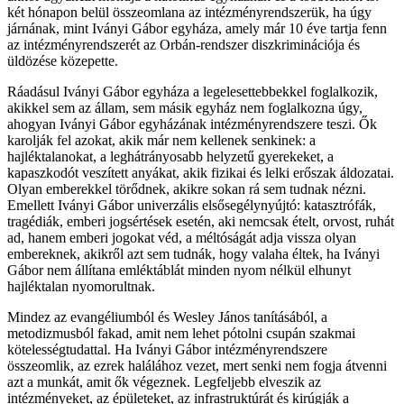
két hónapon belül összeomlana az intézményrendszerük, ha úgy
járnának, mint Iványi Gábor egyháza, amely már 10 éve tartja fenn
az intézményrendszerét az Orbán-rendszer diszkriminációja és
üldözése közepette.
Ráadásul Iványi Gábor egyháza a legelesettebbekkel foglalkozik,
akikkel sem az állam, sem másik egyház nem foglalkozna úgy,
ahogyan Iványi Gábor egyházának intézményrendszere teszi. Ők
karolják fel azokat, akik már nem kellenek senkinek: a
hajléktalanokat, a leghátrányosabb helyzetű gyerekeket, a
kapaszkodót veszített anyákat, akik fizikai és lelki erőszak áldozatai.
Olyan emberekkel törődnek, akikre sokan rá sem tudnak nézni.
Emellett Iványi Gábor univerzális elsősegélynyújtó: katasztrófák,
tragédiák, emberi jogsértések esetén, aki nemcsak ételt, orvost, ruhát
ad, hanem emberi jogokat véd, a méltóságát adja vissza olyan
embereknek, akikről azt sem tudnák, hogy valaha éltek, ha Iványi
Gábor nem állítana emléktáblát minden nyom nélkül elhunyt
hajléktalan nyomorultnak.
Mindez az evangéliumból és Wesley János tanításából, a
metodizmusból fakad, amit nem lehet pótolni csupán szakmai
kötelességtudattal. Ha Iványi Gábor intézményrendszere
összeomlik, az ezrek halálához vezet, mert senki nem fogja átvenni
azt a munkát, amit ők végeznek. Legfeljebb elveszik az
intézményeket, az épületeket, az infrastruktúrát és kirúgják a