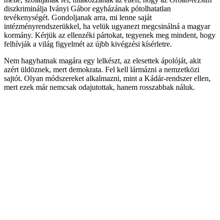
diszkriminálja Iványi Gábor egyházának pótolhatatlan
tevékenységét. Gondoljanak arra, mi lenne saját
intézményrendszerükkel, ha velük ugyanezt megcsinálná a magyar
kormány. Kérjük az ellenzéki pártokat, tegyenek meg mindent, hogy
felhívják a világ figyelmét az újbb kivégzési kísérletre.
Nem hagyhatnak magára egy lelkészt, az elesettek ápolóját, akit
azért üldöznek, mert demokrata. Fel kell lármázni a nemzetközi
sajtót. Olyan módszereket alkalmazni, mint a Kádár-rendszer ellen,
mert ezek már nemcsak odajutottak, hanem rosszabbak náluk.