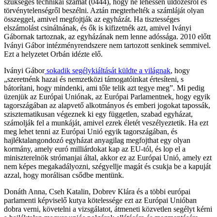
szükséges technikai számát (0444), hogy ne lehessen üldözésről és
törvénytelenségről beszélni. Aztán megterhelték a számláját olyan
összeggel, amivel megfojtják az egyházát. Ha tisztességes
elszámolást csinálnának, és ők is kifizetnék azt, amivel Iványi
Gábornak tartoznak, az egyházának nem lenne adóssága. 2010 előtt
Iványi Gábor intézményrendszere nem tartozott senkinek semmivel.
Ezt a helyzetet Orbán idézte elő.
Iványi Gábor
sokadik segélykiáltását küldte a világnak
, hogy
„szeretnénk hazai és nemzetközi támogatóinkat értesíteni, s
bátorítani, hogy mindenki, ami tőle telik azt tegye meg”. Mi pedig
üzenjük az Európai Uniónak, az Európai Parlamentnek, hogy egyik
tagországában az alapvető alkotmányos és emberi jogokat tapossák,
szisztematikusan végeznek ki egy független, szabad egyházat,
számolják fel a munkáját, amivel ezrek életét veszélyeztetik. Ha ezt
meg lehet tenni az Európai Unió egyik tagországában, és
hajléktalangondozó egyházat anyagilag megfojthat egy olyan
kormány, amely euró milliárdokat kap az EU-tól, és lop el a
miniszterelnök strómanjai által, akkor ez az Európai Unió, amely ezt
nem képes megakadályozni, szégyellje magát és csukja be a kapuját
azzal, hogy morálisan csődbe mentünk.
Donáth Anna, Cseh Katalin, Dobrev Klára és a többi európai
parlamenti képviselő kutya kötelessége ezt az Európai Unióban
dobra verni, követelni a vizsgálatot, átmeneti közvetlen segélyt kérni