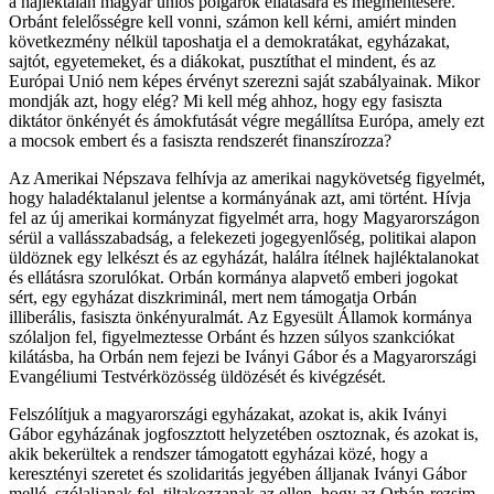
a hajléktalan magyar uniós polgárok ellátására és megmentésére.
Orbánt felelősségre kell vonni, számon kell kérni, amiért minden
következmény nélkül taposhatja el a demokratákat, egyházakat,
sajtót, egyetemeket, és a diákokat, pusztíthat el mindent, és az
Európai Unió nem képes érvényt szerezni saját szabályainak. Mikor
mondják azt, hogy elég? Mi kell még ahhoz, hogy egy fasiszta
diktátor önkényét és ámokfutását végre megállítsa Európa, amely ezt
a mocsok embert és a fasiszta rendszerét finanszírozza?
Az Amerikai Népszava felhívja az amerikai nagykövetség figyelmét,
hogy haladéktalanul jelentse a kormányának azt, ami történt. Hívja
fel az új amerikai kormányzat figyelmét arra, hogy Magyarországon
sérül a vallásszabadság, a felekezeti jogegyenlőség, politikai alapon
üldöznek egy lelkészt és az egyházát, halálra ítélnek hajléktalanokat
és ellátásra szorulókat. Orbán kormánya alapvető emberi jogokat
sért, egy egyházat diszkriminál, mert nem támogatja Orbán
illiberális, fasiszta önkényuralmát. Az Egyesült Államok kormánya
szólaljon fel, figyelmeztesse Orbánt és hzzen súlyos szankciókat
kilátásba, ha Orbán nem fejezi be Iványi Gábor és a Magyarországi
Evangéliumi Testvérközösség üldözését és kivégzését.
Felszólítjuk a magyarországi egyházakat, azokat is, akik Iványi
Gábor egyházának jogfoszztott helyzetében osztoznak, és azokat is,
akik bekerültek a rendszer támogatott egyházai közé, hogy a
keresztényi szeretet és szolidaritás jegyében álljanak Iványi Gábor
mellé, szólaljanak fel, tiltakozzanak az ellen, hogy az Orbán-rezsim