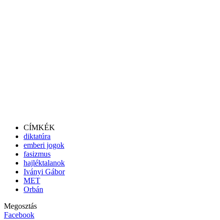
CÍMKÉK
diktatúra
emberi jogok
fasizmus
hajléktalanok
Iványi Gábor
MET
Orbán
Megosztás
Facebook