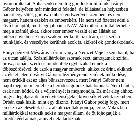
nyomorultakat. Soha senki nem fog gondoskodni róluk. Iványi
Gábor helyében már mindenki feladná, de kilátástalan helyzetben
harcol egy sötét, gonosz ember rendszerével szemben, és nem
magáért, hanem ezekért az emberekért. Ha nem tud fizetést adni a
jövő hónaptól, mert legújabban a NAV 246 millió forinttal terhelte
meg a számlájukat, akkor ezer ember veszíti el az állását az
intézményeiben. Ennyi szakember kerül az utcára, esik szét a
munkájuk, és veszélybe kerülnek azok is, akikről ők gondoskodnak.
Ennyi pénzért Mészáros Lőrinc vagy a Nemzet Veje le sem hajol, ha
az utcán találja. Százmilliárdokat szórnak szét, támogatnak szíriai,
orosz, román, szerb és mindenféle egyházakat ennek a
többszörösével, de azok a magyar emberek, akiket ez érint, akiknek
az életet jelenti Iványi Gábor intézményrendszerének működése,
nem érdekli ezt az aljas bűnszervezetet, mert Iványi Gábor nem
hajol meg, nem térdel le a heródesi gonosz hatalomnak. Nem bántja,
csak nem hódol, és a véleményét is megmondja. Ez már elég ahhoz,
hogy a legaljasabb törvénytelenségeket kövessék el velük szemben.
Orbán csak hízik, mint egy disznó, Iványi Gábor pedig fogy, mert
emészti az elesettek és az alkalmazottak gondja, terhe. Miközben
milliárdokkal tartozik neki a magyar állam, de őt fojtogatják a
töredékéért annak, amivel neki tartoznak.