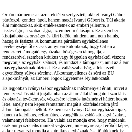
Orbán már nemcsak azok életét veszélyezteti, akiket Iványi Gábor
pártfogol, gondoz, ápol, hanem magát Iványi Gábort is. Túl akarja
élni mindazokat, akik emlékeztetnek az emberi jellemre, a
tisztességre, a szabadságra, az emberi méltóságra. Ez az ember
kisajátította az országot és kiirt belőle mindent, ami nem hamis,
hazug és fasiszta. A kommunista pártállam egyházellenes
tevékenységétől ez csak annyiban különbözik, hogy Orbán a
rendszerét támogató egyházakat bőségesen támogatja, a
rendszerével szemben kritikus vagy független egyházaktól viszont
megvonja az egyházi státuszt, és mindazt a támogatást, amit az állam
más egyházaknak biztosít. Ez a vallásszabadság, a felekezeti
egyenlőség súlyos sérelme. Alkotmányellenes és sérti az EU
alapokmányát, az Emberi Jogok Egyetemes Nyilatkozatát.
Ez legjobban Iványi Gábor egyházának intézményeit érinti, mivel a
rendszerváltás utáni jogállamban az állam által támogatott szociális
és oktatási tevékenység végzésére jelentős intézményi háttért hozott
létre, amely nem képes fenntartani magát a közfeladatokra járó
állami támogatás nélkül. Ez nemcsak Iványi Gábor egyházára igaz,
hanem a katolikus, református, evangélikus, zsidó stb. egyházakra,
valamennyi felekezetre. Ha valaki azt mondja erre, hogy mindenki
csak annyi szociális munkát végezzen, amennyire saját erőből képes,
akkor ugyanezt mondja a katolikus egyháznak és a többieknek is: