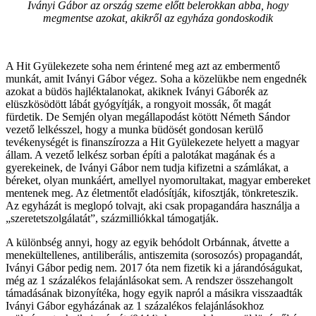
Iványi Gábor az ország szeme előtt belerokkan abba, hogy
megmentse azokat, akikről az egyháza gondoskodik
A Hit Gyülekezete soha nem érintené meg azt az embermentő
munkát, amit Iványi Gábor végez. Soha a közelükbe nem engednék
azokat a büdös hajléktalanokat, akiknek Iványi Gáborék az
elüszkösödött lábát gyógyítják, a rongyoit mossák, őt magát
fürdetik. De Semjén olyan megállapodást kötött Németh Sándor
vezető lelkésszel, hogy a munka büdösét gondosan kerülő
tevékenységét is finanszírozza a Hit Gyülekezete helyett a magyar
állam. A vezető lelkész sorban építi a palotákat magának és a
gyerekeinek, de Iványi Gábor nem tudja kifizetni a számlákat, a
béreket, olyan munkáért, amellyel nyomorultakat, magyar embereket
mentenek meg. Az életmentőt eladósítják, kifosztják, tönkreteszik.
Az egyházát is meglopó tolvajt, aki csak propagandára használja a
„szeretetszolgálatát”, százmilliókkal támogatják.
A különbség annyi, hogy az egyik behódolt Orbánnak, átvette a
menekültellenes, antiliberális, antiszemita (sorosozós) propagandát,
Iványi Gábor pedig nem. 2017 óta nem fizetik ki a járandóságukat,
még az 1 százalékos felajánlásokat sem. A rendszer összehangolt
támadásának bizonyítéka, hogy egyik napról a másikra visszaadták
Iványi Gábor egyházának az 1 százalékos felajánlásokhoz