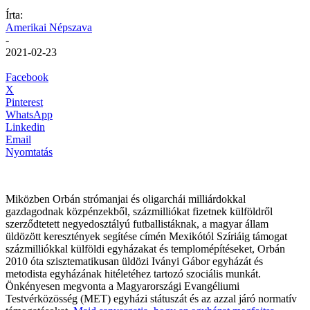
Írta:
Amerikai Népszava
-
2021-02-23
Facebook
X
Pinterest
WhatsApp
Linkedin
Email
Nyomtatás
Miközben Orbán strómanjai és oligarchái milliárdokkal
gazdagodnak közpénzekből, százmilliókat fizetnek külföldről
szerződtetett negyedosztályú futballistáknak, a magyar állam
üldözött keresztények segítése címén Mexikótól Szíriáig támogat
százmilliókkal külföldi egyházakat és templomépítéseket, Orbán
2010 óta szisztematikusan üldözi Iványi Gábor egyházát és
metodista egyházának hitéletéhez tartozó szociális munkát.
Önkényesen megvonta a Magyarországi Evangéliumi
Testvérközösség (MET) egyházi státuszát és az azzal járó normatív