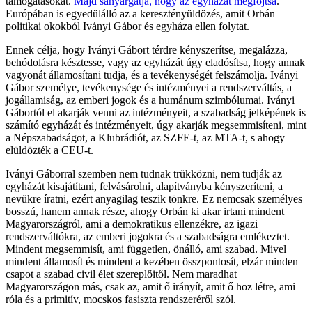
támogatásokat.
Majd sanyargatja, hogy az egyházat megfojtsa
.
Európában is egyedülálló az a keresztényüldözés, amit Orbán
politikai okokból Iványi Gábor és egyháza ellen folytat.
Ennek célja, hogy Iványi Gábort térdre kényszerítse, megalázza,
behódolásra késztesse, vagy az egyházát úgy eladósítsa, hogy annak
vagyonát államosítani tudja, és a tevékenységét felszámolja. Iványi
Gábor személye, tevékenysége és intézményei a rendszerváltás, a
jogállamiság, az emberi jogok és a humánum szimbólumai. Iványi
Gábortól el akarják venni az intézményeit, a szabadság jelképének is
számító egyházát és intézményeit, úgy akarják megsemmisíteni, mint
a Népszabadságot, a Klubrádiót, az SZFE-t, az MTA-t, s ahogy
elüldözték a CEU-t.
Iványi Gáborral szemben nem tudnak trükközni, nem tudják az
egyházát kisajátítani, felvásárolni, alapítványba kényszeríteni, a
nevükre íratni, ezért anyagilag teszik tönkre. Ez nemcsak személyes
bosszú, hanem annak része, ahogy Orbán ki akar irtani mindent
Magyarországról, ami a demokratikus ellenzékre, az igazi
rendszerváltókra, az emberi jogokra és a szabadságra emlékeztet.
Mindent megsemmisít, ami független, önálló, ami szabad. Mivel
mindent államosít és mindent a kezében összpontosít, elzár minden
csapot a szabad civil élet szereplőitől. Nem maradhat
Magyarországon más, csak az, amit ő irányít, amit ő hoz létre, ami
róla és a primitív, mocskos fasiszta rendszeréről szól.