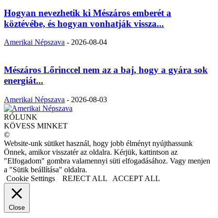
Hogyan nevezhetik ki Mészáros emberét a
köztévébe, és hogyan vonhatják vissza...
Amerikai Népszava
-
2026-08-04
Mészáros Lőrinccel nem az a baj, hogy a gyára sok
energiát...
Amerikai Népszava
-
2026-08-03
RÓLUNK
KÖVESS MINKET
©
Website-unk sütiket használ, hogy jobb élményt nyújthassunk
Önnek, amikor visszatér az oldalra. Kérjük, kattintson az
"Elfogadom" gombra valamennyi süti elfogadásához. Vagy menjen
a "Sütik beállítása" oldalra.
Cookie Settings
REJECT ALL
ACCEPT ALL
Close