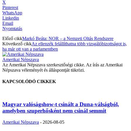
X
Pinterest
WhatsApp
Linkedin
Email
Nyomtatás
Előző cikk
Markó Beáta: NOR – a Nemzeti Oltás Rendszere
Következő cikk
Az ellenzék felállíthatna több vizsgálóbizottságot is,
ha már ott van a parlamentben
Amerikai Népszava
Az Amerikai Népszava szerkesztőségi cikke. Az írás az Amerikai
Népszava véleményét és álláspontját tükrözi.
KAPCSOLÓDÓ CIKKEK
Magyar valóságshow-t csinált a Duna-válságból,
amelyben szuperhősként nem csinál semmit
Amerikai Népszava
-
2026-08-05