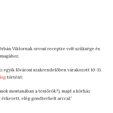
Orbán Viktornak orvosi receptre volt szüksége és
a magához.
z egyik fővárosi szakrendelőben várakozott 10-15
log
történt:
lasok mostanában a testőrök?), majd a kórház
érkezett, elég gondterhelt arccal.”