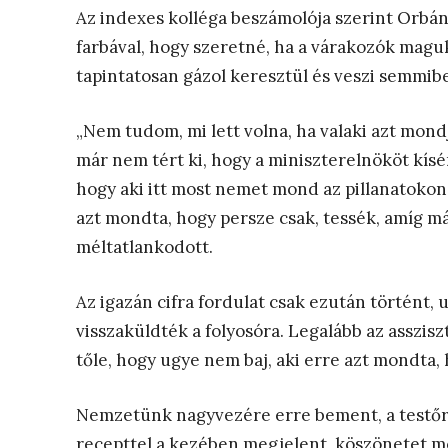
Az indexes kolléga beszámolója szerint Orbán 
farbával, hogy szeretné, ha a várakozók mag
tapintatosan gázol keresztül és veszi semmibe 
„Nem tudom, mi lett volna, ha valaki azt mondj
már nem tért ki, hogy a miniszterelnököt kís
hogy aki itt most nemet mond az pillanatokon 
azt mondta, hogy persze csak, tessék, amíg má
méltatlankodott.
Az igazán cifra fordulat csak ezután történt,
visszaküldték a folyosóra. Legalább az asszi
tőle, hogy ugye nem baj, aki erre azt mondta,
Nemzetünk nagyvezére erre bement, a testőrö
recepttel a kezében megjelent, köszönetet m