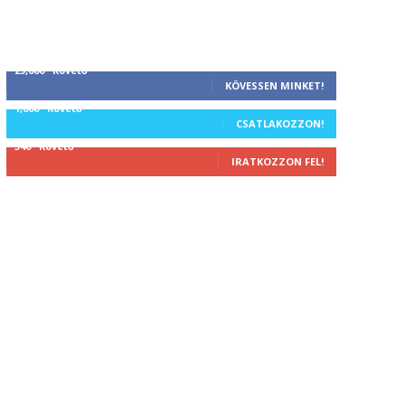
25,000
Követő
KÖVESSEN MINKET!
1,000
Követő
CSATLAKOZZON!
340
Követő
IRATKOZZON FEL!