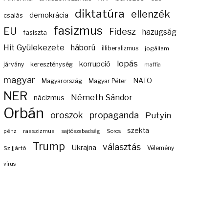
diktatúra
ellenzék
demokrácia
csalás
fasizmus
EU
Fidesz
hazugság
fasiszta
Hit Gyülekezete
háború
illiberalizmus
jogállam
lopás
korrupció
járvány
kereszténység
maffia
magyar
NATO
Magyarország
Magyar Péter
NER
Németh Sándor
nácizmus
Orbán
propaganda
oroszok
Putyin
szekta
pénz
rasszizmus
sajtószabadság
Soros
Trump
választás
Ukrajna
Szijjártó
Vélemény
vírus