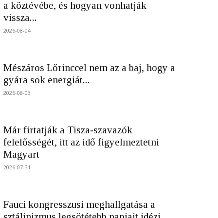
a köztévébe, és hogyan vonhatják
vissza...
2026-08-04
Mészáros Lőrinccel nem az a baj, hogy a
gyára sok energiát...
2026-08-03
Már firtatják a Tisza-szavazók
felelősségét, itt az idő figyelmeztetni
Magyart
2026-07-31
Fauci kongresszusi meghallgatása a
sztálinizmus legsötétebb napjait idézi