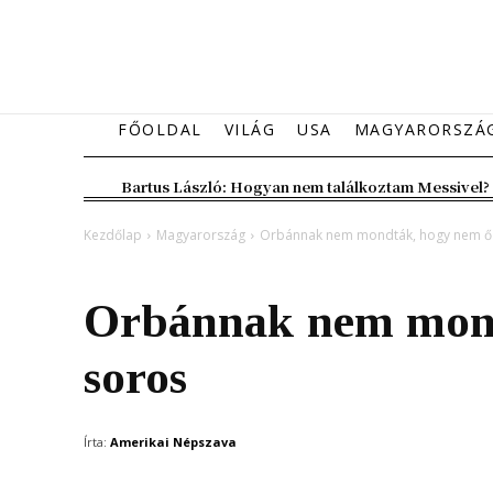
FŐOLDAL
VILÁG
USA
MAGYARORSZÁ
Bartus László: Hogyan nem találkoztam Messivel?
Kezdőlap
Magyarország
Orbánnak nem mondták, hogy nem ő
Magyarország
Orbánnak nem mond
soros
Írta:
Amerikai Népszava