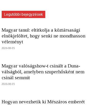
Legutóbbi bejegyzések
Magyar tanul: eltitkolja a köztársasági
elnökjelöltet, hogy senki ne mondhasson
véleményt
2026-08-05
Magyar valóságshow-t csinált a Duna-
válságból, amelyben szuperhősként nem
csinál semmit
2026-08-05
Hogyan nevezhetik ki Mészáros emberét