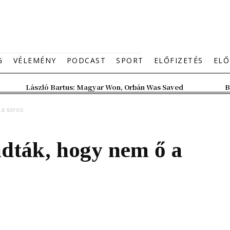
G
VÉLEMÉNY
PODCAST
SPORT
ELŐFIZETÉS
ELŐ
László Bartus: Magyar Won, Orbán Was Saved
B
 a soros
ták, hogy nem ő a