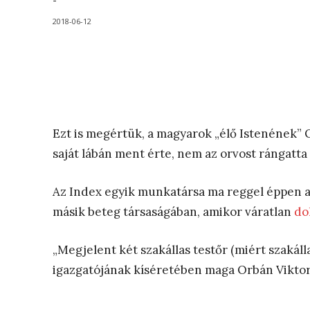
-
2018-06-12
Ezt is megértük, a magyarok „élő Istenének” 
saját lábán ment érte, nem az orvost rángatt
Az Index egyik munkatársa ma reggel éppen a
másik beteg társaságában, amikor váratlan
do
„Megjelent két szakállas testőr (miért szakál
igazgatójának kíséretében maga Orbán Viktor 