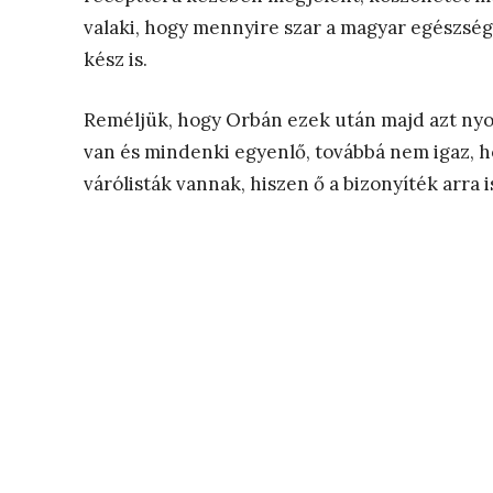
valaki, hogy mennyire szar a magyar egészsé
kész is.
Reméljük, hogy Orbán ezek után majd azt ny
van és mindenki egyenlő, továbbá nem igaz,
várólisták vannak, hiszen ő a bizonyíték arra i