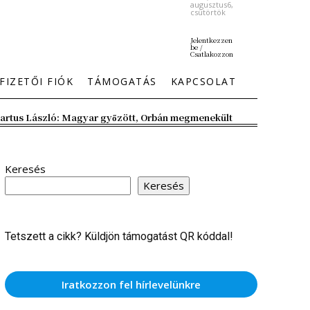
augusztus6,
csütörtök
Jelentkezzen
be /
Csatlakozzon
FIZETŐI FIÓK
TÁMOGATÁS
KAPCSOLAT
artus László: Magyar győzött, Orbán megmenekült
Keresés
Keresés
Tetszett a cikk? Küldjön támogatást QR kóddal!
Iratkozzon fel hírlevelünkre