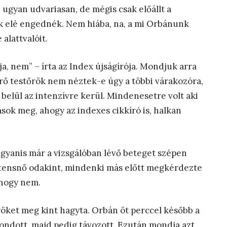
ugyan udvariasan, de mégis csak előállt a
uk elé engednék. Nem hiába, na, a mi Orbánunk
alattvalóit.
a, nem” – írta az Index újságírója. Mondjuk arra
érő testőrök nem néztek-e úgy a többi várakozóra,
belül az intenzívre kerül. Mindenesetre volt aki
sok meg, ahogy az indexes cikkíró is, halkan
 ugyanis már a vizsgálóban lévő beteget szépen
sztensnő odakint, mindenki más előtt megkérdezte
 hogy nem.
ket meg kint hagyta. Orbán öt perccel később a
ondott, majd pedig távozott. Ezután mondja azt