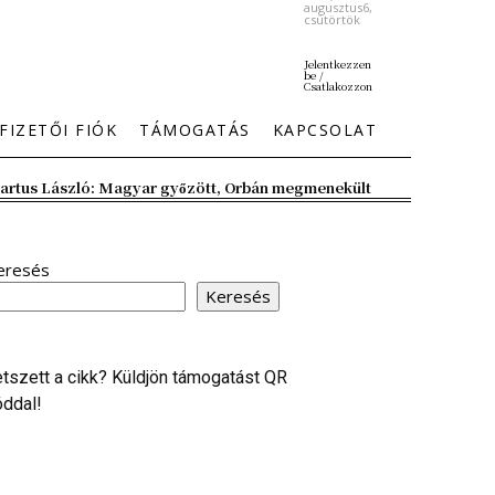
augusztus6,
csütörtök
Jelentkezzen
be /
Csatlakozzon
FIZETŐI FIÓK
TÁMOGATÁS
KAPCSOLAT
artus László: Magyar győzött, Orbán megmenekült
eresés
Keresés
etszett a cikk? Küldjön támogatást QR
óddal!