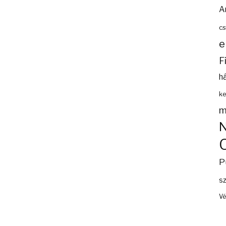
A
cs
e
F
h
ke
m
P
s
Vé