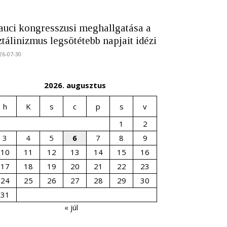
auci kongresszusi meghallgatása a
ztálinizmus legsötétebb napjait idézi
26-07-30
2026. augusztus
h
K
s
c
p
s
v
1
2
3
4
5
6
7
8
9
10
11
12
13
14
15
16
17
18
19
20
21
22
23
24
25
26
27
28
29
30
31
« júl