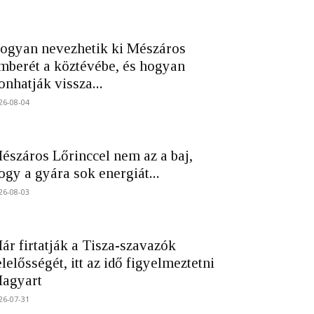
ogyan nevezhetik ki Mészáros
mberét a köztévébe, és hogyan
onhatják vissza...
26-08-04
észáros Lőrinccel nem az a baj,
ogy a gyára sok energiát...
26-08-03
ár firtatják a Tisza-szavazók
elelősségét, itt az idő figyelmeztetni
agyart
26-07-31