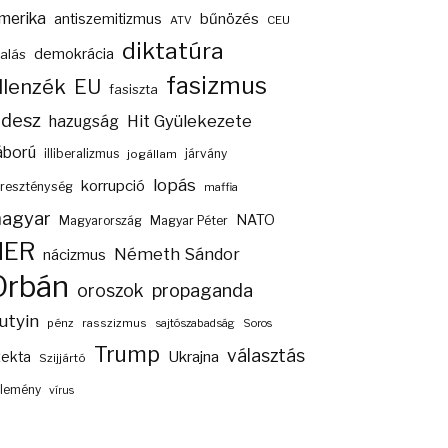
merika
bűnözés
antiszemitizmus
ATV
CEU
diktatúra
demokrácia
alás
fasizmus
llenzék
EU
fasiszta
idesz
Hit Gyülekezete
hazugság
áború
illiberalizmus
járvány
jogállam
lopás
korrupció
reszténység
maffia
agyar
NATO
Magyarország
Magyar Péter
NER
Németh Sándor
nácizmus
Orbán
propaganda
oroszok
utyin
pénz
rasszizmus
sajtószabadság
Soros
Trump
választás
Ukrajna
zekta
Szijjártó
lemény
vírus