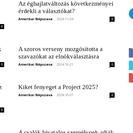
Az éghajlatváltozás következményei
érdekli a választókat?
Amerikai Népszava
-
2024-11-04
0
0
k
A szoros verseny mozgósította a
szavazókat az elnökválasztásra
Amerikai Népszava
-
2024-10-21
0
0
z
Kiket fenyeget a Project 2025?
Amerikai Népszava
-
2024-10-07
0
0
A csalók hivatalos személynek adják