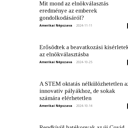
Mit mond az elnökválasztás
eredménye az emberek
gondolkodásáról?
Amerikai Népszava
-
2024-11-11
Erősödtek a beavatkozási kísérlete
az elnökválasztásba
Amerikai Népszava
-
2024-10-25
A STEM oktatás nélkülözhetetlen a
innovatív pályákhoz, de sokak
számára elérhetetlen
Amerikai Népszava
-
2024-10-14
Rendkívül hatékonyak az új Covid