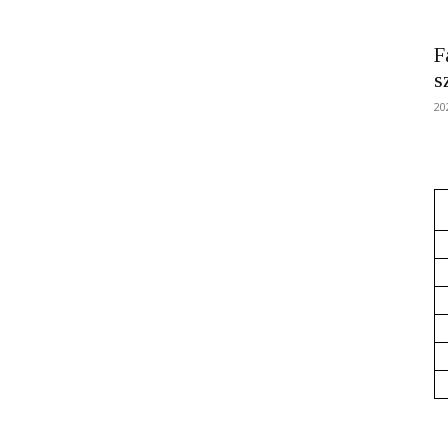
F
s
20