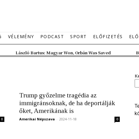
G
VÉLEMÉNY
PODCAST
SPORT
ELŐFIZETÉS
ELŐ
László Bartus: Magyar Won, Orbán Was Saved
B
K
Trump győzelme tragédia az
immigránsoknak, de ha deportálják
T
őket, Amerikának is
k
Amerikai Népszava
-
2024-11-18
0
0