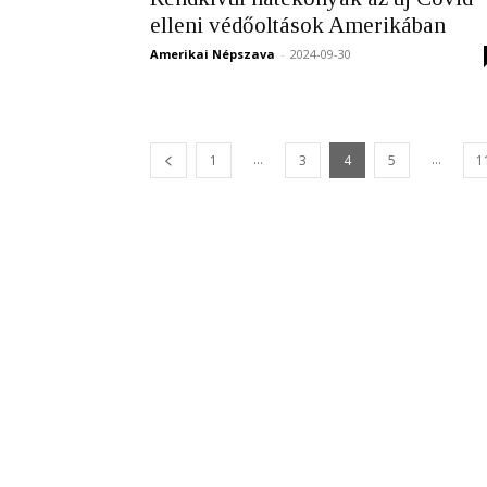
elleni védőoltások Amerikában
Amerikai Népszava
-
2024-09-30
...
...
1
3
4
5
1