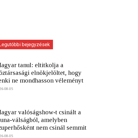
Legutóbbi bejegyzések
agyar tanul: eltitkolja a
öztársasági elnökjelöltet, hogy
enki ne mondhasson véleményt
26-08-05
agyar valóságshow-t csinált a
una-válságból, amelyben
zuperhősként nem csinál semmit
26-08-05