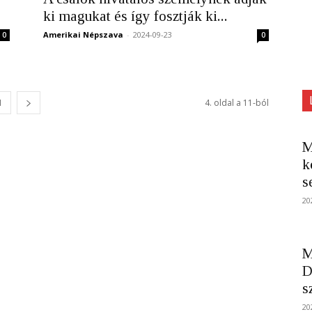
ki magukat és így fosztják ki...
Amerikai Népszava
-
2024-09-23
0
0
1
4. oldal a 11-ból
M
k
s
20
M
D
s
20