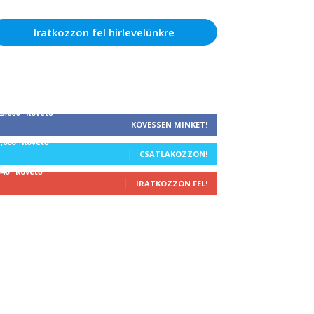
Iratkozzon fel hírlevelünkre
25,000
Követő
KÖVESSEN MINKET!
1,000
Követő
CSATLAKOZZON!
340
Követő
IRATKOZZON FEL!