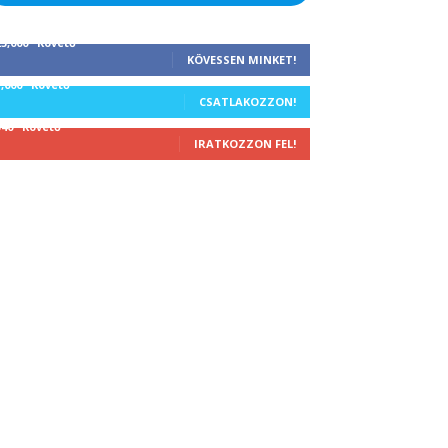
25,000
Követő
KÖVESSEN MINKET!
1,000
Követő
CSATLAKOZZON!
340
Követő
IRATKOZZON FEL!