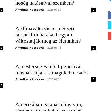
hőség hatásaival szemben?
Amerikai Népszava
-
2023-09-30
0
0
A klímaváltozás természeti,
társadalmi hatásai hogyan
változtatják meg az életünket?
Amerikai Népszava
-
2023-09-18
0
0
A mesterséges intelligenciával
másnak adják ki magukat a csalók
Amerikai Népszava
-
2023-09-04
0
0
Amerikában is tanárhiány van,
részben itt is a kultúrharc miatt