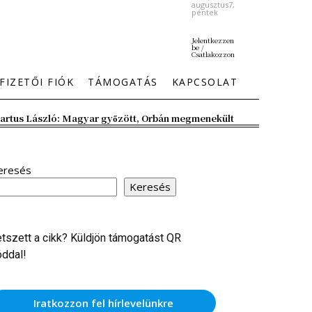
augusztus7,
péntek
Jelentkezzen
be /
Csatlakozzon
FIZETŐI FIÓK
TÁMOGATÁS
KAPCSOLAT
artus László: Magyar győzött, Orbán megmenekült
eresés
Keresés
etszett a cikk? Küldjön támogatást QR
óddal!
Iratkozzon fel hírlevelünkre