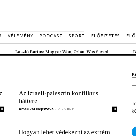
G
VÉLEMÉNY
PODCAST
SPORT
ELŐFIZETÉS
ELŐ
László Bartus: Magyar Won, Orbán Was Saved
B
K
z
Az izraeli-palesztin konfliktus
háttere
T
Amerikai Népszava
-
2023-10-15
0
0
k
Hogyan lehet védekezni az extrém