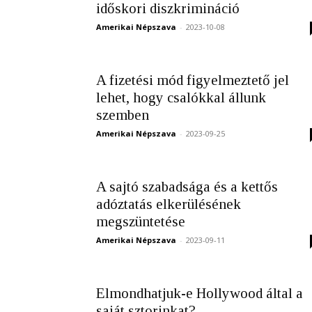
időskori diszkrimináció
Amerikai Népszava
-
2023-10-08
A fizetési mód figyelmeztető jel
lehet, hogy csalókkal állunk
szemben
Amerikai Népszava
-
2023-09-25
A sajtó szabadsága és a kettős
adóztatás elkerülésének
megszüntetése
Amerikai Népszava
-
2023-09-11
Elmondhatjuk-e Hollywood által a
saját sztorinkat?