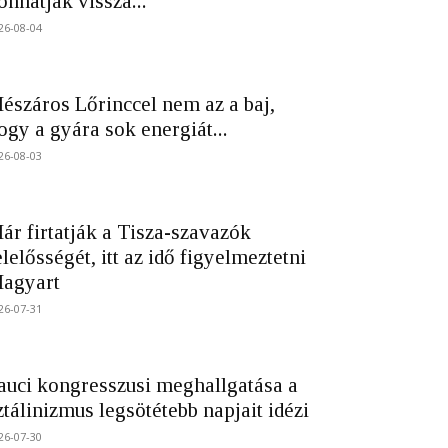
onhatják vissza...
26-08-04
észáros Lőrinccel nem az a baj,
ogy a gyára sok energiát...
26-08-03
ár firtatják a Tisza-szavazók
elelősségét, itt az idő figyelmeztetni
agyart
26-07-31
auci kongresszusi meghallgatása a
ztálinizmus legsötétebb napjait idézi
26-07-30