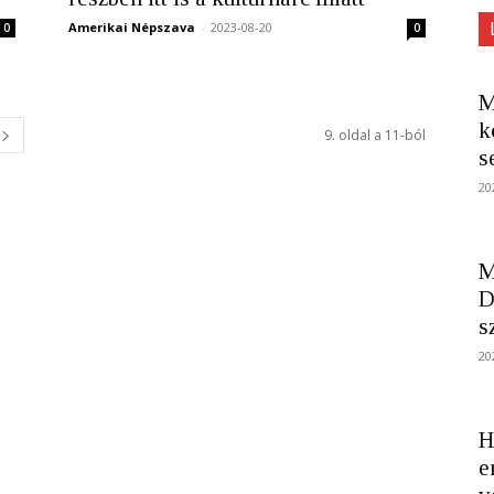
Amerikai Népszava
-
2023-08-20
0
0
M
k
9. oldal a 11-ból
s
20
M
D
s
20
H
e