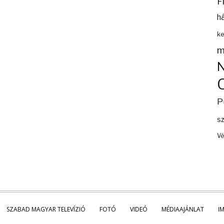
F
h
ke
m
P
s
Vé
SZABAD MAGYAR TELEVÍZIÓ
FOTÓ
VIDEÓ
MÉDIAAJÁNLAT
I