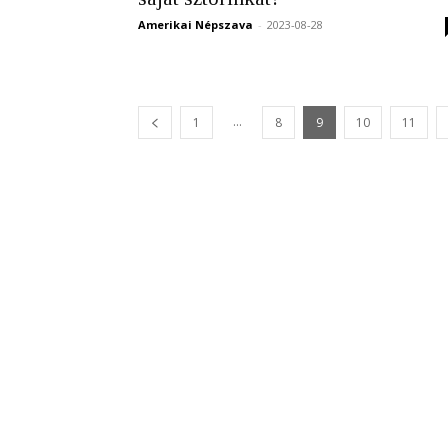
Amerikai Népszava
-
2023-08-28
...
1
8
9
10
11