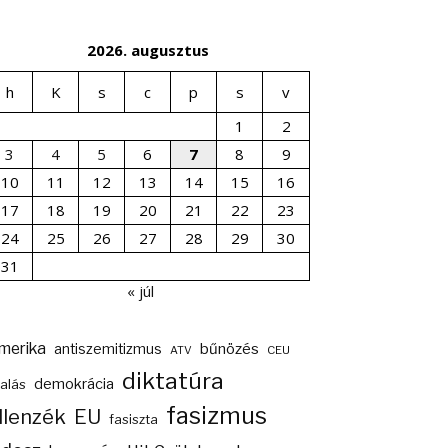
2026. augusztus
h
K
s
c
p
s
v
1
2
3
4
5
6
7
8
9
10
11
12
13
14
15
16
17
18
19
20
21
22
23
24
25
26
27
28
29
30
31
« júl
merika
bűnözés
antiszemitizmus
ATV
CEU
diktatúra
demokrácia
alás
fasizmus
llenzék
EU
fasiszta