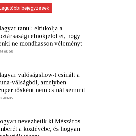
Legutóbbi bejegyzések
agyar tanul: eltitkolja a
öztársasági elnökjelöltet, hogy
enki ne mondhasson véleményt
26-08-05
agyar valóságshow-t csinált a
una-válságból, amelyben
zuperhősként nem csinál semmit
26-08-05
ogyan nevezhetik ki Mészáros
mberét a köztévébe, és hogyan