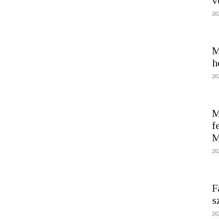
v
20
M
h
20
M
f
M
20
F
s
20