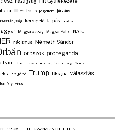
idesz
Hit Gyülekezete
hazugság
áború
illiberalizmus
járvány
jogállam
lopás
korrupció
reszténység
maffia
agyar
NATO
Magyarország
Magyar Péter
NER
Németh Sándor
nácizmus
Orbán
propaganda
oroszok
utyin
pénz
rasszizmus
sajtószabadság
Soros
Trump
választás
Ukrajna
zekta
Szijjártó
lemény
vírus
MPRESSZUM
FELHASZNÁLÁSI FELTÉTELEK