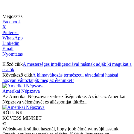
Megosztás
Facebook
X
Pinterest
WhatsApp
Linkedin
Email
Nyomtatás
Előző cikk
A mesterséges intelligenciával másnak adják ki magukat a
csalók
Következő cikk
A klímaváltozás természeti, társadalmi hatásai
hogyan változtatják meg az életünket?
Amerikai Népszava
Az Amerikai Népszava szerkesztőségi cikke. Az írás az Amerikai
Népszava véleményét és álláspontját tükrözi.
RÓLUNK
KÖVESS MINKET
©
Website-unk sütiket használ, hogy jobb élményt nyújthassunk