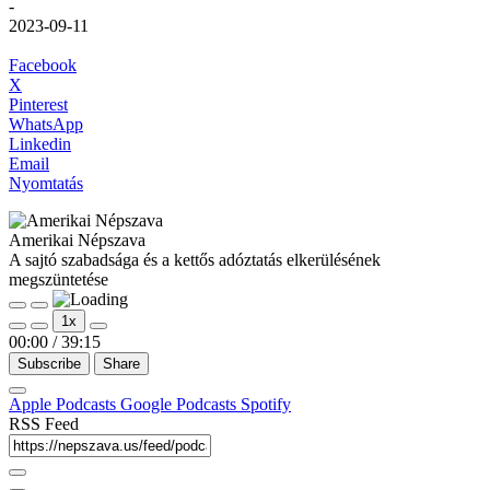
-
2023-09-11
Facebook
X
Pinterest
WhatsApp
Linkedin
Email
Nyomtatás
Amerikai Népszava
A sajtó szabadsága és a kettős adóztatás elkerülésének
megszüntetése
Play
Pause
1x
Episode
Episode
00:00
/
39:15
Subscribe
Share
Apple Podcasts
Google Podcasts
Spotify
RSS Feed