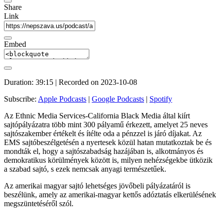
Share
Link
Embed
Duration: 39:15
|
Recorded on 2023-10-08
Subscribe:
Apple Podcasts
|
Google Podcasts
|
Spotify
Az Ethnic Media Services-California Black Media által kiírt
sajtópályázatra több mint 300 pályamű érkezett, amelyet 25 neves
sajtószakember értékelt és ítélte oda a pénzzel is járó díjakat. Az
EMS sajtóbeszélgetésén a nyertesek közül hatan mutatkoztak be és
mondták el, hogy a sajtószabadság hazájában is, alkotmányos és
demokratikus körülmények között is, milyen nehézségekbe ütközik
a szabad sajtó, s ezek nemcsak anyagi természetűek.
Az amerikai magyar sajtó lehetséges jövőbeli pályázatáról is
beszélünk, amely az amerikai-magyar kettős adóztatás elkerülésének
megszüntetéséről szól.