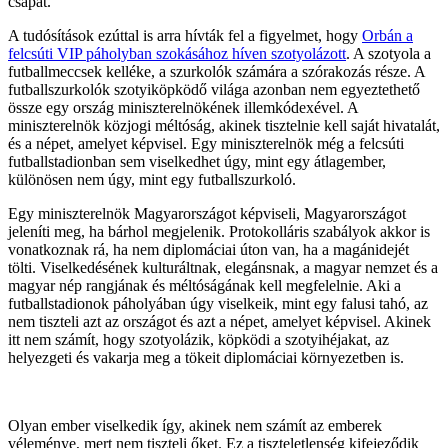
csapat.
A tudósítások ezúttal is arra hívták fel a figyelmet, hogy
Orbán a
felcsúti VIP páholyban szokásához híven szotyolázott
. A szotyola a
futballmeccsek kelléke, a szurkolók számára a szórakozás része. A
futballszurkolók szotyiköpködő világa azonban nem egyeztethető
össze egy ország miniszterelnökének illemkódexével. A
miniszterelnök közjogi méltóság, akinek tisztelnie kell saját hivatalát,
és a népet, amelyet képvisel. Egy miniszterelnök még a felcsúti
futballstadionban sem viselkedhet úgy, mint egy átlagember,
különösen nem úgy, mint egy futballszurkoló.
Egy miniszterelnök Magyarországot képviseli, Magyarországot
jeleníti meg, ha bárhol megjelenik. Protokolláris szabályok akkor is
vonatkoznak rá, ha nem diplomáciai úton van, ha a magánidejét
tölti. Viselkedésének kulturáltnak, elegánsnak, a magyar nemzet és a
magyar nép rangjának és méltóságának kell megfelelnie. Aki a
futballstadionok páholyában úgy viselkeik, mint egy falusi tahó, az
nem tiszteli azt az országot és azt a népet, amelyet képvisel. Akinek
itt nem számít, hogy szotyolázik, köpködi a szotyihéjakat, az
helyezgeti és vakarja meg a tökeit diplomáciai környezetben is.
Olyan ember viselkedik így, akinek nem számít az emberek
véleménye, mert nem tiszteli őket. Ez a tiszteletlenség kifejeződik