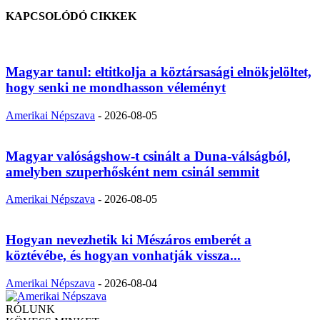
KAPCSOLÓDÓ CIKKEK
Magyar tanul: eltitkolja a köztársasági elnökjelöltet,
hogy senki ne mondhasson véleményt
Amerikai Népszava
-
2026-08-05
Magyar valóságshow-t csinált a Duna-válságból,
amelyben szuperhősként nem csinál semmit
Amerikai Népszava
-
2026-08-05
Hogyan nevezhetik ki Mészáros emberét a
köztévébe, és hogyan vonhatják vissza...
Amerikai Népszava
-
2026-08-04
RÓLUNK