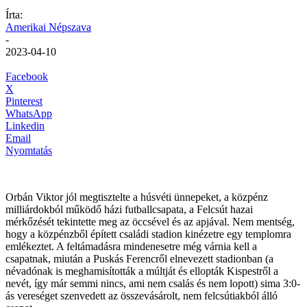
Írta:
Amerikai Népszava
-
2023-04-10
Facebook
X
Pinterest
WhatsApp
Linkedin
Email
Nyomtatás
Orbán Viktor jól megtisztelte a húsvéti ünnepeket, a közpénz
milliárdokból működő házi futballcsapata, a Felcsút hazai
mérkőzését tekintette meg az öccsével és az apjával. Nem mentség,
hogy a közpénzből épített családi stadion kinézetre egy templomra
emlékeztet. A feltámadásra mindenesetre még várnia kell a
csapatnak, miután a Puskás Ferencről elnevezett stadionban (a
névadónak is meghamisították a múltját és ellopták Kispestről a
nevét, így már semmi nincs, ami nem csalás és nem lopott) sima 3:0-
ás vereséget szenvedett az összevásárolt, nem felcsútiakból álló