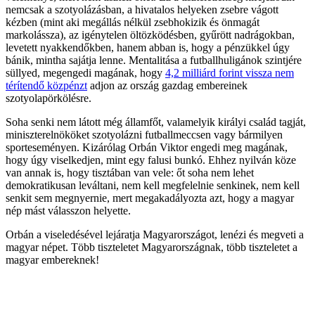
nemcsak a szotyolázásban, a hivatalos helyeken zsebre vágott
kézben (mint aki megállás nélkül zsebhokizik és önmagát
markolássza), az igénytelen öltözködésben, gyűrött nadrágokban,
levetett nyakkendőkben, hanem abban is, hogy a pénzükkel úgy
bánik, mintha sajátja lenne. Mentalitása a futballhuligánok szintjére
süllyed, megengedi magának, hogy
4,2 milliárd forint vissza nem
térítendő közpénzt
adjon az ország gazdag embereinek
szotyolapörkölésre.
Soha senki nem látott még államfőt, valamelyik királyi család tagját,
miniszterelnököket szotyolázni futballmeccsen vagy bármilyen
sporteseményen. Kizárólag Orbán Viktor engedi meg magának,
hogy úgy viselkedjen, mint egy falusi bunkó. Ehhez nyilván köze
van annak is, hogy tisztában van vele: őt soha nem lehet
demokratikusan leváltani, nem kell megfelelnie senkinek, nem kell
senkit sem megnyernie, mert megakadályozta azt, hogy a magyar
nép mást válasszon helyette.
Orbán a viseledésével lejáratja Magyarországot, lenézi és megveti a
magyar népet. Több tiszteletet Magyarországnak, több tiszteletet a
magyar embereknek!