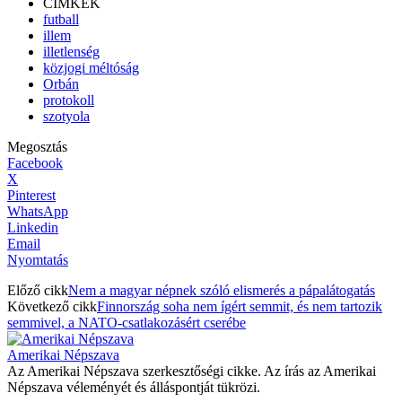
CÍMKÉK
futball
illem
illetlenség
közjogi méltóság
Orbán
protokoll
szotyola
Megosztás
Facebook
X
Pinterest
WhatsApp
Linkedin
Email
Nyomtatás
Előző cikk
Nem a magyar népnek szóló elismerés a pápalátogatás
Következő cikk
Finnország soha nem ígért semmit, és nem tartozik
semmivel, a NATO-csatlakozásért cserébe
Amerikai Népszava
Az Amerikai Népszava szerkesztőségi cikke. Az írás az Amerikai
Népszava véleményét és álláspontját tükrözi.