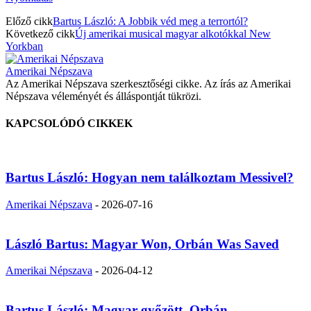
Előző cikk
Bartus László: A Jobbik véd meg a terrortól?
Következő cikk
Új amerikai musical magyar alkotókkal New
Yorkban
Amerikai Népszava
Az Amerikai Népszava szerkesztőségi cikke. Az írás az Amerikai
Népszava véleményét és álláspontját tükrözi.
KAPCSOLÓDÓ CIKKEK
Bartus László: Hogyan nem találkoztam Messivel?
Amerikai Népszava
-
2026-07-16
László Bartus: Magyar Won, Orbán Was Saved
Amerikai Népszava
-
2026-04-12
Bartus László: Magyar győzött, Orbán