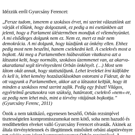
Idézzük erről Gyurcsány Ferencet:
„
Persze tudom, ismerem a szokásos érvet, mi szerint választóink azt
várják el tőlünk, hogy dolgozzunk, ez pedig a mi esetünkben azt
jelenti, hogy a Parlament üléstermében mondjuk el véleményünket.
A mi elsődleges dolgunk nem ez. Nem ez, mert ez már nem
demokrácia. A mi dolgunk, hogy küzdjünk az önkény ellen. Ehhez
pedig most nem beszélni, hanem cselekedni kell. A cselekvés most a
bojkott. Aki meg a Parlamentben hiábavalóan vitatkozva azt a
látszatot kelti, hogy normális, szokásos üzemmenet van, az akarva-
akaratlanul segít törvényesíteni Orbán önkényét. (…)
Most sem
látom okát annak, hogy statisztáljunk. Lehet leveleket írni külföldre
és kell is, lehet kemény hozzászólásokban ostorozni a Fideszt, de ha
ott vagyunk a Parlamentben, akkor azt a látszatot keltjük, hogy itt
minden a szokásos rend szerint zajlik. Pedig egy frászt! Világos,
egyértelmű gesztusokra van szükség, határozott, cselekvő »nem«-re,
az pedig nem lehet más, mint a törvény vitájának bojkottja.”
(Gyurcsány Ferenc, 2011)
Önök a nem taktikázó, egyenesen beszélő, Orbán rezsimjével
tisztességtelen kompromisszumokat nem kötő, soha nem hazudó és
rendíthetetlen elveket valló Gyurcsány Ferencet olvasták. Akinek az
általa törvénytelennek és illegitimnek minősített orbáni alaptörvényre