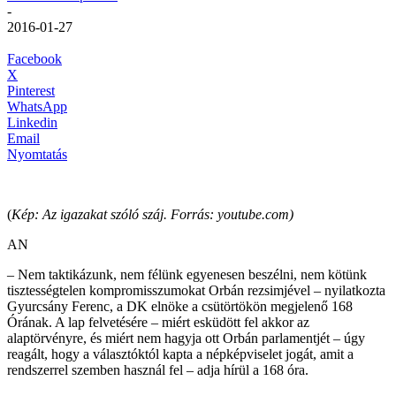
-
2016-01-27
Facebook
X
Pinterest
WhatsApp
Linkedin
Email
Nyomtatás
(
Kép: Az igazakat szóló száj. Forrás: youtube.com)
AN
– Nem taktikázunk, nem félünk egyenesen beszélni, nem kötünk
tisztességtelen kompromisszumokat Orbán rezsimjével – nyilatkozta
Gyurcsány Ferenc, a DK elnöke a csütörtökön megjelenő 168
Órának. A lap felvetésére – miért esküdött fel akkor az
alaptörvényre, és miért nem hagyja ott Orbán parlamentjét – úgy
reagált, hogy a választóktól kapta a népképviselet jogát, amit a
rendszerrel szemben használ fel – adja hírül a 168 óra.