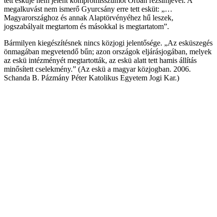
tett esküje nem jelent kompromisszumot Orbán rezsimjével. A
megalkuvást nem ismerő Gyurcsány erre tett esküt: „…
Magyarországhoz és annak Alaptörvényéhez hű leszek,
jogszabályait megtartom és másokkal is megtartatom”.
Bármilyen kiegészítésnek nincs közjogi jelentősége. „Az esküszegés
önmagában megvetendő bűn; azon országok eljárásjogában, melyek
az eskü intézményét megtartották, az eskü alatt tett hamis állítás
minősített cselekmény.” (Az eskü a magyar közjogban. 2006.
Schanda B. Pázmány Péter Katolikus Egyetem Jogi Kar.)