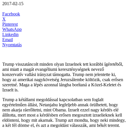
2017-02-15
Facebook
X
Pinterest
WhatsApp
Linkedin
Email
Nyomtatás
Trump visszatáncolt minden olyan Izraelnek tett korábbi ígéretéből,
ami miatt a magát evangéliumi kereszténységnek nevező
konzervatív vallási irányzat támogatta. Trump nem jelentette ki,
hogy az amerikai nagykövetség Jeruzsálembe költözik, csak erősen
szeretné. Maga a lépés azonnal lángba borítaná a Közel-Keletet és
Izraelt is.
Trump a kétállami megoldással kapcsolatban sem foglalt
egyértelműen állást, Netanjahu legfeljebb annak örülhetett, hogy
nem akarja ráerőltetni, mint Obama. Izraelt ezzel nagy kérdés elé
állította, mert most a kérdésben erősen megosztott izraelieknek kell
eldönteni, hogy mit akarnak. Trump azt mondta, hogy neki mindegy,
a két fél döntse el, és azt a megoldást válasszák, ami békét teremt.