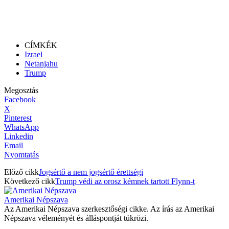
CÍMKÉK
Izrael
Netanjahu
Trump
Megosztás
Facebook
X
Pinterest
WhatsApp
Linkedin
Email
Nyomtatás
Előző cikk
Jogsértő a nem jogsértő érettségi
Következő cikk
Trump védi az orosz kémnek tartott Flynn-t
Amerikai Népszava
Az Amerikai Népszava szerkesztőségi cikke. Az írás az Amerikai
Népszava véleményét és álláspontját tükrözi.