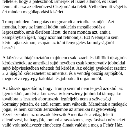
feltétele, hogy a palesztinok ismerjék el Izrael államot, és Izrael
fenntarthassa az ellenőrzést Ciszjordánia felett. Vélhetően itt véget is
ért minden megállapodási kísérlet.
Trump minden támogatása megmaradt a retorika szintjén. Azt
mondta, hogy az Iránnal kötött nukleáris megállapodás a
legrosszabb, amit életében látott, de nem mondta azt, amit a
kampányban ígért, hogy azonnal felmondja. Ezt Netanjahu sem
kérte rajta számon, csupán az iráni fenyegetés komolyságáról
beszélt.
A közös sajtótájékoztatón majdnem csak izraeli és külföldi újságírók
kérdezhettek, az amerikai sajtó nevében csak konzervatív jobboldal
sajtó képviseletében tehettek fel kérdést. Az eddigi gyakorlat szerint
2-2 újágíró kérdezhetett az amerikai és a vendég ország sajtójából,
megosztva egy-egy baloldali és jobboldali orgánumtól.
Az látszik igazolódni, hogy Trump semmit nem teljesít azokból az
ígéretekből, amiért a konzervatív keresztény jobboldal támogatta:
továbbra is lesznek abortuszok, legfeljebb nem a szövetségi
kormány pénzén, de attól semmi nem változik. Maradnak a melegek
jogai, és nem költözik Jeruzsálembe az amerikai nagykövetség.
Ezzel szemben az oroszok átveszik Amerika és a világ feletti
ellenőrzést, ha hagyják, tombol a rasszizmus, egy fasiszta nézeteket
valló volt médiavezér elmebeteg álmait valósítja meg a Fehér Ház.