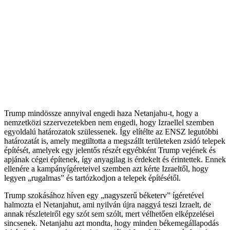
Trump mindössze annyival engedi haza Netanjahu-t, hogy a
nemzetközi szzervezetekben nem engedi, hogy Izraellel szemben
egyoldalú határozatok szülessenek. Így elítélte az ENSZ legutóbbi
határozatát is, amely megtiltotta a megszállt területeken zsidó telepek
építését, amelyek egy jelentős részét egyébként Trump vejének és
apjának cégei építenek, így anyagilag is érdekelt és érintettek. Ennek
ellenére a kampányígéreteivel szemben azt kérte Izraeltől, hogy
legyen „rugalmas” és tartózkodjon a telepek építésétől.
Trump szokásához híven egy „nagyszerű béketerv” ígéretével
halmozta el Netanjahut, ami nyilván újra naggyá teszi Izraelt, de
annak részleteiről egy szót sem szólt, mert vélhetően elképzelései
sincsenek. Netanjahu azt mondta, hogy minden békemegállapodás