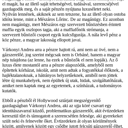
el magát, ha az illető saját tehetségével, tudásával, szerencséjével
gazdagodik meg, és a saját pénzén nyújtana luxuséletet neki.
Nyilván lennének, akiknek az sem tetszene, ha az illető olyan ostoba
idióta lenne, mint a Mészáros Lőrinc. De az magánügy. Ez azonban
nem magánügy, mert Mészáros egy szervezett bűnözésben érintett
maffia egyik oszlopos tagja, aki a maffiafőnök strómanja, a
szervezett bűnözői csoport egyik kulcsfigurája. A nála levő pénz a
köz pénze, a magyar lakosság ellopott javai.
Várkonyi Andrea arra a pénzre hajtott rá, ami nem az övé, nem a
gázszerelőé, jog szerint mégcsak nem is Orbáné, hanem a magyar
nép tulajdona (az lenne, ha ezek a bűnözők el nem lopják). Az ő
luxus élete mostantól arra a pénzre alapozódik, amelyből nem
építettek kórházat, iskolát, amit nem adtak a fogyatékkal élőknek, a
hajléktalanoknak, a hátrányos helyzetűeknek, amiből nem jöttek
létre új munkahelyek, nem épültek új utak, hidak, szolgáltatóházak,
amiket nem kaptak meg az egyetemek, a színházak, a tudományos
kutatók.
Ebből a pénzből él Hollywood sztárjait megszégyenítő
gazdagságban Várkonyi Andrea, aki az ujja köré csavart egy
identitászavarral küzdő, problematikus gázszerelőt, akit évtizedeken
keresztül tűrt és támogatott a szerencsétlen felesége, aki gyerekeket
szült neki és felnevelte őket. Évtizedeken át olyan körülmények
között, amilyenek között egy csődbe jutott felcsúti gázszerelő élhet.