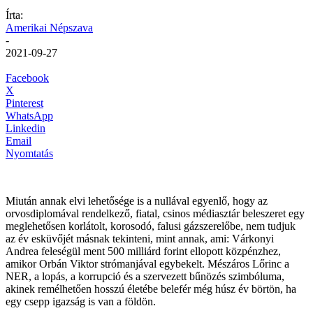
Írta:
Amerikai Népszava
-
2021-09-27
Facebook
X
Pinterest
WhatsApp
Linkedin
Email
Nyomtatás
Miután annak elvi lehetősége is a nullával egyenlő, hogy az
orvosdiplomával rendelkező, fiatal, csinos médiasztár beleszeret egy
meglehetősen korlátolt, korosodó, falusi gázszerelőbe, nem tudjuk
az év esküvőjét másnak tekinteni, mint annak, ami: Várkonyi
Andrea feleségül ment 500 milliárd forint ellopott közpénzhez,
amikor Orbán Viktor strómanjával egybekelt. Mészáros Lőrinc a
NER, a lopás, a korrupció és a szervezett bűnözés szimbóluma,
akinek remélhetően hosszú életébe belefér még húsz év börtön, ha
egy csepp igazság is van a földön.