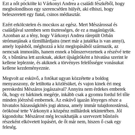
Ezt a nőt pöckölte ki Várkonyi Andrea a családi fészkéből, hogy
megbolondítson egy szerencsétlen hülyét, aki elhiszi, hogy
beleszeretett egy fiatal, csinos médiasztár.
Ezért erkölcstelen és mocskos az egész. Mert Mészárossal és
családjával szemben sem tisztességes, de ez a magánügyük.
Azonban az a tény, hogy Várkonyi Andrea rárepült Orbán
strómanjának a tízmilliárdjaira (mert már a jutaléka is van annyi),
amely lopásból, méghozzá a köz meglopásából származik, az
nemcsak immorális, hanem ennek a bűnszervezetnek a részévé tette
őt, s bűntársa lett azoknak, akiket újságíróként a hivatása szerint le
kellene lepleznie, és akiknek a törvényes felelősségre vonásukat
kellene kezdeményeznie.
Megvolt az esküvő, a fotókat ugyan közzétette a boldog
menyasszony, de letiltotta a közlésüket, és vajon kinek éri meg
pereskedni Mészáros jogászaival? Annyira nem érdekes emberek
ők, hogy ez bárkinek megérje, inkább csak a gyomra fordul fel tőle
minden jóérzésű embernek. Az esküvő igazán lényeges része a
hivatalos házasságkötés jogi aktusa, amely immár tulajdonostárssá,
örökössé tette Várkonyit a közpénz milliárdok tekintetében. Jól
kigondolta: Mészárost még lecsukhatják a szervezett bűnözés
részeként elkövetett lopásért, de őt már nem, hiszen ő csak egy
feleség.