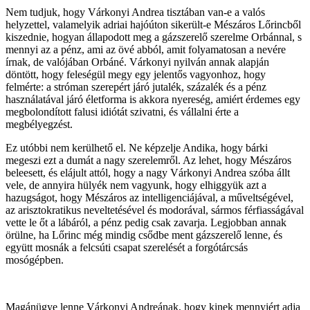
Nem tudjuk, hogy Várkonyi Andrea tisztában van-e a valós
helyzettel, valamelyik adriai hajóúton sikerült-e Mészáros Lőrincből
kiszednie, hogyan állapodott meg a gázszerelő szerelme Orbánnal, s
mennyi az a pénz, ami az övé abból, amit folyamatosan a nevére
írnak, de valójában Orbáné. Várkonyi nyilván annak alapján
döntött, hogy feleségül megy egy jelentős vagyonhoz, hogy
felmérte: a stróman szerepért járó jutalék, százalék és a pénz
használatával járó életforma is akkora nyereség, amiért érdemes egy
megbolondított falusi idiótát szivatni, és vállalni érte a
megbélyegzést.
Ez utóbbi nem kerülhető el. Ne képzelje Andika, hogy bárki
megeszi ezt a dumát a nagy szerelemről. Az lehet, hogy Mészáros
beleesett, és elájult attól, hogy a nagy Várkonyi Andrea szóba állt
vele, de annyira hülyék nem vagyunk, hogy elhiggyük azt a
hazugságot, hogy Mészáros az intelligenciájával, a műveltségével,
az arisztokratikus neveltetésével és modorával, sármos férfiasságával
vette le őt a lábáról, a pénz pedig csak zavarja. Legjobban annak
örülne, ha Lőrinc még mindig csődbe ment gázszerelő lenne, és
együtt mosnák a felcsúti csapat szerelését a forgótárcsás
mosógépben.
Magánügye lenne Várkonyi Andreának, hogy kinek mennyiért adja