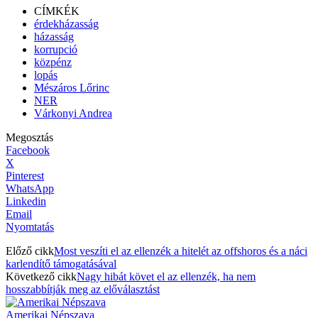
CÍMKÉK
érdekházasság
házasság
korrupció
közpénz
lopás
Mészáros Lőrinc
NER
Várkonyi Andrea
Megosztás
Facebook
X
Pinterest
WhatsApp
Linkedin
Email
Nyomtatás
Előző cikk
Most veszíti el az ellenzék a hitelét az offshoros és a náci
karlendítő támogatásával
Következő cikk
Nagy hibát követ el az ellenzék, ha nem
hosszabbítják meg az előválasztást
Amerikai Népszava