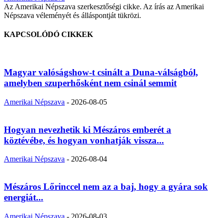
Az Amerikai Népszava szerkesztőségi cikke. Az írás az Amerikai
Népszava véleményét és álláspontját tükrözi.
KAPCSOLÓDÓ CIKKEK
Magyar valóságshow-t csinált a Duna-válságból,
amelyben szuperhősként nem csinál semmit
Amerikai Népszava
-
2026-08-05
Hogyan nevezhetik ki Mészáros emberét a
köztévébe, és hogyan vonhatják vissza...
Amerikai Népszava
-
2026-08-04
Mészáros Lőrinccel nem az a baj, hogy a gyára sok
energiát...
Amerikai Népszava
-
2026-08-03