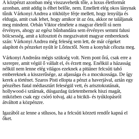
A közpénzt azonban még visszavehetik tőle, a luxus életformát
azonban, amit addig is élhet belőle, nem. Emellett elég okos lánynak
tűnik Várkonyi Andrea a tökhülye férje mellett, hogy lenyúlja és
eldugja, amit csak lehet, hogy amikor üt az óra, akkor ne találjanak
meg mindent. Orbán Viktor elmélete a magyar életről rá nem
érvényes, ahogy az egész bűnbandára sem érvényes semmi falusi
bölcsesség, amit a kifosztott és megszivatott magyar embereknek
szán: Várkonyi Andrea még feleség sem lett, de már cégeket
alapított és pénzeket nyúlt le Lőrinctől. Nem a konyhát célozta meg.
Várkonyi Andreára mégis szükség volt. Nem pont őrá, csak erre a
szerepre, amit végül ő vállalt el, és érzett meg. Enélkül a házasság
nélkül nem lenne elég világos ezeknek a pitiáner felcsúti tahó
embereknek a kisszerűsége, az aljassága és a mocskossága. De így
kerek a történet. Szaros Pisti ellopta a pénzt a haverjával, aztán egy
pénzéhes fiatal médiasztárt feleségül vett, és arisztokratának,
hollywood-i sztárnak, dúsgazdag üzletembernek hiszi magát,
miközben csak egy csóró tolvaj, aki a bicikli- és tyúklopásról
átváltott a közpénzre.
Igazából az lenne a stílusos, ha a felcsúti körzeti rendőr kapná el
őket.