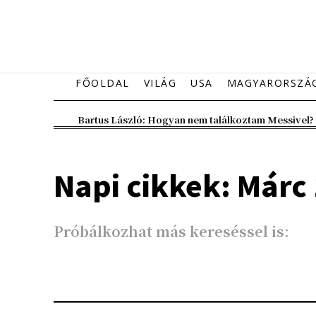
FŐOLDAL
VILÁG
USA
MAGYARORSZÁ
Bartus László: Hogyan nem találkoztam Messivel?
Napi cikkek: Márc 
Próbálkozhat más kereséssel is: