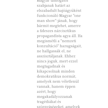
Magyar támogatói
szabjanak határt az
elszabadult hajóágyúként
funkcionáló Magyar "one
man show"-jának, hogy
bármit megtehet, amerre
a fideszes nárcisztikus
propagandista agya áll. Ha
megismétli a "nemzeti
konzultáció" hazugságait,
ne hallgassák el, ne
asszisztáljanak. Ehhez
nincs joguk, mert ezzel
megtagadnak és
kikapcsolnak minden
demokratikus normát,
amelyek nem véletlenül
vannak, hanem éppen
azért, hogy
megakadályozzanak
tragédiákat és
szörnyűségeket, amelyek