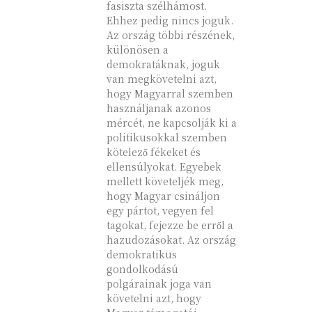
fasiszta szélhámost.
Ehhez pedig nincs joguk.
Az ország többi részének,
különösen a
demokratáknak, joguk
van megkövetelni azt,
hogy Magyarral szemben
használjanak azonos
mércét, ne kapcsolják ki a
politikusokkal szemben
kötelező fékeket és
ellensúlyokat. Egyebek
mellett követeljék meg,
hogy Magyar csináljon
egy pártot, vegyen fel
tagokat, fejezze be erről a
hazudozásokat. Az ország
demokratikus
gondolkodású
polgárainak joga van
követelni azt, hogy