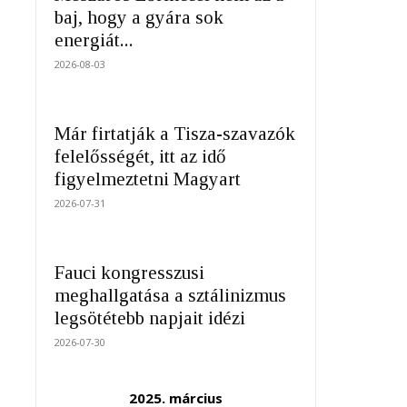
baj, hogy a gyára sok
energiát...
2026-08-03
Már firtatják a Tisza-szavazók
felelősségét, itt az idő
figyelmeztetni Magyart
2026-07-31
Fauci kongresszusi
meghallgatása a sztálinizmus
legsötétebb napjait idézi
2026-07-30
2025. március