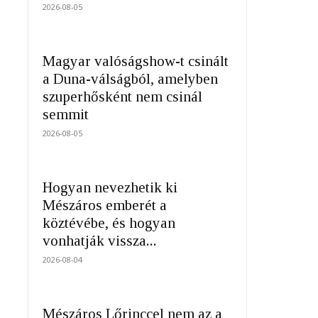
2026-08-05
Magyar valóságshow-t csinált
a Duna-válságból, amelyben
szuperhősként nem csinál
semmit
2026-08-05
Hogyan nevezhetik ki
Mészáros emberét a
köztévébe, és hogyan
vonhatják vissza...
2026-08-04
Mészáros Lőrinccel nem az a