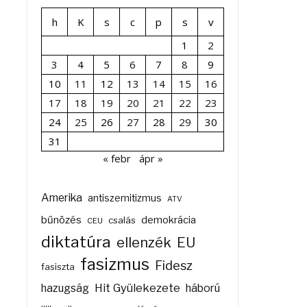
h
K
s
c
p
s
v
1
2
3
4
5
6
7
8
9
10
11
12
13
14
15
16
17
18
19
20
21
22
23
24
25
26
27
28
29
30
31
« febr
ápr »
Amerika
antiszemitizmus
ATV
bűnözés
demokrácia
csalás
CEU
diktatúra
ellenzék
EU
fasizmus
Fidesz
fasiszta
Hit Gyülekezete
hazugság
háború