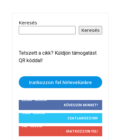
Keresés
Keresés
Tetszett a cikk? Küldjön támogatást
QR kóddal!
Iratkozzon fel hírlevelünkre
25,000
Követő
KÖVESSEN MINKET!
1,000
Követő
CSATLAKOZZON!
340
Követő
IRATKOZZON FEL!