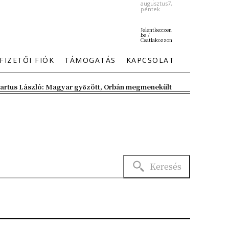
augusztus7,
péntek
Jelentkezzen
be /
Csatlakozzon
FIZETŐI FIÓK
TÁMOGATÁS
KAPCSOLAT
artus László: Magyar győzött, Orbán megmenekült
Keresés