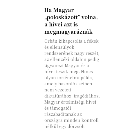
Ha Magyar
„poloskázott” volna,
a hívei azt is
megmagyaráznák
Orbán kikapcsolta a fékek
és ellensúlyok
rendszerének nagy részét,
az ellenzéki oldalon pedig
ugyanezt Magyar és a
hívei teszik meg. Nincs
olyan történelmi példa,
amely hasonló esetben
nem vezetett
diktatúrához, tragédiához.
Magyar értelmiségi hívei
és támogatói
rászabadítanak az
országra minden kontroll
nélkül egy dörzsölt