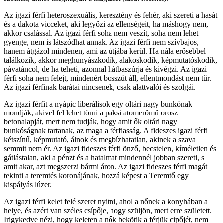
Az igazi férfi heteroszexuális, keresztény és fehér, aki szereti a hasát
és a dakota vicceket, aki legyőzi az ellenségeit, ha máshogy nem,
akkor csalással. Az igazi férfi soha nem veszít, soha nem lehet
gyenge, nem is látszódhat annak. Az igazi férfi nem szívbajos,
hanem átgázol mindenen, ami az útjába kerül. Ha nála erősebbel
találkozik, akkor meghunyászkodik, alakoskodik, képmutatóskodik,
pávatáncol, de ha teheti, azonnal hátbaszúrja és kivégzi. Az igazi
férfi soha nem felejt, mindenért bosszút áll, ellentmondást nem tűr.
Az igazi férfinak barátai nincsenek, csak alattvalói és szolgái.
Az igazi férfit a nyápic liberálisok egy oltári nagy bunkónak
mondják, akivel fel lehet törni a paksi atomerőmű orosz
betonalapját, mert nem tudják, hogy amit ők oltári nagy
bunkóságnak tartanak, az maga a férfiasság. A fideszes igazi férfi
kétszínű, képmutató, álnok és megbízhatatlan, akinek a szava
semmit nem ér. Az igazi fideszes férfi önző, becstelen, kíméletlen és
gátlástalan, aki a pénzt és a hatalmat mindennél jobban szereti, s
amit akar, azt megszerzi bármi áron. Az igazi fideszes férfi magát
tekinti a teremtés koronájának, hozzá képest a Teremtő egy
kispályás lúzer.
Az igazi férfi kelet felé szeret nyitni, ahol a nőnek a konyhában a
helye, és azért van széles csípője, hogy szüljön, mert erre született.
Irigykedve nézi, hogy keleten a nők bekötik a férjük cipőjét, nem