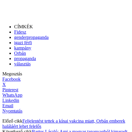
CÍMKÉK
Fidesz
genderpropaganda
igazi férfi
kampány
Orbán
propaganda
választás
Megosztás
Facebook
X
Pinterest
WhatsApp
Linkedin
Email
Nyomtatás
Előző cikk
Feljelentést tettek a kínai vakcina miatt, Orbán emberek
haláláért lehet felelős
Következő cikk
Bartus László: Ami a magyar tananyagból kimaradt