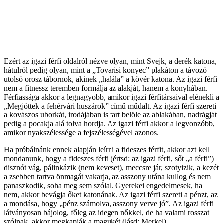
Ezért az igazi férfi oldalról nézve olyan, mint Svejk, a derék katona,
hátulról pedig olyan, mint a „Tovarisi konyec” plakáton a távozó
utolsó orosz tábornok, akinek „halála” a kövér katona. Az igazi férfi
nem a fitnessz teremben formálja az alakját, hanem a konyhában.
Férfiassága akkor a legnagyobb, amikor igazi férfitársaival elénekli a
„Megjöttek a fehérvári huszárok” című műdalt. Az igazi férfi szereti
a kovászos uborkát, irodájában is tart belőle az ablakában, nadrágját
pedig a pocakja alá tolva hordja. Az igazi férfi akkor a legvonzóbb,
amikor nyakszélessége a fejszélességével azonos.
Ha próbálnánk ennek alapján leírni a fideszes férfit, akkor azt kell
mondanunk, hogy a fideszes férfi (értsd: az igazi férfi, sőt „a férfi”)
disznót vág, pálinkázik (nem keveset), meccsre jár, szotyizik, a kezét
a zsebben tartva önmagát vakarja, az asszony utána kullog és nem
panaszkodik, soha meg sem szólal. Gyerekei engedelmesek, ha
nem, akkor bevágja őket katonának. Az igazi férfi szereti a pénzt, az
a mondása, hogy „pénz számolva, asszony verve jó”. Az igazi férfi
látványosan bájolog, főleg az idegen nőkkel, de ha valami rosszat
szólnak, akkor megkapják a magukét (lásd: Merkel).