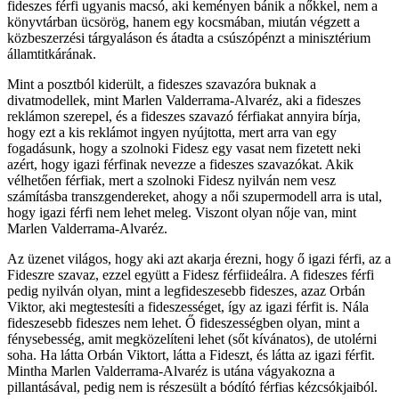
fideszes férfi ugyanis macsó, aki keményen bánik a nőkkel, nem a
könyvtárban ücsörög, hanem egy kocsmában, miután végzett a
közbeszerzési tárgyaláson és átadta a csúszópénzt a minisztérium
államtitkárának.
Mint a posztból kiderült, a fideszes szavazóra buknak a
divatmodellek, mint Marlen Valderrama-Alvaréz, aki a fideszes
reklámon szerepel, és a fideszes szavazó férfiakat annyira bírja,
hogy ezt a kis reklámot ingyen nyújtotta, mert arra van egy
fogadásunk, hogy a szolnoki Fidesz egy vasat nem fizetett neki
azért, hogy igazi férfinak nevezze a fideszes szavazókat. Akik
vélhetően férfiak, mert a szolnoki Fidesz nyilván nem vesz
számításba transzgendereket, ahogy a női szupermodell arra is utal,
hogy igazi férfi nem lehet meleg. Viszont olyan nője van, mint
Marlen Valderrama-Alvaréz.
Az üzenet világos, hogy aki azt akarja érezni, hogy ő igazi férfi, az a
Fideszre szavaz, ezzel együtt a Fidesz férfiideálra. A fideszes férfi
pedig nyilván olyan, mint a legfideszesebb fideszes, azaz Orbán
Viktor, aki megtestesíti a fideszességet, így az igazi férfit is. Nála
fideszesebb fideszes nem lehet. Ő fideszességben olyan, mint a
fénysebesség, amit megközelíteni lehet (sőt kívánatos), de utolérni
soha. Ha látta Orbán Viktort, látta a Fideszt, és látta az igazi férfit.
Mintha Marlen Valderrama-Alvaréz is utána vágyakozna a
pillantásával, pedig nem is részesült a bódító férfias kézcsókjaiból.