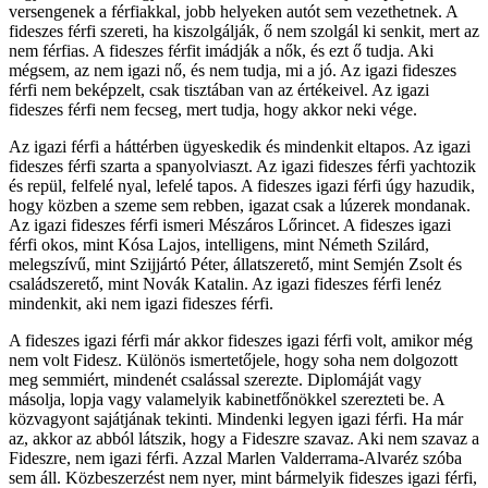
versengenek a férfiakkal, jobb helyeken autót sem vezethetnek. A
fideszes férfi szereti, ha kiszolgálják, ő nem szolgál ki senkit, mert az
nem férfias. A fideszes férfit imádják a nők, és ezt ő tudja. Aki
mégsem, az nem igazi nő, és nem tudja, mi a jó. Az igazi fideszes
férfi nem beképzelt, csak tisztában van az értékeivel. Az igazi
fideszes férfi nem fecseg, mert tudja, hogy akkor neki vége.
Az igazi férfi a háttérben ügyeskedik és mindenkit eltapos. Az igazi
fideszes férfi szarta a spanyolviaszt. Az igazi fideszes férfi yachtozik
és repül, felfelé nyal, lefelé tapos. A fideszes igazi férfi úgy hazudik,
hogy közben a szeme sem rebben, igazat csak a lúzerek mondanak.
Az igazi fideszes férfi ismeri Mészáros Lőrincet. A fideszes igazi
férfi okos, mint Kósa Lajos, intelligens, mint Németh Szilárd,
melegszívű, mint Szijjártó Péter, állatszerető, mint Semjén Zsolt és
családszerető, mint Novák Katalin. Az igazi fideszes férfi lenéz
mindenkit, aki nem igazi fideszes férfi.
A fideszes igazi férfi már akkor fideszes igazi férfi volt, amikor még
nem volt Fidesz. Különös ismertetőjele, hogy soha nem dolgozott
meg semmiért, mindenét csalással szerezte. Diplomáját vagy
másolja, lopja vagy valamelyik kabinetfőnökkel szerezteti be. A
közvagyont sajátjának tekinti. Mindenki legyen igazi férfi. Ha már
az, akkor az abból látszik, hogy a Fideszre szavaz. Aki nem szavaz a
Fideszre, nem igazi férfi. Azzal Marlen Valderrama-Alvaréz szóba
sem áll. Közbeszerzést nem nyer, mint bármelyik fideszes igazi férfi,