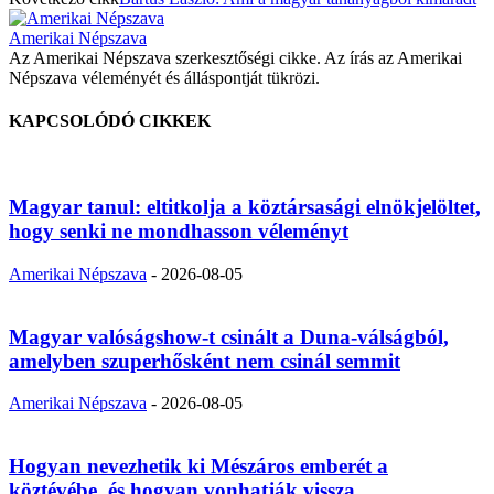
Amerikai Népszava
Az Amerikai Népszava szerkesztőségi cikke. Az írás az Amerikai
Népszava véleményét és álláspontját tükrözi.
KAPCSOLÓDÓ CIKKEK
Magyar tanul: eltitkolja a köztársasági elnökjelöltet,
hogy senki ne mondhasson véleményt
Amerikai Népszava
-
2026-08-05
Magyar valóságshow-t csinált a Duna-válságból,
amelyben szuperhősként nem csinál semmit
Amerikai Népszava
-
2026-08-05
Hogyan nevezhetik ki Mészáros emberét a
köztévébe, és hogyan vonhatják vissza...