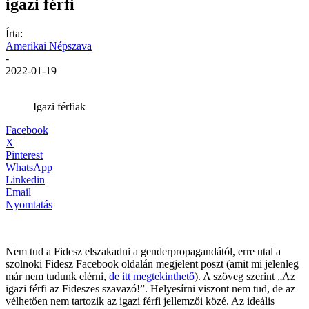
igazi férfi
Írta:
Amerikai Népszava
-
2022-01-19
Igazi férfiak
Facebook
X
Pinterest
WhatsApp
Linkedin
Email
Nyomtatás
Nem tud a Fidesz elszakadni a genderpropagandától, erre utal a
szolnoki Fidesz Facebook oldalán megjelent poszt (amit mi jelenleg
már nem tudunk elérni,
de itt megtekinthető
). A szöveg szerint „Az
igazi férfi az Fideszes szavazó!”. Helyesírni viszont nem tud, de az
vélhetően nem tartozik az igazi férfi jellemzői közé. Az ideális