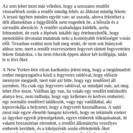
Az sem lehet most már véletlen, hogy a sorozatos rendőri
visszaélések során a rendőr mindig fehér, az áldozat mindig fekete.
A texasi ügyben minden együtt van: az uszoda, ahova feketéket a
déli államokban a fajgyűlölők nem engedtek be, a bőrszín és a
szexuális aberráció. A rendőrt szabadságra küldték, azóta
felmondott, de ezek a lépések inkább úgy értelmezhetők, hogy
menekülési útvonalat mutatnak neki a komolyabb felelősségre vonás
elől. Texasban ezúttal nem halt meg senki, de nem sok hiányzott
ahhoz sem, mert a rendőr eszeveszetten fegyvert rántott fegyvertelen
fekete fiatalokra, s ha nem érkezik éppen akkor két kollégája, talán
le is lövi őket.
A New Yorker-ben olyan karikatúra jelent meg, hogy a megtámadott
ember megnyugodva közli a fegyveres rablóval, hogy először
mennyire megijedt, mert már azt hitte, hogy egy rendőrrel áll
szemben. Ha csak egy fegyveres rablóval, az mindjárt más, azt meg
lehet élve úszni. Valóban így van, ha valaki egy rendőri intézkedés
alanya lesz, nem tudhatja, hogy egy kellemes és kedves emberrel,
egy normális rendőrrel találkozik, vagy egy vadállattal, aki
kiprovokálja a helyzetet, hogy a fegyverét használhassa. A sajtó
most már egyre élesebb hangon követeli, hogy ne tekintsék ezeket
az ügyeket egyedi jelenségeknek, egyes emberek túlkapásainak, itt
valami borzasztóan elromlott, a rendőri állományba veszélyes
emberek kerültek, és a kiképzésük során elfelejtették őket