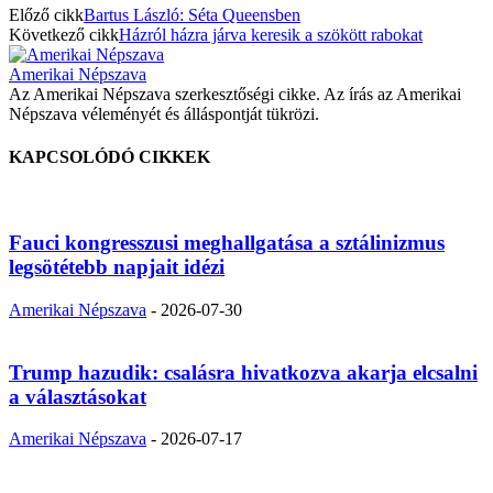
Előző cikk
Bartus László: Séta Queensben
Következő cikk
Házról házra járva keresik a szökött rabokat
Amerikai Népszava
Az Amerikai Népszava szerkesztőségi cikke. Az írás az Amerikai
Népszava véleményét és álláspontját tükrözi.
KAPCSOLÓDÓ CIKKEK
Fauci kongresszusi meghallgatása a sztálinizmus
legsötétebb napjait idézi
Amerikai Népszava
-
2026-07-30
Trump hazudik: csalásra hivatkozva akarja elcsalni
a választásokat
Amerikai Népszava
-
2026-07-17