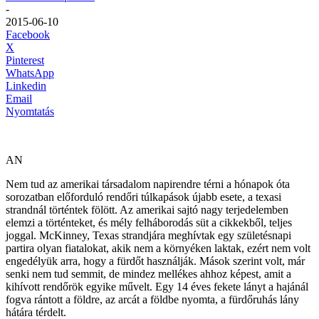
-
2015-06-10
Facebook
X
Pinterest
WhatsApp
Linkedin
Email
Nyomtatás
AN
Nem tud az amerikai társadalom napirendre térni a hónapok óta
sorozatban előforduló rendőri túlkapások újabb esete, a texasi
strandnál történtek fölött. Az amerikai sajtó nagy terjedelemben
elemzi a történteket, és mély felháborodás süt a cikkekből, teljes
joggal. McKinney, Texas strandjára meghívtak egy születésnapi
partira olyan fiatalokat, akik nem a környéken laktak, ezért nem volt
engedélyük arra, hogy a fürdőt használják. Mások szerint volt, már
senki nem tud semmit, de mindez mellékes ahhoz képest, amit a
kihívott rendőrök egyike művelt. Egy 14 éves fekete lányt a hajánál
fogva rántott a földre, az arcát a földbe nyomta, a fürdőruhás lány
hátára térdelt.