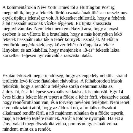
A kommentárok a New York Times-tól a Huffington Post-ig
megemlítik, hogy a feketék fürdőhasználatának tiltása a rasszizmus
egyik tipikus jelensége volt. A feketéket eltiltották, hogy a fehérek
által használt uszodák vízébe lépjenek. Ez tipikus rasszista
megnyilvánulás. Nem lehet nem emlékezni arra, hogy a texasi
esetben is az váltotta ki a brutalitást, hogy a más környéken lakó
feketék használni akarták a fehér környék uszodáját. Mielőtt a
rendőrök megérkeztek, egy kövér fehér nő rángatta a fekete
lányokat, és azt kiabálta, hogy menjenek a „8-as” feketék lakta
körzetbe. Teljesen nyilvánvaló a rasszista utalás.
Ezután érkezett meg a rendőrség, hogy az engedély nélkül a strand
területén levő fekete fiatalokat eltávolítsa. A felháborodott írások
felidézik, hogy a rendőr a fellépése során dehumanizálta az
áldozatát, és a fellépése szexuális zaklatásnak is minősül. Egy 14
éves bikinis fekete lányt tepert a földre a fehér férfi, visszaélve azzal,
hogy rendőrruhában van, és a törvény nevében felléphet. Nem lehet
elvonatkoztatni attől, hogy az áldozat nő, a brutális erőszakot
alkalmazó rendőr férfi, a nő majdnem ruhátlan és a földre teperik,
majd a fedetlen testére ráülnek. Arcát a földbe nyomják. Ha ezt a
lányt valaki megerőszakolta volna, pontosan így csinált volna
mindent, mint ez a rendőr.