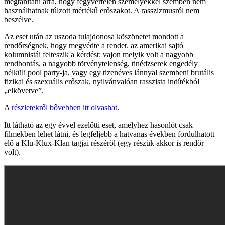
megtanítani arra, hogy fegyvertelen személyekkel szemben nem
használhatnak túlzott mértékű erőszakot. A rasszizmusról nem
beszélve.
Az eset után az uszoda tulajdonosa köszönetet mondott a
rendőrségnek, hogy megvédte a rendet. az amerikai sajtó
kolumnistái felteszik a kérdést: vajon melyik volt a nagyobb
rendbontás, a nagyobb törvénytelenség, tinédzserek engedély
nélküli pool party-ja, vagy egy tizenéves lánnyal szembeni brutális
fizikai és szexuális erőszak, nyilvánvalóan rasszista indítékból
„elkövetve”.
A
részletekről bővebben itt olvashat
.
Itt látható az egy évvel ezelőtti eset, amelyhez hasonlót csak
filmekben lehet látni, és legfeljebb a hatvanas években fordulhatott
elő a Klu-Klux-Klan tagjai részéről (egy részük akkor is rendőr
volt).