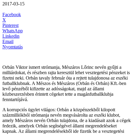
2017-03-15
Facebook
X
Pinterest
WhatsApp
Linkedin
Email
Nyomtatás
Orbán Viktor ismert strómanja, Mészáros Lőrinc nevén gyűjti a
milliárdokat, és részben rajta keresztül lehet vesztegetési pénzeket is
fizetni neki. Orbán tavaly február óta a rejtett tulajdonosa az eszéki
futballklubnak. A Mészos és Mészáros (Orbán és Orbán) Kft.-ben
levő pénzéből kifizette az adósságokat, majd az állami
közbeszerzésben érintett cégeket tette a magánfutballklubja
fenntartójává.
A korrupciós ügylet világos: Orbán a közpénzekből kilopott
százmilliókból strómanja nevén megvásárolta az eszéki klubot,
amely Mészáros nevén Orbán tulajdona, de a kiadásait azok a cégek
fedezik, amelyek Orbán segítségével állami megrendeléseket
kapnak. Az állami megrendelésekből ide fizetik be a vesztegetési