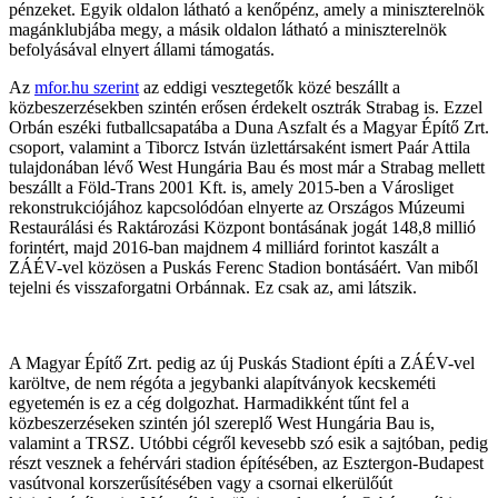
pénzeket. Egyik oldalon látható a kenőpénz, amely a miniszterelnök
magánklubjába megy, a másik oldalon látható a miniszterelnök
befolyásával elnyert állami támogatás.
Az
mfor.hu szerint
az eddigi vesztegetők közé beszállt a
közbeszerzésekben szintén erősen érdekelt osztrák Strabag is. Ezzel
Orbán eszéki futballcsapatába a Duna Aszfalt és a Magyar Építő Zrt.
csoport, valamint a Tiborcz István üzlettársaként ismert Paár Attila
tulajdonában lévő West Hungária Bau és most már a Strabag mellett
beszállt a Föld-Trans 2001 Kft. is, amely 2015-ben a Városliget
rekonstrukciójához kapcsolódóan elnyerte az Országos Múzeumi
Restaurálási és Raktározási Központ bontásának jogát 148,8 millió
forintért, majd 2016-ban majdnem 4 milliárd forintot kaszált a
ZÁÉV-vel közösen a Puskás Ferenc Stadion bontásáért. Van miből
tejelni és visszaforgatni Orbánnak. Ez csak az, ami látszik.
A Magyar Építő Zrt. pedig az új Puskás Stadiont építi a ZÁÉV-vel
karöltve, de nem régóta a jegybanki alapítványok kecskeméti
egyetemén is ez a cég dolgozhat. Harmadikként tűnt fel a
közbeszerzéseken szintén jól szereplő West Hungária Bau is,
valamint a TRSZ. Utóbbi cégről kevesebb szó esik a sajtóban, pedig
részt vesznek a fehérvári stadion építésében, az Esztergon-Budapest
vasútvonal korszerűsítésében vagy a csornai elkerülőút