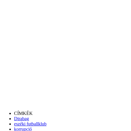
CÍMKÉK
Dtrabag
eszéki futballklub
korrupció