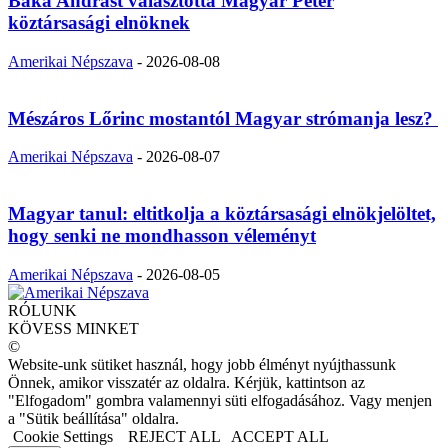
Baka Andrást választotta Magyar Péter
köztársasági elnöknek
Amerikai Népszava
-
2026-08-08
Mészáros Lőrinc mostantól Magyar strómanja lesz?
Amerikai Népszava
-
2026-08-07
Magyar tanul: eltitkolja a köztársasági elnökjelöltet,
hogy senki ne mondhasson véleményt
Amerikai Népszava
-
2026-08-05
RÓLUNK
KÖVESS MINKET
©
Website-unk sütiket használ, hogy jobb élményt nyújthassunk
Önnek, amikor visszatér az oldalra. Kérjük, kattintson az
"Elfogadom" gombra valamennyi süti elfogadásához. Vagy menjen
a "Sütik beállítása" oldalra.
Cookie Settings
REJECT ALL
ACCEPT ALL