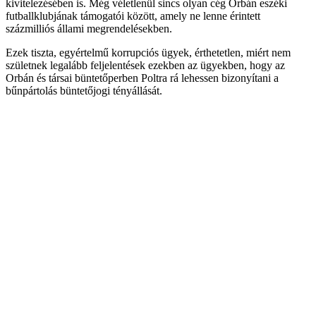
kivitelezésében is. Még véletlenül sincs olyan cég Orbán eszéki
futballklubjának támogatói között, amely ne lenne érintett
százmilliós állami megrendelésekben.
Ezek tiszta, egyértelmű korrupciós ügyek, érthetetlen, miért nem
születnek legalább feljelentések ezekben az ügyekben, hogy az
Orbán és társai büntetőperben Poltra rá lehessen bizonyítani a
bűnpártolás büntetőjogi tényállását.