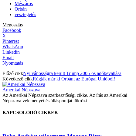
Mészáros
Orbán
vesztegetés
Megosztás
Facebook
X
Pinterest
WhatsApp
Linkedin
Email
Nyomtatás
Előző cikk
Nyilvánosságra került Trump 2005-ös adóbevallása
Következő cikk
Rúgják már ki Orbánt az Európai Unióból!
Amerikai Népszava
Az Amerikai Népszava szerkesztőségi cikke. Az írás az Amerikai
Népszava véleményét és álláspontját tükrözi.
KAPCSOLÓDÓ CIKKEK