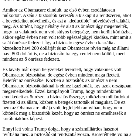
Amikor az Obamacare elindult, az első évben csodálatosan
működött. Aztán a biztosítók keresték a kiskaput a rendszeren, ahol
a bevételeiket növelhetik, és azt a „deductible” növelésével találták
meg. Az történt, hogy néhány év alatt az önrészt úgy megemelték,
hogy ha valakinek nem volt súlyos betegsége, nem került kórházba,
akkor egész évben nem volt több egészségügyi kiadása, mint amit a
saját önrésze fedezett. Így a biztosító egész évben kaszálta a
biztosított havi 200 dollárját és az Obamacare révén még az állami
havi 800 dollárt is, de a biztosítottra egy centet nem költött, mert
mindent az ő önrésze fedezett.
Ez tavaly már olyan helyzeteket teremtett, hogy valakinek volt
Obamacare biztosítása, de egész évben mindent maga fizetett.
Belefért az önrészébe. Közben a biztosítók az önrészt a nem
Obamacare biztosítottaknál is ehhez igazították, így azok országoan
megemelkedtek. Ezzel kampányolt Trump, hogy mindenkinek
emelkedett az önrésze, a biztosítás összege, miközben milliárdokat
fizetett ki az állam, közben a betegek tartották el magukat. De ez
nem az Obamacare hibája volt, legfeljebb annyiban, hogy nem
kötötték meg a biztosítók kezét, hogy az önrészt ne emelhessék a
korábbiakhoz képest.
Ennyi lett volna Trump dolga, hogy a százmilliárdos hasznot
nyírbálja meg, a biztosítókat rendszabályozza. Kicserélhette volna a