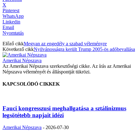
X
Pinterest
WhatsApp
Linkedin
Email
Nyomtatás
Előző cikk
Megvan az engedély a szabad véleményre
Következő cikk
Nyilvánosságra került Trump 2005-ös adóbevallása
Amerikai Népszava
Az Amerikai Népszava szerkesztőségi cikke. Az írás az Amerikai
Népszava véleményét és álláspontját tükrözi.
KAPCSOLÓDÓ CIKKEK
Fauci kongresszusi meghallgatása a sztálinizmus
legsötétebb napjait idézi
Amerikai Népszava
-
2026-07-30