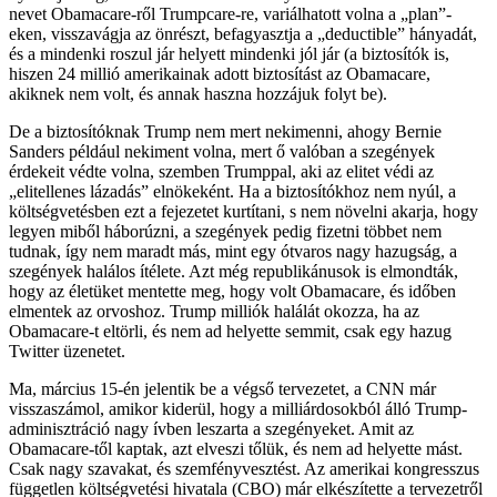
nevet Obamacare-ről Trumpcare-re, variálhatott volna a „plan”-
eken, visszavágja az önrészt, befagyasztja a „deductible” hányadát,
és a mindenki roszul jár helyett mindenki jól jár (a biztosítók is,
hiszen 24 millió amerikainak adott biztosítást az Obamacare,
akiknek nem volt, és annak haszna hozzájuk folyt be).
De a biztosítóknak Trump nem mert nekimenni, ahogy Bernie
Sanders például nekiment volna, mert ő valóban a szegények
érdekeit védte volna, szemben Trumppal, aki az elitet védi az
„elitellenes lázadás” elnökeként. Ha a biztosítókhoz nem nyúl, a
költségvetésben ezt a fejezetet kurtítani, s nem növelni akarja, hogy
legyen miből háborúzni, a szegények pedig fizetni többet nem
tudnak, így nem maradt más, mint egy ótvaros nagy hazugság, a
szegények halálos ítélete. Azt még republikánusok is elmondták,
hogy az életüket mentette meg, hogy volt Obamacare, és időben
elmentek az orvoshoz. Trump milliók halálát okozza, ha az
Obamacare-t eltörli, és nem ad helyette semmit, csak egy hazug
Twitter üzenetet.
Ma, március 15-én jelentik be a végső tervezetet, a CNN már
visszaszámol, amikor kiderül, hogy a milliárdosokból álló Trump-
adminisztráció nagy ívben leszarta a szegényeket. Amit az
Obamacare-től kaptak, azt elveszi tőlük, és nem ad helyette mást.
Csak nagy szavakat, és szemfényvesztést. Az amerikai kongresszus
független költségvetési hivatala (CBO) már elkészítette a tervezetről