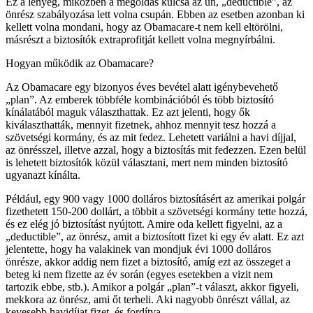
Ez a lényeg, miközben a megoldás kulcsa az ún, „deductible”, az
önrész szabályozása lett volna csupán. Ebben az esetben azonban ki
kellett volna mondani, hogy az Obamacare-t nem kell eltörölni,
másrészt a biztosítók extraprofitját kellett volna megnyírbálni.
Hogyan működik az Obamacare?
Az Obamacare egy bizonyos éves bevétel alatt igénybevehető
„plan”. Az emberek többféle kombinációból és több biztosító
kínálatából maguk választhattak. Ez azt jelenti, hogy ők
kiválaszthatták, mennyit fizetnek, ahhoz mennyit tesz hozzá a
szövetségi kormány, és az mit fedez. Lehetett variálni a havi díjjal,
az önrésszel, illetve azzal, hogy a biztosítás mit fedezzen. Ezen belül
is lehetett biztosítók közül választani, mert nem minden biztosító
ugyanazt kínálta.
Például, egy 900 vagy 1000 dolláros biztosításért az amerikai polgár
fizethetett 150-200 dollárt, a többit a szövetségi kormány tette hozzá,
és ez elég jó biztosítást nyújtott. Amire oda kellett figyelni, az a
„deductible”, az önrész, amit a biztosított fizet ki egy év alatt. Ez azt
jelentette, hogy ha valakinek van mondjuk évi 1000 dolláros
önrésze, akkor addig nem fizet a biztosító, amíg ezt az összeget a
beteg ki nem fizette az év során (egyes esetekben a vizit nem
tartozik ebbe, stb.). Amikor a polgár „plan”-t választ, akkor figyeli,
mekkora az önrész, ami őt terheli. Aki nagyobb önrészt vállal, az
kevesebb havidíjat fizet, és fordítva.