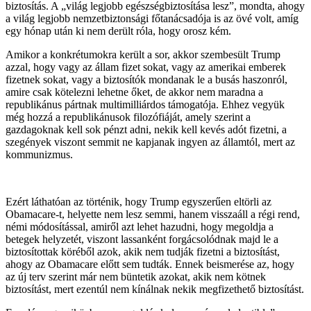
biztosítás. A „világ legjobb egészségbiztosítása lesz”, mondta, ahogy
a világ legjobb nemzetbiztonsági főtanácsadója is az övé volt, amíg
egy hónap után ki nem derült róla, hogy orosz kém.
Amikor a konkrétumokra került a sor, akkor szembesült Trump
azzal, hogy vagy az állam fizet sokat, vagy az amerikai emberek
fizetnek sokat, vagy a biztosítók mondanak le a busás haszonról,
amire csak kötelezni lehetne őket, de akkor nem maradna a
republikánus pártnak multimilliárdos támogatója. Ehhez vegyük
még hozzá a republikánusok filozófiáját, amely szerint a
gazdagoknak kell sok pénzt adni, nekik kell kevés adót fizetni, a
szegények viszont semmit ne kapjanak ingyen az államtól, mert az
kommunizmus.
Ezért láthatóan az történik, hogy Trump egyszerűen eltörli az
Obamacare-t, helyette nem lesz semmi, hanem visszaáll a régi rend,
némi módosítással, amiről azt lehet hazudni, hogy megoldja a
betegek helyzetét, viszont lassanként forgácsolódnak majd le a
biztosítottak köréből azok, akik nem tudják fizetni a biztosítást,
ahogy az Obamacare előtt sem tudták. Ennek beismerése az, hogy
az új terv szerint már nem büntetik azokat, akik nem kötnek
biztosítást, mert ezentúl nem kínálnak nekik megfizethető biztosítást.