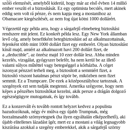
szóló elemzését, amelyből kiderül, hogy már az első évben 14 millió
ember veszíti el a biztosítását. Ez egy optimista becslés, mert akinek
eddig sem volt rá pénze, és nem kapja meg a mostanihoz az
Obamacare kiegészítését, az nem fog újat kötni 1000 dollárért.
Végezetül egy példa arra, hogy a sárgafejű elmebeteg biztosítási
rendszere mit jelent. Ez konkrét példa lesz. Egy New York államban
levő cég, amely benefitként betegbiztosítást ad az alkalmazottainak,
fejenként több mint 1000 dollárt fizet egy emberért. Olyan biztosítást
kínál majd, amiért az alkalmazott havi 200 dollárt fizet, de
a „deductible”, az önrész majd 10 ezer dollár lesz. Abba minden
kezelés, vizsgálat, gyógyszer belefér, ha nem kerül be az illető
valami súlyos műtéttel vagy betegséggel a kórházba. A céget
iszonyat pénzzel terheli meg, a biztosított a semmiért fizet, a
biztosító viszont hatalmas pénzt söpör be, miközben nem fizet
semmit. Ez a Trumpcare. De ezek a középosztályhoz tartoznak. A
szegények ezt sem tudják megtenni. Amerika szégyene, hogy nem
képes a pénzéhes biztosítókat kezelni, akik persze a drágán dolgozó
egészségügyre mutogatnak, és így tovább.
Ez a konzervált és tovább rontott helyzet kedvez a populista
hazudozóknak, négy év múlva egy újabb Trumpnak, még
borzalmasabb szörnyetegnek (ha ilyen egyáltalán elképzelhető), aki
újabb elitellenes lázadást ígér, mert ez a mostani a világ legnagyobb
kiszúrása azokkal a szegény emberekkel, akik a sárgafejű szörny