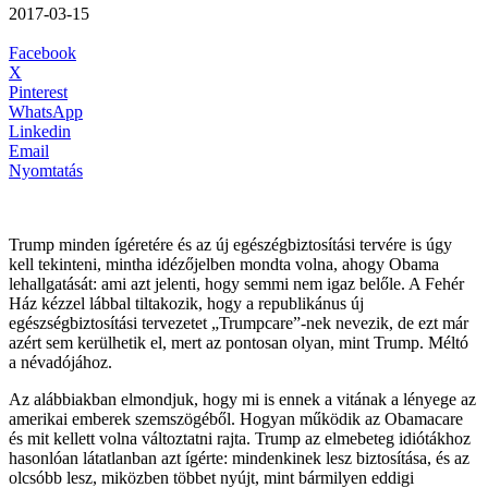
2017-03-15
Facebook
X
Pinterest
WhatsApp
Linkedin
Email
Nyomtatás
Trump minden ígéretére és az új egészégbiztosítási tervére is úgy
kell tekinteni, mintha idézőjelben mondta volna, ahogy Obama
lehallgatását: ami azt jelenti, hogy semmi nem igaz belőle. A Fehér
Ház kézzel lábbal tiltakozik, hogy a republikánus új
egészségbiztosítási tervezetet „Trumpcare”-nek nevezik, de ezt már
azért sem kerülhetik el, mert az pontosan olyan, mint Trump. Méltó
a névadójához.
Az alábbiakban elmondjuk, hogy mi is ennek a vitának a lényege az
amerikai emberek szemszögéből. Hogyan működik az Obamacare
és mit kellett volna változtatni rajta. Trump az elmebeteg idiótákhoz
hasonlóan látatlanban azt ígérte: mindenkinek lesz biztosítása, és az
olcsóbb lesz, miközben többet nyújt, mint bármilyen eddigi