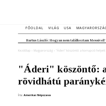
FŐOLDAL
VILÁG
USA
MAGYARORSZÁ
Bartus László: Hogyan nem találkoztam Messivel?
Kezdőlap
Magyarország
"Áderi" köszöntő: a korrupció helyett
Magyarország
"Áderi" köszöntő: a
rövidhátú paránykér
Írta:
Amerikai Népszava