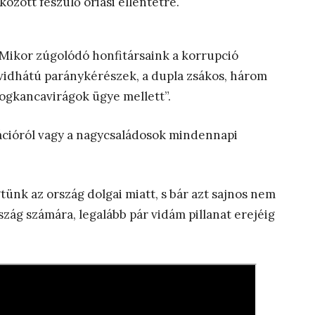
özött feszülő óriási ellentétre.
Mikor zúgolódó honfitársaink a korrupció
övidhátú paránykérészek, a dupla zsákos, három
ogkancavirágok ügye mellett”.
ációról vagy a nagycsaládosok mindennapi
nk az ország dolgai miatt, s bár azt sajnos nem
zág számára, legalább pár vidám pillanat erejéig