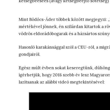
kétségbeeseés (avagy kétségbeejtő sötétség) k
Mint Bödőcs-Áder többek között megjegyzi: „
mértékével jönnek, én szilárdan kitartok a r
vödrös eldorádóbogarak és a házsártos szúny
Hasonló karakánsággal szól a CEU-ról, a migr
gondjairól.
Egész múlt évben sokat keseregtünk, dühöngtü
ígérhetjük, hogy 2018 szebb év lesz Magyarors
lazítsanak az alábbi videó megtekintésével: