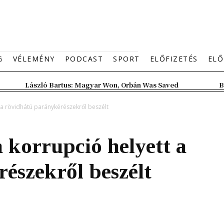
G
VÉLEMÉNY
PODCAST
SPORT
ELŐFIZETÉS
ELŐ
László Bartus: Magyar Won, Orbán Was Saved
B
 a rövidhátú paránykérészekről beszélt
 korrupció helyett a
észekről beszélt