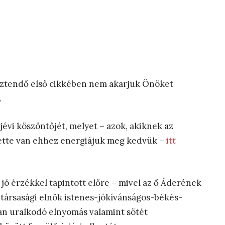
 esztendő első cikkében nem akarjuk Önöket
.
évi köszöntőjét, melyet – azok, akiknek az
epette van ehhez energiájuk meg kedvük –
itt
i jó érzékkel tapintott előre – mivel az ő Áderének
öztársasági elnök istenes-jókívánságos-békés-
an uralkodó elnyomás valamint sötét