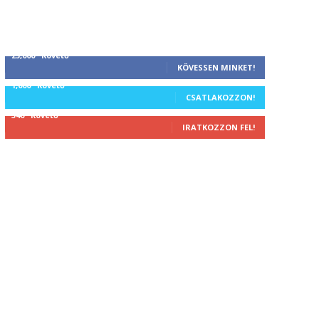
25,000
Követő
KÖVESSEN MINKET!
1,000
Követő
CSATLAKOZZON!
340
Követő
IRATKOZZON FEL!