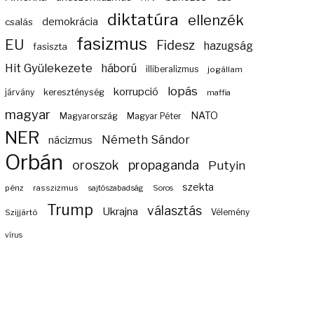
diktatúra
ellenzék
demokrácia
csalás
fasizmus
EU
Fidesz
hazugság
fasiszta
Hit Gyülekezete
háború
illiberalizmus
jogállam
lopás
korrupció
járvány
kereszténység
maffia
magyar
NATO
Magyarország
Magyar Péter
NER
Németh Sándor
nácizmus
Orbán
propaganda
oroszok
Putyin
szekta
pénz
rasszizmus
sajtószabadság
Soros
Trump
választás
Ukrajna
Szijjártó
Vélemény
vírus