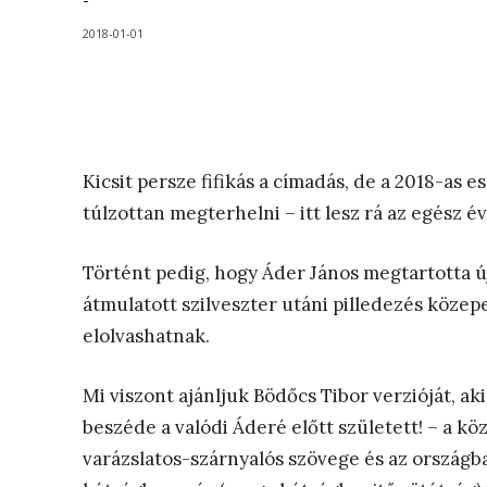
-
2018-01-01
Kicsit persze fifikás a címadás, de a 2018-as
túlzottan megterhelni – itt lesz rá az egész év
Történt pedig, hogy Áder János megtartotta új
átmulatott szilveszter utáni pilledezés köz
elolvashatnak.
Mi viszont ajánljuk Bödőcs Tibor verzióját, ak
beszéde a valódi Áderé előtt született! – a k
varázslatos-szárnyalós szövege és az országb