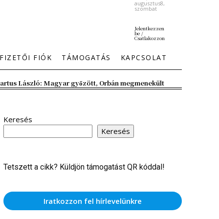
augusztus8,
szombat
Jelentkezzen
be /
Csatlakozzon
FIZETŐI FIÓK
TÁMOGATÁS
KAPCSOLAT
artus László: Magyar győzött, Orbán megmenekült
Keresés
Keresés
Tetszett a cikk? Küldjön támogatást QR kóddal!
Iratkozzon fel hírlevelünkre