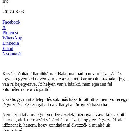
Írta:
-
2017-03-03
Facebook
X
Pinterest
WhatsApp
Linkedin
Email
Nyomtatás
Kovács Zoltán államtitkárnak Balatonalmádiban van háza. A ház
ugyan a gyerekei nevén van, de az államtitkár úrnak használati joga
van rá bejegyezve. Jó helyen van a házikó, nem egészen fél
kilométernyire a vízparttól.
Csakhogy, mint a település sok más háza fölött, itt is ment volna egy
légvezeték. Ez szolgáltatta a villanyt a környező házakba.
Nem szép látvány egy ilyen légvezeték, bizonyára zavarta is az ott
lakókat, akik nem azért vásárolták a házat, hogy eg légvezeték alatt
időzzenek, hanem, hogy gondtalanul élvezzék a munkájuk
gyümölcsét.