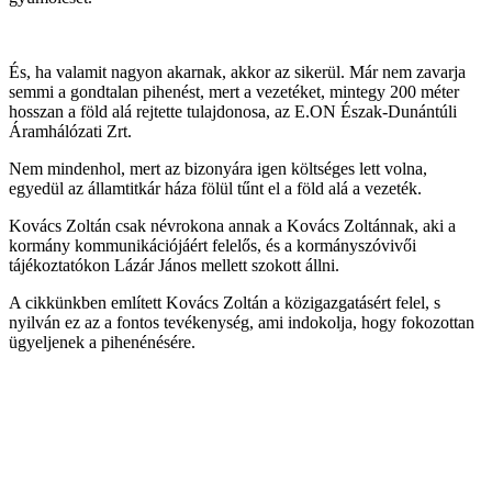
És, ha valamit nagyon akarnak, akkor az sikerül. Már nem zavarja
semmi a gondtalan pihenést, mert a vezetéket, mintegy 200 méter
hosszan a föld alá rejtette tulajdonosa, az E.ON Észak-Dunántúli
Áramhálózati Zrt.
Nem mindenhol, mert az bizonyára igen költséges lett volna,
egyedül az államtitkár háza fölül tűnt el a föld alá a vezeték.
Kovács Zoltán csak névrokona annak a Kovács Zoltánnak, aki a
kormány kommunikációjáért felelős, és a kormányszóvivői
tájékoztatókon Lázár János mellett szokott állni.
A cikkünkben említett Kovács Zoltán a közigazgatásért felel, s
nyilván ez az a fontos tevékenység, ami indokolja, hogy fokozottan
ügyeljenek a pihenénésére.