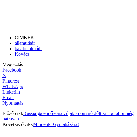
CÍMKÉK
államtitkár
balatonalmádi
Kovács
Megosztás
Facebook
X
Pinterest
WhatsApp
Linkedin
Email
Nyomtatás
Előző cikk
Russia-gate idővonal: újabb dominó dőlt ki – a többi még
hátravan
Következő cikk
Mindenki Gyulaházára!