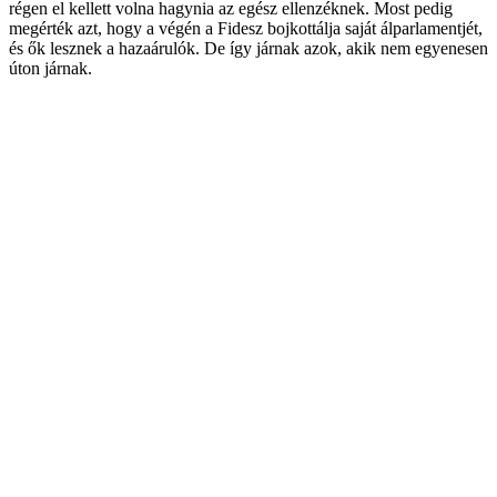
régen el kellett volna hagynia az egész ellenzéknek. Most pedig
megérték azt, hogy a végén a Fidesz bojkottálja saját álparlamentjét,
és ők lesznek a hazaárulók. De így járnak azok, akik nem egyenesen
úton járnak.