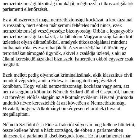
nemzetbiztonsági bizottság munkáját, méghozzá a titkosszolgálatok
parlamenti ellenőrzését.
Ez a bűnszervezet maga nemzetbiztonsági kockázat, a kockázatnál
is rosszabb, mert ebben már semmi feltételes mód nincs, ezek
nemzetbiztonsági veszélyessége bizonyosság. Orbán a legnagyobb
nemzetbiztonsági kockázat, aki láthatóan Magyarország kárára köt
üzleteket olyan diktatúrákkal, amelyek titkosszolgálatai mindent
tudhatnak róla, és zsarolhatják őt. A szomszédjába költözött egy
terroristákat támogató ügynök, akivel a családja üzletel, s aki az
állami kereskedőházakkal bizniszelt. Ismeretlen okból egyszer csak
meghalt.
Ezek mellett pedig olyanokat kriminalizálnak, akik klasszikus civil
munkát végeztek, amit a Fidesz is támogatott még évekkel
korábban. Hogy valaki nemzetbiztonsági kockázat vagy sem, azt
nem a seggbuta kőbunkó Németh Szilárd dönti el Csepelről, hanem
azt törvényi előírás alapján az Alkotmányvédelmi Hivatal (micsoda
undorító névre keresztelték át azt követően a Nemzetbiztonsági
Hivatalt, hogy az Alkotmányt önkényesen eltörölték) hivatott
megállapítani.
Németh Sziládot és a Fidesz frakciót súlyosan meg kellene büntetni,
össze kellene hívni a házbizottságot, de ebben a parlamentben
nincsenek a parlamenti kisebbségnek jogai. Ezt a parlamentet már