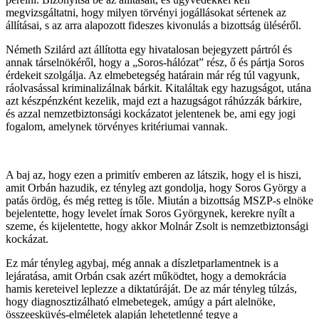
megvizsgáltatni, hogy milyen törvényi jogállásokat sértenek az
állításai, s az arra alapozott fideszes kivonulás a bizottság üléséről.
Németh Szilárd azt állította egy hivatalosan bejegyzett pártról és
annak társelnökéről, hogy a „Soros-hálózat” rész, ő és pártja Soros
érdekeit szolgálja. Az elmebetegség határain már rég túl vagyunk,
ráolvasással kriminalizálnak bárkit. Kitaláltak egy hazugságot, utána
azt készpénzként kezelik, majd ezt a hazugságot ráhúzzák bárkire,
és azzal nemzetbiztonsági kockázatot jelentenek be, ami egy jogi
fogalom, amelynek törvényes kritériumai vannak.
A baj az, hogy ezen a primitív emberen az látszik, hogy el is hiszi,
amit Orbán hazudik, ez tényleg azt gondolja, hogy Soros György a
patás ördög, és még retteg is tőle. Miután a bizottság MSZP-s elnöke
bejelentette, hogy levelet írnak Soros Györgynek, kerekre nyílt a
szeme, és kijelentette, hogy akkor Molnár Zsolt is nemzetbiztonsági
kockázat.
Ez már tényleg agybaj, még annak a díszletparlamentnek is a
lejáratása, amit Orbán csak azért működtet, hogy a demokrácia
hamis kereteivel leplezze a diktatúráját. De az már tényleg túlzás,
hogy diagnosztizálható elmebetegek, amúgy a párt alelnöke,
összeesküvés-elméletek alapján lehetetlenné tegye a