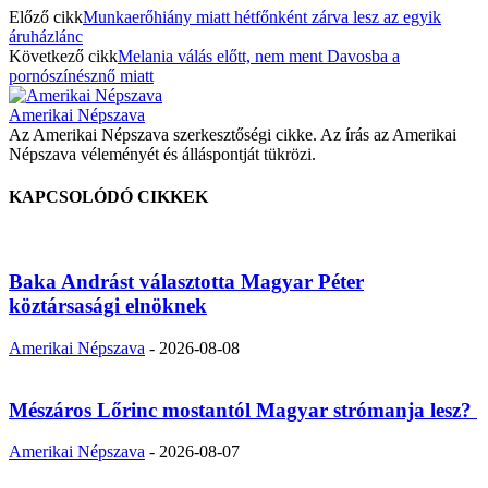
Előző cikk
Munkaerőhiány miatt hétfőnként zárva lesz az egyik
áruházlánc
Következő cikk
Melania válás előtt, nem ment Davosba a
pornószínésznő miatt
Amerikai Népszava
Az Amerikai Népszava szerkesztőségi cikke. Az írás az Amerikai
Népszava véleményét és álláspontját tükrözi.
KAPCSOLÓDÓ CIKKEK
Baka Andrást választotta Magyar Péter
köztársasági elnöknek
Amerikai Népszava
-
2026-08-08
Mészáros Lőrinc mostantól Magyar strómanja lesz?
Amerikai Népszava
-
2026-08-07