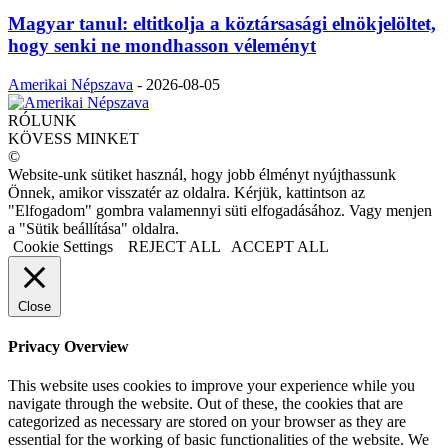
Magyar tanul: eltitkolja a köztársasági elnökjelöltet,
hogy senki ne mondhasson véleményt
Amerikai Népszava
-
2026-08-05
RÓLUNK
KÖVESS MINKET
©
Website-unk sütiket használ, hogy jobb élményt nyújthassunk
Önnek, amikor visszatér az oldalra. Kérjük, kattintson az
"Elfogadom" gombra valamennyi süti elfogadásához. Vagy menjen
a "Sütik beállítása" oldalra.
Cookie Settings
REJECT ALL
ACCEPT ALL
Close
Privacy Overview
This website uses cookies to improve your experience while you
navigate through the website. Out of these, the cookies that are
categorized as necessary are stored on your browser as they are
essential for the working of basic functionalities of the website. We