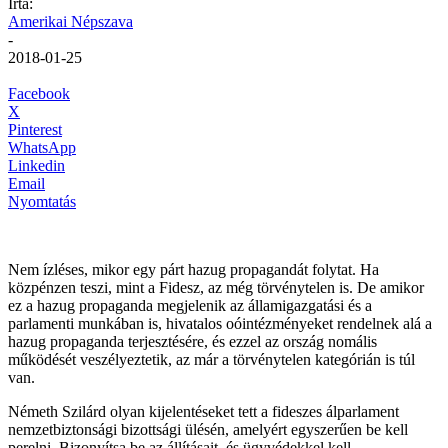
Írta:
Amerikai Népszava
-
2018-01-25
Facebook
X
Pinterest
WhatsApp
Linkedin
Email
Nyomtatás
Nem ízléses, mikor egy párt hazug propagandát folytat. Ha
közpénzen teszi, mint a Fidesz, az még törvénytelen is. De amikor
ez a hazug propaganda megjelenik az államigazgatási és a
parlamenti munkában is, hivatalos oóintézményeket rendelnek alá a
hazug propaganda terjesztésére, és ezzel az ország nomális
működését veszélyeztetik, az már a törvénytelen kategórián is túl
van.
Németh Szilárd olyan kijelentéseket tett a fideszes álparlament
nemzetbiztonsági bizottsági ülésén, amelyért egyszerűen be kell
perelni. Bizonyítsa be az állításait, és ügyvédekkel kell