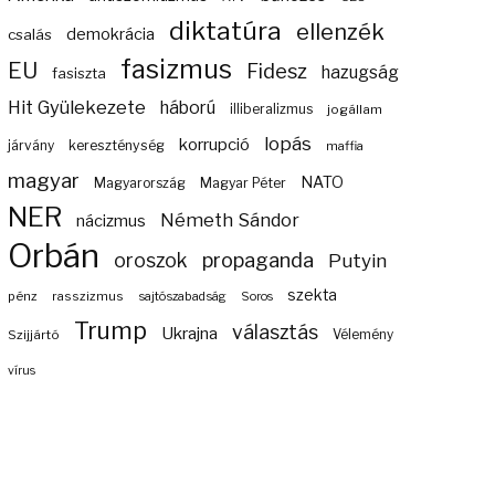
diktatúra
ellenzék
demokrácia
csalás
fasizmus
EU
Fidesz
hazugság
fasiszta
Hit Gyülekezete
háború
illiberalizmus
jogállam
lopás
korrupció
járvány
kereszténység
maffia
magyar
NATO
Magyarország
Magyar Péter
NER
Németh Sándor
nácizmus
Orbán
propaganda
oroszok
Putyin
szekta
pénz
rasszizmus
sajtószabadság
Soros
Trump
választás
Ukrajna
Szijjártó
Vélemény
vírus