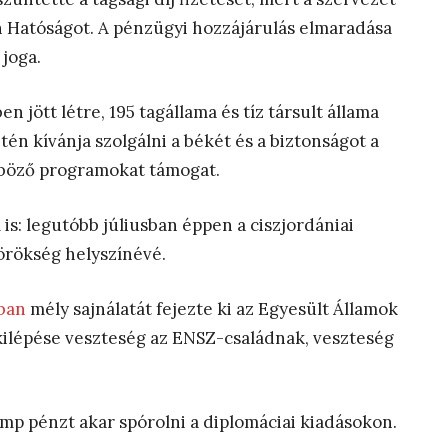
tin Hatóságot. A pénzügyi hozzájárulás elmaradása
joga.
jött létre, 195 tagállama és tíz társult állama
tén kívánja szolgálni a békét és a biztonságot a
nböző programokat támogat.
is: legutóbb júliusban éppen a ciszjordániai
görökség helyszínévé.
ban
mély sajnálatát fejezte ki az Egyesült Államok
kilépése veszteség az ENSZ-családnak, veszteség
mp pénzt akar spórolni a diplomáciai kiadásokon.