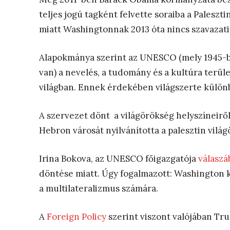
teljes jogú tagként felvette soraiba a Palesz
miatt Washingtonnak 2013 óta nincs szavazati 
Alapokmánya szerint az UNESCO (mely 1945-ben 
van) a nevelés, a tudomány és a kultúra terüle
világban. Ennek érdekében világszerte külö
A szervezet dönt a világörökség helyszíneiről 
Hebron városát nyilvánította a palesztin vilá
Irina Bokova, az UNESCO főigazgatója
válaszá
döntése miatt. Úgy fogalmazott: Washington 
a multilateralizmus számára.
A
Foreign Policy
szerint viszont valójában Tru