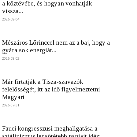
a köztévébe, és hogyan vonhatják
vissza...
2026-08-04
Mészáros Lőrinccel nem az a baj, hogy a
gyára sok energiát...
2026-08-03
Már firtatják a Tisza-szavazók
felelősségét, itt az idő figyelmeztetni
Magyart
2026-07-31
Fauci kongresszusi meghallgatása a
sztálinizmus legsötétebb napjait idézi