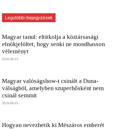
Legutóbbi bejegyzések
Magyar tanul: eltitkolja a köztársasági
elnökjelöltet, hogy senki ne mondhasson
véleményt
2026-08-05
Magyar valóságshow-t csinált a Duna-
válságból, amelyben szuperhősként nem
csinál semmit
2026-08-05
Hogyan nevezhetik ki Mészáros emberét