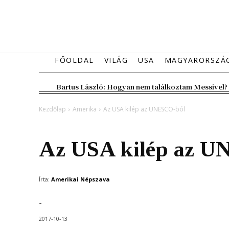
FŐOLDAL
VILÁG
USA
MAGYARORSZÁ
Bartus László: Hogyan nem találkoztam Messivel?
Kezdőlap
Amerika
Az USA kilép az UNESCO-ból
Amerika
Az USA kilép az U
Írta:
Amerikai Népszava
-
2017-10-13