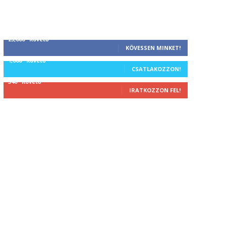
25,000
Követő
KÖVESSEN MINKET!
1,000
Követő
CSATLAKOZZON!
340
Követő
IRATKOZZON FEL!