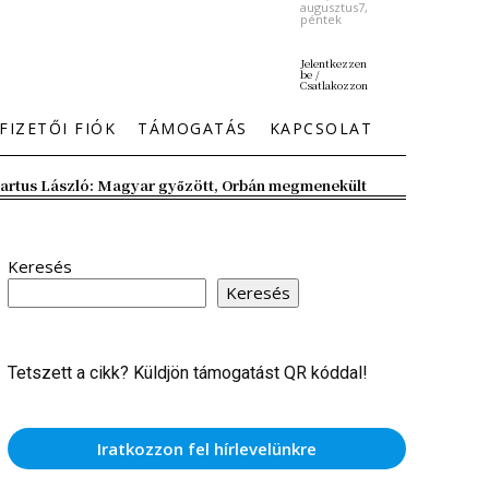
augusztus7,
péntek
Jelentkezzen
be /
Csatlakozzon
FIZETŐI FIÓK
TÁMOGATÁS
KAPCSOLAT
artus László: Magyar győzött, Orbán megmenekült
Keresés
Keresés
Tetszett a cikk? Küldjön támogatást QR kóddal!
Iratkozzon fel hírlevelünkre