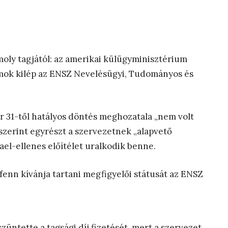
oly tagjától: az amerikai külügyminisztérium
amok kilép az ENSZ Nevelésügyi, Tudományos és
r 31-től hatályos döntés meghozatala „nem volt
szerint egyrészt a szervezetnek „alapvető
ael-ellenes előítélet uralkodik benne.
fenn kívánja tartani megfigyelői státusát az ENSZ
tette a tagsági díj fizetését, mert a szervezet