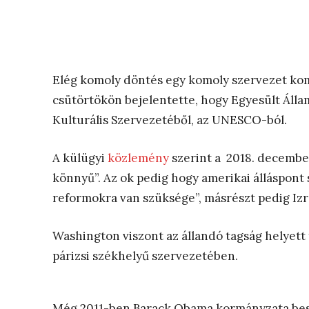
Elég komoly döntés egy komoly szervezet kom
csütörtökön bejelentette, hogy Egyesült Áll
Kulturális Szervezetéből, az UNESCO-ból.
A külügyi
közlemény
szerint a 2018. decembe
könnyű”. Az ok pedig hogy amerikai álláspont 
reformokra van szüksége”, másrészt pedig Izr
Washington viszont az állandó tagság helyett 
párizsi székhelyű szervezetében.
Még 2011-ben Barack Obama kormányzata beszün