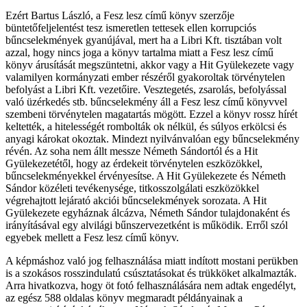
Ezért Bartus László, a Fesz lesz című könyv szerzője
büntetőfeljelentést tesz ismeretlen tettesek ellen korrupciós
bűncselekmények gyanújával, mert ha a Libri Kft. tisztában volt
azzal, hogy nincs joga a könyv tartalma miatt a Fesz lesz című
könyv árusítását megszüntetni, akkor vagy a Hit Gyülekezete vagy
valamilyen kormányzati ember részéről gyakoroltak törvénytelen
befolyást a Libri Kft. vezetőire. Vesztegetés, zsarolás, befolyással
való üzérkedés stb. bűncselekmény áll a Fesz lesz című könyvvel
szembeni törvénytelen magatartás mögött. Ezzel a könyv rossz hírét
keltették, a hitelességét rombolták ok nélkül, és súlyos erkölcsi és
anyagi károkat okoztak. Mindezt nyilvánvalóan egy bűncselekmény
révén. Az soha nem állt messze Németh Sándortól és a Hit
Gyülekezetétől, hogy az érdekeit törvénytelen eszközökkel,
bűncselekményekkel érvényesítse. A Hit Gyülekezete és Németh
Sándor közéleti tevékenysége, titkosszolgálati eszközökkel
végrehajtott lejárató akciói bűncselekmények sorozata. A Hit
Gyülekezete egyháznak álcázva, Németh Sándor tulajdonaként és
irányításával egy alvilági bűnszervezetként is működik. Erről szól
egyebek mellett a Fesz lesz című könyv.
A képmáshoz való jog felhasználása miatt indított mostani perükben
is a szokásos rosszindulatú csúsztatásokat és trükköket alkalmazták.
Arra hivatkozva, hogy öt fotó felhasználására nem adtak engedélyt,
az egész 588 oldalas könyv megmaradt példányainak a