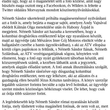
eladni úgy, hogy az ő magánéletét sérti a fotó közlése, amit nagy
büszkén maga osztott meg a Facebookon, és Wilders is feltette a
Twitter oldalára Morvaynak mondott köszönetnyilvánításokkal.
Németh Sándor sikertelenül próbálta magáneseménnyé nyilvánítani
azt a fotót is, amely bejárta a magyar sajtót, amelyen Andy Vajnával
ebédelt Kálmán Olga menekülése után és Habony Árpád is
megjelent. Németh Sándor azt hazudta a keresetében, hogy a
kolumbiai drogbárókra emlékeztető képe egy nyaraláson készült,
majd az ügyvédje (aki Mészáros Imre Gój Motoros elnököt védte a
hallgatásért cserébe a hamis ügynökvádban), s aki az ATV ellopása
körüli céges papírokon is feltűnik, s Németh Sándor fiának, Németh
Szilárdnak, az ATV vezérigazgatójának sógora, kénytelen volt
elismerni, hogy a fotó egy nyári gyülekezeti táborban készült, ami
közszereplésnek számít, a kezében láthatók azok a jegyzetek,
amelyek alapján előadást tartott. A fotó annak illusztrálására szolgált,
hogy Németh Sándor ránézésre egy dúsgazdag kolumbiai
drogbáróra emlékeztet, nem egy lelkészre, aki az alázatos és a
gazdagság ellen beszélő Jézus Krisztus tanítványa. A könyv szerzője
legalább százezer forintra becsülte a rajta levő holmikat, az ügyvédje
szerint minden közönséges hétköznapi viselet. De lehet, hogy csak
az órája több százezer forint.
A legérdekesebb kép Németh Sándor római nyaralásán készült
fotója, mely tűnhetett volna magánéleti fotónak, de nem volt az, mert