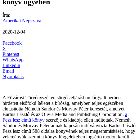
könyv ügyében
Írta:
Amerikai Népszava
-
2020-12-04
Facebook
X
Pinterest
WhatsApp
Linkedin
Email
Nyomtatás
A Fővárosi Törvényszéken sürgős eljárásban tárgyalt perben
hirdetett elsőfokú ítéletet a bíróság, amelyben teljes egészében
elutasította Németh Sándor és Morvay Péter keresetét, amelyet
Bartus László és az Olivia Media and Publishing Corporation,
a
Fesz lesz című könyv
szerzője és kiadója ellen indítottak. Németh
Sándor és Morvay Péter annak kapcsán indítványozta Bartus László
Fesz lesz című 588 oldalas könyvének teljes megsemmisítését, hogy
véleményük szerint a könyv függelékében jogsértő módon került