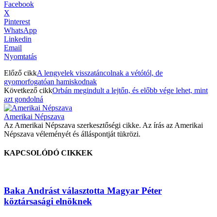
Facebook
X
Pinterest
WhatsApp
Linkedin
Email
Nyomtatás
Előző cikk
A lengyelek visszatáncolnak a vétótól, de
gyomorfogatóan hamiskodnak
Következő cikk
Orbán megindult a lejtőn, és előbb vége lehet, mint
azt gondolná
Amerikai Népszava
Az Amerikai Népszava szerkesztőségi cikke. Az írás az Amerikai
Népszava véleményét és álláspontját tükrözi.
KAPCSOLÓDÓ CIKKEK
Baka Andrást választotta Magyar Péter
köztársasági elnöknek