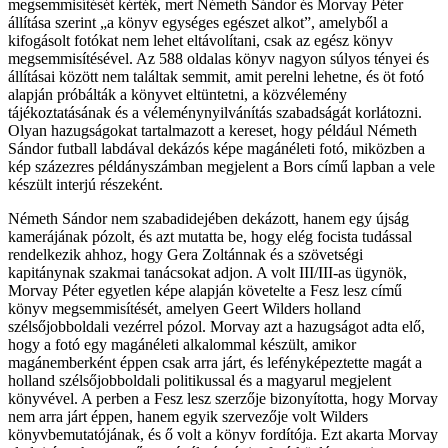
megsemmisítését kérték, mert Németh Sándor és Morvay Péter
állítása szerint „a könyv egységes egészet alkot”, amelyből a
kifogásolt fotókat nem lehet eltávolítani, csak az egész könyv
megsemmisítésével. Az 588 oldalas könyv nagyon súlyos tényei és
állításai között nem találtak semmit, amit perelni lehetne, és öt fotó
alapján próbálták a könyvet eltüntetni, a közvélemény
tájékoztatásának és a véleménynyilvánítás szabadságát korlátozni.
Olyan hazugságokat tartalmazott a kereset, hogy például Németh
Sándor futball labdával dekázós képe magánéleti fotó, miközben a
kép százezres példányszámban megjelent a Bors című lapban a vele
készült interjú részeként.
Németh Sándor nem szabadidejében dekázott, hanem egy újság
kamerájának pózolt, és azt mutatta be, hogy elég focista tudással
rendelkezik ahhoz, hogy Gera Zoltánnak és a szövetségi
kapitánynak szakmai tanácsokat adjon. A volt III/III-as ügynök,
Morvay Péter egyetlen képe alapján követelte a Fesz lesz című
könyv megsemmisítését, amelyen Geert Wilders holland
szélsőjobboldali vezérrel pózol. Morvay azt a hazugságot adta elő,
hogy a fotó egy magánéleti alkalommal készült, amikor
magánemberként éppen csak arra járt, és lefényképeztette magát a
holland szélsőjobboldali politikussal és a magyarul megjelent
könyvével. A perben a Fesz lesz szerzője bizonyította, hogy Morvay
nem arra járt éppen, hanem egyik szervezője volt Wilders
könyvbemutatójának, és ő volt a könyv fordítója. Ezt akarta Morvay