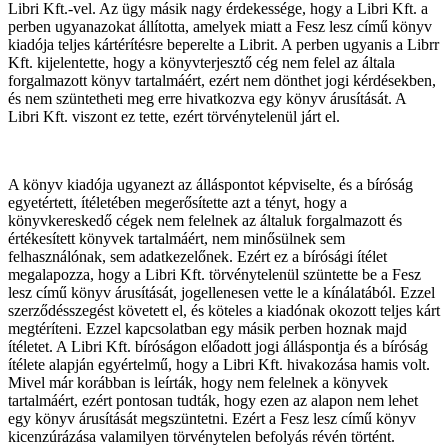
Libri Kft.-vel. Az ügy másik nagy érdekessége, hogy a Libri Kft. a
perben ugyanazokat állította, amelyek miatt a Fesz lesz című könyv
kiadója teljes kártérítésre beperelte a Librit. A perben ugyanis a Librr
Kft. kijelentette, hogy a könyvterjesztő cég nem felel az általa
forgalmazott könyv tartalmáért, ezért nem dönthet jogi kérdésekben,
és nem szüntetheti meg erre hivatkozva egy könyv árusítását. A
Libri Kft. viszont ez tette, ezért törvénytelenül járt el.
A könyv kiadója ugyanezt az álláspontot képviselte, és a bíróság
egyetértett, ítéletében megerősítette azt a tényt, hogy a
könyvkereskedő cégek nem felelnek az általuk forgalmazott és
értékesített könyvek tartalmáért, nem minősülnek sem
felhasználónak, sem adatkezelőnek. Ezért ez a bírósági ítélet
megalapozza, hogy a Libri Kft. törvénytelenül szüntette be a Fesz
lesz című könyv árusítását, jogellenesen vette le a kínálatából. Ezzel
szerződésszegést követett el, és köteles a kiadónak okozott teljes kárt
megtéríteni. Ezzel kapcsolatban egy másik perben hoznak majd
ítéletet. A Libri Kft. bíróságon előadott jogi álláspontja és a bíróság
ítélete alapján egyértelmű, hogy a Libri Kft. hivakozása hamis volt.
Mivel már korábban is leírták, hogy nem felelnek a könyvek
tartalmáért, ezért pontosan tudták, hogy ezen az alapon nem lehet
egy könyv árusítását megszüntetni. Ezért a Fesz lesz című könyv
kicenzúrázása valamilyen törvénytelen befolyás révén történt.