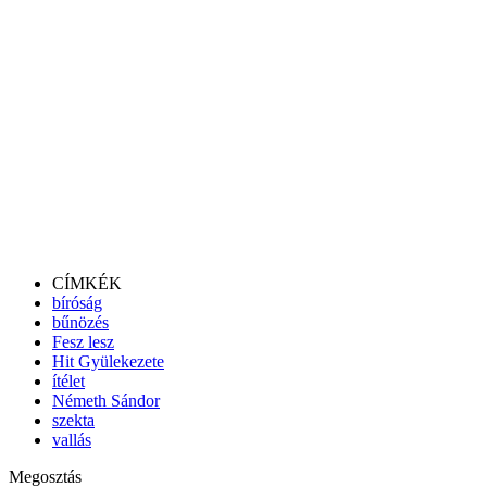
CÍMKÉK
bíróság
bűnözés
Fesz lesz
Hit Gyülekezete
ítélet
Németh Sándor
szekta
vallás
Megosztás