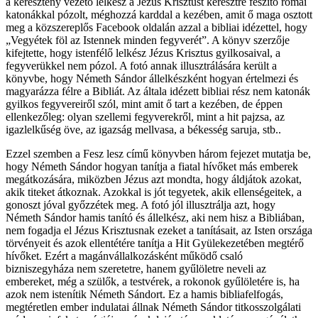
a keresztény vezető lelkész a Jézus Krisztust keresztre feszítő római
katonákkal pózolt, méghozzá karddal a kezében, amit ő maga osztott
meg a közszereplős Facebook oldalán azzal a bibliai idézettel, hogy
„Vegyétek föl az Istennek minden fegyverét”. A könyv szerzője
kifejtette, hogy istenfélő lelkész Jézus Krisztus gyilkosaival, a
fegyverükkel nem pózol. A fotó annak illusztrálására került a
könyvbe, hogy Németh Sándor állelkészként hogyan értelmezi és
magyarázza félre a Bibliát. Az általa idézett bibliai rész nem katonák
gyilkos fegyvereiről szól, mint amit ő tart a kezében, de éppen
ellenkezőleg: olyan szellemi fegyverekről, mint a hit pajzsa, az
igazlelkűség öve, az igazság mellvasa, a békesség saruja, stb..
Ezzel szemben a Fesz lesz című könyvben három fejezet mutatja be,
hogy Németh Sándor hogyan tanítja a fiatal hívőket más emberek
megátkozására, miközben Jézus azt mondta, hogy áldjátok azokat,
akik titeket átkoznak. Azokkal is jót tegyetek, akik ellenségeitek, a
gonoszt jóval győzzétek meg. A fotó jól illusztrálja azt, hogy
Németh Sándor hamis tanító és állelkész, aki nem hisz a Bibliában,
nem fogadja el Jézus Krisztusnak ezeket a tanításait, az Isten országa
törvényeit és azok ellentétére tanítja a Hit Gyülekezetében megtérő
hívőket. Ezért a magánvállalkozásként működő csaló
bizniszegyháza nem szeretetre, hanem gyűlöletre neveli az
embereket, még a szülők, a testvérek, a rokonok gyűlöletére is, ha
azok nem istenítik Németh Sándort. Ez a hamis bibliafelfogás,
megtéretlen ember indulatai állnak Németh Sándor titkosszolgálati