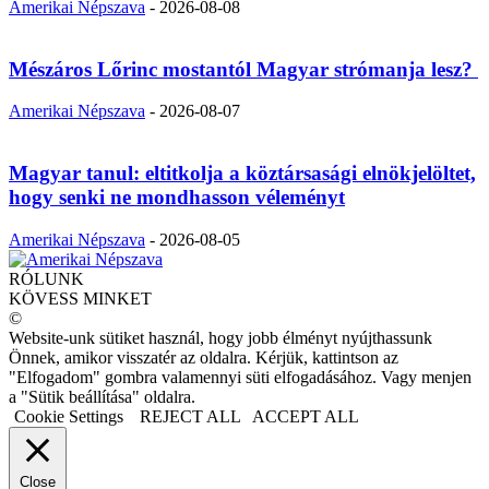
Amerikai Népszava
-
2026-08-08
Mészáros Lőrinc mostantól Magyar strómanja lesz?
Amerikai Népszava
-
2026-08-07
Magyar tanul: eltitkolja a köztársasági elnökjelöltet,
hogy senki ne mondhasson véleményt
Amerikai Népszava
-
2026-08-05
RÓLUNK
KÖVESS MINKET
©
Website-unk sütiket használ, hogy jobb élményt nyújthassunk
Önnek, amikor visszatér az oldalra. Kérjük, kattintson az
"Elfogadom" gombra valamennyi süti elfogadásához. Vagy menjen
a "Sütik beállítása" oldalra.
Cookie Settings
REJECT ALL
ACCEPT ALL
Close