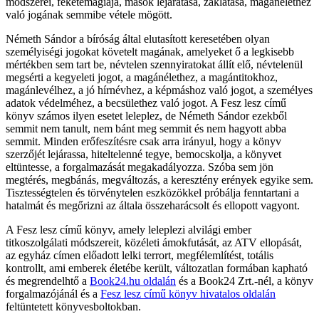
módszerei, feketemágiája, mások lejáratása, zaklatása, magánélethez
való jogának semmibe vétele mögött.
Németh Sándor a bíróság által elutasított keresetében olyan
személyiségi jogokat követelt magának, amelyeket ő a legkisebb
mértékben sem tart be, névtelen szennyiratokat állít elő, névtelenül
megsérti a kegyeleti jogot, a magánélethez, a magántitokhoz,
magánlevélhez, a jó hírnévhez, a képmáshoz való jogot, a személyes
adatok védelméhez, a becsülethez való jogot. A Fesz lesz című
könyv számos ilyen esetet leleplez, de Németh Sándor ezekből
semmit nem tanult, nem bánt meg semmit és nem hagyott abba
semmit. Minden erőfeszítésre csak arra irányul, hogy a könyv
szerzőjét lejárassa, hiteltelenné tegye, bemocskolja, a könyvet
eltüntesse, a forgalmazását megakadályozza. Szóba sem jön
megtérés, megbánás, megváltozás, a keresztény erények egyike sem.
Tisztességtelen és törvénytelen eszközökkel próbálja fenntartani a
hatalmát és megőrizni az általa összeharácsolt és ellopott vagyont.
A Fesz lesz című könyv, amely leleplezi alvilági ember
titkoszolgálati módszereit, közéleti ámokfutását, az ATV ellopását,
az egyház címen előadott lelki terrort, megfélemlítést, totális
kontrollt, ami emberek életébe került, változatlan formában kapható
és megrendelhtő a
Book24.hu oldalán
és a Book24 Zrt.-nél, a könyv
forgalmazójánál és a
Fesz lesz című könyv hivatalos oldalán
feltüntetett könyvesboltokban.