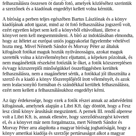
felhasználásra összesen öt darab fotó, amelyek közléséhez szerintük
a szerzőnek és a kiadónak engedélyt kellett volna kérniük.
A bíróság a perben teljes egészében Bartus Lászlónak és a könyv
kiadójának adott igazat, mind az öt fotó felhasználása jogszerű volt,
ezért egyetlen képet sem kell a könyvből eltávolítani, illetve a
könyvet nem kell megsemmisíteni. A bíró az indoklásában elmondta,
hogy az ítéletet az európai uniós joggyakorlat figyelembe vételével
hozta meg. Mivel Németh Sándor és Morvay Péter az általuk
kifogásolt fotókat maguk hozták nyilvánosságra, azokat maguk
szerették volna a közvéleményhez eljuttatni, a képeken pózolnak, és
nem magánéletük részeként fotózták le őket, a fotók közszereplésen
és/vagy közszereplői minőségükkel összefüggésben kerültek
felhasználásra, nem a magánéletet sértik, a fotókkal jól illusztrálta a
szerző és a kiadó a könyv főszereplőjéről írott véleményét, és azok
nem lealacsonyító formában és szándékkal kerültek felhasználásra,
ezért nem kellett a felhasználásukhoz engedélyt kérni.
Az ügy érdekessége, hogy ezek a fotók részei annak az adatvédelmi
kifogásnak, amelynek alapján a Libri Kft. úgy döntött, hogy a Fesz
lesz című könyv árusítását megszünteti. A pernek III. rendű alperese
volt a Libri Kft. is, annak ellenére, hogy szerződésszegést követett
el, és a könyvet már nem forgalmazza, mert Németh Sándor és
Morvay Péter arra alapította a magyar bíróság joghatóságát, hogy a
könyv amerikai kiadója és szerzője pertársaságot alkot a magyar