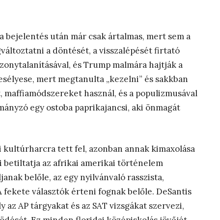
 bejelentés után már csak ártalmas, mert sem a
ltoztatni a döntését, a visszalépését firtató
bizonytalanításával, és Trump malmára hajtják a
esélyese, mert megtanulta „kezelni” és sakkban
t, maffiamódszereket használ, és a populizmusával
mányzó egy ostoba paprikajancsi, aki önmagát
i kultúrharcra tett fel, azonban annak kimaxolása
 betiltatja az afrikai amerikai történelem
janak belőle, az egy nyilvánvaló rasszista,
 fekete választók érteni fognak belőle. DeSantis
y az AP tárgyakat és az SAT vizsgákat szervezi,