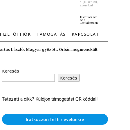
augusztus8,
szombat
Jelentkezzen
be /
Csatlakozzon
FIZETŐI FIÓK
TÁMOGATÁS
KAPCSOLAT
artus László: Magyar győzött, Orbán megmenekült
Keresés
Keresés
Tetszett a cikk? Küldjön támogatást QR kóddal!
Iratkozzon fel hírlevelünkre