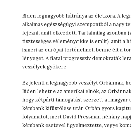
Biden legnagyobb hátránya az életkora. A le
alkalmas egészségügyi szempontból a nagy terh
fejezni, amit elkezdett. Tartalmilag azonban
tisztességes véleménycikke is említ), amit a 
ismeri az európai történelmet, benne élt a tör
lényeget. A fiatal progresszív demokraták le
veszélyek gyökere.
Ez jelenti a legnagyobb veszélyt Orbánnak, ho
Biden lehetne az amerikai elnök, az Orbánna
hogy kétpárti támogatást szerzett a „magyar
kémbank kifüstölése után Orbán gyors kapitulá
folyamatot, mert David Pressman néhány napj
kémbank esetével figyelmeztette, vegye kom