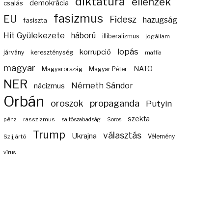
diktatúra
ellenzék
demokrácia
csalás
fasizmus
EU
Fidesz
hazugság
fasiszta
Hit Gyülekezete
háború
illiberalizmus
jogállam
lopás
korrupció
járvány
kereszténység
maffia
magyar
NATO
Magyarország
Magyar Péter
NER
Németh Sándor
nácizmus
Orbán
propaganda
oroszok
Putyin
szekta
pénz
rasszizmus
sajtószabadság
Soros
Trump
választás
Ukrajna
Szijjártó
Vélemény
vírus