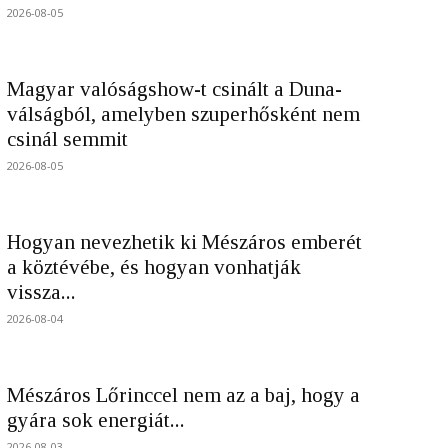
2026-08-05
Magyar valóságshow-t csinált a Duna-
válságból, amelyben szuperhősként nem
csinál semmit
2026-08-05
Hogyan nevezhetik ki Mészáros emberét
a köztévébe, és hogyan vonhatják
vissza...
2026-08-04
Mészáros Lőrinccel nem az a baj, hogy a
gyára sok energiát...
2026-08-03