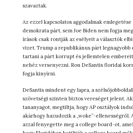
szavaztak.
Az ezzel kapcsolatos aggodalmak emlegetése a
demokrata párt, sem Joe Biden nem fogja megvá
írások csak rontják az esélyeit a választók el
vizet. Trump a republikánus párt legnagyobb 
tartani a párt korrupt és jellemtelen emberei
nehéz versenyezni. Ron DeSantis floridai kor
fogja kinyírni.
DeSantis mindent egy lapra, a szélsőjobboldal
szövetségi szinten biztos vereséget jelent. Aki
tananyagot, megtiltja, hogy AP osztályok indul
akárhogy hazudozik a „woke”-ellenességről. A
azzal fenyegette meg a college board-ot, amel