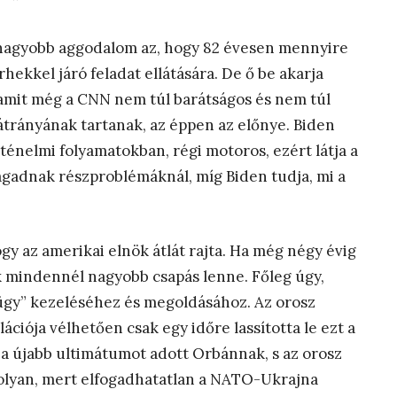
gnagyobb aggodalom az, hogy 82 évesen mennyire
ekkel járó feladat ellátására. De ő be akarja
 (amit még a CNN nem túl barátságos és nem túl
hátrányának tartanak, az éppen az előnye. Biden
ténelmi folyamatokban, régi motoros, ezért látja a
ragadnak részproblémáknál, míg Biden tudja, mi a
gy az amerikai elnök átlát rajta. Ha még négy évig
k mindennél nagyobb csapás lenne. Főleg úgy,
 ügy” kezeléséhez és megoldásához. Az orosz
ciója vélhetően csak egy időre lassította le ezt a
a újabb ultimátumot adott Orbánnak, s az orosz
olyan, mert elfogadhatatlan a NATO-Ukrajna