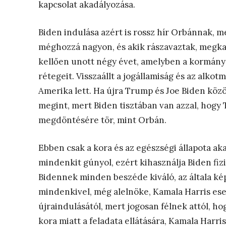
kapcsolat akadályozása.
Biden indulása azért is rossz hír Orbánnak, 
méghozzá nagyon, és akik rászavaztak, megka
kellően unott négy évet, amelyben a kormány
rétegeit. Visszaállt a jogállamiság és az alko
Amerika lett. Ha újra Trump és Joe Biden közöt
megint, mert Biden tisztában van azzal, hogy 
megdöntésére tör, mint Orbán.
Ebben csak a kora és az egészségi állapota ak
mindenkit gúnyol, ezért kihasználja Biden fizi
Bidennek minden beszéde kiváló, az általa kép
mindenkivel, még alelnöke, Kamala Harris ese
újraindulásától, mert jogosan félnek attól, h
kora miatt a feladata ellátására, Kamala Harri