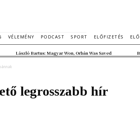
G
VÉLEMÉNY
PODCAST
SPORT
ELŐFIZETÉS
ELŐ
László Bartus: Magyar Won, Orbán Was Saved
B
rbánnak
ető legrosszabb hír