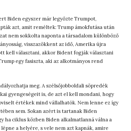
mert Biden egyszer már legyőzte Trumpot,
pták azt, amit reméltek: Trump ámokfutása után
zat nem sokkolta naponta a társadalom különböző
tmányosság, visszazökkent az idő, Amerika újra
t kell választani, akkor Bident fogják választani
Trump egy fasiszta, aki az alkotmányos rend
adályozhatja meg. A szélsőjobboldali söpredék
kai gyengeségeit is, de azt el kell mondani, hogy
viselt értékek mind vállalhatók. Nem lenne ez így
tében sem. Sokan azért is tartanak Biden
ogy ha ciklus közben Biden alkalmatlanná válna a
s lépne a helyére, s vele nem azt kapnák, amire