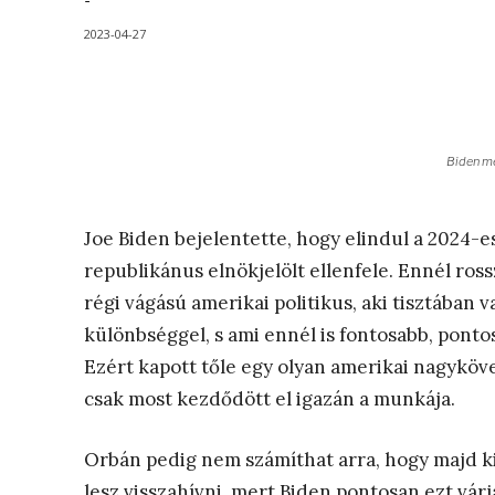
-
2023-04-27
Biden mé
Joe Biden bejelentette, hogy elindul a 2024-e
republikánus elnökjelölt ellenfele. Ennél ros
régi vágású amerikai politikus, aki tisztában 
különbséggel, s ami ennél is fontosabb, pontos
Ezért kapott tőle egy olyan amerikai nagyköv
csak most kezdődött el igazán a munkája.
Orbán pedig nem számíthat arra, hogy majd k
lesz visszahívni, mert Biden pontosan ezt várj