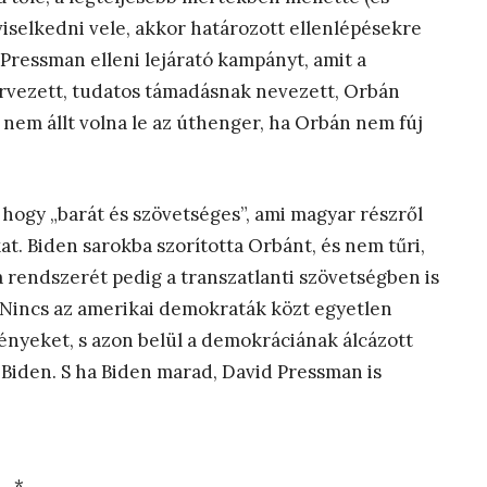
iselkedni vele, akkor határozott ellenlépésekre
 Pressman elleni lejárató kampányt, amit a
ervezett, tudatos támadásnak nevezett, Orbán
 nem állt volna le az úthenger, ha Orbán nem fúj
 hogy „barát és szövetséges”, ami magyar részről
at. Biden sarokba szorította Orbánt, és nem tűri,
a rendszerét pedig a transzatlanti szövetségben is
 Nincs az amerikai demokraták közt egyetlen
eményeket, s azon belül a demokráciának álcázott
 Biden. S ha Biden marad, David Pressman is
*