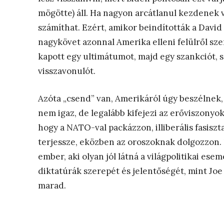
mögötte) áll. Ha nagyon arcátlanul kezdenek v
számíthat. Ezért, amikor beindították a David
nagykövet azonnal Amerika elleni felülről sz
kapott egy ultimátumot, majd egy szankciót, s
visszavonulót.
Azóta „csend” van, Amerikáról úgy beszélnek,
nem igaz, de legalább kifejezi az erőviszonyok
hogy a NATO-val packázzon, illiberális fasiszt
terjessze, eközben az oroszoknak dolgozzon.
ember, aki olyan jól látná a világpolitikai es
diktatúrák szerepét és jelentőségét, mint Joe
marad.