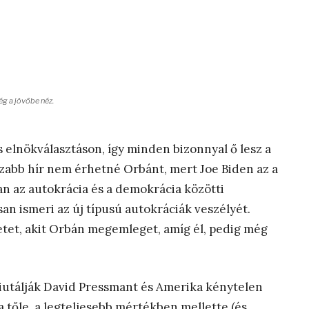
g a jövőbe néz.
s elnökválasztáson, így minden bizonnyal ő lesz a
szabb hír nem érhetné Orbánt, mert Joe Biden az a
van az autokrácia és a demokrácia közötti
an ismeri az új típusú autokráciák veszélyét.
etet, akit Orbán megemleget, amíg él, pedig még
iutálják David Pressmant és Amerika kénytelen
a tőle, a legteljesebb mértékben mellette (és