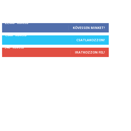
25,000
Követő
KÖVESSEN MINKET!
1,000
Követő
CSATLAKOZZON!
340
Követő
IRATKOZZON FEL!