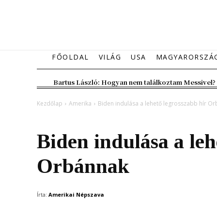
FŐOLDAL
VILÁG
USA
MAGYARORSZÁ
Bartus László: Hogyan nem találkoztam Messivel?
Kezdőlap
Amerika
Biden indulása a lehető legrosszabb hír O
Amerika
Kiemelt fő hír
Magyarország
Biden indulása a leh
Orbánnak
Írta:
Amerikai Népszava