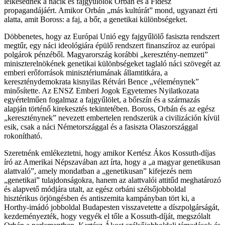
lelkesednek a nácik és fajgyűlölők Orbán és a Fidesz
propagandájáért. Amikor Orbán „más kultúrát” mond, ugyanazt érti
alatta, amit Boross: a faj, a bőr, a genetikai különbségeket.
Döbbenetes, hogy az Európai Unió egy fajgyűlölő fasiszta rendszert
megtűr, egy náci ideológiára épülő rendszert finanszíroz az európai
polgárok pénzéből. Magyarország korábbi „keresztény-nemzeti”
miniszterelnökének genetikai különbségeket taglaló náci szövegét az
emberi erőforrások minisztériumának államtitkára, a
kereszténydemokrata kisnyilas Rétvári Bence „véleménynek”
minősítette. Az ENSZ Emberi Jogok Egyetemes Nyilatkozata
egyértelműen fogalmaz a fajgyűlölet, a bőrszín és a származás
alapján történő kirekesztés tekintetében. Boross, Orbán és az egész
„kereszténynek” nevezett embertelen rendszerük a civilizáción kívül
esik, csak a náci Németországgal és a fasiszta Olaszországgal
rokonítható.
Szeretnénk emlékeztetni, hogy amikor Kertész Ákos Kossuth-díjas
író az Amerikai Népszavában azt írta, hogy a „a magyar genetikusan
alattvaló”, amely mondatban a „genetikusan” kifejezés nem
„genetikai” tulajdonságokra, hanem az alattvalói attitűd meghatározó
és alapvető módjára utalt, az egész orbáni szélsőjobboldal
hisztérikus örjöngésben és antiszemita kampányban tört ki, a
Horthy-imádó jobboldal Budapesten visszavetette a díszpolgárságát,
kezdeményezték, hogy vegyék el tőle a Kossuth-díját, megszólalt