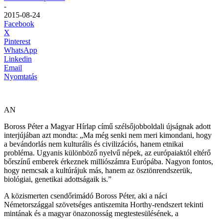
-
2015-08-24
Facebook
X
Pinterest
WhatsApp
Linkedin
Email
Nyomtatás
AN
Boross Péter a Magyar Hírlap című szélsőjobboldali újságnak adott
interjújában azt mondta: „Ma még senki nem meri kimondani, hogy
a bevándorlás nem kulturális és civilizációs, hanem etnikai
probléma. Ugyanis különböző nyelvű népek, az európaiaktól eltérő
bőrszínű emberek érkeznek milliószámra Európába. Nagyon fontos,
hogy nemcsak a kultúrájuk más, hanem az ösztönrendszerük,
biológiai, genetikai adottságaik is.”
A közismerten csendőrimádó Boross Péter, aki a náci
Németországgal szövetséges antiszemita Horthy-rendszert tekinti
mintának és a magyar önazonosság megtestesülésének, a