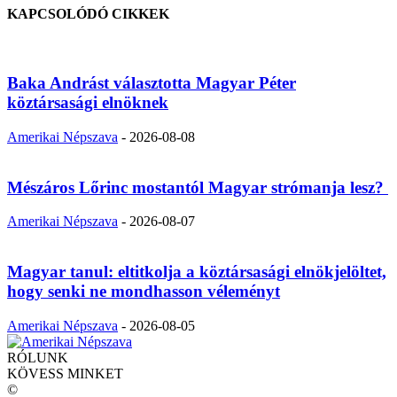
KAPCSOLÓDÓ CIKKEK
Baka Andrást választotta Magyar Péter
köztársasági elnöknek
Amerikai Népszava
-
2026-08-08
Mészáros Lőrinc mostantól Magyar strómanja lesz?
Amerikai Népszava
-
2026-08-07
Magyar tanul: eltitkolja a köztársasági elnökjelöltet,
hogy senki ne mondhasson véleményt
Amerikai Népszava
-
2026-08-05
RÓLUNK
KÖVESS MINKET
©