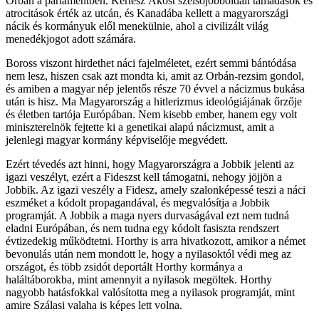
Orbán a parlamentben. Kertész Ákost szélsőjobboldali támadások és
atrocitások érték az utcán, és Kanadába kellett a magyarországi
nácik és kormányuk elől menekülnie, ahol a civilizált világ
menedékjogot adott számára.
Boross viszont hirdethet náci fajelméletet, ezért semmi bántódása
nem lesz, hiszen csak azt mondta ki, amit az Orbán-rezsim gondol,
és amiben a magyar nép jelentős része 70 évvel a nácizmus bukása
után is hisz. Ma Magyarország a hitlerizmus ideológiájának őrzője
és életben tartója Európában. Nem kisebb ember, hanem egy volt
miniszterelnök fejtette ki a genetikai alapú nácizmust, amit a
jelenlegi magyar kormány képviselője megvédett.
Ezért tévedés azt hinni, hogy Magyarországra a Jobbik jelenti az
igazi veszélyt, ezért a Fideszst kell támogatni, nehogy jöjjön a
Jobbik. Az igazi veszély a Fidesz, amely szalonképessé teszi a náci
eszméket a kódolt propagandával, és megvalósítja a Jobbik
programját. A Jobbik a maga nyers durvaságával ezt nem tudná
eladni Európában, és nem tudna egy kódolt fasiszta rendszert
évtizedekig működtetni. Horthy is arra hivatkozott, amikor a német
bevonulás után nem mondott le, hogy a nyilasoktól védi meg az
országot, és több zsidót deportált Horthy kormánya a
haláltáborokba, mint amennyit a nyilasok megöltek. Horthy
nagyobb hatásfokkal valósította meg a nyilasok programját, mint
amire Szálasi valaha is képes lett volna.