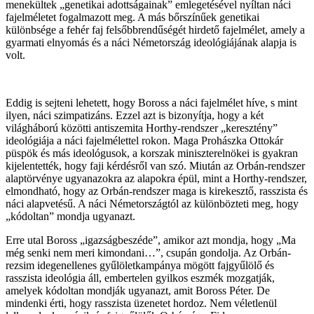
menekültek „genetikai adottságainak” emlegetésével nyíltan náci
fajelméletet fogalmazott meg. A más bőrszínűek genetikai
különbsége a fehér faj felsőbbrendűségét hirdető fajelmélet, amely a
gyarmati elnyomás és a náci Németország ideológiájának alapja is
volt.
Eddig is sejteni lehetett, hogy Boross a náci fajelmélet híve, s mint
ilyen, náci szimpatizáns. Ezzel azt is bizonyítja, hogy a két
világháború közötti antiszemita Horthy-rendszer „keresztény”
ideológiája a náci fajelmélettel rokon. Maga Prohászka Ottokár
püspök és más ideológusok, a korszak miniszterelnökei is gyakran
kijelentették, hogy faji kérdésről van szó. Miután az Orbán-rendszer
alaptörvénye ugyanazokra az alapokra épül, mint a Horthy-rendszer,
elmondható, hogy az Orbán-rendszer maga is kirekesztő, rasszista és
náci alapvetésű. A náci Németországtól az különbözteti meg, hogy
„kódoltan” mondja ugyanazt.
Erre utal Boross „igazságbeszéde”, amikor azt mondja, hogy „Ma
még senki nem meri kimondani…”, csupán gondolja. Az Orbán-
rezsim idegenellenes gyűlöletkampánya mögött fajgyűlölő és
rasszista ideológia áll, embertelen gyilkos eszmék mozgatják,
amelyek kódoltan mondják ugyanazt, amit Boross Péter. De
mindenki érti, hogy rasszista üzenetet hordoz. Nem véletlenül