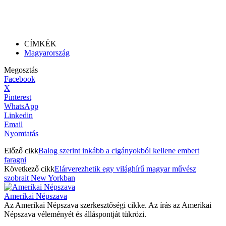
CÍMKÉK
Magyarország
Megosztás
Facebook
X
Pinterest
WhatsApp
Linkedin
Email
Nyomtatás
Előző cikk
Balog szerint inkább a cigányokból kellene embert
faragni
Következő cikk
Elárverezhetik egy világhírű magyar művész
szobrait New Yorkban
Amerikai Népszava
Az Amerikai Népszava szerkesztőségi cikke. Az írás az Amerikai
Népszava véleményét és álláspontját tükrözi.