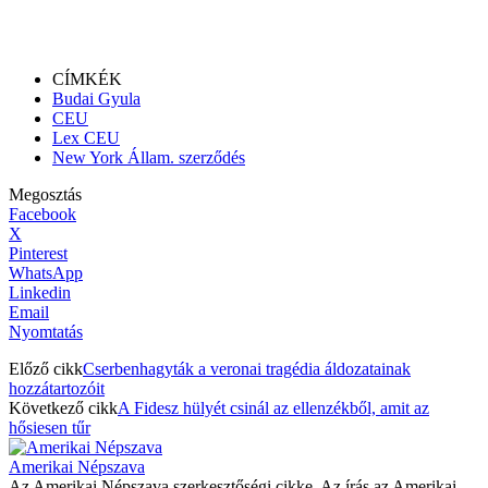
CÍMKÉK
Budai Gyula
CEU
Lex CEU
New York Állam. szerződés
Megosztás
Facebook
X
Pinterest
WhatsApp
Linkedin
Email
Nyomtatás
Előző cikk
Cserbenhagyták a veronai tragédia áldozatainak
hozzátartozóit
Következő cikk
A Fidesz hülyét csinál az ellenzékből, amit az
hősiesen tűr
Amerikai Népszava
Az Amerikai Népszava szerkesztőségi cikke. Az írás az Amerikai