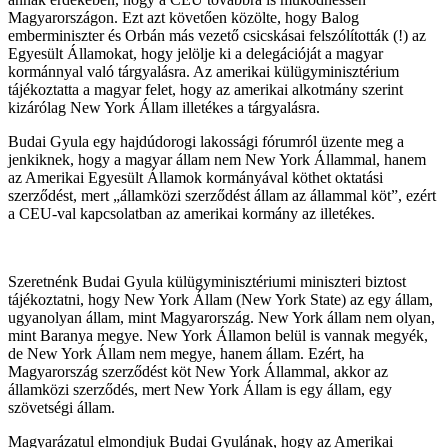
Magyarországon. Ezt azt követően közölte, hogy Balog
emberminiszter és Orbán más vezető csicskásai felszólították (!) az
Egyesült Államokat, hogy jelölje ki a delegációját a magyar
kormánnyal való tárgyalásra. Az amerikai külügyminisztérium
tájékoztatta a magyar felet, hogy az amerikai alkotmány szerint
kizárólag New York Állam illetékes a tárgyalásra.
Budai Gyula egy hajdúdorogi lakossági fórumról üzente meg a
jenkiknek, hogy a magyar állam nem New York Állammal, hanem
az Amerikai Egyesült Államok kormányával köthet oktatási
szerződést, mert „államközi szerződést állam az állammal köt”, ezért
a CEU-val kapcsolatban az amerikai kormány az illetékes.
Szeretnénk Budai Gyula külügyminisztériumi miniszteri biztost
tájékoztatni, hogy New York Állam (New York State) az egy állam,
ugyanolyan állam, mint Magyarország. New York állam nem olyan,
mint Baranya megye. New York Államon belül is vannak megyék,
de New York Állam nem megye, hanem állam. Ezért, ha
Magyarország szerződést köt New York Állammal, akkor az
államközi szerződés, mert New York Állam is egy állam, egy
szövetségi állam.
Magyarázatul elmondjuk Budai Gyulának, hogy az Amerikai