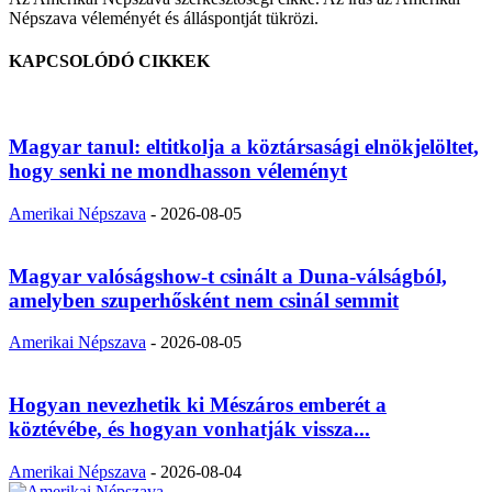
Népszava véleményét és álláspontját tükrözi.
KAPCSOLÓDÓ CIKKEK
Magyar tanul: eltitkolja a köztársasági elnökjelöltet,
hogy senki ne mondhasson véleményt
Amerikai Népszava
-
2026-08-05
Magyar valóságshow-t csinált a Duna-válságból,
amelyben szuperhősként nem csinál semmit
Amerikai Népszava
-
2026-08-05
Hogyan nevezhetik ki Mészáros emberét a
köztévébe, és hogyan vonhatják vissza...
Amerikai Népszava
-
2026-08-04