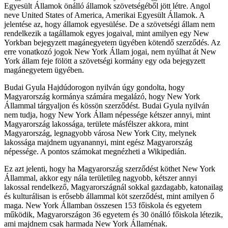
Egyesült Államok önálló államok szövetségéből jött létre. Angol
neve United States of America, Amerikai Egyesült Államok. A
jelentése az, hogy államok egyesülése. De a szövetségi állam nem
rendelkezik a tagállamok egyes jogaival, mint amilyen egy New
Yorkban bejegyzett magánegyetem ügyében kötendő szerződés. Az
erre vonatkozó jogok New York Állam jogai, nem nyúlhat át New
York állam feje fölött a szövetségi kormány egy oda bejegyzett
magánegyetem ügyében.
Budai Gyula Hajdúdorogon nyilván úgy gondolta, hogy
Magyarország kormánya számára megalázó, hogy New York
Állammal tárgyaljon és kössön szerződést. Budai Gyula nyilván
nem tudja, hogy New York Állam népessége kétszer annyi, mint
Magyarország lakossága, területe másfélszer akkora, mint
Magyarország, legnagyobb városa New York City, melynek
lakossága majdnem ugyanannyi, mint egész Magyarország
népessége. A pontos számokat megnézheti a Wikipedián.
Ez azt jelenti, hogy ha Magyarország szerződést köthet New York
Állammal, akkor egy nála területileg nagyobb, kétszer annyi
lakossal rendelkező, Magyarországnál sokkal gazdagabb, katonailag
és kulturálisan is erősebb állammal köt szerződést, mint amilyen ő
maga. New York Államban összesen 153 főiskola és egyetem
működik, Magyarországon 36 egyetem és 30 önálló főiskola létezik,
ami majdnem csak harmada New York Államénak.