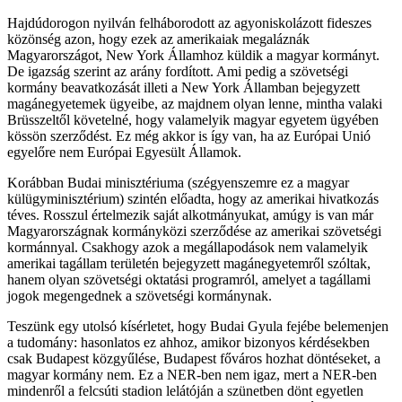
Hajdúdorogon nyilván felháborodott az agyoniskolázott fideszes
közönség azon, hogy ezek az amerikaiak megaláznák
Magyarországot, New York Államhoz küldik a magyar kormányt.
De igazság szerint az arány fordított. Ami pedig a szövetségi
kormány beavatkozását illeti a New York Államban bejegyzett
magánegyetemek ügyeibe, az majdnem olyan lenne, mintha valaki
Brüsszeltől követelné, hogy valamelyik magyar egyetem ügyében
kössön szerződést. Ez még akkor is így van, ha az Európai Unió
egyelőre nem Európai Egyesült Államok.
Korábban Budai minisztériuma (szégyenszemre ez a magyar
külügyminisztérium) szintén előadta, hogy az amerikai hivatkozás
téves. Rosszul értelmezik saját alkotmányukat, amúgy is van már
Magyarországnak kormányközi szerződése az amerikai szövetségi
kormánnyal. Csakhogy azok a megállapodások nem valamelyik
amerikai tagállam területén bejegyzett magánegyetemről szóltak,
hanem olyan szövetségi oktatási programról, amelyet a tagállami
jogok megengednek a szövetségi kormánynak.
Teszünk egy utolsó kísérletet, hogy Budai Gyula fejébe belemenjen
a tudomány: hasonlatos ez ahhoz, amikor bizonyos kérdésekben
csak Budapest közgyűlése, Budapest főváros hozhat döntéseket, a
magyar kormány nem. Ez a NER-ben nem igaz, mert a NER-ben
mindenről a felcsúti stadion lelátóján a szünetben dönt egyetlen