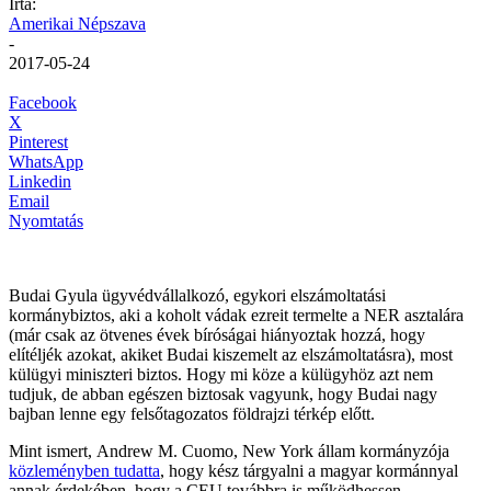
Írta:
Amerikai Népszava
-
2017-05-24
Facebook
X
Pinterest
WhatsApp
Linkedin
Email
Nyomtatás
Budai Gyula ügyvédvállalkozó, egykori elszámoltatási
kormánybiztos, aki a koholt vádak ezreit termelte a NER asztalára
(már csak az ötvenes évek bíróságai hiányoztak hozzá, hogy
elítéljék azokat, akiket Budai kiszemelt az elszámoltatásra), most
külügyi miniszteri biztos. Hogy mi köze a külügyhöz azt nem
tudjuk, de abban egészen biztosak vagyunk, hogy Budai nagy
bajban lenne egy felsőtagozatos földrajzi térkép előtt.
Mint ismert, Andrew M. Cuomo, New York állam kormányzója
közleményben tudatta
, hogy kész tárgyalni a magyar kormánnyal
annak érdekében, hogy a CEU továbbra is működhessen