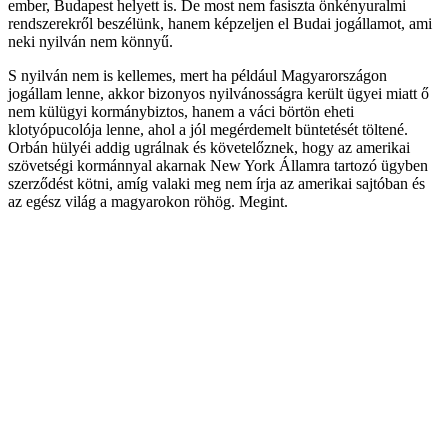
ember, Budapest helyett is. De most nem fasiszta önkényuralmi
rendszerekről beszélünk, hanem képzeljen el Budai jogállamot, ami
neki nyilván nem könnyű.
S nyilván nem is kellemes, mert ha például Magyarországon
jogállam lenne, akkor bizonyos nyilvánosságra került ügyei miatt ő
nem külügyi kormánybiztos, hanem a váci börtön eheti
klotyópucolója lenne, ahol a jól megérdemelt büntetését töltené.
Orbán hülyéi addig ugrálnak és követelőznek, hogy az amerikai
szövetségi kormánnyal akarnak New York Államra tartozó ügyben
szerződést kötni, amíg valaki meg nem írja az amerikai sajtóban és
az egész világ a magyarokon röhög. Megint.