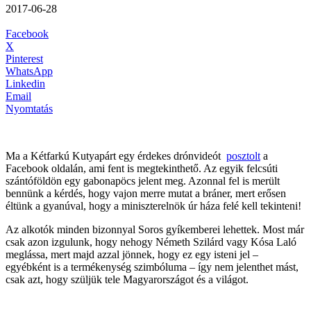
2017-06-28
Facebook
X
Pinterest
WhatsApp
Linkedin
Email
Nyomtatás
Ma a Kétfarkú Kutyapárt egy érdekes drónvideót
posztolt
a
Facebook oldalán, ami fent is megtekinthető. Az egyik felcsúti
szántóföldön egy gabonapöcs jelent meg. Azonnal fel is merült
bennünk a kérdés, hogy vajon merre mutat a bráner, mert erősen
éltünk a gyanúval, hogy a miniszterelnök úr háza felé kell tekinteni!
Az alkotók minden bizonnyal Soros gyíkemberei lehettek. Most már
csak azon izgulunk, hogy nehogy Németh Szilárd vagy Kósa Laló
meglássa, mert majd azzal jönnek, hogy ez egy isteni jel –
egyébként is a termékenység szimbóluma – így nem jelenthet mást,
csak azt, hogy szüljük tele Magyarországot és a világot.