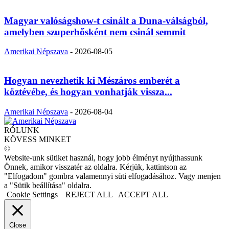
Magyar valóságshow-t csinált a Duna-válságból,
amelyben szuperhősként nem csinál semmit
Amerikai Népszava
-
2026-08-05
Hogyan nevezhetik ki Mészáros emberét a
köztévébe, és hogyan vonhatják vissza...
Amerikai Népszava
-
2026-08-04
RÓLUNK
KÖVESS MINKET
©
Website-unk sütiket használ, hogy jobb élményt nyújthassunk
Önnek, amikor visszatér az oldalra. Kérjük, kattintson az
"Elfogadom" gombra valamennyi süti elfogadásához. Vagy menjen
a "Sütik beállítása" oldalra.
Cookie Settings
REJECT ALL
ACCEPT ALL
Close