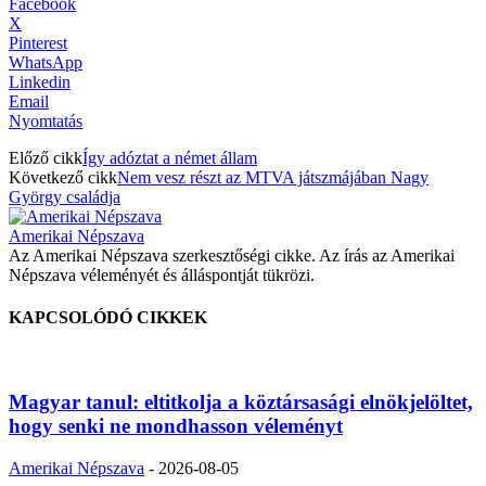
Facebook
X
Pinterest
WhatsApp
Linkedin
Email
Nyomtatás
Előző cikk
Így adóztat a német állam
Következő cikk
Nem vesz részt az MTVA játszmájában Nagy
György családja
Amerikai Népszava
Az Amerikai Népszava szerkesztőségi cikke. Az írás az Amerikai
Népszava véleményét és álláspontját tükrözi.
KAPCSOLÓDÓ CIKKEK
Magyar tanul: eltitkolja a köztársasági elnökjelöltet,
hogy senki ne mondhasson véleményt
Amerikai Népszava
-
2026-08-05