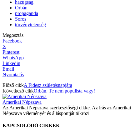
hazugság
Orbán
propaganda
Soros
törvénytelenség
Megosztás
Facebook
X
Pinterest
WhatsApp
Linkedin
Email
Nyomtatás
Előző cikk
A Fidesz születésnapjára
Következő cikk
Orbán, Te nem populista vagy!
Amerikai Népszava
Az Amerikai Népszava szerkesztőségi cikke. Az írás az Amerikai
Népszava véleményét és álláspontját tükrözi.
KAPCSOLÓDÓ CIKKEK