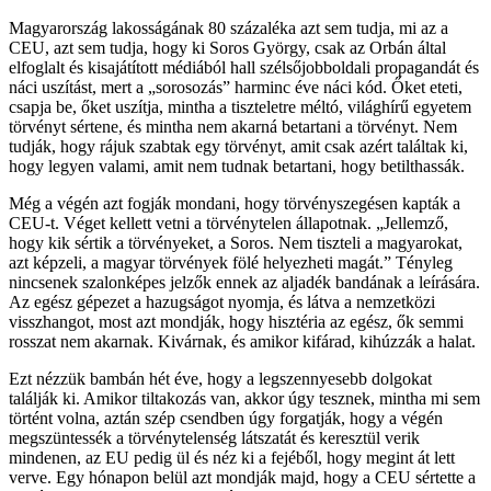
Magyarország lakosságának 80 százaléka azt sem tudja, mi az a
CEU, azt sem tudja, hogy ki Soros György, csak az Orbán által
elfoglalt és kisajátított médiából hall szélsőjobboldali propagandát és
náci uszítást, mert a „sorosozás” harminc éve náci kód. Őket eteti,
csapja be, őket uszítja, mintha a tiszteletre méltó, világhírű egyetem
törvényt sértene, és mintha nem akarná betartani a törvényt. Nem
tudják, hogy rájuk szabtak egy törvényt, amit csak azért találtak ki,
hogy legyen valami, amit nem tudnak betartani, hogy betilthassák.
Még a végén azt fogják mondani, hogy törvényszegésen kapták a
CEU-t. Véget kellett vetni a törvénytelen állapotnak. „Jellemző,
hogy kik sértik a törvényeket, a Soros. Nem tiszteli a magyarokat,
azt képzeli, a magyar törvények fölé helyezheti magát.” Tényleg
nincsenek szalonképes jelzők ennek az aljadék bandának a leírására.
Az egész gépezet a hazugságot nyomja, és látva a nemzetközi
visszhangot, most azt mondják, hogy hisztéria az egész, ők semmi
rosszat nem akarnak. Kivárnak, és amikor kifárad, kihúzzák a halat.
Ezt nézzük bambán hét éve, hogy a legszennyesebb dolgokat
találják ki. Amikor tiltakozás van, akkor úgy tesznek, mintha mi sem
történt volna, aztán szép csendben úgy forgatják, hogy a végén
megszüntessék a törvénytelenség látszatát és keresztül verik
mindenen, az EU pedig ül és néz ki a fejéből, hogy megint át lett
verve. Egy hónapon belül azt mondják majd, hogy a CEU sértette a