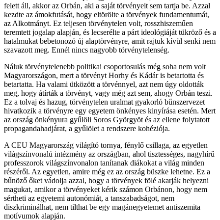
felett áll, akkor az Orbán, aki a saját törvényeit sem tartja be. Azzal
kezdte az ámokfutását, hogy eltörölte a törvények fundamentumát,
az Alkotmányt. Ez teljesen törvénytelen volt, rosszhiszeműen
teremtett jogalap alapján, és lecserélte a párt ideológiáját tükröző és a
hatalmukat bebetonozó új alaptörvényre, amit rajtuk kívül senki nem
szavazott meg. Ennél nincs nagyobb törvénytelenség.
Náluk törvénytelenebb politikai csoportosulás még soha nem volt
Magyarországon, mert a törvényt Horhy és Kádár is betartotta és
betartatta. Ha valami ütközött a törvénnyel, azt nem úgy oldották
meg, hogy átírták a törvényt, vagy még azt sem, ahogy Orbán teszi.
Ez a tolvaj és hazug, törvénytelen uralmat gyakorló bűnszervezet
hivatkozik a törvényre egy egyetem önkényes kinyírása esetén. Mert
az ország önkényura gyűlöli Soros Györgyöt és az ellene folytatott
propagandahadjárat, a gyűlölet a rendszere kohéziója.
A CEU Magyarország világító tornya, fénylő csillaga, az egyetlen
világszínvonalú intézmény az országban, ahol tisztességes, nagyhírű
professzorok világszínvonalon tanítanak diákokat a világ minden
részéről. Az egyetlen, amire még ez az ország büszke lehetne. Ez a
bűnöző őket vádolja azzal, hogy a törvények fölé akarják helyezni
magukat, amikor a törvényeket kérik számon Orbánon, hogy nem
sértheti az egyetemi autonómiát, a tanszabadságot, nem
diszkriminálhat, nem tilthat be egy magánegyetemet antiszemita
motívumok alapján.