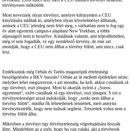
törvényesen működött.
Most terveznek olyan törvényt, amelyet kifejezetten a CEU
kinyírására találtak ki, amelyben olyan követelményt állítanak,
aminek a CEU jelenleg nem felel meg, s várhatóan nem is fog egy
év alatt egyetemi campus-t alapítani New Yorkban, a többi
aljasságról nem is beszélve. Kitalálnak valamit, ami teljesíthetetlen,
még el sem fogadták, ez egy nemlétező törvény, de már azt
mondják, hogy a CEU nem állhat a törvény fölött, ami nincs, csak
lesz.
Emlékszünk még Orbán és Tarlós magasröptű értelmiségi
beszélgetésére a BKV buszán? Orbán az út melletti épületeket nézte,
melyiket lehet megszerezni, s azt mondta, ha kell, akkor csinálunk rá
egy törvényt, oszt jónapot. Most ki akarják nyírni a „Soros-
egyetemet”, ezért csinálnak rá egy törvényt, oszt jónapot. S ezt a
törvénytelenséget azzal indokolják, hogy „senki nem állhat a
törvény fölött”, mintha ők tehetetlenek lennének, mert annyira
törvénytisztelők, hogy nem tudnak segíteni. Tetszettek volna nem a
törvény fölött állni.
Miközben a törvényt egy törvénytelenség végrehajtására hozzák
létre. Mindebben az a szép, hogy ha van valaki, aki a törvények