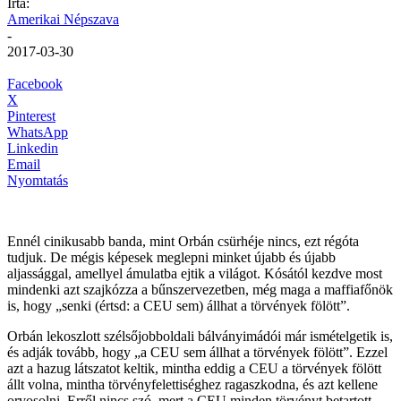
Írta:
Amerikai Népszava
-
2017-03-30
Facebook
X
Pinterest
WhatsApp
Linkedin
Email
Nyomtatás
Ennél cinikusabb banda, mint Orbán csürhéje nincs, ezt régóta
tudjuk. De mégis képesek meglepni minket újabb és újabb
aljassággal, amellyel ámulatba ejtik a világot. Kósától kezdve most
mindenki azt szajkózza a bűnszervezetben, még maga a maffiafőnök
is, hogy „senki (értsd: a CEU sem) állhat a törvények fölött”.
Orbán lekoszlott szélsőjobboldali bálványimádói már ismételgetik is,
és adják tovább, hogy „a CEU sem állhat a törvények fölött”. Ezzel
azt a hazug látszatot keltik, mintha eddig a CEU a törvények fölött
állt volna, mintha törvényfelettiséghez ragaszkodna, és azt kellene
orvosolni. Erről nincs szó, mert a CEU minden törvényt betartott,