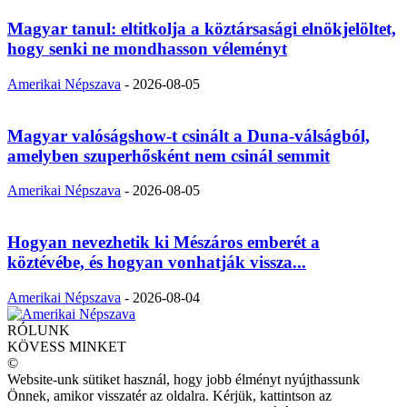
Magyar tanul: eltitkolja a köztársasági elnökjelöltet,
hogy senki ne mondhasson véleményt
Amerikai Népszava
-
2026-08-05
Magyar valóságshow-t csinált a Duna-válságból,
amelyben szuperhősként nem csinál semmit
Amerikai Népszava
-
2026-08-05
Hogyan nevezhetik ki Mészáros emberét a
köztévébe, és hogyan vonhatják vissza...
Amerikai Népszava
-
2026-08-04
RÓLUNK
KÖVESS MINKET
©
Website-unk sütiket használ, hogy jobb élményt nyújthassunk
Önnek, amikor visszatér az oldalra. Kérjük, kattintson az