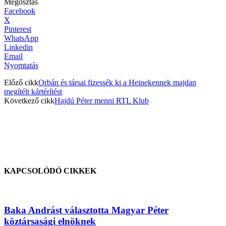
Megosztás
Facebook
X
Pinterest
WhatsApp
Linkedin
Email
Nyomtatás
Előző cikk
Orbán és társai fizessék ki a Heinekennek majdan
megítélt kártérítést
Következő cikk
Hajdú Péter menni RTL Klub
KAPCSOLÓDÓ CIKKEK
Baka Andrást választotta Magyar Péter
köztársasági elnöknek