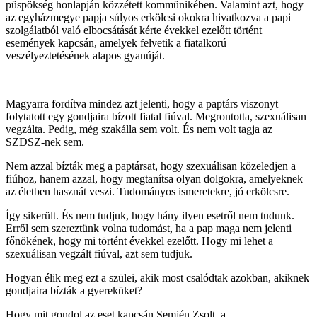
püspökség honlapján közzétett kommünikében. Valamint azt, hogy
az egyházmegye papja súlyos erkölcsi okokra hivatkozva a papi
szolgálatból való elbocsátását kérte évekkel ezelőtt történt
események kapcsán, amelyek felvetik a fiatalkorú
veszélyeztetésének alapos gyanúját.
Magyarra fordítva mindez azt jelenti, hogy a paptárs viszonyt
folytatott egy gondjaira bízott fiatal fiúval. Megrontotta, szexuálisan
vegzálta. Pedig, még szakálla sem volt. És nem volt tagja az
SZDSZ-nek sem.
Nem azzal bízták meg a paptársat, hogy szexuálisan közeledjen a
fiúhoz, hanem azzal, hogy megtanítsa olyan dolgokra, amelyeknek
az életben hasznát veszi. Tudományos ismeretekre, jó erkölcsre.
Így sikerült. És nem tudjuk, hogy hány ilyen esetről nem tudunk.
Erről sem szereztünk volna tudomást, ha a pap maga nem jelenti
főnökének, hogy mi történt évekkel ezelőtt. Hogy mi lehet a
szexuálisan vegzált fiúval, azt sem tudjuk.
Hogyan élik meg ezt a szülei, akik most csalódtak azokban, akiknek
gondjaira bízták a gyereküket?
Hogy mit gondol az eset kapcsán Semjén Zsolt, a