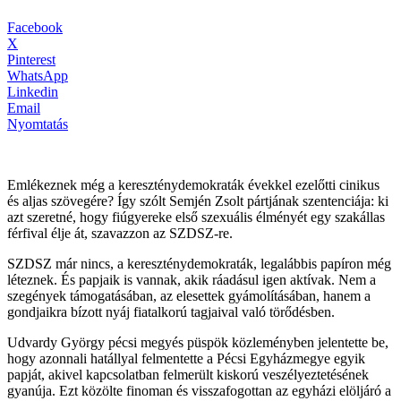
Facebook
X
Pinterest
WhatsApp
Linkedin
Email
Nyomtatás
Emlékeznek még a kereszténydemokraták évekkel ezelőtti cinikus
és aljas szövegére? Így szólt Semjén Zsolt pártjának szentenciája: ki
azt szeretné, hogy fiúgyereke első szexuális élményét egy szakállas
férfival élje át, szavazzon az SZDSZ-re.
SZDSZ már nincs, a kereszténydemokraták, legalábbis papíron még
léteznek. És papjaik is vannak, akik ráadásul igen aktívak. Nem a
szegények támogatásában, az elesettek gyámolításában, hanem a
gondjaikra bízott nyáj fiatalkorú tagjaival való törődésben.
Udvardy György pécsi megyés püspök közleményben jelentette be,
hogy azonnali hatállyal felmentette a Pécsi Egyházmegye egyik
papját, akivel kapcsolatban felmerült kiskorú veszélyeztetésének
gyanúja. Ezt közölte finoman és visszafogottan az egyházi elöljáró a