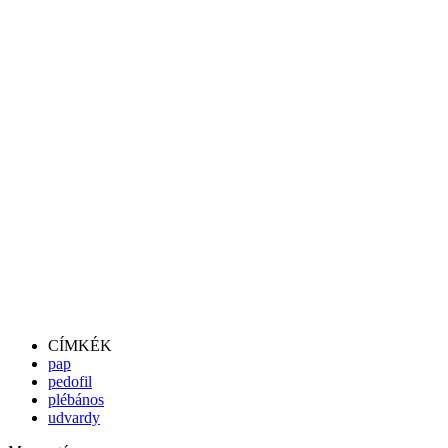
CÍMKÉK
pap
pedofil
plébános
udvardy