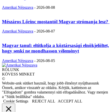
Amerikai Népszava
-
2026-08-08
Mészáros Lőrinc mostantól Magyar strómanja lesz?
Amerikai Népszava
-
2026-08-07
Magyar tanul: eltitkolja a köztársasági elnökjelöltet,
hogy senki ne mondhasson véleményt
Amerikai Népszava
-
2026-08-05
RÓLUNK
KÖVESS MINKET
©
Website-unk sütiket használ, hogy jobb élményt nyújthassunk
Önnek, amikor visszatér az oldalra. Kérjük, kattintson az
"Elfogadom" gombra valamennyi süti elfogadásához. Vagy menjen
a "Sütik beállítása" oldalra.
Cookie Settings
REJECT ALL
ACCEPT ALL