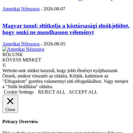
Amerikai Népszava
-
2026-08-07
Magyar tanul: eltitkolja a köztársasági elnökjelöltet,
hogy senki ne mondhasson véleményt
Amerikai Népszava
-
2026-08-05
RÓLUNK
KÖVESS MINKET
©
Website-unk sütiket használ, hogy jobb élményt nyújthassunk
Önnek, amikor visszatér az oldalra. Kérjük, kattintson az
"Elfogadom" gombra valamennyi süti elfogadásához. Vagy menjen
a "Sütik beállítása" oldalra.
Cookie Settings
REJECT ALL
ACCEPT ALL
Close
Privacy Overview