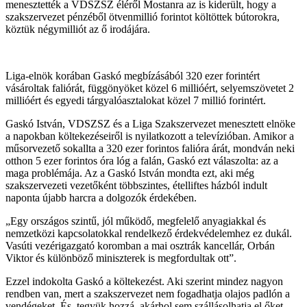
menesztették a VDSZSZ éléről Mostanra az is kiderült, hogy a
szakszervezet pénzéből ötvenmillió forintot költöttek bútorokra,
köztük négymilliót az ő irodájára.
Liga-elnök korában Gaskó megbízásából 320 ezer forintért
vásároltak faliórát, függönyöket közel 6 millióért, selyemszövetet 2
millióért és egyedi tárgyalóasztalokat közel 7 millió forintért.
Gaskó István, VDSZSZ és a Liga Szakszervezet menesztett elnöke
a napokban költekezéseiről is nyilatkozott a televízióban. Amikor a
műsorvezető sokallta a 320 ezer forintos falióra árát, mondván neki
otthon 5 ezer forintos óra lóg a falán, Gaskó ezt válaszolta: az a
maga problémája. Az a Gaskó István mondta ezt, aki még
szakszervezeti vezetőként többszintes, ételliftes házból indult
naponta újabb harcra a dolgozók érdekében.
„Egy országos szintű, jól működő, megfelelő anya­giakkal és
nemzetközi kapcsolatokkal rendelkező érdekvédelemhez ez dukál.
Vasúti vezérigazgató koromban a mai osztrák kancellár, Orbán
Viktor és különböző miniszterek is megfordultak ott”.
Ezzel indokolta Gaskó a költekezést. Aki szerint mindez nagyon
rendben van, mert a szakszervezet nem fogadhatja olajos padlón a
vendégeket. És, tegyük hozzá, akárhol sem szállásolhatja el őket.