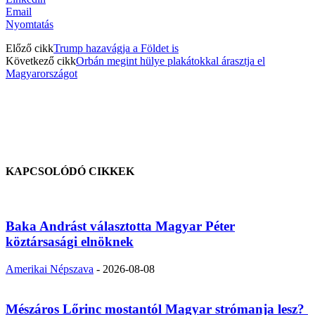
Email
Nyomtatás
Előző cikk
Trump hazavágja a Földet is
Következő cikk
Orbán megint hülye plakátokkal árasztja el
Magyarországot
KAPCSOLÓDÓ CIKKEK
Baka Andrást választotta Magyar Péter
köztársasági elnöknek
Amerikai Népszava
-
2026-08-08
Mészáros Lőrinc mostantól Magyar strómanja lesz?