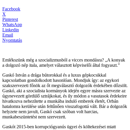
Facebook
X
Pinterest
WhatsApp
Linkedin
Email
Nyomtatás
Emlékszünk még a szocializmusból a vicces mondásra? „A konyak
a dolgozó nép itala, amelyet választott képviselői által fogyaszt.”
Gaskó István a drága bútorokkal és a luxus gépkocsikkal
kapcsolatban gondolkodott hasonlóan. Mondjuk így: az egykori
szakszervezeti főnök az őt megválasztó dolgozók érdekében dőzsölt.
Gaskó, aki a szocialista kormányok idején egyre másra szervezte az
úgynevezett gördülő sztrájkokat, és ily módon a vasutasok érdekeire
hivatkozva nehezítette a munkába induló emberek életét, Orbán
hatalomra kerülése után feltűnően visszafogottá vált. Bár a dolgozók
helyzete nem javult, Gaskó csak szóban volt harcias,
munkabeszüntetést nem szervezett.
Gaskót 2015-ben korrupciógyanús ügyei és költekezései miatt