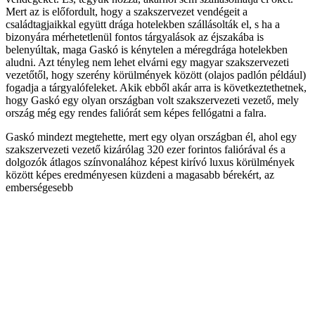
Mert az is előfordult, hogy a szakszervezet vendégeit a
családtagjaikkal együtt drága hotelekben szállásolták el, s ha a
bizonyára mérhetetlenül fontos tárgyalások az éjszakába is
belenyúltak, maga Gaskó is kénytelen a méregdrága hotelekben
aludni. Azt tényleg nem lehet elvárni egy magyar szakszervezeti
vezetőtől, hogy szerény körülmények között (olajos padlón például)
fogadja a tárgyalófeleket. Akik ebből akár arra is következtethetnek,
hogy Gaskó egy olyan országban volt szakszervezeti vezető, mely
ország még egy rendes faliórát sem képes fellógatni a falra.
Gaskó mindezt megtehette, mert egy olyan országban él, ahol egy
szakszervezeti vezető kizárólag 320 ezer forintos faliórával és a
dolgozók átlagos színvonalához képest kirívó luxus körülmények
között képes eredményesen küzdeni a magasabb bérekért, az
emberségesebb