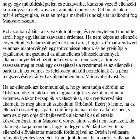
hogy egy műküdésképtelen és zűrzavarba, káoszba vezető ellenzéki
kormányzásra kell szavazni, ami után jön vissza Orbán, de akkor
már életfogytiglan, és talán még a marbellai unokája is uralkodni fog
Magyarországon.
Ezt azonban átlátja a szavazók többsége, és reménytelenül mond le
arról, hogy egyáltalán szavaznia érdemes. Ha nem képes az ellenzék
egyértelmű és határozott ígéretet tenni arra, hogy az Orbán-rendszert
és annak alaptörvényét egy tollvonással eltörli, és helyreállítja a
jogállamot, megszünteti az államellenes bűncselekménnyel,
államcsínnyel létrehozott önkényuralmi rendszert, akkor ez a
szavazás megint csak egy összejátszás a rezsimmel és az ellenzéki
pártoknak kényelmes és felelősség nélküli pozícióinak és a pénz
megszerzésére irányul az álparlamentben. Márkival súlyosbítva.
Ha az ellenzék azt kommunikálja, hogy nem tudja eltörölni az
Orbán-rendszert, akkor nem fognak rájuk szavazni, mert nem
érdemes. Akkor becsapják a választókat, akik rendszerváltást
akarnak, és meg akarnak szabadulni Orbántól. Ezért jó lenne, ha az
ellenzéki összefogás pártjai dűlőre jutnának ebben a kérdésben, s
nem az olyan önjelölt bajkeverők alakítanák az ellenzéki
közvéleményt, mint Magyar György, akire senki nem szavazott, de
aki meg akarja mondani, hogy mi legyen. Például szétverte az
ellenzéki előválasztás második fordulójával az Orbán leváltására
irányuló ígéretes kezdetet. Ennél jobb lenne, ha a pártok vallanának