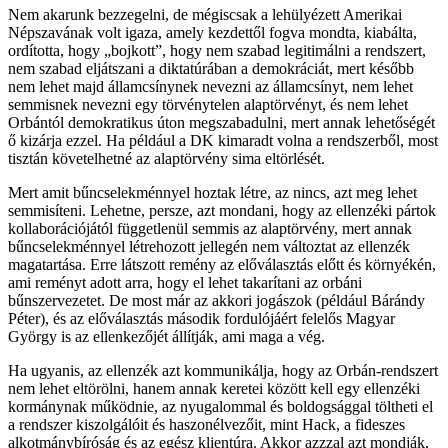
Nem akarunk bezzegelni, de mégiscsak a lehülyézett Amerikai
Népszavának volt igaza, amely kezdettől fogva mondta, kiabálta,
ordította, hogy „bojkott”, hogy nem szabad legitimálni a rendszert,
nem szabad eljátszani a diktatúrában a demokráciát, mert később
nem lehet majd államcsínynek nevezni az államcsínyt, nem lehet
semmisnek nevezni egy törvénytelen alaptörvényt, és nem lehet
Orbántól demokratikus úton megszabadulni, mert annak lehetőségét
ő kizárja ezzel. Ha például a DK kimaradt volna a rendszerből, most
tisztán követelhetné az alaptörvény sima eltörlését.
Mert amit bűncselekménnyel hoztak létre, az nincs, azt meg lehet
semmisíteni. Lehetne, persze, azt mondani, hogy az ellenzéki pártok
kollaborációjától függetlenül semmis az alaptörvény, mert annak
bűncselekménnyel létrehozott jellegén nem változtat az ellenzék
magatartása. Erre látszott remény az előválasztás előtt és környékén,
ami reményt adott arra, hogy el lehet takarítani az orbáni
bűnszervezetet. De most már az akkori jogászok (például Bárándy
Péter), és az előválasztás második fordulójáért felelős Magyar
György is az ellenkezőjét állítják, ami maga a vég.
Ha ugyanis, az ellenzék azt kommunikálja, hogy az Orbán-rendszert
nem lehet eltörölni, hanem annak keretei között kell egy ellenzéki
kormánynak működnie, az nyugalommal és boldogsággal töltheti el
a rendszer kiszolgálóit és haszonélvezőit, mint Hack, a fideszes
alkotmánybíróság és az egész klientúra. Akkor azzzal azt mondják,