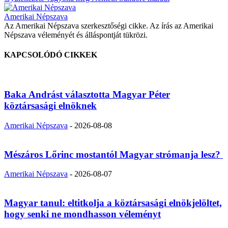
Amerikai Népszava
Az Amerikai Népszava szerkesztőségi cikke. Az írás az Amerikai
Népszava véleményét és álláspontját tükrözi.
KAPCSOLÓDÓ CIKKEK
Baka Andrást választotta Magyar Péter
köztársasági elnöknek
Amerikai Népszava
-
2026-08-08
Mészáros Lőrinc mostantól Magyar strómanja lesz?
Amerikai Népszava
-
2026-08-07
Magyar tanul: eltitkolja a köztársasági elnökjelöltet,
hogy senki ne mondhasson véleményt