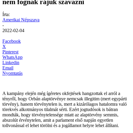
nem fognak rájuk szavazni
Írta:
Amerikai Népszava
-
2022-02-04
Facebook
X
Pinterest
WhatsApp
Linkedin
Email
Nyomtatás
A kampány elején még ígéretes okfejtések hangzottak el arról a
tényről, hogy Orbán alaptörvénye nemcsak illegitim (mert egypárti
törvény), hanem törvénytelen is, mert a kizárólagos hatalomra való
törekvés alkotmányos tilalmát sérti. Ezért jogtudósok is bátran
mondták, hogy törvénytelensége miatt az alaptörvény semmis,
abszolút érvénytelen, amit a parlament első napján egyetlen
tollvonással el lehet törölni és a jogállamot helyre lehet állítani.