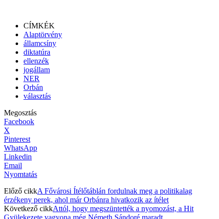
CÍMKÉK
Alaptörvény
államcsíny
diktatúra
ellenzék
jogállam
NER
Orbán
választás
Megosztás
Facebook
X
Pinterest
WhatsApp
Linkedin
Email
Nyomtatás
Előző cikk
A Fővárosi Ítélőtáblán fordulnak meg a politikalag
érzékeny perek, ahol már Orbánra hivatkozik az ítélet
Következő cikk
Attól, hogy megszüntették a nyomozást, a Hit
Gyülekezete vagyona még Németh Sándoré maradt