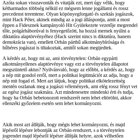
Azóta sokan visszavonták és vitatják ezt, mert úgy vélik, hogy
kétharmados többség nélkül ez mégsem lenne jogállami és rossz
precedenst teremtene. Olyan köpönyegforgató és szektás jogászok,
mint Hack Péter, akinek mindig az a jogi álláspontja, amit a most
éppen a Fidesznek kampányoló Hit Gyülekezete vezetője megrendel
tőle, polgárháborúval is fenyegetőzött, ha hozzá mernek nyúlni a
diktatúra alaptörvényéhez (Hack szerint nincs is diktatúra, hanem
demokrácia van), emellett Orbán párthű alkotmánybírósága és
hűbéres jogászai is tiltakoztak, amitől sokan megijedtek.
A kérdés az, hogy mi az, ami törvénytelen: Orbán egypárti
alkotmányellenes alaptörvénye vagy ezt a törvénytelen állapotot
megszüntető aktus? Nyilvánvaló, hogy az előbbi, a kérdés az, hogy
a nép mit gondol erről, mert a politikai legitimációt az adja, hogy a
nép mit fogad el. Mert azt látjuk, hogy politikai elkötelezettség
mentén oszlanak meg a jogászi vélemények, ami elég rossz fényt vet
az egész jogász szakmára. Azt mindenesetre mindenki érti és tudja,
hogy ha Orbán bebetonozott rendszerét nem lehet eltörölni, akkor
ellenzéki győzelem esetén sem lehet kormányozni.
Akik most azt állítják, hogy mégis lehet kormányozni, és majd
lépésről lépésre lebontják az Orbán-rendszert, s a törvénytelen
jogrendet majd lépésről lépésre állítják helyre, azok vélhetően