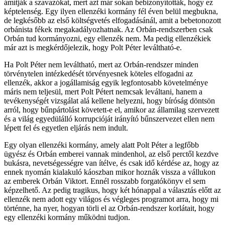
ámítják a szavazókat, mert azt már sokan bebizonyították, hogy ez
képtelenség. Egy ilyen ellenzéki kormány fél éven belül megbukna,
de legkésőbb az első költségvetés elfogadásánál, amit a bebetonozott
orbánista fékek megakadályozhatnak. Az Orbán-rendszerben csak
Orbán tud kormányozni, egy ellenzék nem. Ma pedig ellenzékiek
már azt is megkérdőjelezik, hogy Polt Péter leváltható-e.
Ha Polt Péter nem leváltható, mert az Orbán-rendszer minden
törvénytelen intézkedését törvényesnek köteles elfogadni az
ellenzék, akkor a jogállamiság egyik legfontosabb követelménye
máris nem teljesül, mert Polt Pétert nemcsak leváltani, hanem a
tevékenységét vizsgálat alá kellene helyezni, hogy bíróság döntsön
arról, hogy bűnpártolást követett-e el, amikor az államilag szervezett
és a világ egyedülálló korrupcióját irányító bűnszervezet ellen nem
lépett fel és egyetlen eljárás nem indult.
Egy olyan ellenzéki kormány, amely alatt Polt Péter a legfőbb
ügyész és Orbán emberei vannak mindenhol, az első perctől kezdve
bukásra, nevetségességre van ítélve, és csak idő kérdése az, hogy az
ennek nyomán kialakuló káoszban mikor hoznák vissza a vállukon
az emberek Orbán Viktort. Ennél rosszabb forgatókönyv el sem
képzelhető. Az pedig tragikus, hogy két hónappal a választás előtt az
ellenzék nem adott egy világos és végleges programot arra, hogy mi
történne, ha nyer, hogyan törli el az Orbán-rendszer korlátait, hogy
egy ellenzéki kormány működni tudjon.