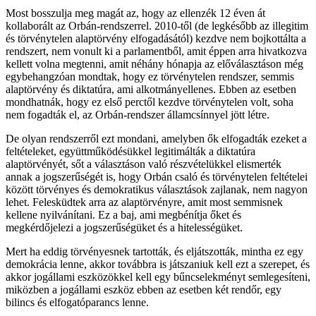
Most bosszulja meg magát az, hogy az ellenzék 12 éven át
kollaborált az Orbán-rendszerrel. 2010-től (de legkésőbb az illegitim
és törvénytelen alaptörvény elfogadásától) kezdve nem bojkottálta a
rendszert, nem vonult ki a parlamentből, amit éppen arra hivatkozva
kellett volna megtenni, amit néhány hónapja az előválasztáson még
egybehangzóan mondtak, hogy ez törvénytelen rendszer, semmis
alaptörvény és diktatúra, ami alkotmányellenes. Ebben az esetben
mondhatnák, hogy ez első perctől kezdve törvénytelen volt, soha
nem fogadták el, az Orbán-rendszer államcsínnyel jött létre.
De olyan rendszerről ezt mondani, amelyben ők elfogadták ezeket a
feltételeket, együttműködésükkel legitimálták a diktatúra
alaptörvényét, sőt a választáson való részvételükkel elismerték
annak a jogszerűségét is, hogy Orbán csaló és törvénytelen feltételei
között törvényes és demokratikus választások zajlanak, nem nagyon
lehet. Felesküdtek arra az alaptörvényre, amit most semmisnek
kellene nyilvánítani. Ez a baj, ami megbénítja őket és
megkérdőjelezi a jogszerűségüket és a hitelességüket.
Mert ha eddig törvényesnek tartották, és eljátszották, mintha ez egy
demokrácia lenne, akkor továbbra is játszaniuk kell ezt a szerepet, és
akkor jogállami eszközökkel kell egy bűncselekményt semlegesíteni,
miközben a jogállami eszköz ebben az esetben két rendőr, egy
bilincs és elfogatóparancs lenne.