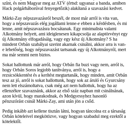
színt, és nem Magyar meg az ATV (értsd: ugyanaz a banda, amiben
Hack polgárháborúval fenyegetőzik) alakítaná a szavazási kedvet.
Márki-Zay népszavazásról beszél, de most már arról is vita van,
hogy a népszavazás elég jogállami lenne-e ebben a kérdésben, és mi
lenne, amit népszavazásra bocsátanak. Egy minimalista valami
Alkotmány helyett, ami ideiglenesen kikapcsolja az alaptörvényt egy
új Alkotmány elfogadásáig, vagy egy kész új Alkotmány? S ha
mindent Orbán szabályai szerint akarnak csinálni, akkor arra is van-
e lehetőség, hogy népszavazást tartsanak egy új Alkotmányról, mert
ma már semmi nem biztos.
Sokat hallottunk már arról, hogy Orbán fia buzi vagy nem, arról is,
hogy Orbán Soros legjobb tanítványa, arról is, hogy a
rezsicsökkentést és a kerítést megtartanák, hogy minden, amit Orbán
tesz az jó, arról is sokat hallottunk, hogy sok az áruló és Gyurcsány
nem lett elszámoltatva, csak még azt nem hallottuk, hogy ha az
ellenzékre szavaznánk, akkor az első száz napban mit csinálnának,
azon kívül, hogy marakodnak, és Medgyessyhez hasonló
pénzszórást csinál Márki-Zay, ami után jön a csőd.
Pedig inkább azt kellene tisztán látni, hogyan táncolna ez a társaság
Orbán köteleivel megkötözve, vagy hogyan szabadul meg ezektől a
kötelektől.