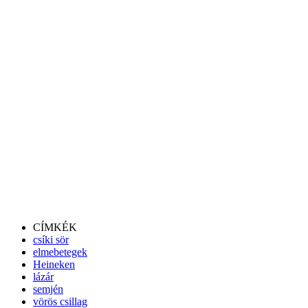
CÍMKÉK
csíki sör
elmebetegek
Heineken
lázár
semjén
vörös csillag