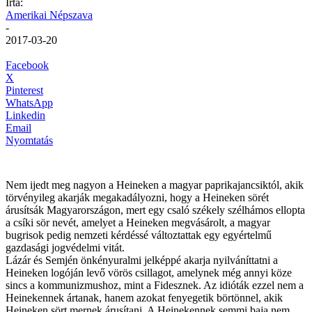
Írta:
Amerikai Népszava
-
2017-03-20
Facebook
X
Pinterest
WhatsApp
Linkedin
Email
Nyomtatás
Nem ijedt meg nagyon a Heineken a magyar paprikajancsiktól, akik
törvényileg akarják megakadályozni, hogy a Heineken sörét
árusítsák Magyarországon, mert egy csaló székely szélhámos ellopta
a csíki sör nevét, amelyet a Heineken megvásárolt, a magyar
bugrisok pedig nemzeti kérdéssé változtattak egy egyértelmű
gazdasági jogvédelmi vitát.
Lázár és Semjén önkényuralmi jelképpé akarja nyilváníttatni a
Heineken logóján levő vörös csillagot, amelynek még annyi köze
sincs a kommunizmushoz, mint a Fidesznek. Az idióták ezzel nem a
Heinekennek ártanak, hanem azokat fenyegetik börtönnel, akik
Heineken sört mernek árusítani. A Heinekennek semmi baja nem