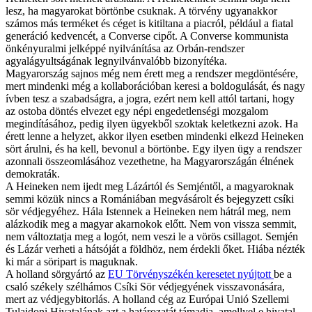
lesz, ha magyarokat börtönbe csuknak. A törvény ugyanakkor
számos más terméket és céget is kitiltana a piacról, például a fiatal
generáció kedvencét, a Converse cipőt. A Converse kommunista
önkényuralmi jelképpé nyilvánítása az Orbán-rendszer
agyalágyultságának legnyilvánvalóbb bizonyítéka.
Magyarország sajnos még nem érett meg a rendszer megdöntésére,
mert mindenki még a kollaborációban keresi a boldogulását, és nagy
ívben tesz a szabadságra, a jogra, ezért nem kell attól tartani, hogy
az ostoba döntés elvezet egy népi engedetlenségi mozgalom
megindításához, pedig ilyen ügyekből szoktak keletkezni azok. Ha
érett lenne a helyzet, akkor ilyen esetben mindenki elkezd Heineken
sört árulni, és ha kell, bevonul a börtönbe. Egy ilyen ügy a rendszer
azonnali összeomlásához vezethetne, ha Magyarországán élnének
demokraták.
A Heineken nem ijedt meg Lázártól és Semjéntől, a magyaroknak
semmi közük nincs a Romániában megvásárolt és bejegyzett csíki
sör védjegyéhez. Hála Istennek a Heineken nem hátrál meg, nem
alázkodik meg a magyar akarnokok előtt. Nem von vissza semmit,
nem változtatja meg a logót, nem veszi le a vörös csillagot. Semjén
és Lázár verheti a hátsóját a földhöz, nem érdekli őket. Hiába nézték
ki már a söripart is maguknak.
A holland sörgyártó az
EU Törvényszékén keresetet nyújtott
be a
csaló székely szélhámos Csíki Sör védjegyének visszavonására,
mert az védjegybitorlás. A holland cég az Európai Unió Szellemi
Tulajdoni Hivatalának azt a határozatát támadja, amellyel e hivatal