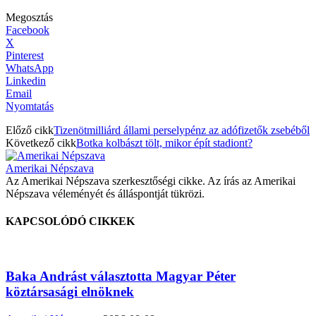
Megosztás
Facebook
X
Pinterest
WhatsApp
Linkedin
Email
Nyomtatás
Előző cikk
Tizenötmilliárd állami perselypénz az adófizetők zsebéből
Következő cikk
Botka kolbászt tölt, mikor épít stadiont?
Amerikai Népszava
Az Amerikai Népszava szerkesztőségi cikke. Az írás az Amerikai
Népszava véleményét és álláspontját tükrözi.
KAPCSOLÓDÓ CIKKEK
Baka Andrást választotta Magyar Péter
köztársasági elnöknek