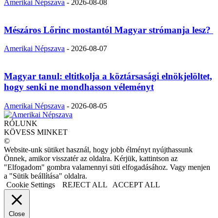
Amerikai Népszava
-
2026-08-08
Mészáros Lőrinc mostantól Magyar strómanja lesz?
Amerikai Népszava
-
2026-08-07
Magyar tanul: eltitkolja a köztársasági elnökjelöltet,
hogy senki ne mondhasson véleményt
Amerikai Népszava
-
2026-08-05
RÓLUNK
KÖVESS MINKET
©
Website-unk sütiket használ, hogy jobb élményt nyújthassunk
Önnek, amikor visszatér az oldalra. Kérjük, kattintson az
"Elfogadom" gombra valamennyi süti elfogadásához. Vagy menjen
a "Sütik beállítása" oldalra.
Cookie Settings
REJECT ALL
ACCEPT ALL
Close