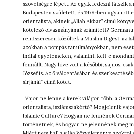
szövetségre lépett. Az egyik fedezni látszik 
Budapesten született, és 1979-ben ugyanott 
orientalista, akinek „Allah Akbar” című köny
kötelező olvasmányának számított? Germanus 
rendszeresen közölték a Muslim Digest, az Isl
azokban a pompás tanulmányokban, nem esett a
indiai egyetemeken, valamint, kell-e mondani
fennállt. Nagy híve volt a későbbi, sajnos, csa
József is. Az ő válogatásában és szerkesztésé
sírjánál” című kötet.
Vajon ne lenne a kerek világon több, a Germ
orientalista, iszlámszakértő? Megjelenik vajo
Islamic Culture? Hogyan ne lennének German
történetnek, és hogyan ne jelennének meg ma
Miért nem hall a világ közvéleménye azokról 