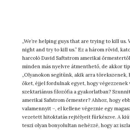
„We’re helping guys that are trying to kill us
night and try to kill us.” Ez a három rövid, k
harcoló David Saftstrom amerikai őrmestertől 
minden más nyelvre átmenthető, de akkor tip
„Olyanokon segítünk, akik arra törekszenek,
őket, éjjel fordulnak egyet, hogy végezzenek
szektariánus filozófia a gyakorlatban? Szunnit
amerikai Safstrom őrmester? Ahhoz, hogy ebb
valamennyit –, el kellene végeznie egy magas
vezetett hitoktatás rejtélyeit fürkészve. A kiú
teszi olyan bonyolultan nehézzé, hogy az isz