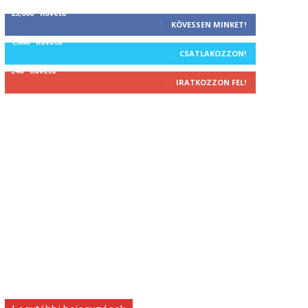
25,000
Követő
KÖVESSEN MINKET!
1,000
Követő
CSATLAKOZZON!
340
Követő
IRATKOZZON FEL!