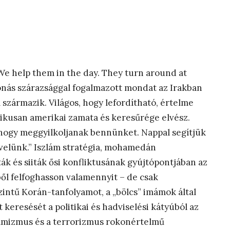
. We help them in the day. They turn around at
atonás szárazsággal fogalmazott mondat az Irakban
származik. Világos, hogy lefordítható, értelme
ikusan amerikai zamata és keresűrége elvész.
 hogy meggyilkoljanak bennünket. Nappal segítjük
 velünk.” Iszlám stratégia, mohamedán
ák és siiták ősi konfliktusának gyújtópontjában az
ől felfoghasson valamennyit – de csak
zintű Korán-tanfolyamot, a „bölcs” imámok által
t keresését a politikai és hadviselési kátyúból az
lamizmus és a terrorizmus rokonértelmű