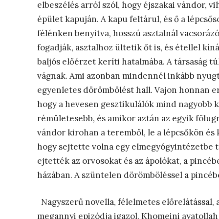
elbeszélés arról szól, hogy éjszakai vándor, 
épület kapuján. A kapu feltárul, és ő a lépcső
félénken benyitva, hosszú asztalnál vacsorázó
fogadják, asztalhoz ültetik őt is, és étellel k
baljós előérzet keríti hatalmába. A társaság 
vágnak. Ami azonban mindennél inkább nyugta
egyenletes dörömbölést hall. Vajon honnan ere
hogy a hevesen gesztikulálók mind nagyobb 
rémületesebb, és amikor aztán az egyik fölugr
vándor kirohan a teremből, le a lépcsőkön és k
hogy sejtette volna egy elmegyógyintézetbe té
ejtették az orvosokat és az ápolókat, a pincéb
házában. A szüntelen dörömböléssel a pincébe
Nagyszerű novella, félelmetes előrelátással, 
megannyi epizódja igazol. Khomeini ayatollah