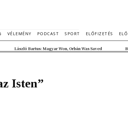
G
VÉLEMÉNY
PODCAST
SPORT
ELŐFIZETÉS
ELŐ
László Bartus: Magyar Won, Orbán Was Saved
B
az Isten”