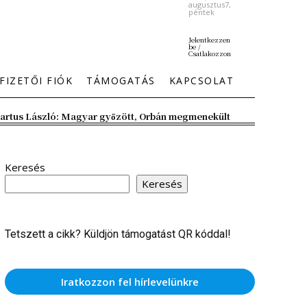
augusztus7,
péntek
Jelentkezzen
be /
Csatlakozzon
FIZETŐI FIÓK
TÁMOGATÁS
KAPCSOLAT
artus László: Magyar győzött, Orbán megmenekült
Keresés
Keresés
Tetszett a cikk? Küldjön támogatást QR kóddal!
Iratkozzon fel hírlevelünkre