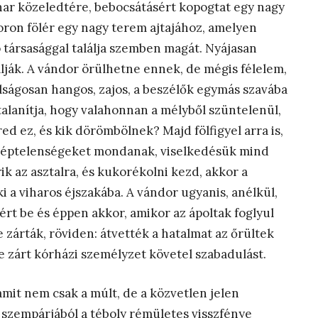
vihar közeledtére, bebocsátásért kopogtat egy nagy
soron fölér egy nagy terem ajtajához, amelyen
 társasággal találja szemben magát. Nyájasan
ínálják. A vándor örülhetne ennek, de mégis félelem,
túlságosan hangos, zajos, a beszélők egymás szavába
lanítja, hogy valahonnan a mélyből szüntelenül,
d ez, és kik dörömbölnek? Majd fölfigyel arra is,
képtelenségeket mondanak, viselkedésük mind
ik az asztalra, és kukorékolni kezd, akkor a
i a viharos éjszakába. A vándor ugyanis, anélkül,
rt be és éppen akkor, amikor az ápoltak foglyul
e zárták, röviden: átvették a hatalmat az őrültek
 zárt kórházi személyzet követel szabadulást.
amit nem csak a múlt, de a közvetlen jelen
 szempárjából a téboly rémületes visszfénye