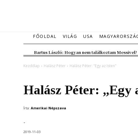
FŐOLDAL
VILÁG
USA
MAGYARORSZÁ
Bartus László: Hogyan nem találkoztam Messivel?
Kezdőlap
Halász Péter
Halász Péter: "Egy az Isten"
Halász Péter
Halász Péter: „Egy 
Írta:
Amerikai Népszava
-
2019-11-03