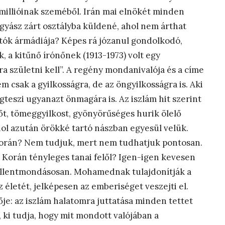
 millióinak szeméből. Irán mai elnökét minden
gyász zárt osztályba küldené, ahol nem árthat
ók ármádiája? Képes rá józanul gondolkodó,
a kitűnő írónőnek (1913-1973) volt egy
ra születni kell”. A regény mondanivalója és a címe
m csak a gyilkosságra, de az öngyilkosságra is. Aki
teszi ugyanazt önmagára is. Az iszlám hit szerint
 sőt, tömeggyilkost, gyönyörűséges hurik ölelő
ol azután örökké tartó nászban egyesül velük.
 Korán? Nem tudjuk, mert nem tudhatjuk pontosan.
 Korán tényleges tanai felől? Igen-igen kevesen
bb ellentmondásosan. Mohamednak tulajdonítják a
életét, jelképesen az emberiséget veszejti el.
ője: az iszlám halatomra juttatása minden tettet
a, ki tudja, hogy mit mondott valójában a