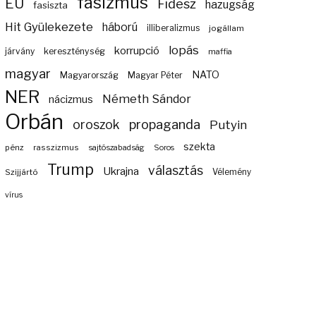
fasizmus
EU
Fidesz
hazugság
fasiszta
Hit Gyülekezete
háború
illiberalizmus
jogállam
lopás
korrupció
járvány
kereszténység
maffia
magyar
NATO
Magyarország
Magyar Péter
NER
Németh Sándor
nácizmus
Orbán
propaganda
oroszok
Putyin
szekta
pénz
rasszizmus
sajtószabadság
Soros
Trump
választás
Ukrajna
Szijjártó
Vélemény
vírus