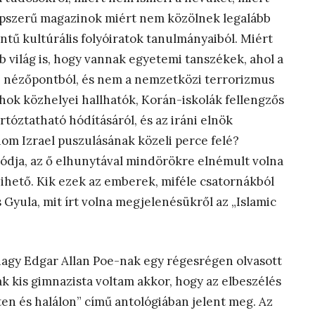
épszerű magazinok miért nem közölnek legalább
tű kultúrális folyóiratok tanulmányaiból. Miért
b világ is, hogy vannak egyetemi tanszékek, ahol a
ab nézőpontból, és nem a nemzetközi terrorizmus
hok közhelyei hallhatók, Korán-iskolák fellengzős
rtóztatható hódításáról, és az iráni elnök
om Izrael puszulásának közeli perce felé?
dja, az ő elhunytával mindörökre elnémult volna
hihető. Kik ezek az emberek, miféle csatornákból
 Gyula, mit írt volna megjelenésükről az „Islamic
nagy Edgar Allan Poe-nak egy régesrégen olvasott
k kis gimnazista voltam akkor, hogy az elbeszélés
en és halálon” című antológiában jelent meg. Az