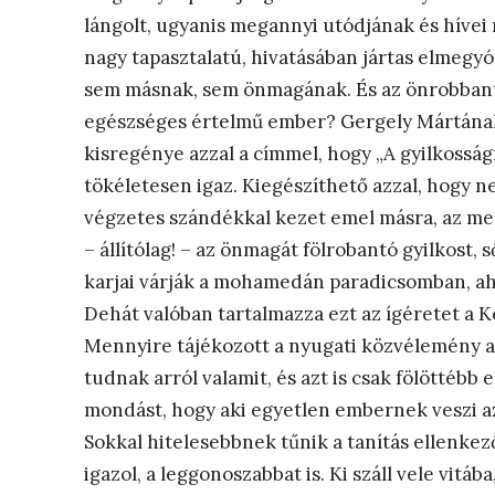
lángolt, ugyanis megannyi utódjának és hívei
nagy tapasztalatú, hivatásában jártas elmegyó
sem másnak, sem önmagának. És az önrobbant
egészséges értelmű ember? Gergely Mártának, 
kisregénye azzal a címmel, hogy „A gyilkosság
tökéletesen igaz. Kiegészíthető azzal, hogy ne
végzetes szándékkal kezet emel másra, az meg
– állítólag! – az önmagát fölrobantó gyilkost,
karjai várják a mohamedán paradicsomban, ah
Dehát valóban tartalmazza ezt az ígéretet a
Mennyire tájékozott a nyugati közvélemény a
tudnak arról valamit, és azt is csak fölötté
mondást, hogy aki egyetlen embernek veszi az 
Sokkal hitelesebbnek tűnik a tanítás ellenkez
igazol, a leggonoszabbat is. Ki száll vele vitáb