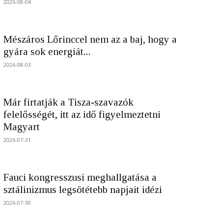
2026-08-04
Mészáros Lőrinccel nem az a baj, hogy a
gyára sok energiát...
2026-08-03
Már firtatják a Tisza-szavazók
felelősségét, itt az idő figyelmeztetni
Magyart
2026-07-31
Fauci kongresszusi meghallgatása a
sztálinizmus legsötétebb napjait idézi
2026-07-30