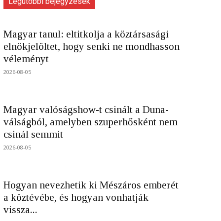
Legutóbbi bejegyzések
Magyar tanul: eltitkolja a köztársasági
elnökjelöltet, hogy senki ne mondhasson
véleményt
2026-08-05
Magyar valóságshow-t csinált a Duna-
válságból, amelyben szuperhősként nem
csinál semmit
2026-08-05
Hogyan nevezhetik ki Mészáros emberét
a köztévébe, és hogyan vonhatják
vissza...