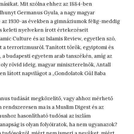
a másikat. Mit szólna ehhez az 1884-ben
elhunyt Germanus Gyula, a nagy magyar
ve az 1930-as években a gimnáziumok félig-meddig
keleti nyelveken írott értekezéseit
amic Culture és az Islamis Review, egyetlen szó,
 terrorizmusról. Tanított török, egyiptomi és
, a budapesti egyetem arab tanszékén, amíg az
k oly rövid ideig, magyar miniszterelnök, Antall
ben látott napvilágot a „Gondolatok Gül Baba
anus tudását megközelítő, vagy ahhoz mérhető
n rendszeresen ma is a Muslim Digest és az
ushoz hasonlítható tudósai az iszlám
napság is olyan folyóiratok, ha nem ugyanazok?
a tudósokról, miért nem ismeri a nevüket, miért