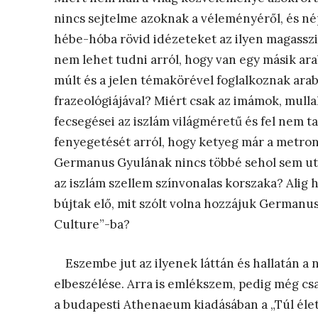
nincs sejtelme azoknak a véleményéről, és n
hébe-hóba rövid idézeteket az ilyen magasszin
nem lehet tudni arról, hogy van egy másik ara
múlt és a jelen témakörével foglalkoznak ar
frazeológiájával? Miért csak az imámok, mulla
fecsegései az iszlám világméretű és fel nem ta
fenyegetését arról, hogy ketyeg már a metron
Germanus Gyulának nincs többé sehol sem utó
az iszlám szellem színvonalas korszaka? Alig 
bújtak elő, mit szólt volna hozzájuk Germanus
Culture”-ba?
Eszembe jut az ilyenek láttán és hallatán a 
elbeszélése. Arra is emlékszem, pedig még csa
a budapesti Athenaeum kiadásában a „Túl élet