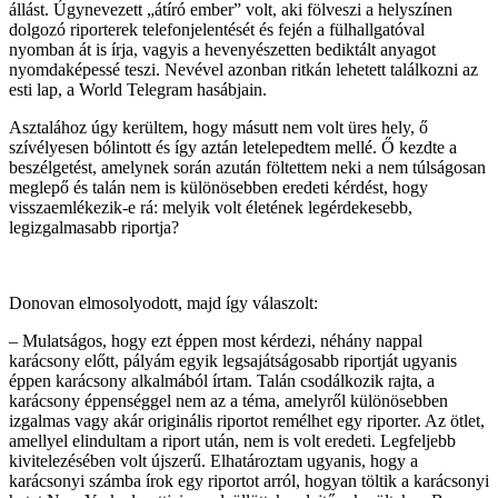
állást. Úgynevezett „átíró ember” volt, aki fölveszi a helyszínen
dolgozó riporterek telefonjelentését és fején a fülhallgatóval
nyomban át is írja, vagyis a hevenyészetten bediktált anyagot
nyomdaképessé teszi. Nevével azonban ritkán lehetett találkozni az
esti lap, a World Telegram hasábjain.
Asztalához úgy kerültem, hogy másutt nem volt üres hely, ő
szívélyesen bólintott és így aztán letelepedtem mellé. Ő kezdte a
beszélgetést, amelynek során azután föltettem neki a nem túlságosan
meglepő és talán nem is különösebben eredeti kérdést, hogy
visszaemlékezik-e rá: melyik volt életének legérdekesebb,
legizgalmasabb riportja?
Donovan elmosolyodott, majd így válaszolt:
– Mulatságos, hogy ezt éppen most kérdezi, néhány nappal
karácsony előtt, pályám egyik legsajátságosabb riportját ugyanis
éppen karácsony alkalmából írtam. Talán csodálkozik rajta, a
karácsony éppenséggel nem az a téma, amelyről különösebben
izgalmas vagy akár originális riportot remélhet egy riporter. Az ötlet,
amellyel elindultam a riport után, nem is volt eredeti. Legfeljebb
kivitelezésében volt újszerű. Elhatároztam ugyanis, hogy a
karácsonyi számba írok egy riportot arról, hogyan töltik a karácsonyi