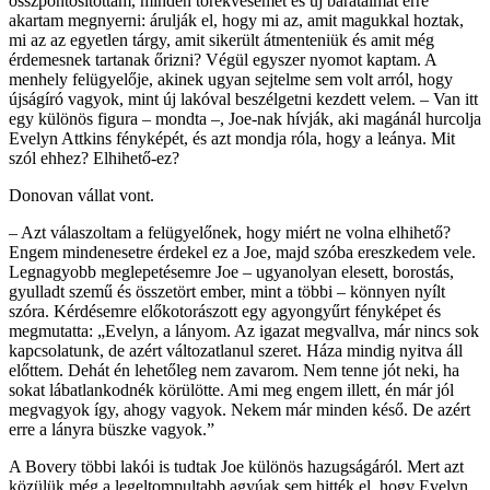
összpontosítottam, minden törekvésemet és új barátaimat erre
akartam megnyerni: árulják el, hogy mi az, amit magukkal hoztak,
mi az az egyetlen tárgy, amit sikerült átmenteniük és amit még
érdemesnek tartanak őrizni? Végül egyszer nyomot kaptam. A
menhely felügyelője, akinek ugyan sejtelme sem volt arról, hogy
újságíró vagyok, mint új lakóval beszélgetni kezdett velem. – Van itt
egy különös figura – mondta –, Joe-nak hívják, aki magánál hurcolja
Evelyn Attkins fényképét, és azt mondja róla, hogy a leánya. Mit
szól ehhez? Elhihető-ez?
Donovan vállat vont.
– Azt válaszoltam a felügyelőnek, hogy miért ne volna elhihető?
Engem mindenesetre érdekel ez a Joe, majd szóba ereszkedem vele.
Legnagyobb meglepetésemre Joe – ugyanolyan elesett, borostás,
gyulladt szemű és összetört ember, mint a többi – könnyen nyílt
szóra. Kérdésemre előkotorászott egy agyongyűrt fényképet és
megmutatta: „Evelyn, a lányom. Az igazat megvallva, már nincs sok
kapcsolatunk, de azért változatlanul szeret. Háza mindig nyitva áll
előttem. Dehát én lehetőleg nem zavarom. Nem tenne jót neki, ha
sokat lábatlankodnék körülötte. Ami meg engem illett, én már jól
megvagyok így, ahogy vagyok. Nekem már minden késő. De azért
erre a lányra büszke vagyok.”
A Bovery többi lakói is tudtak Joe különös hazugságáról. Mert azt
közülük még a legeltompultabb agyúak sem hitték el, hogy Evelyn