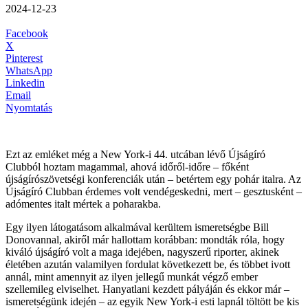
2024-12-23
Facebook
X
Pinterest
WhatsApp
Linkedin
Email
Nyomtatás
Ezt az emléket még a New York-i 44. utcában lévő Újságíró
Clubból hoztam magammal, ahová időről-időre – főként
újságírószövetségi konferenciák után – betértem egy pohár italra. Az
Újságíró Clubban érdemes volt vendégeskedni, mert – gesztusként –
adómentes italt mértek a poharakba.
Egy ilyen látogatásom alkalmával kerültem ismeretségbe Bill
Donovannal, akiről már hallottam korábban: mondták róla, hogy
kiváló újságíró volt a maga idejében, nagyszerű riporter, akinek
életében azután valamilyen fordulat következett be, és többet ivott
annál, mint amennyit az ilyen jellegű munkát végző ember
szellemileg elviselhet. Hanyatlani kezdett pályáján és ekkor már –
ismeretségünk idején – az egyik New York-i esti lapnál töltött be kis