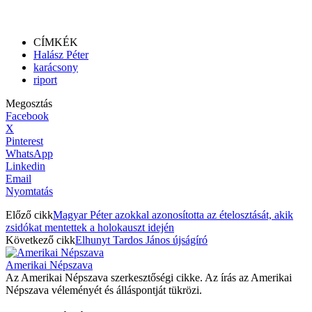
CÍMKÉK
Halász Péter
karácsony
riport
Megosztás
Facebook
X
Pinterest
WhatsApp
Linkedin
Email
Nyomtatás
Előző cikk
Magyar Péter azokkal azonosította az ételosztását, akik
zsidókat mentettek a holokauszt idején
Következő cikk
Elhunyt Tardos János újságíró
Amerikai Népszava
Az Amerikai Népszava szerkesztőségi cikke. Az írás az Amerikai
Népszava véleményét és álláspontját tükrözi.