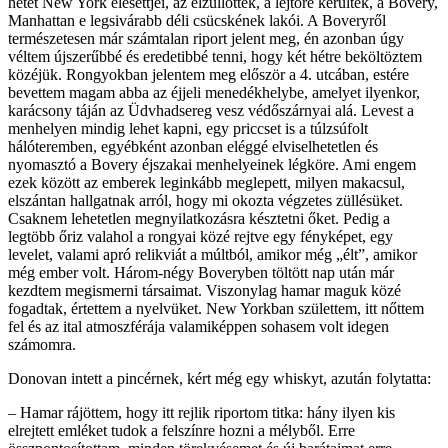
hetet New York elesettjei, az elzüllöttek, a lejtőre kerültek, a Bovery,
Manhattan e legsivárabb déli csücskének lakói. A Boveryről
természetesen már számtalan riport jelent meg, én azonban úgy
véltem újszerűbbé és eredetibbé tenni, hogy két hétre beköltöztem
közéjük. Rongyokban jelentem meg először a 4. utcában, estére
bevettem magam abba az éjjeli menedékhelybe, amelyet ilyenkor,
karácsony táján az Üdvhadsereg vesz védőszárnyai alá. Levest a
menhelyen mindig lehet kapni, egy priccset is a túlzsúfolt
hálóteremben, egyébként azonban eléggé elviselhetetlen és
nyomasztó a Bovery éjszakai menhelyeinek légköre. Ami engem
ezek között az emberek leginkább meglepett, milyen makacsul,
elszántan hallgatnak arról, hogy mi okozta végzetes züllésüket.
Csaknem lehetetlen megnyilatkozásra késztetni őket. Pedig a
legtöbb őriz valahol a rongyai közé rejtve egy fényképet, egy
levelet, valami apró relikviát a múltból, amikor még „élt”, amikor
még ember volt. Három-négy Boveryben töltött nap után már
kezdtem megismerni társaimat. Viszonylag hamar maguk közé
fogadtak, értettem a nyelvüket. New Yorkban születtem, itt nőttem
fel és az ital atmoszférája valamiképpen sohasem volt idegen
számomra.
Donovan intett a pincérnek, kért még egy whiskyt, azután folytatta:
– Hamar rájöttem, hogy itt rejlik riportom titka: hány ilyen kis
elrejtett emléket tudok a felszínre hozni a mélyből. Erre