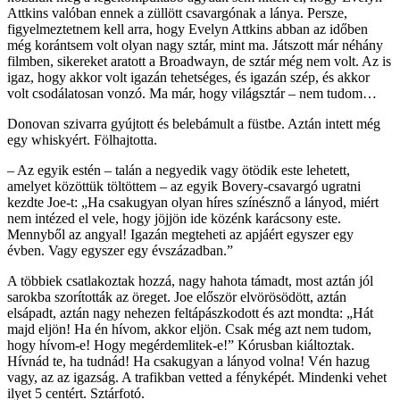
Attkins valóban ennek a züllött csavargónak a lánya. Persze,
figyelmeztetnem kell arra, hogy Evelyn Attkins abban az időben
még korántsem volt olyan nagy sztár, mint ma. Játszott már néhány
filmben, sikereket aratott a Broadwayn, de sztár még nem volt. Az is
igaz, hogy akkor volt igazán tehetséges, és igazán szép, és akkor
volt csodálatosan vonzó. Ma már, hogy világsztár – nem tudom…
Donovan szivarra gyújtott és belebámult a füstbe. Aztán intett még
egy whiskyért. Fölhajtotta.
– Az egyik estén – talán a negyedik vagy ötödik este lehetett,
amelyet közöttük töltöttem – az egyik Bovery-csavargó ugratni
kezdte Joe-t: „Ha csakugyan olyan híres színésznő a lányod, miért
nem intézed el vele, hogy jöjjön ide közénk karácsony este.
Mennyből az angyal! Igazán megteheti az apjáért egyszer egy
évben. Vagy egyszer egy évszázadban.”
A többiek csatlakoztak hozzá, nagy hahota támadt, most aztán jól
sarokba szorították az öreget. Joe először elvörösödött, aztán
elsápadt, aztán nagy nehezen feltápászkodott és azt mondta: „Hát
majd eljön! Ha én hívom, akkor eljön. Csak még azt nem tudom,
hogy hívom-e! Hogy megérdemlitek-e!” Kórusban kiáltoztak.
Hívnád te, ha tudnád! Ha csakugyan a lányod volna! Vén hazug
vagy, az az igazság. A trafikban vetted a fényképét. Mindenki vehet
ilyet 5 centért. Sztárfotó.