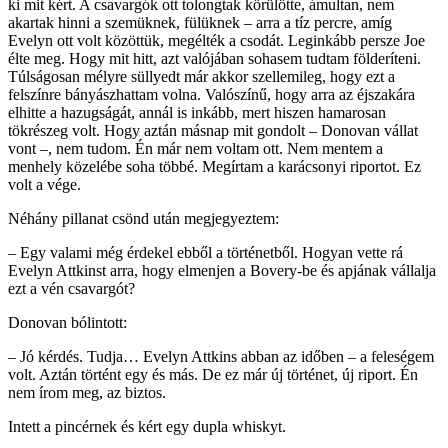
ki mit kért. A csavargók ott tolongtak körülötte, ámultan, nem
akartak hinni a szemüknek, fülüknek – arra a tíz percre, amíg
Evelyn ott volt közöttük, megélték a csodát. Leginkább persze Joe
élte meg. Hogy mit hitt, azt valójában sohasem tudtam földeríteni.
Túlságosan mélyre süllyedt már akkor szellemileg, hogy ezt a
felszínre bányászhattam volna. Valószínű, hogy arra az éjszakára
elhitte a hazugságát, annál is inkább, mert hiszen hamarosan
tökrészeg volt. Hogy aztán másnap mit gondolt – Donovan vállat
vont –, nem tudom. Én már nem voltam ott. Nem mentem a
menhely közelébe soha többé. Megírtam a karácsonyi riportot. Ez
volt a vége.
Néhány pillanat csönd után megjegyeztem:
– Egy valami még érdekel ebből a történetből. Hogyan vette rá
Evelyn Attkinst arra, hogy elmenjen a Bovery-be és apjának vállalja
ezt a vén csavargót?
Donovan bólintott:
– Jó kérdés. Tudja… Evelyn Attkins abban az időben – a feleségem
volt. Aztán történt egy és más. De ez már új történet, új riport. Én
nem írom meg, az biztos.
Intett a pincérnek és kért egy dupla whiskyt.