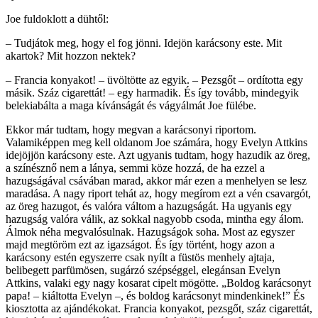
Joe fuldoklott a dühtől:
– Tudjátok meg, hogy el fog jönni. Idejön karácsony este. Mit
akartok? Mit hozzon nektek?
– Francia konyakot! – üvöltötte az egyik. – Pezsgőt – ordította egy
másik. Száz cigarettát! – egy harmadik. És így tovább, mindegyik
belekiabálta a maga kívánságát és vágyálmát Joe fülébe.
Ekkor már tudtam, hogy megvan a karácsonyi riportom.
Valamiképpen meg kell oldanom Joe számára, hogy Evelyn Attkins
idejöjjön karácsony este. Azt ugyanis tudtam, hogy hazudik az öreg,
a színésznő nem a lánya, semmi köze hozzá, de ha ezzel a
hazugságával csávában marad, akkor már ezen a menhelyen se lesz
maradása. A nagy riport tehát az, hogy megírom ezt a vén csavargót,
az öreg hazugot, és valóra váltom a hazugságát. Ha ugyanis egy
hazugság valóra válik, az sokkal nagyobb csoda, mintha egy álom.
Álmok néha megvalósulnak. Hazugságok soha. Most az egyszer
majd megtöröm ezt az igazságot. És így történt, hogy azon a
karácsony estén egyszerre csak nyílt a füstös menhely ajtaja,
belibegett parfümösen, sugárzó szépséggel, elegánsan Evelyn
Attkins, valaki egy nagy kosarat cipelt mögötte. „Boldog karácsonyt
papa! – kiáltotta Evelyn –, és boldog karácsonyt mindenkinek!” És
kiosztotta az ajándékokat. Francia konyakot, pezsgőt, száz cigarettát,