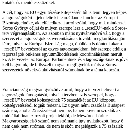
kutató- és mentő eszközöket.
A cél, hogy az EU együttérzése kifejezésén túl is tenni legyen képes
a tagországokért – jelentette ki Jean-Claude Juncker az Európai
Bizottság elnöke, aki elfeledkezett arról szólni, hogy mik mindezzel
Soros György céljai és milyen szerepe lesz a „rescEU”-nak a Soros-
terv végrehajtásában. Az azonban máris nyilvánvalóvá vált, hogy a
szervezet a tagországok szuverenitásának további megkurtításra jön
létre, mivel az Európai Bizottság maga, önállóan is dönteni akar a
„rescEU” bevetéséről az egyes tagországokban, bár szerepe eddig a
tagországok önkénes együttműködésének koordinálásában merült
ki. A tervezetet az Európai Parlamentnek és a tagországoknak is jóvá
kell hagyniuk, de brüsszeli magyar megfigyelők máris a Soros-
szervezetek növekvő aktivitásáról számolnak be a téma kapcsán.
Franciaország megvan győződve arról, hogy a tervezet elnyeri a
tagországok támogatását, mivel a tervben az is szerepel, hogy a
„rescEU” bevetési költségeinek 75 százalékát az EU központi
költségvetéséből fogják fedezni. Ez ugyan némi csalódás Budapest
számára, ahol a 25 százalékot nem be, hanem kivenni szokták az
unió által finanszírozott projektekből, de Mészáros Lőrinc
Magyarország első számú nem strómanja úgy nyilatkozott, hogy ő
nem csak nem stróman, de nem is skót, megelégszik a 75 százalék