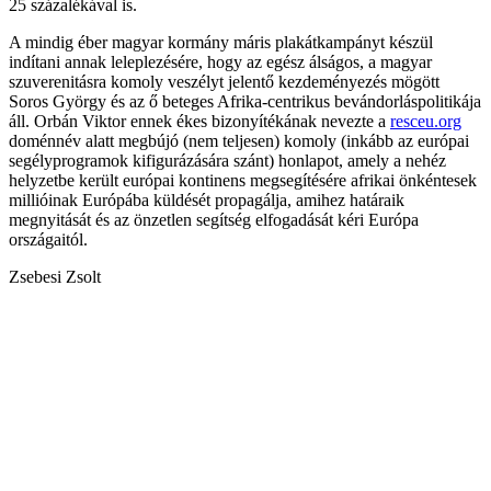
25 százalékával is.
A mindig éber magyar kormány máris plakátkampányt készül
indítani annak leleplezésére, hogy az egész álságos, a magyar
szuverenitásra komoly veszélyt jelentő kezdeményezés mögött
Soros György és az ő beteges Afrika-centrikus bevándorláspolitikája
áll. Orbán Viktor ennek ékes bizonyítékának nevezte a
resceu.org
doménnév alatt megbújó (nem teljesen) komoly (inkább az európai
segélyprogramok kifigurázására szánt) honlapot, amely a nehéz
helyzetbe került európai kontinens megsegítésére afrikai önkéntesek
millióinak Európába küldését propagálja, amihez határaik
megnyitását és az önzetlen segítség elfogadását kéri Európa
országaitól.
Zsebesi Zsolt