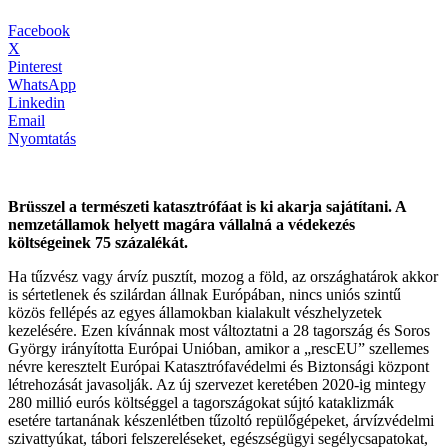
Facebook
X
Pinterest
WhatsApp
Linkedin
Email
Nyomtatás
Brüsszel a természeti katasztrófáat is ki akarja sajátítani. A
nemzetállamok helyett magára vállalná a védekezés
költségeinek 75 százalékát.
Ha tűzvész vagy árvíz pusztít, mozog a föld, az országhatárok akkor
is sértetlenek és szilárdan állnak Európában, nincs uniós szintű
közös fellépés az egyes államokban kialakult vészhelyzetek
kezelésére. Ezen kívánnak most változtatni a 28 tagország és Soros
György irányította Európai Unióban, amikor a
„rescEU” szellemes
névre keresztelt Európai Katasztrófavédelmi és Biztonsági központ
létrehozását javasolják. Az új szervezet keretében 2020-ig mintegy
280 millió eurós költséggel a tagországokat sújtó kataklizmák
esetére tartanának készenlétben tűzoltó repülőgépeket, árvízvédelmi
szivattyúkat, tábori felszereléseket, egészségügyi segélycsapatokat,