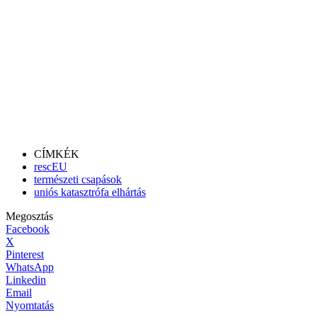
CÍMKÉK
rescEU
természeti csapások
uniós katasztrófa elhártás
Megosztás
Facebook
X
Pinterest
WhatsApp
Linkedin
Email
Nyomtatás