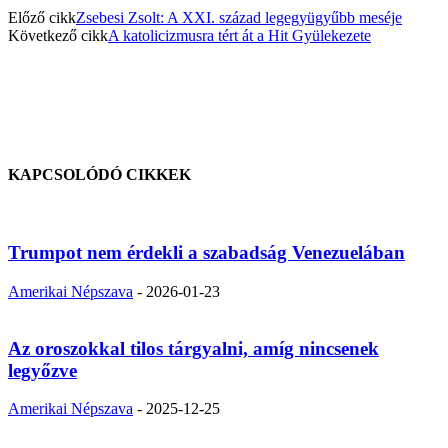
Előző cikk
Zsebesi Zsolt: A XXI. század legegyügyűbb meséje
Következő cikk
A katolicizmusra tért át a Hit Gyülekezete
KAPCSOLÓDÓ CIKKEK
Trumpot nem érdekli a szabadság Venezuelában
Amerikai Népszava
-
2026-01-23
Az oroszokkal tilos tárgyalni, amíg nincsenek
legyőzve
Amerikai Népszava
-
2025-12-25