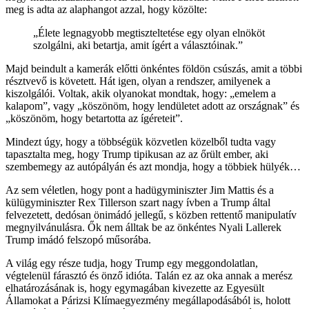
meg is adta az alaphangot azzal, hogy közölte:
„Élete legnagyobb megtiszteltetése egy olyan elnököt
szolgálni, aki betartja, amit ígért a választóinak.”
Majd beindult a kamerák előtti önkéntes földön csúszás, amit a többi
résztvevő is követett. Hát igen, olyan a rendszer, amilyenek a
kiszolgálói. Voltak, akik olyanokat mondtak, hogy: „emelem a
kalapom”, vagy „köszönöm, hogy lendületet adott az országnak” és
„köszönöm, hogy betartotta az ígéreteit”.
Mindezt úgy, hogy a többségük közvetlen közelből tudta vagy
tapasztalta meg, hogy Trump tipikusan az az őrült ember, aki
szembemegy az autópályán és azt mondja, hogy a többiek hülyék…
Az sem véletlen, hogy pont a hadügyminiszter Jim Mattis és a
külügyminiszter Rex Tillerson szart nagy ívben a Trump által
felvezetett, dedósan önimádó jellegű, s közben rettentő manipulatív
megnyilvánulásra. Ők nem álltak be az önkéntes Nyali Lallerek
Trump imádó felszopó műsorába.
A világ egy része tudja, hogy Trump egy meggondolatlan,
végtelenül fárasztó és önző idióta. Talán ez az oka annak a merész
elhatározásának is, hogy egymagában kivezette az Egyesült
Államokat a Párizsi Klímaegyezmény megállapodásából is, holott