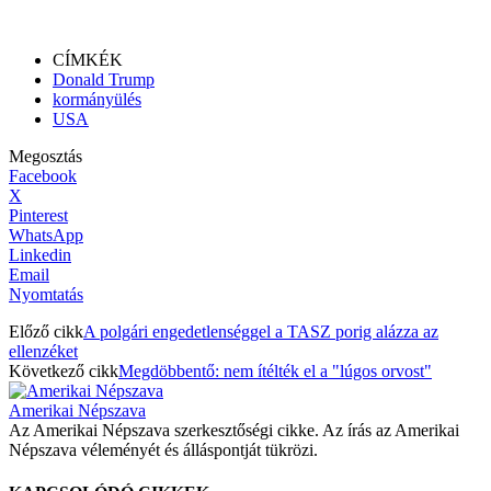
CÍMKÉK
Donald Trump
kormányülés
USA
Megosztás
Facebook
X
Pinterest
WhatsApp
Linkedin
Email
Nyomtatás
Előző cikk
A polgári engedetlenséggel a TASZ porig alázza az
ellenzéket
Következő cikk
Megdöbbentő: nem ítélték el a "lúgos orvost"
Amerikai Népszava
Az Amerikai Népszava szerkesztőségi cikke. Az írás az Amerikai
Népszava véleményét és álláspontját tükrözi.