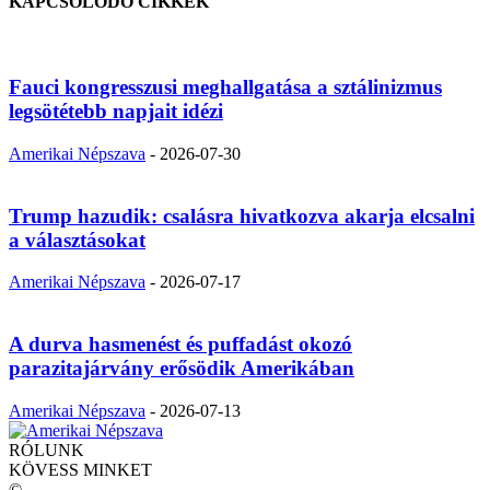
KAPCSOLÓDÓ CIKKEK
Fauci kongresszusi meghallgatása a sztálinizmus
legsötétebb napjait idézi
Amerikai Népszava
-
2026-07-30
Trump hazudik: csalásra hivatkozva akarja elcsalni
a választásokat
Amerikai Népszava
-
2026-07-17
A durva hasmenést és puffadást okozó
parazitajárvány erősödik Amerikában
Amerikai Népszava
-
2026-07-13
RÓLUNK
KÖVESS MINKET
©