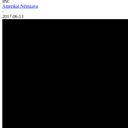
Írta:
Amerikai Népszava
-
2017-06-13