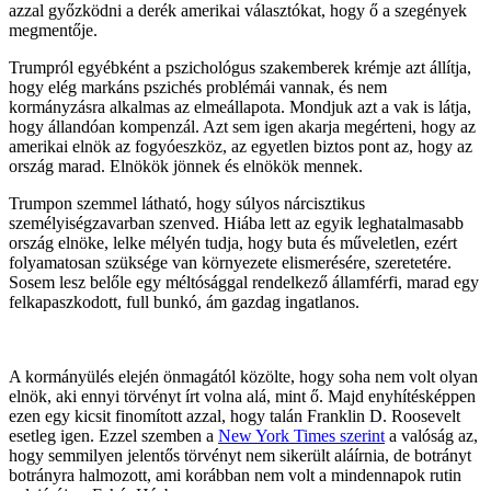
azzal győzködni a derék amerikai választókat, hogy ő a szegények
megmentője.
Trumpról egyébként a pszichológus szakemberek krémje azt állítja,
hogy elég markáns pszichés problémái vannak, és nem
kormányzásra alkalmas az elmeállapota. Mondjuk azt a vak is látja,
hogy állandóan kompenzál. Azt sem igen akarja megérteni, hogy az
amerikai elnök az fogyóeszköz, az egyetlen biztos pont az, hogy az
ország marad. Elnökök jönnek és elnökök mennek.
Trumpon szemmel látható, hogy súlyos nárcisztikus
személyiségzavarban szenved. Hiába lett az egyik leghatalmasabb
ország elnöke, lelke mélyén tudja, hogy buta és műveletlen, ezért
folyamatosan szüksége van környezete elismerésére, szeretetére.
Sosem lesz belőle egy méltósággal rendelkező államférfi, marad egy
felkapaszkodott, full bunkó, ám gazdag ingatlanos.
A kormányülés elején önmagától közölte, hogy soha nem volt olyan
elnök, aki ennyi törvényt írt volna alá, mint ő. Majd enyhítésképpen
ezen egy kicsit finomított azzal, hogy talán Franklin D. Roosevelt
esetleg igen. Ezzel szemben a
New York Times szerint
a valóság az,
hogy semmilyen jelentős törvényt nem sikerült aláírnia, de botrányt
botrányra halmozott, ami korábban nem volt a mindennapok rutin