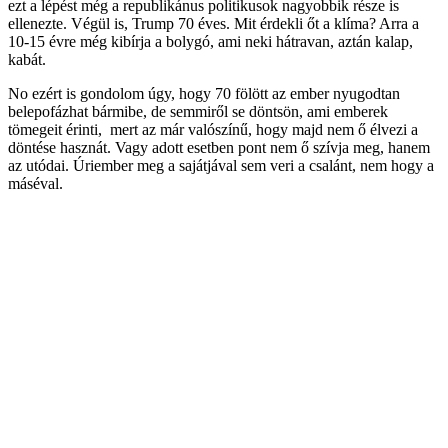
ezt a lépést még a republikánus politikusok nagyobbik része is
ellenezte. Végül is, Trump 70 éves. Mit érdekli őt a klíma? Arra a
10-15 évre még kibírja a bolygó, ami neki hátravan, aztán kalap,
kabát.
No ezért is gondolom úgy, hogy 70 fölött az ember nyugodtan
belepofázhat bármibe, de semmiről se döntsön, ami emberek
tömegeit érinti, mert az már valószínű, hogy majd nem ő élvezi a
döntése hasznát. Vagy adott esetben pont nem ő szívja meg, hanem
az utódai. Úriember meg a sajátjával sem veri a csalánt, nem hogy a
máséval.