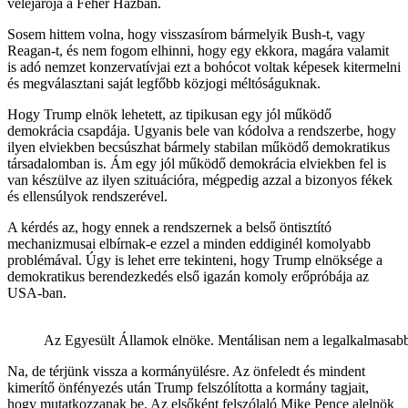
velejárója a Fehér Házban.
Sosem hittem volna, hogy visszasírom bármelyik Bush-t, vagy
Reagan-t, és nem fogom elhinni, hogy egy ekkora, magára valamit
is adó nemzet konzervatívjai ezt a bohócot voltak képesek kitermelni
és megválasztani saját legfőbb közjogi méltóságuknak.
Hogy Trump elnök lehetett, az tipikusan egy jól működő
demokrácia csapdája. Ugyanis bele van kódolva a rendszerbe, hogy
ilyen elviekben becsúszhat bármely stabilan működő demokratikus
társadalomban is. Ám egy jól működő demokrácia elviekben fel is
van készülve az ilyen szituációra, mégpedig azzal a bizonyos fékek
és ellensúlyok rendszerével.
A kérdés az, hogy ennek a rendszernek a belső öntisztító
mechanizmusai elbírnak-e ezzel a minden eddiginél komolyabb
problémával. Úgy is lehet erre tekinteni, hogy Trump elnöksége a
demokratikus berendezkedés első igazán komoly erőpróbája az
USA-ban.
Az Egyesült Államok elnöke. Mentálisan nem a legalkalmasabb 
Na, de térjünk vissza a kormányülésre. Az önfeledt és mindent
kimerítő önfényezés után Trump felszólította a kormány tagjait,
hogy mutatkozzanak be. Az elsőként felszólaló Mike Pence alelnök