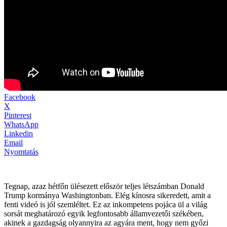
Facebook
X
Pinterest
WhatsApp
Linkedin
Email
Nyomtatás
Tegnap, azaz hétfőn ülésezett először teljes létszámban Donald
Trump kormánya Washingtonban. Elég kínosra sikeredett, amit a
fenti videó is jól szemléltet. Ez az inkompetens pojáca ül a világ
sorsát meghatározó egyik legfontosabb államvezetői székében,
akinek a gazdagság olyannyira az agyára ment, hogy nem győzi