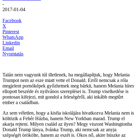
-
2017-01-04
Facebook
X
Pinterest
WhatsApp
Linkedin
Email
Nyomtatás
Talán nem vagyunk túl illetlenek, ha megállapítjuk, hogy Melania
Trumpot nem az esze miatt vette el Donald. Erről nemcsak a róla
megjelent pornóképek győzhetnek meg bárkit, hanem Melania híres
ellopott beszéde és nyilvános szereplései is. Trump viselkedése is
pontosan kifejezi, mit gondol a feleségéről, aki inkább megtűrt
ember a családban.
Az sem véletlen, hogy a kisfia iskolájára hivatkozva Melania nem is
költözik a Fehér Házba, hanem New Yorkban marad. Trump el
akarja rejteni. Milyen család az ilyen? Megy viszont Washingtonba
Donald Trump lánya, Ivánka Trump, aki nemcsak az anyja
szépségét örökölte, hanem az eszét is. Okos nő, akire büszke az