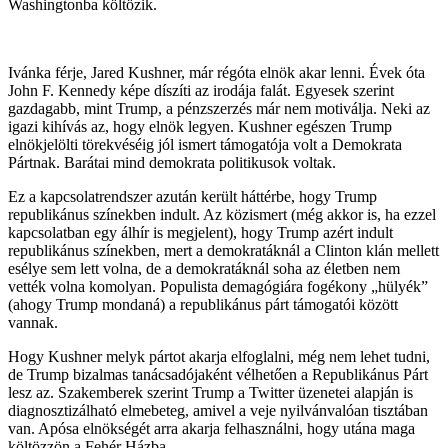
Washingtonba költözik.
Ivánka férje, Jared Kushner, már régóta elnök akar lenni. Évek óta
John F. Kennedy képe díszíti az irodája falát. Egyesek szerint
gazdagabb, mint Trump, a pénzszerzés már nem motiválja. Neki az
igazi kihívás az, hogy elnök legyen. Kushner egészen Trump
elnökjelölti törekvéséig jól ismert támogatója volt a Demokrata
Pártnak. Barátai mind demokrata politikusok voltak.
Ez a kapcsolatrendszer azután került háttérbe, hogy Trump
republikánus színekben indult. Az közismert (még akkor is, ha ezzel
kapcsolatban egy álhír is megjelent), hogy Trump azért indult
republikánus színekben, mert a demokratáknál a Clinton klán mellett
esélye sem lett volna, de a demokratáknál soha az életben nem
vették volna komolyan. Populista demagógiára fogékony „hülyék”
(ahogy Trump mondaná) a republikánus párt támogatói között
vannak.
Hogy Kushner melyk pártot akarja elfoglalni, még nem lehet tudni,
de Trump bizalmas tanácsadójaként vélhetően a Republikánus Párt
lesz az. Szakemberek szerint Trump a Twitter üzenetei alapján is
diagnosztizálható elmebeteg, amivel a veje nyilvánvalóan tisztában
van. Apósa elnökségét arra akarja felhasználni, hogy utána maga
költözzön a Fehér Házba.