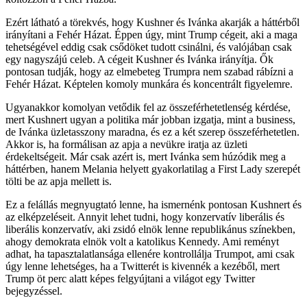
Ezért látható a törekvés, hogy Kushner és Ivánka akarják a háttérből
irányítani a Fehér Házat. Éppen úgy, mint Trump cégeit, aki a maga
tehetségével eddig csak csődöket tudott csinálni, és valójában csak
egy nagyszájú celeb. A cégeit Kushner és Ivánka irányítja. Ők
pontosan tudják, hogy az elmebeteg Trumpra nem szabad rábízni a
Fehér Házat. Képtelen komoly munkára és koncentrált figyelemre.
Ugyanakkor komolyan vetődik fel az összeférhetetlenség kérdése,
mert Kushnert ugyan a politika már jobban izgatja, mint a business,
de Ivánka üzletasszony maradna, és ez a két szerep összeférhetetlen.
Akkor is, ha formálisan az apja a nevükre iratja az üzleti
érdekeltségeit. Már csak azért is, mert Ivánka sem húzódik meg a
háttérben, hanem Melania helyett gyakorlatilag a First Lady szerepét
tölti be az apja mellett is.
Ez a felállás megnyugtató lenne, ha ismernénk pontosan Kushnert és
az elképzeléseit. Annyit lehet tudni, hogy konzervatív liberális és
liberális konzervatív, aki zsidó elnök lenne republikánus színekben,
ahogy demokrata elnök volt a katolikus Kennedy. Ami reményt
adhat, ha tapasztalatlansága ellenére kontrollálja Trumpot, ami csak
úgy lenne lehetséges, ha a Twitterét is kivennék a kezéből, mert
Trump öt perc alatt képes felgyújtani a világot egy Twitter
bejegyzéssel.