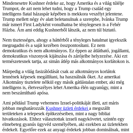
Mindenesetre Kushner érdeke az, hogy Amerika és a világ túlélje
Trumpot, de azt nem lehet tudni, hogy a Trump család egy
intelligens fiatal házaspár képében is mekkora veszélyt jelentene.
Trump mellett négy év alatt beletanulnak a szerepbe, Ivánka Trump
már ismert First Ladyként vonulhatna be ténylegesen is a Fehér
Házba. Ám ami eddig Kushnerből látszik, az nem túl biztató.
Nem tisztességes, ahogy a háttérből a tényleges hatalmat igyekszik
megragadni és a saját kezében összpontosítani. Ez nem
demokratikus és nem alkotmányos. Ez éppen az átlátható, jogállami,
demokratikus viszonyok kijátszása és zárójelbe helyzezése. Aki ezt
természetesnek tartja, az simán átlép más alkotmányos korlátokon is.
Márpedig a világ fasizálódását csak az alkotmányos korlátok
lennének képesek megállítani, ha használnák őket. Az amerikai
Alkotmány tisztelete nélkül egy másik gátlástalan ember, aki még
intelligens is, életveszélyes lehet Amerika élén ugyanúgy, mint a
nem beszámítható apósa.
Ami például Trump vehemens Izrael-politikáját illeti, azt máris
jobban meghatározzák
Kushner üzleti érdekei
a megszállt
területeken a telepesek építkezéseiben, mint a nagy bibliai
hivatkozások. Ehhez választottak izraeli nagykövetet, szintén egy
elmebeteg gyanús ügyvéd személyében, aki ezekben az üzletekben
érdekelt. Egyelőre ezek az anyagi érdekek jobban dominálnak, mint