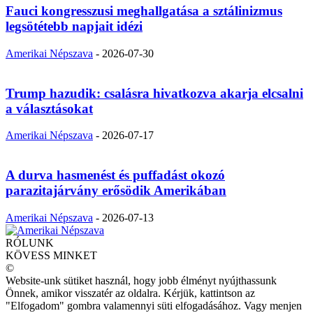
Fauci kongresszusi meghallgatása a sztálinizmus
legsötétebb napjait idézi
Amerikai Népszava
-
2026-07-30
Trump hazudik: csalásra hivatkozva akarja elcsalni
a választásokat
Amerikai Népszava
-
2026-07-17
A durva hasmenést és puffadást okozó
parazitajárvány erősödik Amerikában
Amerikai Népszava
-
2026-07-13
RÓLUNK
KÖVESS MINKET
©
Website-unk sütiket használ, hogy jobb élményt nyújthassunk
Önnek, amikor visszatér az oldalra. Kérjük, kattintson az
"Elfogadom" gombra valamennyi süti elfogadásához. Vagy menjen