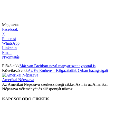
Megosztás
Facebook
X
Pinterest
WhatsApp
Linkedin
Email
Nyomtatás
Előző cikk
Már van Breitbart nevű magyar szennyportál is
Következő cikk
Az Év Embere – Kiigazították Orbán hazugságait
Amerikai Népszava
Az Amerikai Népszava szerkesztőségi cikke. Az írás az Amerikai
Népszava véleményét és álláspontját tükrözi.
KAPCSOLÓDÓ CIKKEK