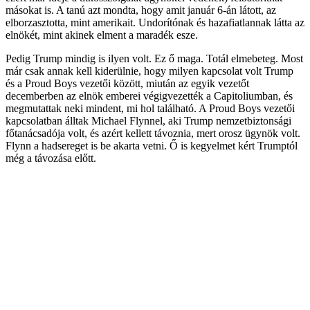
másokat is. A tanú azt mondta, hogy amit január 6-án látott, az
elborzasztotta, mint amerikait. Undorítónak és hazafiatlannak látta az
elnökét, mint akinek elment a maradék esze.
Pedig Trump mindig is ilyen volt. Ez ő maga. Totál elmebeteg. Most
már csak annak kell kiderülnie, hogy milyen kapcsolat volt Trump
és a Proud Boys vezetői között, miután az egyik vezetőt
decemberben az elnök emberei végigvezették a Capitoliumban, és
megmutattak neki mindent, mi hol található. A Proud Boys vezetői
kapcsolatban álltak Michael Flynnel, aki Trump nemzetbiztonsági
főtanácsadója volt, és azért kellett távoznia, mert orosz ügynök volt.
Flynn a hadsereget is be akarta vetni. Ő is kegyelmet kért Trumptól
még a távozása előtt.