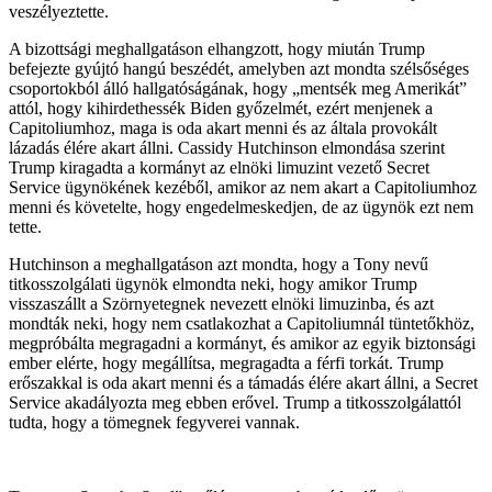
veszélyeztette.
A bizottsági meghallgatáson elhangzott, hogy miután Trump
befejezte gyújtó hangú beszédét, amelyben azt mondta szélsőséges
csoportokból álló hallgatóságának, hogy „mentsék meg Amerikát”
attól, hogy kihirdethessék Biden győzelmét, ezért menjenek a
Capitoliumhoz, maga is oda akart menni és az általa provokált
lázadás élére akart állni. Cassidy Hutchinson elmondása szerint
Trump kiragadta a kormányt az elnöki limuzint vezető Secret
Service ügynökének kezéből, amikor az nem akart a Capitoliumhoz
menni és követelte, hogy engedelmeskedjen, de az ügynök ezt nem
tette.
Hutchinson a meghallgatáson azt mondta, hogy a Tony nevű
titkosszolgálati ügynök elmondta neki, hogy amikor Trump
visszaszállt a Szörnyetegnek nevezett elnöki limuzinba, és azt
mondták neki, hogy nem csatlakozhat a Capitoliumnál tüntetőkhöz,
megpróbálta megragadni a kormányt, és amikor az egyik biztonsági
ember elérte, hogy megállítsa, megragadta a férfi torkát. Trump
erőszakkal is oda akart menni és a támadás élére akart állni, a Secret
Service akadályozta meg ebben erővel. Trump a titkosszolgálattól
tudta, hogy a tömegnek fegyverei vannak.