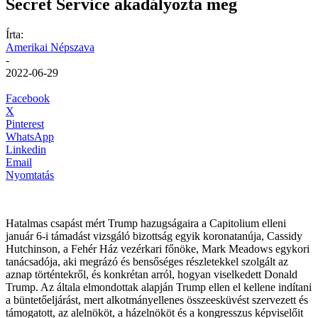
Secret Service akadályozta meg
Írta:
Amerikai Népszava
-
2022-06-29
Facebook
X
Pinterest
WhatsApp
Linkedin
Email
Nyomtatás
Hatalmas csapást mért Trump hazugságaira a Capitolium elleni
január 6-i támadást vizsgáló bizottság egyik koronatanúja, Cassidy
Hutchinson, a Fehér Ház vezérkari főnöke, Mark Meadows egykori
tanácsadója, aki megrázó és bensőséges részletekkel szolgált az
aznap történtekről, és konkrétan arról, hogyan viselkedett Donald
Trump. Az általa elmondottak alapján Trump ellen el kellene indítani
a büntetőeljárást, mert alkotmányellenes összeesküvést szervezett és
támogatott, az alelnököt, a házelnököt és a kongresszus képviselőit