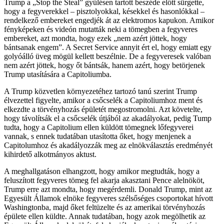
Trump a „Stop the Steal” gyűlésen tartott beszéde előtt sürgette,
hogy a fegyverekkel – pisztolyokkal, késekkel és hasonlókkal –
rendelkező embereket engedjék át az elektromos kapukon. Amikor
fényképeken és videón mutatták neki a tömegben a fegyveres
embereket, azt mondta, hogy ezek „nem azért jöttek, hogy
bántsanak engem”. A Secret Service annyit ért el, hogy emiatt egy
golyóálló üveg mögül kellett beszélnie. De a fegyveresek valóban
nem azért jöttek, hogy őt bántsák, hanem azért, hogy betörjenek
Trump utasítására a Capitoliumba.
A Trump közvetlen környezetéhez tartozó tanú szerint Trump
élvezettel figyelte, amikor a csőcselék a Capitoliumhoz ment és
elkezdte a törvényhozás épületét megostromolni. Azt követelte,
hogy távolítsák el a csőcselék útjából az akadályokat, pedig Tump
tudta, hogy a Capitolium ellen küldött tömegnek lőfegyverei
vannak, s ennek tudatában utasította őket, hogy menjenek a
Capitolumhoz és akadályozzák meg az elnökválasztás eredményét
kihirdető alkotmányos aktust.
A meghallgatáson elhangzott, hogy amikor megtudták, hogy a
feluszított fegyveres tömeg fel akarja akasztani Pence alelnököt,
Trump erre azt mondta, hogy megérdemli. Donald Trump, mint az
Egyesült Államok elnöke fegyveres szélsőséges csoportokat hívott
Washingtonba, majd őket feltüzelte és az amerikai törvényhozás
épülete ellen küldte. Annak tudatában, hogy azok megölhetik az