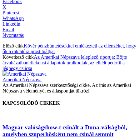
Facebook
X
Pinterest
WhatsApp
Linkedin
Email
Nyomtatás
Előző cikk
Kövér pénzbüntetésekkel emlékezteti az ellenzéket, hogy
ők a diktatúra prostituáltjai
Következő cikk
Az Amerikai Népszava leleplező riportja: Böjte
árvaházaiban dickensi állapotok uralkodtak, az elítélt pedofil a
jéghegy csúcsa
Amerikai Népszava
Az Amerikai Népszava szerkesztőségi cikke. Az írás az Amerikai
Népszava véleményét és álláspontját tükrözi.
KAPCSOLÓDÓ CIKKEK
Magyar valóságshow-t csinált a Duna-válságból,
amelyben szuperhősként nem csinál semmit