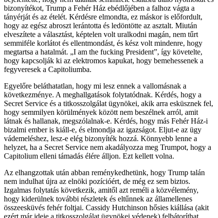
bizonyítékot, Trump a Fehér Ház ebédlőjében a falhoz vágta a
tányérját és az ételét. Kérdésre elmondta, ez máskor is előfordult,
hogy az egész abroszt lerántotta és ledöntötte az asztalt. Miután
elveszítete a választást, képtelen volt uralkodni magán, nem tűrt
semmiféle korlátot és ellentmondást, és kész volt mindenre, hogy
megtartsa a hatalmát. „I am the fucking President”, így követelte,
hogy kapcsolják ki az elektromos kapukat, hogy bemehessenek a
fegyveresek a Capitoliumba.
Egyelőre beláthatatlan, hogy mi lesz ennek a vallomásnak a
következménye. A meghallgatások folytatódnak. Kérdés, hogy a
Secret Service és a titkosszolgálat ügynökei, akik arra esküsznek fel,
hogy semmilyen körülmények között nem beszélnek arról, amit
látnak és hallanak, megszólalnak-e. Kérdés, hogy más Fehér Ház-i
bizalmi ember is kiáll-e, és elmondja az igazságot. Eljut-e az ügy
vádemeléshez, lesz-e elég bizonyíték hozzá. Könnyebb lenne a
helyzet, ha a Secret Service nem akadályozza meg Trumpot, hogy a
Capitolium elleni támadás élére álljon. Ezt kellett volna.
Az elhangzottak után abban reménykedhetünk, hogy Trump talán
nem indulhat újra az elnöki pozícióért, de még ez sem biztos.
Izgalmas folytatás következik, amitől azt reméli a közvélemény,
hogy kiderülnek további részletek és eltűnnek az államellenes
összeesküvés fehér foltjai. Cassidy Hutchinson hősies kiállása (akit
ezért már ideje a titkosszolgálat ügynökei védenek) felbátoríthat