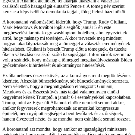
Egyesült Államok alelnökét, fel akarják akasztani a választási
csalásról szóló hazugságát elutasító Pence-t. A tömeg név szerint
kereste a képviselőház demokrata tagjait, főleg Pelosi házelnököt.
A koronatanú vallomásából kiderült, hogy Trump, Rudy Giuliani,
Mark Meadows és további lojális segítők január 5-én este
megbeszélést tartottak egy washingtoni hotelben, ahol egyeztettek
arról, hogy másnap mi történjen. Akkor terveztek meg mindent,
hogyan akadályoztassák meg a tömeggel a választás eredményének
hitelesítését. Giuliani is beszélt Trump előtt a tömegnek, és tüzelte
őket a választási csalásról szóló hazugsággal. Információk szerint az
volt a szándék, hogy másnap a tömeggel megakadályoztassák Biden
győzelmének kihirdetését és alkotmányos hitelesítését.
Ez államellenes összeesküvés, az alkotmányos rend megdöntésének
kísérlete. Abszolút bűncselekmény, sőt bűncselekmények sorozata.
Nem véletlen, hogy a meghallgatáson elhangzott: Giuliani,
Meadows és az összeesküvés más tagjai valamennyien elnöki
kegyelmet kértek Trumptól a január 6-i eseményekkel kapcsolatban.
Trump, mint az Egyesült Államok elnöke nem tett semmit akkor,
amikor fegyveresek megrohamozták az amerikai kongresszus
épületét, nem nyújtott segtséget a bent levőknek és az őrségnek,
hanem élvezettel nézte, és az mondta, nem csinálnak semmi rosszat.
A koronatanú azt mondta, hogy amikor az igazságügyi minisztere
bejelentette, hogy nem találtak semmiféle csalásra utaló nyomokat és