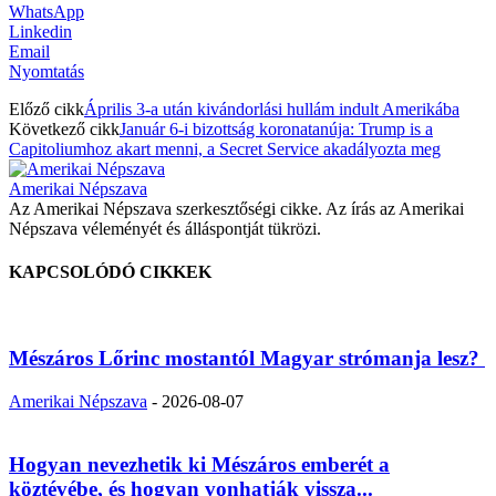
WhatsApp
Linkedin
Email
Nyomtatás
Előző cikk
Április 3-a után kivándorlási hullám indult Amerikába
Következő cikk
Január 6-i bizottság koronatanúja: Trump is a
Capitoliumhoz akart menni, a Secret Service akadályozta meg
Amerikai Népszava
Az Amerikai Népszava szerkesztőségi cikke. Az írás az Amerikai
Népszava véleményét és álláspontját tükrözi.
KAPCSOLÓDÓ CIKKEK
Mészáros Lőrinc mostantól Magyar strómanja lesz?
Amerikai Népszava
-
2026-08-07
Hogyan nevezhetik ki Mészáros emberét a
köztévébe, és hogyan vonhatják vissza...