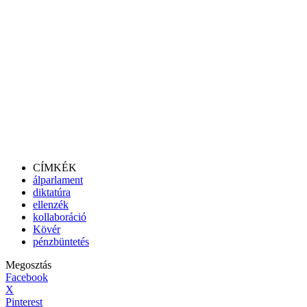
CÍMKÉK
álparlament
diktatúra
ellenzék
kollaboráció
Kövér
pénzbüntetés
Megosztás
Facebook
X
Pinterest