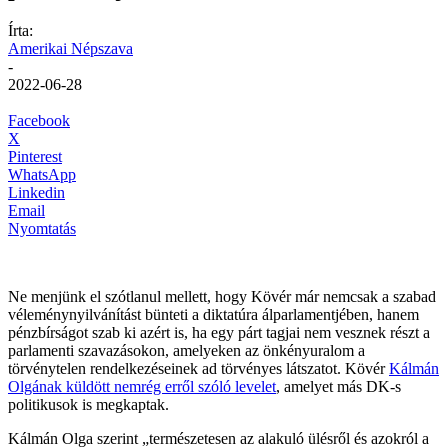
Írta:
Amerikai Népszava
-
2022-06-28
Facebook
X
Pinterest
WhatsApp
Linkedin
Email
Nyomtatás
Ne menjünk el szótlanul mellett, hogy Kövér már nemcsak a szabad
véleménynyilvánítást bünteti a diktatúra álparlamentjében, hanem
pénzbírságot szab ki azért is, ha egy párt tagjai nem vesznek részt a
parlamenti szavazásokon, amelyeken az önkényuralom a
törvénytelen rendelkezéseinek ad törvényes látszatot. Kövér
Kálmán
Olgának küldött nemrég erről szóló levelet
, amelyet más DK-s
politikusok is megkaptak.
Kálmán Olga szerint „természetesen az alakuló ülésről és azokról a