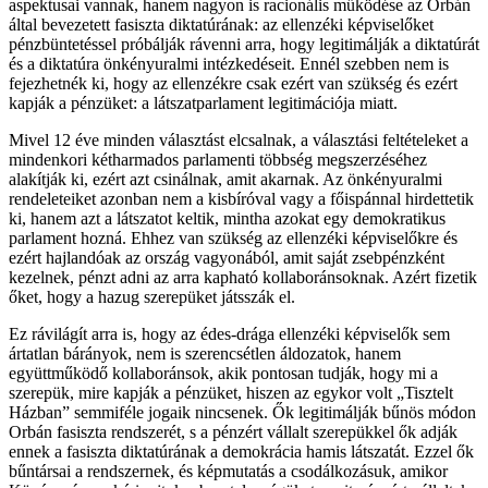
aspektusai vannak, hanem nagyon is racionális működése az Orbán
által bevezetett fasiszta diktatúrának: az ellenzéki képviselőket
pénzbüntetéssel próbálják rávenni arra, hogy legitimálják a diktatúrát
és a diktatúra önkényuralmi intézkedéseit. Ennél szebben nem is
fejezhetnék ki, hogy az ellenzékre csak ezért van szükség és ezért
kapják a pénzüket: a látszatparlament legitimációja miatt.
Mivel 12 éve minden választást elcsalnak, a választási feltételeket a
mindenkori kétharmados parlamenti többség megszerzéséhez
alakítják ki, ezért azt csinálnak, amit akarnak. Az önkényuralmi
rendeleteiket azonban nem a kisbíróval vagy a főispánnal hirdettetik
ki, hanem azt a látszatot keltik, mintha azokat egy demokratikus
parlament hozná. Ehhez van szükség az ellenzéki képviselőkre és
ezért hajlandóak az ország vagyonából, amit saját zsebpénzként
kezelnek, pénzt adni az arra kapható kollaboránsoknak. Azért fizetik
őket, hogy a hazug szerepüket játsszák el.
Ez rávilágít arra is, hogy az édes-drága ellenzéki képviselők sem
ártatlan bárányok, nem is szerencsétlen áldozatok, hanem
együttműködő kollaboránsok, akik pontosan tudják, hogy mi a
szerepük, mire kapják a pénzüket, hiszen az egykor volt „Tisztelt
Házban” semmiféle jogaik nincsenek. Ők legitimálják bűnös módon
Orbán fasiszta rendszerét, s a pénzért vállalt szerepükkel ők adják
ennek a fasiszta diktatúrának a demokrácia hamis látszatát. Ezzel ők
bűntársai a rendszernek, és képmutatás a csodálkozásuk, amikor