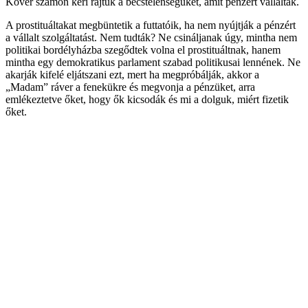
Kövér számon kéri rajtuk a becstelenségüket, amit pénzért vállaltak.
A prostituáltakat megbüntetik a futtatóik, ha nem nyújtják a pénzért
a vállalt szolgáltatást. Nem tudták? Ne csináljanak úgy, mintha nem
politikai bordélyházba szegődtek volna el prostituáltnak, hanem
mintha egy demokratikus parlament szabad politikusai lennének. Ne
akarják kifelé eljátszani ezt, mert ha megpróbálják, akkor a
„Madam” ráver a fenekükre és megvonja a pénzüket, arra
emlékeztetve őket, hogy ők kicsodák és mi a dolguk, miért fizetik
őket.