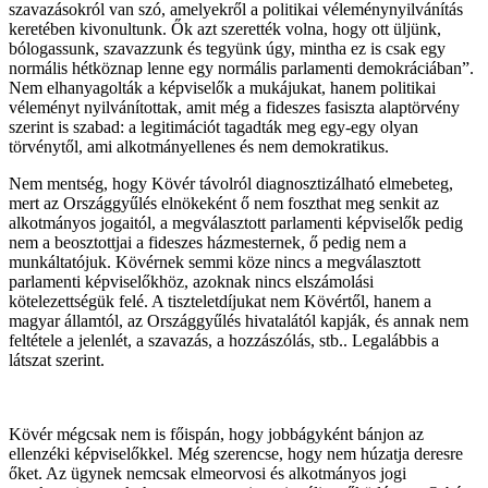
szavazásokról van szó, amelyekről a politikai véleménynyilvánítás
keretében kivonultunk. Ők azt szerették volna, hogy ott üljünk,
bólogassunk, szavazzunk és tegyünk úgy, mintha ez is csak egy
normális hétköznap lenne egy normális parlamenti demokráciában”.
Nem elhanyagolták a képviselők a mukájukat, hanem politikai
véleményt nyilvánítottak, amit még a fideszes fasiszta alaptörvény
szerint is szabad: a legitimációt tagadták meg egy-egy olyan
törvénytől, ami alkotmányellenes és nem demokratikus.
Nem mentség, hogy Kövér távolról diagnosztizálható elmebeteg,
mert az Országgyűlés elnökeként ő nem foszthat meg senkit az
alkotmányos jogaitól, a megválasztott parlamenti képviselők pedig
nem a beosztottjai a fideszes házmesternek, ő pedig nem a
munkáltatójuk. Kövérnek semmi köze nincs a megválasztott
parlamenti képviselőkhöz, azoknak nincs elszámolási
kötelezettségük felé. A tiszteletdíjukat nem Kövértől, hanem a
magyar államtól, az Országgyűlés hivatalától kapják, és annak nem
feltétele a jelenlét, a szavazás, a hozzászólás, stb.. Legalábbis a
látszat szerint.
Kövér mégcsak nem is főispán, hogy jobbágyként bánjon az
ellenzéki képviselőkkel. Még szerencse, hogy nem húzatja deresre
őket. Az ügynek nemcsak elmeorvosi és alkotmányos jogi