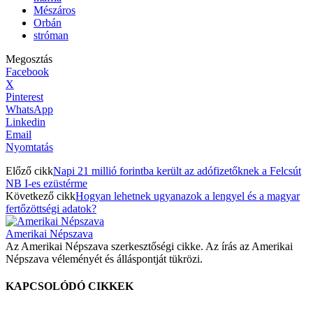
Mészáros
Orbán
stróman
Megosztás
Facebook
X
Pinterest
WhatsApp
Linkedin
Email
Nyomtatás
Előző cikk
Napi 21 millió forintba került az adófizetőknek a Felcsút
NB I-es ezüstérme
Következő cikk
Hogyan lehetnek ugyanazok a lengyel és a magyar
fertőzöttségi adatok?
Amerikai Népszava
Az Amerikai Népszava szerkesztőségi cikke. Az írás az Amerikai
Népszava véleményét és álláspontját tükrözi.
KAPCSOLÓDÓ CIKKEK