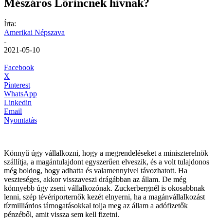
Mészáros Lőrincnek hívnak?
Írta:
Amerikai Népszava
-
2021-05-10
Facebook
X
Pinterest
WhatsApp
Linkedin
Email
Nyomtatás
Könnyű úgy vállalkozni, hogy a megrendeléseket a miniszterelnök
szállítja, a magántulajdont egyszerűen elveszik, és a volt tulajdonos
még boldog, hogy adhatta és valamennyivel távozhatott. Ha
veszteséges, akkor visszaveszi drágábban az állam. De még
könnyebb úgy zseni vállalkozónak. Zuckerbergnél is okosabbnak
lenni, szép tévériporternők kezét elnyerni, ha a magánvállalkozást
tízmilliárdos támogatásokkal tolja meg az állam a adófizetők
pénzéből, amit vissza sem kell fizetni.