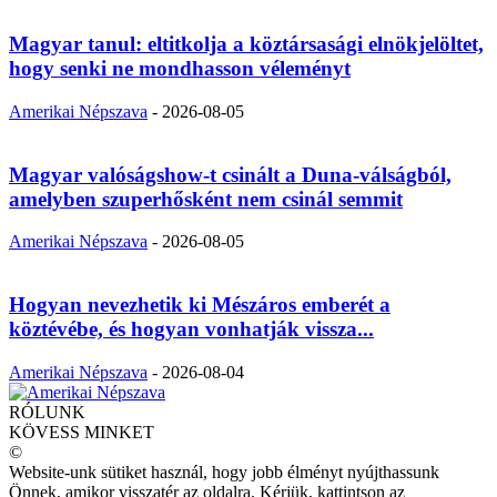
Magyar tanul: eltitkolja a köztársasági elnökjelöltet,
hogy senki ne mondhasson véleményt
Amerikai Népszava
-
2026-08-05
Magyar valóságshow-t csinált a Duna-válságból,
amelyben szuperhősként nem csinál semmit
Amerikai Népszava
-
2026-08-05
Hogyan nevezhetik ki Mészáros emberét a
köztévébe, és hogyan vonhatják vissza...
Amerikai Népszava
-
2026-08-04
RÓLUNK
KÖVESS MINKET
©
Website-unk sütiket használ, hogy jobb élményt nyújthassunk
Önnek, amikor visszatér az oldalra. Kérjük, kattintson az