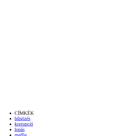
CÍMKÉK
bűnözés
korrupció
lopás
maffia