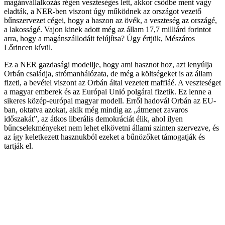
magánvállalkozás régen veszteséges lett, akkor csődbe ment vagy
eladták, a NER-ben viszont úgy működnek az országot vezető
bűnszervezet cégei, hogy a haszon az övék, a veszteség az országé,
a lakosságé. Vajon kinek adott még az állam 17,7 milliárd forintot
arra, hogy a magánszállodáit felújítsa? Úgy értjük, Mészáros
Lőrincen kívül.
Ez a NER gazdasági modellje, hogy ami hasznot hoz, azt lenyúlja
Orbán családja, strómanhálózata, de még a költségeket is az állam
fizeti, a bevétel viszont az Orbán által vezetett maffiáé. A veszteséget
a magyar emberek és az Európai Unió polgárai fizetik. Ez lenne a
sikeres közép-európai magyar modell. Erről hadovál Orbán az EU-
ban, oktatva azokat, akik még mindig az „átmenet zavaros
időszakát”, az átkos liberális demokráciát élik, ahol ilyen
bűncselekményeket nem lehet elkövetni állami szinten szervezve, és
az így keletkezett hasznukból ezeket a bűnözőket támogatják és
tartják el.