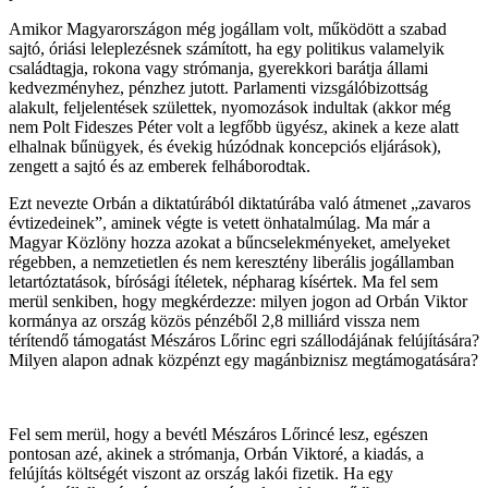
Amikor Magyarországon még jogállam volt, működött a szabad
sajtó, óriási leleplezésnek számított, ha egy politikus valamelyik
családtagja, rokona vagy strómanja, gyerekkori barátja állami
kedvezményhez, pénzhez jutott. Parlamenti vizsgálóbizottság
alakult, feljelentések születtek, nyomozások indultak (akkor még
nem Polt Fideszes Péter volt a legfőbb ügyész, akinek a keze alatt
elhalnak bűnügyek, és évekig húzódnak koncepciós eljárások),
zengett a sajtó és az emberek felháborodtak.
Ezt nevezte Orbán a diktatúrából diktatúrába való átmenet „zavaros
évtizedeinek”, aminek végte is vetett önhatalmúlag. Ma már a
Magyar Közlöny hozza azokat a bűncselekményeket, amelyeket
régebben, a nemzetietlen és nem keresztény liberális jogállamban
letartóztatások, bírósági ítéletek, népharag kísértek. Ma fel sem
merül senkiben, hogy megkérdezze: milyen jogon ad Orbán Viktor
kormánya az ország közös pénzéből 2,8 milliárd vissza nem
térítendő támogatást Mészáros Lőrinc egri szállodájának felújítására?
Milyen alapon adnak közpénzt egy magánbiznisz megtámogatására?
Fel sem merül, hogy a bevétl Mészáros Lőrincé lesz, egészen
pontosan azé, akinek a strómanja, Orbán Viktoré, a kiadás, a
felújítás költségét viszont az ország lakói fizetik. Ha egy