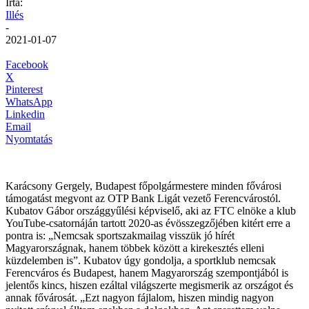
Írta:
Illés
-
2021-01-07
Facebook
X
Pinterest
WhatsApp
Linkedin
Email
Nyomtatás
Karácsony Gergely, Budapest főpolgármestere minden fővárosi
támogatást megvont az OTP Bank Ligát vezető Ferencvárostól.
Kubatov Gábor országgyűlési képviselő, aki az FTC elnöke a klub
YouTube-csatornáján tartott 2020-as évösszegzőjében kitért erre a
pontra is: „Nemcsak sportszakmailag visszük jó hírét
Magyarországnak, hanem többek között a kirekesztés elleni
küzdelemben is”. Kubatov úgy gondolja, a sportklub nemcsak
Ferencváros és Budapest, hanem Magyarország szempontjából is
jelentős kincs, hiszen ezáltal világszerte megismerik az országot és
annak fővárosát. „Ezt nagyon fájlalom, hiszen mindig nagyon