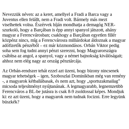
Nevezzük néven: az a keret, amellyel a Fradi a Barca vagy a
Juventus ellen felállt, nem a Fradi volt. Bármely más mezt
viselhettek volna. Észérvek híján mondhatja a demagóg NER-
szurkoló, hogy a Barçában is épp annyi spanyol játszott, ahány
magyar a Ferencvárosban; csakhogy a Barçában egyetlen fillér
közpénz nincs, míg a Ferencvárosra milliárdokat áldoznak a magyar
adófizetők pénzéből – ez már közmondásos. Orbán Viktor pedig
soha sem fog tudni annyi pénzt szerezni, hogy Magyarországra
csábítsa az angol, a spanyol, vagy a német bajnokság kiválóságait;
ahhoz nem elég nagy az ország pénztárcája.
Az Orbán-rendszer tehát ezzel azt üzeni, hogy bizony nincsenek
magyar tehetségek – igen, Szoboszlai Dominikban még van remény
-, a magyarok kétballábasak, és nem azt, hogy „sportszakmailag”
micsoda teljesítményt nyújtanának. A legmagyarabb, legnemzetibb
Ferencváros a BL-be jutásra is csak 8-9 zsoldossal képes. Mondjuk
ki: ez azt üzeni, hogy a magyarok nem tudnak focizni. Erre legyünk
büszkék?