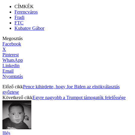
CÍMKÉK
Ferencváros
Fradi
FTC
Kubatov Gábor
Megosztás
Facebook
X
Pinterest
WhatsApp
Linkedin
Email
Nyomtatás
Előző cikk
Pence kihirdette, hogy Joe Biden az elnökválasztás
győztese
Következő cikk
Egyre nagyobb a Trumpot támogatók felelőssége
Illés