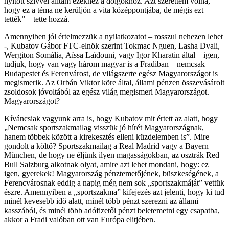
nyitott szívvel álltam ezekhez a dolgokhoz. Azt szerettem volna,
hogy ez a téma ne kerüljön a vita középpontjába, de mégis ezt
tették” – tette hozzá.
Amennyiben jól értelmezzük a nyilatkozatot – rosszul nehezen lehet
-, Kubatov Gábor FTC-elnök szerint Tokmac Nguen, Lasha Dvali,
Wergiton Somália, Aïssa Laïdouni, vagy Igor Kharatin által – igen,
tudjuk, hogy van vagy három magyar is a Fradiban – nemcsak
Budapestet és Ferenvárost, de világszerte egész Magyarországot is
megismerik. Az Orbán Viktor köre által, állami pénzen összevásárolt
zsoldosok jóvoltából az egész világ megismeri Magyarországot.
Magyarországot?
Kíváncsiak vagyunk arra is, hogy Kubatov mit értett az alatt, hogy
„Nemcsak sportszakmailag visszük jó hírét Magyarországnak,
hanem többek között a kirekesztés elleni küzdelemben is”. Mire
gondolt a költő? Sportszakmailag a Real Madrid vagy a Bayern
München, de hogy ne éljünk ilyen magasságokban, az osztrák Red
Bull Salzburg alkotnak olyat, amire azt lehet mondani, hogy: ez
igen, gyerekek! Magyarország pénztemetőjének, büszkeségének, a
Ferencvárosnak eddig a napig még nem sok „sportszakmáját” vettük
észre. Amennyiben a „sportszakma” kifejezés azt jelenti, hogy ki tud
minél kevesebb idő alatt, minél több pénzt szerezni az állami
kasszából, és minél több adófizetői pénzt beletemetni egy csapatba,
akkor a Fradi valóban ott van Európa elitjében.