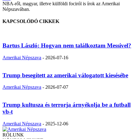
NBA-ről, magyar, illetve külföldi fociról is írok az Amerikai
Népszavában.
KAPCSOLÓDÓ CIKKEK
Bartus László: Hogyan nem találkoztam Messivel?
Amerikai Népszava
-
2026-07-16
Trump besegített az amerikai válogatott kiesésébe
Amerikai Népszava
-
2026-07-07
Trump kultusza és terrorja árnyékolja be a futball
vb-t
Amerikai Népszava
-
2025-12-06
RÓLUNK