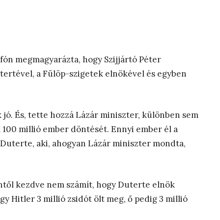
fón megmagyarázta, hogy Szijjártó Péter
tertével, a Fülöp-szigetek elnökével és egyben
 jó. És, tette hozzá Lázár miniszter, különben sem
100 millió ember döntését. Ennyi ember él a
Duterte, aki, ahogyan Lázár miniszter mondta,
entől kezdve nem számít, hogy Duterte elnök
y Hitler 3 millió zsidót ölt meg, ő pedig 3 millió