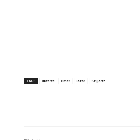
TAGS
duterte
Hitler
lázár
Szijjártó
Megosztás