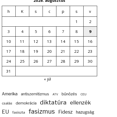
2026. augusztus
h
K
s
c
p
s
v
1
2
3
4
5
6
7
8
9
10
11
12
13
14
15
16
17
18
19
20
21
22
23
24
25
26
27
28
29
30
31
« júl
Amerika
bűnözés
antiszemitizmus
ATV
CEU
diktatúra
ellenzék
demokrácia
csalás
fasizmus
EU
Fidesz
hazugság
fasiszta