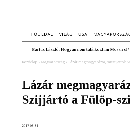
FŐOLDAL
VILÁG
USA
MAGYARORSZÁ
Bartus László: Hogyan nem találkoztam Messivel?
Kezdőlap
Magyarország
Lázár megmagyarázta, miért jattolt Szi
Magyarország
Lázár megmagyarázta
Szijjártó a Fülöp-sz
-
2017-03-31