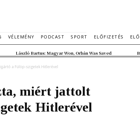
G
VÉLEMÉNY
PODCAST
SPORT
ELŐFIZETÉS
ELŐ
László Bartus: Magyar Won, Orbán Was Saved
B
jjártó a Fülöp-szigetek Hitlerével
, miért jattolt
igetek Hitlerével