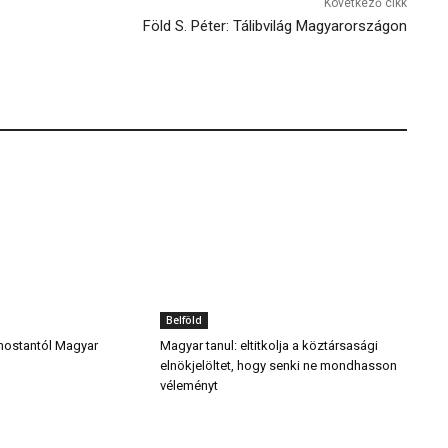
Következő cikk
Föld S. Péter: Tálibvilág Magyarországon
Belföld
mostantól Magyar
Magyar tanul: eltitkolja a köztársasági
elnökjelöltet, hogy senki ne mondhasson
véleményt