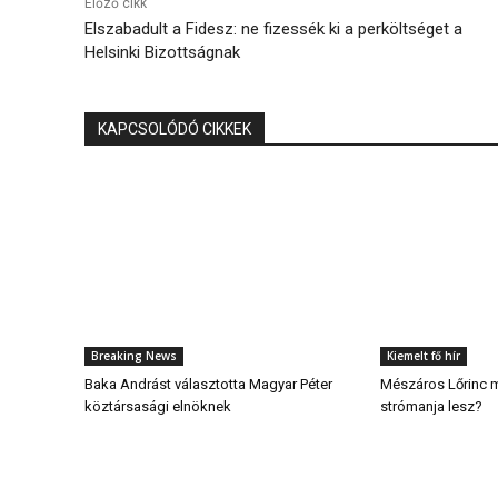
Előző cikk
Elszabadult a Fidesz: ne fizessék ki a perköltséget a
Helsinki Bizottságnak
KAPCSOLÓDÓ CIKKEK
Breaking News
Kiemelt fő hír
Baka Andrást választotta Magyar Péter
Mészáros Lőrinc 
köztársasági elnöknek
strómanja lesz?