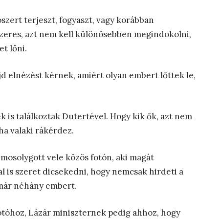
szert terjeszt, fogyaszt, vagy korábban
tószeres, azt nem kell különösebben megindokolni,
et lőni.
jd elnézést kérnek, amiért olyan embert lőttek le,
 is találkoztak Dutertével. Hogy kik ők, azt nem
 ha valaki rákérdez.
 mosolygott vele közös fotón, aki magát
zal is szeret dicsekedni, hogy nemcsak hirdeti a
 már néhány embert.
 fotóhoz, Lázár miniszternek pedig ahhoz, hogy