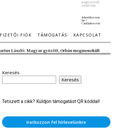
augusztus9,
vasárnap
Jelentkezzen
be /
Csatlakozzon
FIZETŐI FIÓK
TÁMOGATÁS
KAPCSOLAT
artus László: Magyar győzött, Orbán megmenekült
Keresés
Keresés
Tetszett a cikk? Küldjön támogatást QR kóddal!
Iratkozzon fel hírlevelünkre