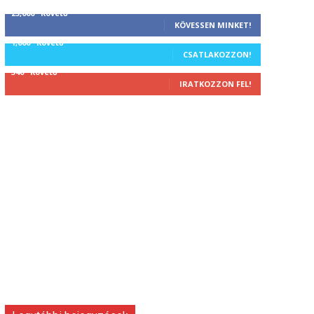
25,000
Követő
KÖVESSEN MINKET!
1,000
Követő
CSATLAKOZZON!
340
Követő
IRATKOZZON FEL!