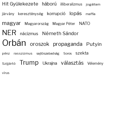
Hit Gyülekezete
háború
illiberalizmus
jogállam
lopás
korrupció
járvány
kereszténység
maffia
magyar
NATO
Magyarország
Magyar Péter
NER
Németh Sándor
nácizmus
Orbán
propaganda
oroszok
Putyin
szekta
pénz
rasszizmus
sajtószabadság
Soros
Trump
választás
Ukrajna
Szijjártó
Vélemény
vírus