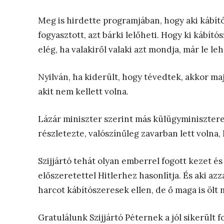
Meg is hirdette programjában, hogy aki kábító
fogyasztott, azt bárki lelőheti. Hogy ki kábí
elég, ha valakiről valaki azt mondja, már le leh
Nyilván, ha kiderült, hogy tévedtek, akkor ma
akit nem kellett volna.
Lázár miniszter szerint más külügyminiszterek
részletezte, valószínűleg zavarban lett volna,
Szijjártó tehát olyan emberrel fogott kezet és
előszeretettel Hitlerhez hasonlítja. És aki az
harcot kábítószeresek ellen, de ő maga is ölt
Gratulálunk Szijjártó Péternek a jól sikerült