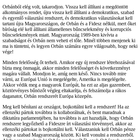
Orbánból elég volt, takarodjon. Vissza kell állítani a megdöntött
alkotmányos rendet, újra vissza kell állítani a demokratikus, szabad
és egyenlő választási rendszert, és demokratikus választásokat kell
tartani újra Magyarországon, de Orbán és a Fidesz nélkül, mert őket
bíróság elé kell állítani államellenes bűncselekmény és korrupciós
bűncselekmények miatt. Magyarország 1989-ben kivívta a
szabadságot és Orbán nem veheti el tőle. Minél többen menjenek ki
ma is tüntetni, és legyen Orbán számára egyre világosabb, hogy neki
vége!
Minden felelősség őt terheli. Amikor egy új rendszer létrehozásával
bízta meg önmagát, akkor minden felelősséget és következményt
magára vállalt. Mondjon le, amíg nem késő. Nincs tovább mire
várni, az Európai Unió is megelégelte, Amerika is megelégelte.
Akkor védik meg a magyarok Európát, ha ezt az aljas gazembert,
köztörvényes bűnözőt végleg eltakarítja, és felszámolja a rákos
daganatot, Orbán rendszerét Európa közepén.
Meg kell bénítani az országot, bojkottálni kell a rendszert! Ha az
ellenzéki pártok továbbra is kollaborálnak, és bent maradnak a
diktatúra parlamentjében, ha továbbra is azt hazudják, hogy Orbán
rendszere legyőzhető a Fideszre írt választási törvénnyel, akkor az
ellenzéki pártokat is bojkottálni kell. Válastzaniuk kell Orbán pénze
vagy a szabad Magyarország között. Ki kell vonulni a rendszerből.