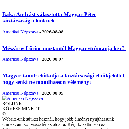
Baka Andrást választotta Magyar Péter
köztársasági elnöknek
Amerikai Népszava
-
2026-08-08
Mészáros Lőrinc mostantól Magyar strómanja lesz?
Amerikai Népszava
-
2026-08-07
Magyar tanul: eltitkolja a köztársasági elnökjelöltet,
hogy senki ne mondhasson véleményt
Amerikai Népszava
-
2026-08-05
RÓLUNK
KÖVESS MINKET
©
Website-unk sütiket használ, hogy jobb élményt nyújthassunk
Önnek, amikor visszatér az oldalra. Kérjük, kattintson az