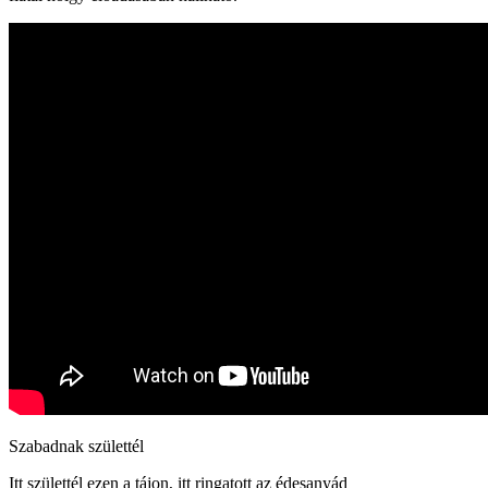
Szabadnak születtél
Itt születtél ezen a tájon, itt ringatott az édesanyád