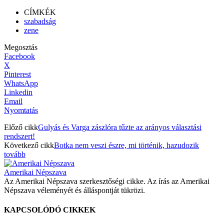
CÍMKÉK
szabadság
zene
Megosztás
Facebook
X
Pinterest
WhatsApp
Linkedin
Email
Nyomtatás
Előző cikk
Gulyás és Varga zászlóra tűzte az arányos választási
rendszert!
Következő cikk
Botka nem veszi észre, mi történik, hazudozik
tovább
Amerikai Népszava
Az Amerikai Népszava szerkesztőségi cikke. Az írás az Amerikai
Népszava véleményét és álláspontját tükrözi.
KAPCSOLÓDÓ CIKKEK