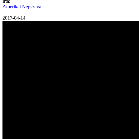
Írta:
Amerikai Népszava
-
2017-04-14