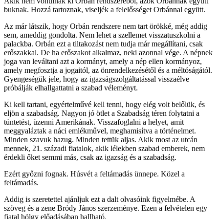
Akik nem vonulnak ki Orbán rendszeréből, azok Orbánnak együtt
buknak. Hozzá tartoznak, viseljék a felelősséget Orbánnal együtt.
Az már látszik, hogy Orbán rendszere nem tart örökké, még addig
sem, ameddig gondolta. Nem lehet a szellemet visszatuszkolni a
palackba. Orbán ezt a tiltakozást nem tudja már megállítani, csak
erőszakkal. De ha erőszakot alkalmaz, neki azonnal vége. A népnek
joga van leváltani azt a kormányt, amely a nép ellen kormányoz,
amely megfosztja a jogaitól, az önrendelkezésétől és a méltóságától.
Gyengeségük jele, hogy az igazságszolgáltatással visszaélve
próbálják elhallgattatni a szabad véleményt.
Ki kell tartani, egyértelművé kell tenni, hogy elég volt belőlük, és
eljön a szabadság. Nagyon jó ötlet a Szabadság téren folytatni a
tüntetést, üzenni Amerikának. Visszafoglalni a helyet, amit
meggyaláztak a náci emlékművel, meghamisítva a történelmet.
Minden szavuk hazug. Minden tettük aljas. Akik most az utcán
mennek, 21. századi fiatalok, akik lélekben szabad emberek, nem
érdekli őket semmi más, csak az igazság és a szabadság.
Ezért győzni fognak. Húsvét a feltámadás ünnepe. Közel a
feltámadás.
Addig is szeretettel ajánljuk ezt a dalt olvasóink figyelmébe. A
szöveg és a zene Bródy János szerzeménye. Ezen a felvételen egy
fiatal hölgy előadásában hallható.