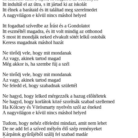
Itt indultál el az útra, s itt jártad ki az iskolát
Itt élnek a barátaid és itt találtad meg szerelmedet
A nagyvilágon e kívül nincs máshol helyed
Itt fogadtad szívedbe az Írást és a Gondolatot
Itt eszméltél magadra, és itt volt mindig az otthonod
S most itt mondják neked elvakult sötét lelkű ostobák
Keress magadnak máshol hazát
Ne törődj vele, hogy mit mondanak
Az vagy, akinek tartod magad
Még akkor is, ha szembe fúj a szél
Ne törődj vele, hogy mit mondanak
Az vagy, akinek tartod magad
Ne feledd el, hogy szabadnak születtél
Ne hagyd, hogy lelked mérgezzék a hazug előítéletek
Ne hagyd, hogy korlátok közé szorítsák szabad szellemed
Ha Kölcsey és Vörösmarty nyelvén szól az éneked
A nagyvilágon e kívül nincs máshol helyed
Tudom, hogy nehéz elfeledni mindazt, amit nem lehet
De ne add fel a szíved mélyén élő szép reményeket
Kárpátok gyűrűjéből szállj fel szabad madár