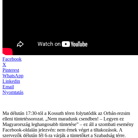
Facebook
X
Pinterest
WhatsApp
Linkedin
Email
Nyomtatás
Ma délután 17:30-tól a Kossuth téren folytatódik az Orbán-rezsim
elleni tüntetéssorozat. „Nem maradunk csendben! – Legyen ez
Magyarország leghangosabb tüntetése” – ez áll a szombati esemény
Facebook-oldalán jelezvén: nem érnek véget a tiltakozások. A
szervezők délután fél 6-ra várják a tüntetőket a Szabadság térre.