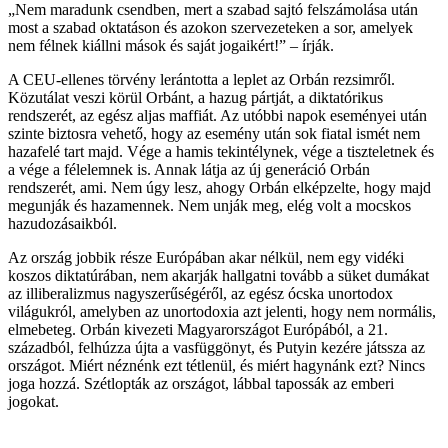
„Nem maradunk csendben, mert a szabad sajtó felszámolása után
most a szabad oktatáson és azokon szervezeteken a sor, amelyek
nem félnek kiállni mások és saját jogaikért!” – írják.
A CEU-ellenes törvény lerántotta a leplet az Orbán rezsimről.
Közutálat veszi körül Orbánt, a hazug pártját, a diktatórikus
rendszerét, az egész aljas maffiát. Az utóbbi napok eseményei után
szinte biztosra vehető, hogy az esemény után sok fiatal ismét nem
hazafelé tart majd. Vége a hamis tekintélynek, vége a tiszteletnek és
a vége a félelemnek is. Annak látja az új generáció Orbán
rendszerét, ami. Nem úgy lesz, ahogy Orbán elképzelte, hogy majd
megunják és hazamennek. Nem unják meg, elég volt a mocskos
hazudozásaikból.
Az ország jobbik része Európában akar nélkül, nem egy vidéki
koszos diktatúrában, nem akarják hallgatni tovább a süket dumákat
az illiberalizmus nagyszerűségéről, az egész ócska unortodox
világukról, amelyben az unortodoxia azt jelenti, hogy nem normális,
elmebeteg. Orbán kivezeti Magyarországot Európából, a 21.
századból, felhúzza újta a vasfüggönyt, és Putyin kezére játssza az
országot. Miért néznénk ezt tétlenül, és miért hagynánk ezt? Nincs
joga hozzá. Szétlopták az országot, lábbal tapossák az emberi
jogokat.