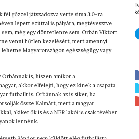
T
k
k fél gőzzel játszadozva verte sima 3:0-ra
éven lépett ezúttal is pályára, megtévesztve
re sem, még egy döntetlenre sem. Orbán Viktort
etne venni hűtlen kezelésért, mert amennyi
már lehetne Magyarországon egészségügy vagy
 Orbánnak is, hiszen amikor a
gyar, akkor elfelejti, hogy ez kinek a csapata,
yar futballt is. Orbánnak az is siker, ha
sorsolják össze Kalmárt, mert a magyar
ákkal, akiket ők is és a NER lakói is csak tévében
olyanok lennénk.
Németh Sándor nem küldött elég futballista