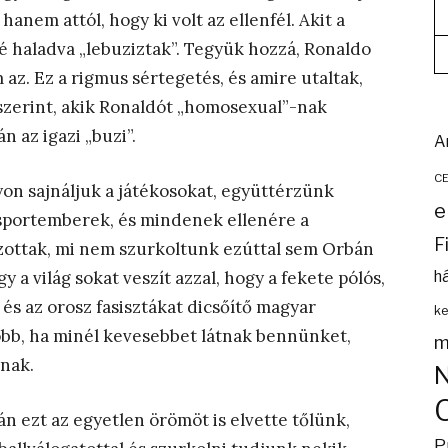
hanem attól, hogy ki volt az ellenfél. Akit a
é haladva „lebuziztak”. Tegyük hozzá, Ronaldo
az. Ez a rigmus sértegetés, és amire utaltak,
 szerint, akik Ronaldót „homosexual”-nak
n az igazi „buzi”.
A
C
on sajnáljuk a játékosokat, együttérzünk
e
 sportemberek, és mindenek ellenére a
F
zottak, mi nem szurkoltunk ezúttal sem Orbán
 a világ sokat veszít azzal, hogy a fekete pólós,
h
 és az orosz fasisztákat dicsőítő magyar
ke
bb, ha minél kevesebbet látnak bennünket,
m
anak.
án ezt az egyetlen örömöt is elvette tőlünk,
P