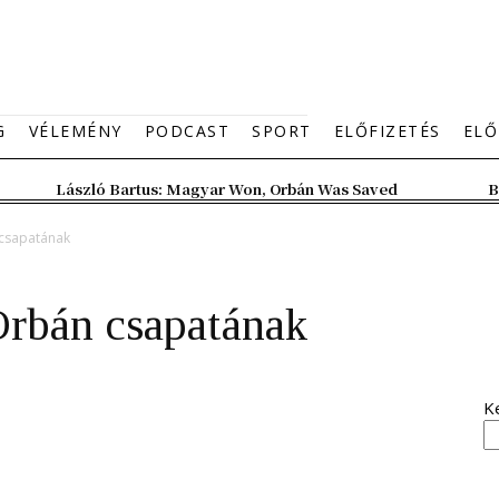
G
VÉLEMÉNY
PODCAST
SPORT
ELŐFIZETÉS
ELŐ
László Bartus: Magyar Won, Orbán Was Saved
B
 csapatának
Orbán csapatának
K