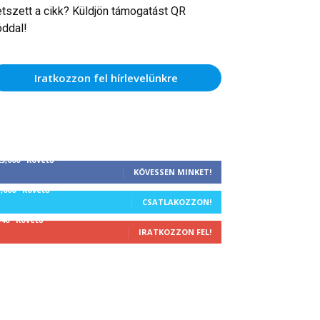
etszett a cikk? Küldjön támogatást QR
óddal!
Iratkozzon fel hírlevelünkre
25,000
Követő
KÖVESSEN MINKET!
1,000
Követő
CSATLAKOZZON!
340
Követő
IRATKOZZON FEL!