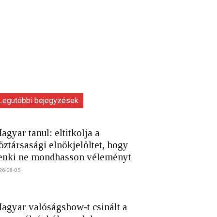
Legutóbbi bejegyzések
agyar tanul: eltitkolja a
öztársasági elnökjelöltet, hogy
enki ne mondhasson véleményt
26-08-05
agyar valóságshow-t csinált a