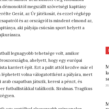
g a démonoktól megszállt szövetségi kapitány
erélte Gerát, az Úr játékosát, és ezzel végképp
csapatról és az országról is mindent elmond az,
itánya, aki pályája csúcsán sport helyett a
ajkurássza.
tball legnagyobb tehetsége volt, amikor
Oroszországba, ahelyett, hogy egy európai
M
sta karriert épít. Ezt a palit attól kezdve már el
k
m léphetett volna válogatottként a pályára, mert
s
arab csapatban játszik, keresi a pénzt, és
20
er futballistákkal találkozik. Siralmas. Tragikus
szégyen.
M