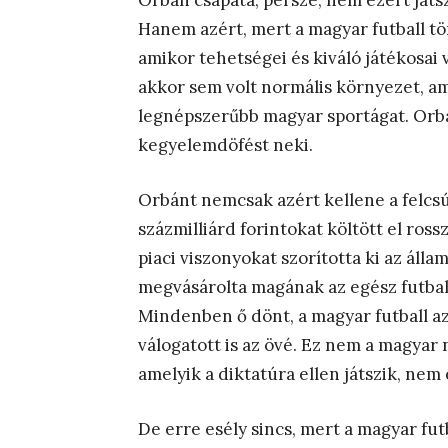
Orbán csapata, persze, nem ezért játsz
Hanem azért, mert a magyar futball t
amikor tehetségei és kiváló játékosai v
akkor sem volt normális környezet, am
legnépszerűbb magyar sportágat. Orbá
kegyelemdöfést neki.
Orbánt nemcsak azért kellene a felcsút
százmilliárd forintokat költött el ros
piaci viszonyokat szorította ki az áll
megvásárolta magának az egész futballt
Mindenben ő dönt, a magyar futball az
válogatott is az övé. Ez nem a magyar 
amelyik a diktatúra ellen játszik, nem 
De erre esély sincs, mert a magyar fut