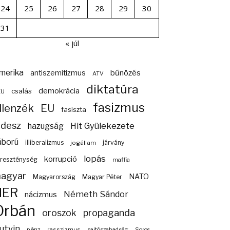
24
25
26
27
28
29
30
31
« júl
merika
bűnözés
antiszemitizmus
ATV
diktatúra
demokrácia
csalás
EU
fasizmus
llenzék
EU
fasiszta
idesz
Hit Gyülekezete
hazugság
áború
illiberalizmus
járvány
jogállam
lopás
korrupció
reszténység
maffia
agyar
NATO
Magyarország
Magyar Péter
NER
Németh Sándor
nácizmus
Orbán
propaganda
oroszok
utyin
pénz
rasszizmus
sajtószabadság
Soros