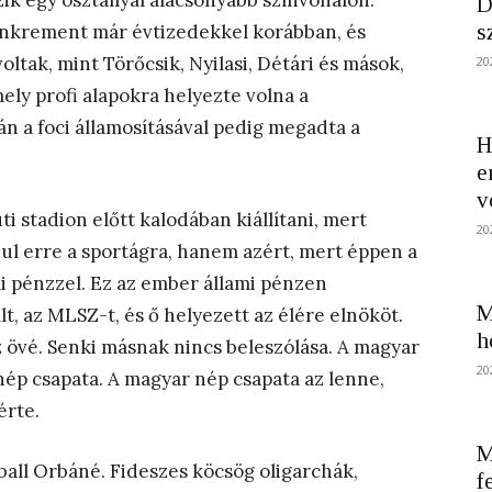
ik egy osztállyal alacsonyabb színvonalon.
D
s
önkrement már évtizedekkel korábban, és
oltak, mint Törőcsik, Nyilasi, Détári és mások,
20
ely profi alapokra helyezte volna a
n a foci államosításával pedig megadta a
H
e
v
i stadion előtt kalodában kiállítani, mert
20
szul erre a sportágra, hanem azért, mert éppen a
ami pénzzel. Ez az ember állami pénzen
M
, az MLSZ-t, és ő helyezett az élére elnököt.
h
 övé. Senki másnak nincs beleszólása. A magyar
20
nép csapata. A magyar nép csapata az lenne,
érte.
M
ball Orbáné. Fideszes köcsög oligarchák,
f