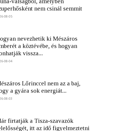
una-válságból, amelyben
zuperhősként nem csinál semmit
26-08-05
ogyan nevezhetik ki Mészáros
mberét a köztévébe, és hogyan
onhatják vissza...
26-08-04
észáros Lőrinccel nem az a baj,
ogy a gyára sok energiát...
26-08-03
ár firtatják a Tisza-szavazók
elelősségét, itt az idő figyelmeztetni