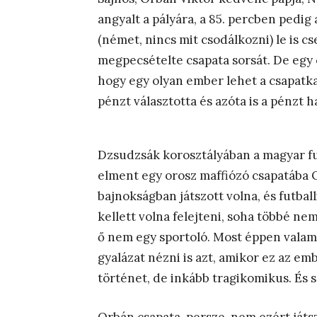
angyalt a pályára, a 85. percben pedi
(német, nincs mit csodálkozni) le is cs
megpecsételte csapata sorsát. De egy 
hogy egy olyan ember lehet a csapatkap
pénzt választotta és azóta is a pénzt h
Dzsudzsák korosztályában a magyar fu
elment egy orosz maffiózó csapatába 
bajnokságban játszott volna, és futballi
kellett volna felejteni, soha többé ne
ő nem egy sportoló. Most éppen valami 
gyalázat nézni is azt, amikor ez az emb
történet, de inkább tragikomikus. És 