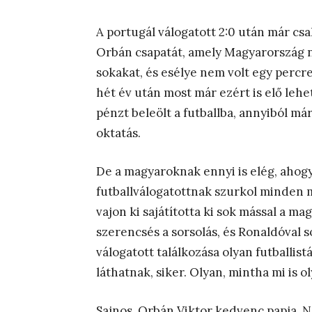
A portugál válogatott 2:0 után már csa
Orbán csapatát, amely Magyarország n
sokakat, és esélye nem volt egy perc
hét év után most már ezért is elő leh
pénzt beleölt a futballba, annyiból 
oktatás.
De a magyaroknak ennyi is elég, ahogy
futballválogatottnak szurkol minden ma
vajon ki sajátította ki sok mással a mag
szerencsés a sorsolás, és Ronaldóval 
válogatott találkozása olyan futballist
láthatnak, siker. Olyan, mintha mi is 
Sajnos, Orbán Viktor kedvenc papja, 