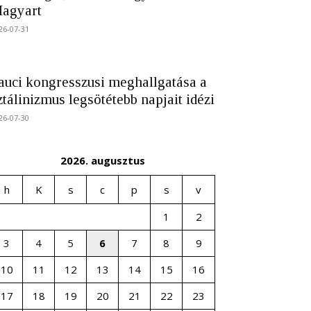
agyart
26-07-31
auci kongresszusi meghallgatása a
ztálinizmus legsötétebb napjait idézi
26-07-30
2026. augusztus
h
K
s
c
p
s
v
1
2
3
4
5
6
7
8
9
10
11
12
13
14
15
16
17
18
19
20
21
22
23