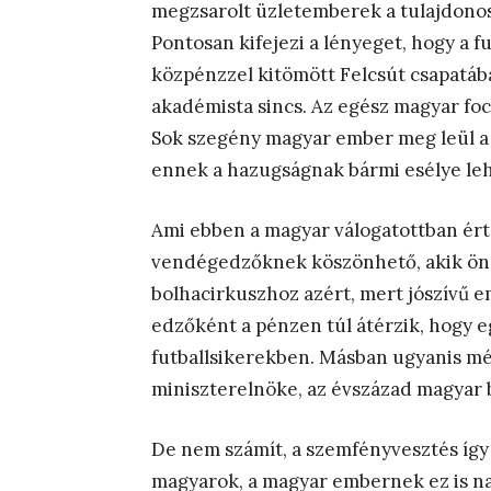
megzsarolt üzletemberek a tulajdonoso
Pontosan kifejezi a lényeget, hogy a 
közpénzzel kitömött Felcsút csapatába
akadémista sincs. Az egész magyar fo
Sok szegény magyar ember meg leül a TV
ennek a hazugságnak bármi esélye le
Ami ebben a magyar válogatottban érté
vendégedzőknek köszönhető, akik ön
bolhacirkuszhoz azért, mert jószívű e
edzőként a pénzen túl átérzik, hogy e
futballsikerekben. Másban ugyanis mé
miniszterelnöke, az évszázad magyar b
De nem számít, a szemfényvesztés így 
magyarok, a magyar embernek ez is n