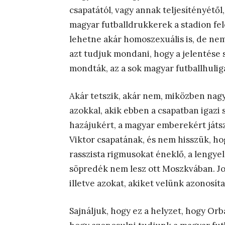
csapatától, vagy annak teljesítényétől, 
magyar futballdrukkerek a stadion fel
lehetne akár homoszexuális is, de nem 
azt tudjuk mondani, hogy a jelentése
mondták, az a sok magyar futballhuligá
Akár tetszik, akár nem, miközben nagy
azokkal, akik ebben a csapatban igazi
hazájukért, a magyar emberekért játs
Viktor csapatának, és nem hisszük, hogy
rasszista rigmusokat éneklő, a lengyel
söpredék nem lesz ott Moszkvában. Jo
illetve azokat, akiket velünk azonosít
Sajnáljuk, hogy ez a helyzet, hogy Orb