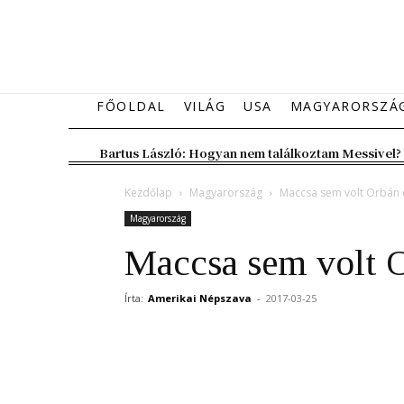
FŐOLDAL
VILÁG
USA
MAGYARORSZÁ
Bartus László: Hogyan nem találkoztam Messivel?
Kezdőlap
Magyarország
Maccsa sem volt Orbán
Magyarország
Maccsa sem volt 
Írta:
Amerikai Népszava
-
2017-03-25