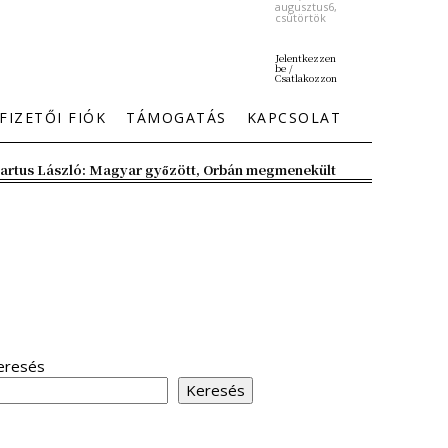
augusztus6,
csütörtök
Jelentkezzen
be /
Csatlakozzon
FIZETŐI FIÓK
TÁMOGATÁS
KAPCSOLAT
artus László: Magyar győzött, Orbán megmenekült
eresés
Keresés