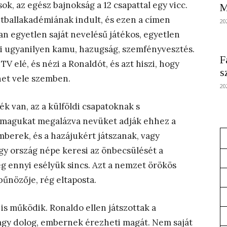
k, az egész bajnokság a 12 csapattal egy vicc.
M
futballakadémiának indult, és ezen a címen
20
n egyetlen saját nevelésű játékos, egyetlen
ci ugyanilyen kamu, hazugság, szemfényvesztés.
F
 elé, és nézi a Ronaldót, és azt hiszi, hogy
s
het vele szemben.
20
k van, az a külföldi csapatoknak s
magukat megalázva nevüket adják ehhez a
mberek, és a hazájukért játszanak, vagy
gy ország népe keresi az önbecsülését a
g ennyi esélyük sincs. Azt a nemzet örökös
űnözője, rég eltaposta.
is működik. Ronaldo ellen játszottak a
agy dolog, embernek érezheti magát. Nem saját