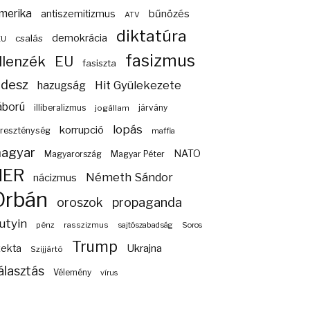
merika
bűnözés
antiszemitizmus
ATV
diktatúra
demokrácia
csalás
EU
fasizmus
llenzék
EU
fasiszta
idesz
Hit Gyülekezete
hazugság
áború
illiberalizmus
járvány
jogállam
lopás
korrupció
reszténység
maffia
agyar
NATO
Magyarország
Magyar Péter
NER
Németh Sándor
nácizmus
Orbán
propaganda
oroszok
utyin
pénz
rasszizmus
sajtószabadság
Soros
Trump
Ukrajna
zekta
Szijjártó
álasztás
Vélemény
vírus