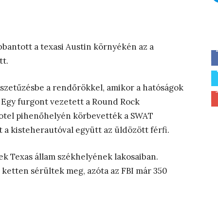
bantott a texasi Austin környékén az a
tt.
összetűzésbe a rendőrökkel, amikor a hatóságok
. Egy furgont vezetett a Round Rock
hotel pihenőhelyén körbevették a SWAT
a kisteherautóval együtt az üldözött férfi.
ek Texas állam székhelyének lakosaiban.
ketten sérültek meg, azóta az FBI már 350