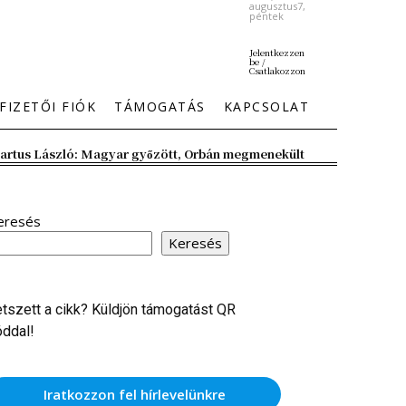
augusztus7,
péntek
Jelentkezzen
be /
Csatlakozzon
FIZETŐI FIÓK
TÁMOGATÁS
KAPCSOLAT
artus László: Magyar győzött, Orbán megmenekült
eresés
Keresés
etszett a cikk? Küldjön támogatást QR
óddal!
Iratkozzon fel hírlevelünkre