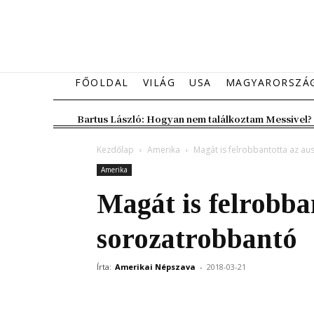
FŐOLDAL
VILÁG
USA
MAGYARORSZÁ
Bartus László: Hogyan nem találkoztam Messivel?
Kezdőlap
Amerika
Magát is felrobbantotta az au
Amerika
Magát is felrobba
sorozatrobbantó
Írta:
Amerikai Népszava
-
2018-03-21