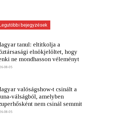
Legutóbbi bejegyzések
agyar tanul: eltitkolja a
öztársasági elnökjelöltet, hogy
enki ne mondhasson véleményt
26-08-05
agyar valóságshow-t csinált a
una-válságból, amelyben
zuperhősként nem csinál semmit
26-08-05