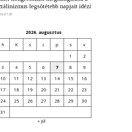
ztálinizmus legsötétebb napjait idézi
26-07-30
2026. augusztus
h
K
s
c
p
s
v
1
2
3
4
5
6
7
8
9
10
11
12
13
14
15
16
17
18
19
20
21
22
23
24
25
26
27
28
29
30
31
« júl