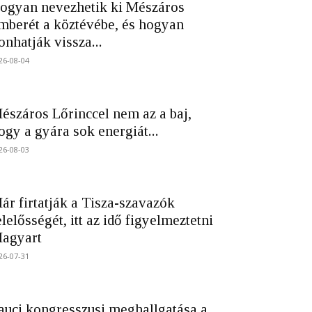
ogyan nevezhetik ki Mészáros
mberét a köztévébe, és hogyan
onhatják vissza...
26-08-04
észáros Lőrinccel nem az a baj,
ogy a gyára sok energiát...
26-08-03
ár firtatják a Tisza-szavazók
elelősségét, itt az idő figyelmeztetni
agyart
26-07-31
auci kongresszusi meghallgatása a