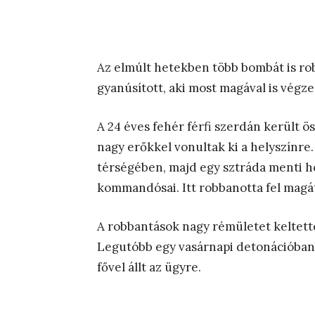
Az elmúlt hetekben több bombát is rob
gyanúsított, aki most magával is végze
A 24 éves fehér férfi szerdán került 
nagy erőkkel vonultak ki a helyszínre
térségében, majd egy sztráda menti 
kommandósai. Itt robbanotta fel magát 
A robbantások nagy rémületet keltett
Legutóbb egy vasárnapi detonációban 
fővel állt az ügyre.