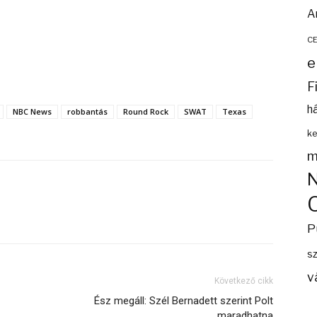
A
C
e
F
h
NBC News
robbantás
Round Rock
SWAT
Texas
ke
m
P
s
v
Következő cikk
Ész megáll: Szél Bernadett szerint Polt
maradhatna