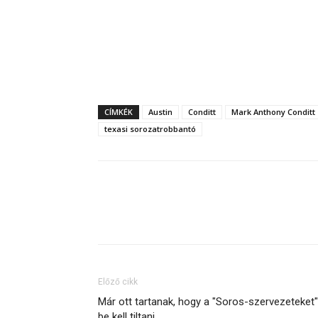
CÍMKÉK
Austin
Conditt
Mark Anthony Conditt
texasi sorozatrobbantó
Megosztás
Előző cikk
Már ott tartanak, hogy a "Soros-szervezeteket"
be kell tiltani