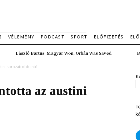
G
VÉLEMÉNY
PODCAST
SPORT
ELŐFIZETÉS
ELŐ
László Bartus: Magyar Won, Orbán Was Saved
B
stini sorozatrobbantó
K
ntotta az austini
T
k