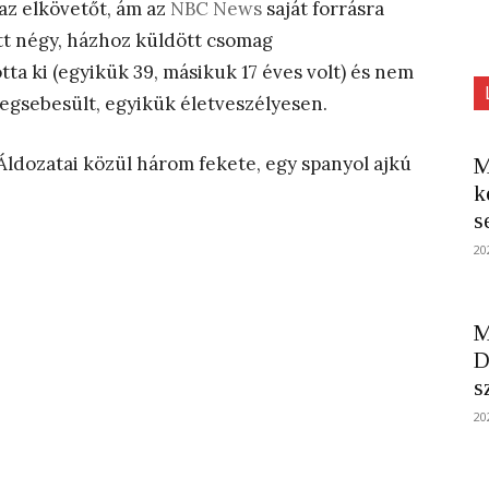
z elkövetőt, ám az
NBC News
saját forrásra
tt négy, házhoz küldött csomag
tta ki (egyikük 39, másikuk 17 éves volt) és nem
megsebesült, egyikük életveszélyesen.
 Áldozatai közül három fekete, egy spanyol ajkú
M
k
s
20
M
D
s
20