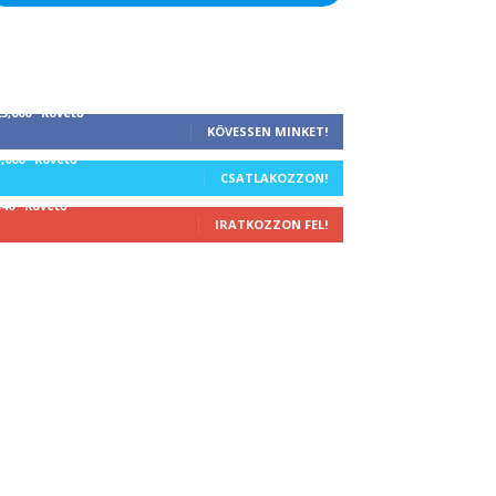
25,000
Követő
KÖVESSEN MINKET!
1,000
Követő
CSATLAKOZZON!
340
Követő
IRATKOZZON FEL!