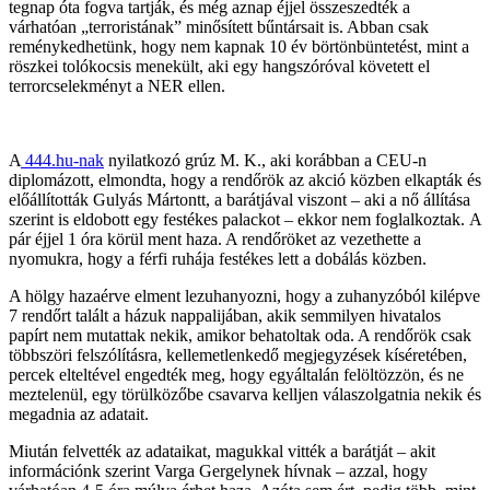
tegnap óta fogva tartják, és még aznap éjjel összeszedték a
várhatóan „terroristának” minősített bűntársait is. Abban csak
reménykedhetünk, hogy nem kapnak 10 év börtönbüntetést, mint a
röszkei tolókocsis menekült, aki egy hangszóróval követett el
terrorcselekményt a NER ellen.
A
444.hu-nak
nyilatkozó grúz M. K., aki korábban a CEU-n
diplomázott, elmondta, hogy a rendőrök az akció közben elkapták és
előállították Gulyás Mártontt, a barátjával viszont – aki a nő állítása
szerint is eldobott egy festékes palackot – ekkor nem foglalkoztak. A
pár éjjel 1 óra körül ment haza. A rendőröket az vezethette a
nyomukra, hogy a férfi ruhája festékes lett a dobálás közben.
A hölgy hazaérve elment lezuhanyozni, hogy a zuhanyzóból kilépve
7 rendőrt talált a házuk nappalijában, akik semmilyen hivatalos
papírt nem mutattak nekik, amikor behatoltak oda. A rendőrök csak
többszöri felszólításra, kellemetlenkedő megjegyzések kíséretében,
percek elteltével engedték meg, hogy egyáltalán felöltözzön, és ne
meztelenül, egy törülközőbe csavarva kelljen válaszolgatnia nekik és
megadnia az adatait.
Miután felvették az adataikat, magukkal vitték a barátját – akit
információnk szerint Varga Gergelynek hívnak – azzal, hogy