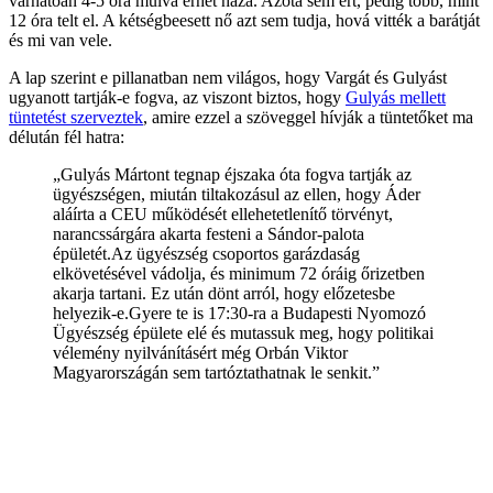
várhatóan 4-5 óra múlva érhet haza. Azóta sem ért, pedig több, mint
12 óra telt el. A kétségbeesett nő azt sem tudja, hová vitték a barátját
és mi van vele.
A lap szerint e pillanatban nem világos, hogy Vargát és Gulyást
ugyanott tartják-e fogva, az viszont biztos, hogy
Gulyás mellett
tüntetést szerveztek
, amire ezzel a szöveggel hívják a tüntetőket ma
délután fél hatra:
„Gulyás Mártont tegnap éjszaka óta fogva tartják az
ügyészségen, miután tiltakozásul az ellen, hogy Áder
aláírta a CEU működését ellehetetlenítő törvényt,
narancssárgára akarta festeni a Sándor-palota
épületét.Az ügyészség csoportos garázdaság
elkövetésével vádolja, és minimum 72 óráig őrizetben
akarja tartani. Ez után dönt arról, hogy előzetesbe
helyezik-e.Gyere te is 17:30-ra a Budapesti Nyomozó
Ügyészség épülete elé és mutassuk meg, hogy politikai
vélemény nyilvánításért még Orbán Viktor
Magyarországán sem tartóztathatnak le senkit.”