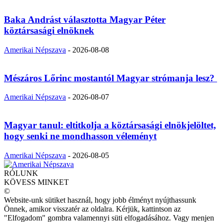
Baka Andrást választotta Magyar Péter
köztársasági elnöknek
Amerikai Népszava
-
2026-08-08
Mészáros Lőrinc mostantól Magyar strómanja lesz?
Amerikai Népszava
-
2026-08-07
Magyar tanul: eltitkolja a köztársasági elnökjelöltet,
hogy senki ne mondhasson véleményt
Amerikai Népszava
-
2026-08-05
RÓLUNK
KÖVESS MINKET
©
Website-unk sütiket használ, hogy jobb élményt nyújthassunk
Önnek, amikor visszatér az oldalra. Kérjük, kattintson az
"Elfogadom" gombra valamennyi süti elfogadásához. Vagy menjen