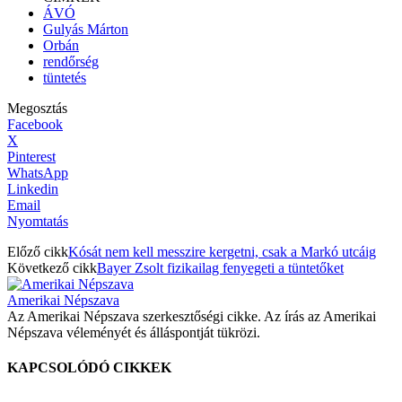
ÁVÓ
Gulyás Márton
Orbán
rendőrség
tüntetés
Megosztás
Facebook
X
Pinterest
WhatsApp
Linkedin
Email
Nyomtatás
Előző cikk
Kósát nem kell messzire kergetni, csak a Markó utcáig
Következő cikk
Bayer Zsolt fizikailag fenyegeti a tüntetőket
Amerikai Népszava
Az Amerikai Népszava szerkesztőségi cikke. Az írás az Amerikai
Népszava véleményét és álláspontját tükrözi.
KAPCSOLÓDÓ CIKKEK