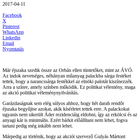
2017-04-11
Facebook
X
Pinterest
WhatsApp
Linkedin
Email
Nyomtatás
Már éjszaka szedik össze az Orbán ellen tüntetőket, mint az ÁVÓ.
Az indok nevetséges, néhányan műanyag palackba sárga festéket
tettek, hogy a narancssárga festékkel az elnöki palotát kiszínezzék.
Arra a színre, amely színben működik. Ez politikai vélemény, maga
az akció politikai véleménynyilvánítás.
Garázdaságnak sem elég súlyos ahhoz, hogy hét darab rendőr
éjszaka begyűjtse azokat, akik kísérletet tettek erre. A palackokat
ugyanis nem sikerült Áder rezidenciáig eldobni, így az erkölcsi és az
anyagi kár is minimális. Ezért bárkit előállítani nem lehet, fogva
tartani pedig még inkább nem lehet.
Márpedig az történik, hogy az akciót szervező Gulyás Mártont