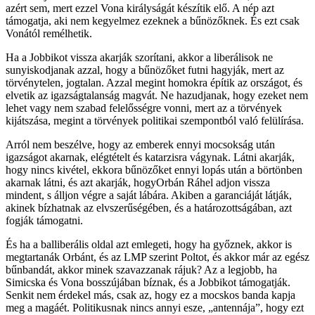
azért sem, mert ezzel Vona királyságát készítik elő. A nép azt
támogatja, aki nem kegyelmez ezeknek a bűnözőknek. És ezt csak
Vonától remélhetik.
Ha a Jobbikot vissza akarják szorítani, akkor a liberálisok ne
sunyiskodjanak azzal, hogy a bűnözőket futni hagyják, mert az
törvénytelen, jogtalan. Azzal megint homokra építik az országot, és
elvetik az igazságtalanság magvát. Ne hazudjanak, hogy ezeket nem
lehet vagy nem szabad felelősségre vonni, mert az a törvények
kijátszása, megint a törvények politikai szempontból való felülírása.
Arról nem beszélve, hogy az emberek ennyi mocsokság után
igazságot akarnak, elégtételt és katarzisra vágynak. Látni akarják,
hogy nincs kivétel, ekkora bűnözőket ennyi lopás után a börtönben
akarnak látni, és azt akarják, hogyOrbán Ráhel adjon vissza
mindent, s álljon végre a saját lábára. Akiben a garanciáját látják,
akinek bízhatnak az elvszerűségében, és a határozottságában, azt
fogják támogatni.
És ha a balliberális oldal azt emlegeti, hogy ha győznek, akkor is
megtartanák Orbánt, és az LMP szerint Poltot, és akkor már az egész
bűnbandát, akkor minek szavazzanak rájuk? Az a legjobb, ha
Simicska és Vona bosszújában bíznak, és a Jobbikot támogatják.
Senkit nem érdekel más, csak az, hogy ez a mocskos banda kapja
meg a magáét. Politikusnak nincs annyi esze, „antennája”, hogy ezt