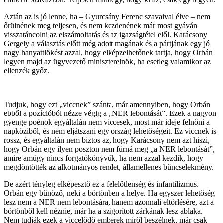
Aztán az is jó lenne, ha – Gyurcsány Ferenc szavaival élve – nem
őrülnének meg teljesen, és nem kezdenének már most gyáván
visszatáncolni az elszámoltatás és az igazságtétel elől. Karácsony
Gergely a választás előtt még adott magának és a pártjának egy jó
nagy hanyattlökést azzal, hogy elképzelhetőnek tartja, hogy Orbán
legyen majd az ügyvezető miniszterelnök, ha esetleg valamikor az
ellenzék győz.
Tudjuk, hogy ezt „viccnek” szánta, már amennyiben, hogy Orbán
ebből a pozícióból nézze végig a „NER lebontását”. Ezek a nagyon
gyenge poénok egyáltalán nem viccesek, most már ideje felnőni a
napköziből, és nem eljátszani egy ország lehetőségeit. Ez viccnek is
rossz, és egyáltalán nem biztos az, hogy Karácsony nem azt hiszi,
hogy Orbán egy ilyen poszton nem fúrná meg „a NER lebontását”,
amire amúgy nincs forgatókönyvük, ha nem azzal kezdik, hogy
megdöntötték az alkotmányos rendet, államellenes bűncselekmény.
De azért tényleg elképesztő ez a felelőtlenség és infantilizmus.
Orbán egy bűnöző, neki a börtönben a helye. Ha egyszer lehetőség
lesz nem a NER nem lebontására, hanem azonnali eltörlésére, azt a
börtönből kell néznie, már ha a szigorított zárkának lesz ablaka.
Nem tudják ezek a viccelődő emberek miről beszélnek, már csak