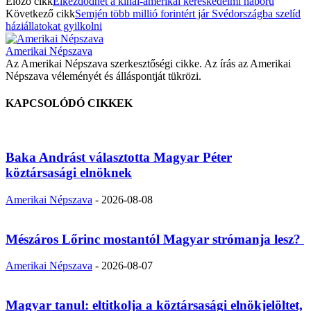
Előző cikk
Elkezdődhet a kínai-amerikai kereskedelmi háború
Következő cikk
Semjén több millió forintért jár Svédországba szelíd
háziállatokat gyilkolni
Amerikai Népszava
Az Amerikai Népszava szerkesztőségi cikke. Az írás az Amerikai
Népszava véleményét és álláspontját tükrözi.
KAPCSOLÓDÓ CIKKEK
Baka Andrást választotta Magyar Péter
köztársasági elnöknek
Amerikai Népszava
-
2026-08-08
Mészáros Lőrinc mostantól Magyar strómanja lesz?
Amerikai Népszava
-
2026-08-07
Magyar tanul: eltitkolja a köztársasági elnökjelöltet,