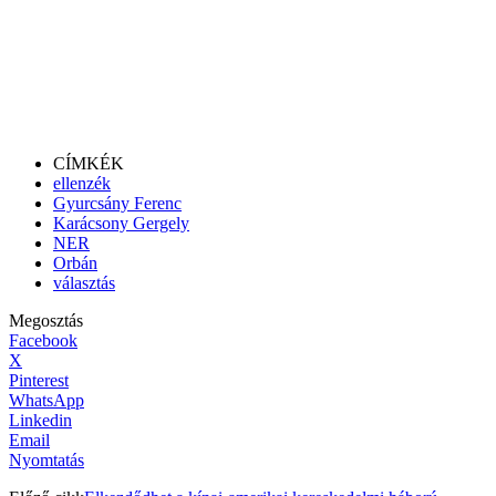
CÍMKÉK
ellenzék
Gyurcsány Ferenc
Karácsony Gergely
NER
Orbán
választás
Megosztás
Facebook
X
Pinterest
WhatsApp
Linkedin
Email
Nyomtatás