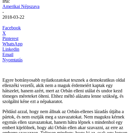
Írta:
Amerikai Népszava
-
2018-03-22
Facebook
X
Pinterest
WhatsApp
Linkedin
Email
Nyomtatás
Egyre botrányosabb nyilatkozatokat tesznek a demokratikus oldal
ellenzéki vezetői, akik nem a maguk érdemeiért kaptak egy
hátszelet, hanem azért, mert az Orbán elleni utálat és undor kezd
tömeges méreteket ölteni. Ehhez méltó alázatra lenne szükség, és
szolgálni kéne ezt a népakaratot.
Például azzal, hogy nem állnak az Orbán-ellenes lázadás útjába a
pártok, és nem osztják meg a szavazatokat. Nem magukra kérnek
egymás ellen szavazatokat, hanem hátra lépnek s mindenhol egy
embert kijelölnek, hogy aki Orbán ellen akar szavazni, az erre az
emberre szavazzon. Teljesen mindegy, hogy ki az, csak egy legyen.