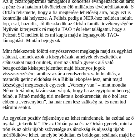
Az új cezaropapizmus támogatói a koncertes evangelizációkat tartó,
a pénz és a hatalom bűvöletében élő milliárdos tévéprédikátorok. S
Orbán felismerte, hogy a fia megtérése lehetőség arra, hogy ezt is
kontrollja alá helyezze. A Felház pedig a NER-hez méltóan indult,
lop, csal, hazudik, jól illeszkedik az Orbán familia tevékenységébe.
Nyilván kiterjesztik rá majd a TAO-t és lehet találgatni, hogy a
Felcsút SC mellett ki és mi kapja majd a legnagyobb TAO-
támogatást. Miután bejegyzik.
Mint felekezetek fölötti ernyőszervezet megkapja majd az egyházi
státuszt, aminek azok a kisegyházak, amelyek elveszítették a
státuszukat majd örülnek, mert az Orbán-gyerek alá való
betagozódás kiskaput jelenthet majd bizonyos jogok
visszaszerzésére, amihez az ár a rendszerhez való lojalitás, a
maradék gerinc eldobása és a Biblia leköpése lesz, amit majd
készséggel megtesznek egyesek. „Verseny van” – mint mondta
Németh Sándor, kíváncsian várjuk, hogy ha az egyiptomi herceg
felnő, a Fáraó meddig tűri mellette a konkurenciát, és ő hol lesz
ebben a „versenyben”, ha már nem lesz szükség rá, és nem tud
elárulni senkit.
Az egyetlen pozitív fejleménye az lehet mindennek, ha ezúttal az ő
nyakát „tekerik ki”. De az Orbán papa és az Orbán gyerek, mint a
trón és az oltár újabb szövetsége az álnokság és aljasság újabb
mérföldköve lehet, amelybe bódultan és boldogan sétálnak majd be