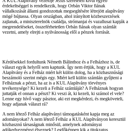
A KUL Alapítvány vezetője Jézus szeretetén kívül egyéb
érdekeltséggel is rendelkezik, hogy Orbán Viktor fiának
vállalkozását állami gondozottak megsegítésére létrejött alapítvány
mögé bújtassa. Olyan országban, ahol irányított közbeszerzések
zajlanak, a miniszterelnök családja, strómanjai és vazallusai kapják a
megrendeléseket, összeférhetetlen Orbán fiának olyan számlát
vezetni, amely elrejti a nyilvánosság elől a pénzek forrását.
Kérdésekkel fordultunk Németh Bálinthoz és a Felházhoz is, de
választ egyik helyről sem kaptunk. Így nem értjük, hogy a KUL
Alapítvány és a Felház miért két külön dolog, ha a közhasznúsági
beszámoló szerint mégis egy. Miért kell külön számlán gyűjteni a
Felháznak a pénzt, ha az is a KUL Alapítvány törvényes
tevékenysége? Ki kezeli a Felház számláját? A Felháznak hogyan
juttatják el onnan a pénzt? Ki veszi át, ki kezeli, ki számol el vele?
Lenne egy hívő vagy pásztor, aki ezt megkérdezi, és megköveteli,
hogy adjanak választ rá?
A nem létező Felház alapítványi támogatásként kapja meg az
adományokat? A nem létező Felház a KUL Alapítványon keresztül
közhasznú társaságnak minősül, amelynek adományai
adókedvezményt élveznek? Legfőképpen kik a titokzatos