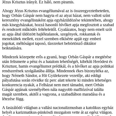
Jézus Krisztus irányít. Ez háló, nem piramis.
Ahogy Jézus Krisztus evangéliumával az is összeegyeztethetetlen,
hogy Orbán Gáspár nem hagyta el az atyai házat, nem vallott színt
keresztény evangélistaként apja egyházüldözése tekintetében, ahogy
más kisegyházakat, hozzá hasonló hívőket apja megfosztott a szabad
és rendezett működés feltételeitől. Gyalázatos, hogy nem emelt szót
az apja által üldözött hajléktalanok, szegények, rokkantak és
menekültek mellett, ezzel szemben elkísérte apját egy emberi
jogokat, méltóságot taposó, tízezreket bebörtönző diktátor
beiktatására.
Mindezek közepette erős a gyanú, hogy Orbán Gáspár a megtérése
után felismerte a pénz és a hatalom lehetőségét, kibékíti Heródest és
Krisztust, hamis evangéliumot prédikál, és a hívőket az apja politikai
rendszerének szolgálatába állítja. Mindennek ékes bizonyítéka az,
hogy Németh Sándor, a Hit Gyülekezete vezetője, aki eddigi
pályafutása során rövidke tíz perc alatt tekerte ki minden lehetséges
konkurencia nyakát, a Felházat nem meri támadni, mert Orbán
Gáspár apjának személyében nála nagyobb maffiózóval találta
magát szemben, akitől a vagyona, a szabadlábon maradása és a
létezése függ.
A fasizálódó világban a vallási nacionalizmusban a katolikus egyház
helyét a karizmatikus-pünkösdi mozgalom vette át az egész világon.