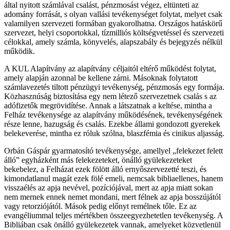
által nyitott számlával csalást, pénzmosást végez, eltünteti az
adomány forrását, s olyan vallási tevékenységet folytat, melyet csak
valamilyen szervezeti formában gyakorolhatna. Országos hatáskörű
szervezet, helyi csoportokkal, tízmilliós költségvetéssel és szervezeti
célokkal, amely számla, könyvelés, alapszabály és bejegyzés nélkül
működik.
A KUL Alapítvány az alapítvány céljaitól eltérő működést folytat,
amely alapján azonnal be kellene zárni. Másoknak folytatott
számlavezetés tiltott pénzügyi tevékenység, pénzmosás egy formája.
Közhasznúság biztosítása egy nem létező szervezetnek csalás s az
adófizetők megrövidítése. Annak a látszatnak a keltése, mintha a
Felház tevékenysége az alapítvány működésének, tevékenységének
része lenne, hazugság és csalás. Ezekbe állami gondozott gyerekek
belekeverése, mintha ez róluk szólna, blaszfémia és cinikus aljasság.
Orbán Gáspár gyarmatosító tevékenysége, amellyel „felekezet felett
álló” egyházként más felekezeteket, önálló gyülekezeteket
bekebelez, a Felházat ezek fölött álló ernyőszervezetté teszi, és
kimondatlanul magát ezek fölé emeli, nemcsak bibliaellenes, hanem
visszaélés az apja nevével, pozíciójával, mert az apja miatt sokan
nem mernek ennek nemet mondani, mert félnek az apja bosszújától
vagy retorziójától. Mások pedig előnyt remélnek tőle. Ez az
evangéliummal teljes mértékben összeegyezhetetlen tevékenység. A
Bibliában csak önálló gyülekezetek vannak, amelyeket közvetlenül