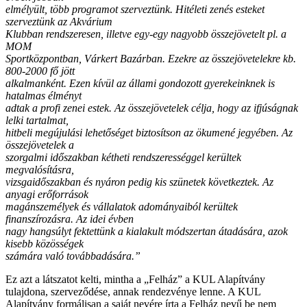
elmélyült, több programot szerveztünk. Hitéleti zenés esteket
szerveztünk az Akvárium
Klubban rendszeresen, illetve egy-egy nagyobb összejövetelt pl. a
MOM
Sportközpontban, Várkert Bazárban. Ezekre az összejövetelekre kb.
800-2000 fő jött
alkalmanként. Ezen kívül az állami gondozott gyerekeinknek is
hatalmas élményt
adtak a profi zenei estek. Az összejövetelek célja, hogy az ifjúságnak
lelki tartalmat,
hitbeli megújulási lehetőséget biztosítson az ökumené jegyében. Az
összejövetelek a
szorgalmi időszakban kétheti rendszerességgel kerültek
megvalósításra,
vizsgaidőszakban és nyáron pedig kis szünetek következtek. Az
anyagi erőforrások
magánszemélyek és vállalatok adományaiból kerültek
finanszírozásra. Az idei évben
nagy hangsúlyt fektettünk a kialakult módszertan átadására, azok
kisebb közösségek
számára való továbbadására.”
Ez azt a látszatot kelti, mintha a „Felház” a KUL Alapítvány
tulajdona, szerveződése, annak rendezvénye lenne. A KUL
Alapítvány formálisan a saját nevére írta a Felház nevű be nem