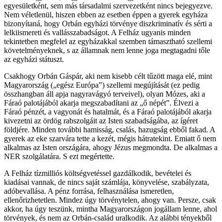
egyesületként, sem más társadalmi szervezetként nincs bejegyezve.
Nem véletlenül, hiszen ebben az esetben éppen a gyerek egyháza
bizonyítaná, hogy Orbán egyházi törvénye diszkriminatív és sérti a
lelkiismereti és vallásszabadságot. A Felház ugyanis minden
tekintetben megfelel az egyházakkal szemben támasztható szellemi
követelményeknek, s az államnak nem lenne joga megtagadni tőle
az egyházi státuszt.
Csakhogy Orbán Gáspár, aki nem kisebb célt tűzött maga elé, mint
Magyarország („egész Európa”) szellemi megújítását (ez pedig
összhangban áll apja nagyravágyó terveivel), olyan Mózes, aki a
Fáraó palotájából akarja megszabadítani az „ő népét”. Élvezi a
Fáraó pénzét, a vagyonát és hatalmát, és a Fáraó palotájából akarja
kivezetni az ördög rabszolgáit az Isten szabadságába, az ígéret
földjére. Minden további hamisság, csalás, hazugság ebből fakad. A
gyerek az eke szarvára tette a kezét, mégis hátratekint. Emiatt ő nem
alkalmas az Isten országára, ahogy Jézus megmondta. De alkalmas a
NER szolgálatára. S ezt megértette.
A Felház tízmilliós költségvetéssel gazdálkodik, bevételei és
kiadásai vannak, de nincs saját számlája, könyvelése, szabályzata,
adóbevallása. A pénz forrása, felhasználása ismeretlen,
ellenőrizhetetlen. Mindez úgy törvénytelen, ahogy van. Persze, csak
akkor, ha úgy teszünk, mintha Magyarországon jogállam lenne, ahol
törvények, és nem az Orbán-család uralkodik. Az alábbi tényekből