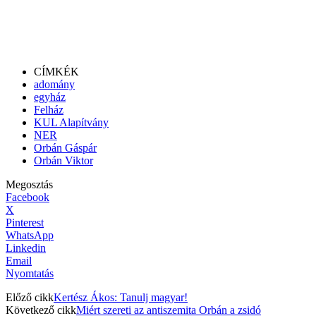
CÍMKÉK
adomány
egyház
Felház
KUL Alapítvány
NER
Orbán Gáspár
Orbán Viktor
Megosztás
Facebook
X
Pinterest
WhatsApp
Linkedin
Email
Nyomtatás
Előző cikk
Kertész Ákos: Tanulj magyar!
Következő cikk
Miért szereti az antiszemita Orbán a zsidó