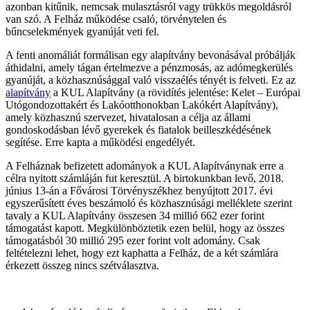
azonban kitűnik, nemcsak mulasztásról vagy trükkös megoldásról
van szó. A Felház működése csaló, törvénytelen és
bűncselekmények gyanúját veti fel.
A fenti anomáliát formálisan egy alapítvány bevonásával próbálják
áthidalni, amely tágan értelmezve a pénzmosás, az adómegkerülés
gyanúját, a közhasznúsággal való visszaélés tényét is felveti. Ez az
alapítvány
a KUL Alapítvány (a rövidítés jelentése: Kelet – Európai
Utógondozottakért és Lakóotthonokban Lakókért Alapítvány),
amely közhasznú szervezet, hivatalosan a célja az állami
gondoskodásban lévő gyerekek és fiatalok beilleszkédésének
segítése. Erre kapta a működési engedélyét.
A Felháznak befizetett adományok a KUL Alapítványnak erre a
célra nyitott számláján fut keresztül. A birtokunkban levő, 2018.
június 13-án a Fővárosi Törvényszékhez benyújtott 2017. évi
egyszerűsített éves beszámoló és közhasznúsági melléklete szerint
tavaly a KUL Alapítvány összesen 34 millió 662 ezer forint
támogatást kapott. Megkülönböztetik ezen belül, hogy az összes
támogatásból 30 millió 295 ezer forint volt adomány. Csak
feltételezni lehet, hogy ezt kaphatta a Felház, de a két számlára
érkezett összeg nincs szétválasztva.