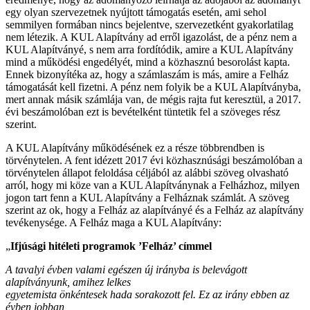
egy olyan szervezetnek nyújtott támogatás esetén, ami sehol
semmilyen formában nincs bejelentve, szervezetként gyakorlatilag
nem létezik. A KUL Alapítvány ad erről igazolást, de a pénz nem a
KUL Alapítványé, s nem arra fordítódik, amire a KUL Alapítvány
mind a működési engedélyét, mind a közhasznú besorolást kapta.
Ennek bizonyítéka az, hogy a számlaszám is más, amire a Felház
támogatását kell fizetni. A pénz nem folyik be a KUL Alapítványba,
mert annak másik számlája van, de mégis rajta fut keresztül, a 2017.
évi beszámolóban ezt is bevételként tüntetik fel a szöveges rész
szerint.
A KUL Alapítvány működésének ez a része többrendben is
törvénytelen. A fent idézett 2017 évi közhasznúsági beszámolóban a
törvénytelen állapot feloldása céljából az alábbi szöveg olvasható
arról, hogy mi köze van a KUL Alapítványnak a Felházhoz, milyen
jogon tart fenn a KUL Alapítvány a Felháznak számlát. A szöveg
szerint az ok, hogy a Felház az alapítványé és a Felház az alapítvány
tevékenysége. A Felház maga a KUL Alapítvány:
„
Ifjúsági hitéleti programok ’Felház’ címmel
A tavalyi évben valami egészen új irányba is belevágott
alapítványunk, amihez lelkes
egyetemista önkéntesek hada sorakozott fel. Ez az irány ebben az
évben jobban