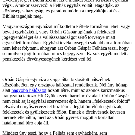
végzi. Amikor szervezői a Felház egyház voltát letagadják, az
közönséges hazugság, és paradox módon a megváltójukat és a
Bibliát tagadják meg.
Magyarországon egyházat működtetni kétféle formában lehet: vagy
bevett egyházként, vagy Orbán Gáspár apjának a felekezeti
jogegyenlőséget és a vallásszabadságot sértő törvénye miatt
egyesületi formában. Egyházi tevékenységet csak abban a formában
nem lehet folytatni, ahogyan azt Orbán Gáspár Felháza teszi, hogy
semmilyen jogi formában nincs bejegyezve. Ez sok egyéb mellett a
pénzkezelés törvényességének kérdését veti fel.
Orbán Gáspár egyháza az apja által biztosított hátszélnek
köszönhetően egy országos hálózattal rendelkezik. Néhány hónap
alatt
nagyobb hálózatot
hozott létre, mint az azonos karizmatikus
irányzatba tartozó Hit Gyülekezete harminc év alatt. Orbán Gáspár
nem csak saját egyházi szervezetet épít, hanem „felekezetek fölötti”
jelszóval ernyőszervezetet hoz létre a legkülönfélébb egyházak,
felekezetek és gyülekezetek fölött. Ennek a törekvésnek kevesen
mernek ellenállni, mert az Orbán-gyerek mögött a korlátlan
hatalommal bíró apja áll.
Mindezt úgy teszi, hogy a Felház sem egyházként, sem