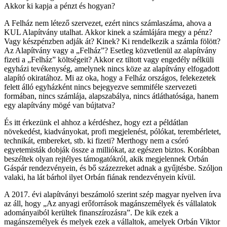
Akkor ki kapja a pénzt és hogyan?
A Felház nem létező szervezet, ezért nincs számlaszáma, ahova a
KUL Alapítvány utalhat. Akkor kinek a számlájára megy a pénz?
Vagy készpénzben adják át? Kinek? Ki rendelkezik a számla fölött?
Az Alapítvány vagy a „Felház”? Esetleg közvetlenül az alapítvány
fizeti a „Felház” költségeit? Akkor ez tiltott vagy engedély nélküli
egyházi tevékenység, amelynek nincs köze az alapítvány elfogadott
alapító okiratához. Mi az oka, hogy a Felház országos, felekezetek
felett álló egyházként nincs bejegyezve semmiféle szervezeti
formában, nincs számlája, alapszabálya, nincs átláthatósága, hanem
egy alapítvány mögé van bújtatva?
És itt érkezünk el ahhoz a kérdéshez, hogy ezt a példátlan
növekedést, kiadványokat, profi megjelenést, pólókat, terembérletet,
technikát, embereket, stb. ki fizeti? Merthogy nem a csóró
egyetemisták dobják össze a milliókat, az egészen biztos. Korábban
beszéltek olyan rejtélyes támogatókról, akik megjelennek Orbán
Gáspár rendezvényein, és bő százezreket adnak a gyűjtésbe. Szóljon
valaki, ha lát bárhol ilyet Orbán fiának rendezvényein kívül.
A 2017. évi alapítványi beszámoló szerint szép magyar nyelven írva
az áll, hogy „Az anyagi erőforrások magánszemélyek és vállalatok
adományaiból kerültek finanszírozásra”. De kik ezek a
magánszemélyek és melyek ezek a vállaltok, amelyek Orbán Viktor