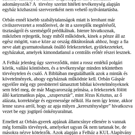
adományozók? A törvény szerint hitéleti tevékenység alapján
egyház közhasznú szervezetként nem vehető nyilvántartásba.
Orbán ennél kisebb szabálytalanságok miatt is lerohant már
civilszervezetet a rendőreivel, de itt a szereplők megtérésről,
tisztaságról és szentségről prédikálnak. Istenre hivatkoznak,
miközben rejtegetik, hogy miből működnek, kinek a pénze áll az
egész mögött, van-e köze az ország diktátorának ahhoz, hogy a fia
neve alatt gyarmatosítanak önálló felekezeteket, gyülekezeteket,
egyházakat, amelyek kimondatlanul a centrális erőtér részei lesznek.
A Felház jelenleg úgy szerveződik, mint a rossz emlékű polgári
körök, vallási köntösben, és a tevékenysége minden tekintetben
törvénytelen és csaló. A Bibliában megtalálhatók azok a minták és
követelmények, ahogy egyháznak működnie kell. Orbán Gáspár
egyelőre még egy presbiterrel támasztott bibliai követelményeknek
sem felel meg, de már Magyarország prímása, a felekezetek fölött
álló karizmatikus pápa, „szupersztár”, mint Jézus Krisztus, az ő
alázata, korrektsége és egyenessége nélkül. Ha nem így lenne, akkor
lenne szava arról, hogy az apja milyen „kereszténységre” hivatkozva
vezet be egy jogtipró önkényuralmat.
Emellett az Orbán-gyerek apjának államcsínye ellenére is vannak
még formális törvények, amelyeket ugyan ők nem tartanak be, de
másokra nézve kötelezők. Azok alapján a Felház a KUL Alapítvány