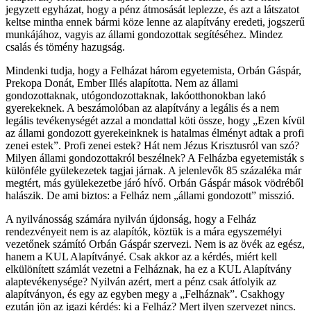
jegyzett egyházat, hogy a pénz átmosását leplezze, és azt a látszatot
keltse mintha ennek bármi köze lenne az alapítvány eredeti, jogszerű
munkájához, vagyis az állami gondozottak segítéséhez. Mindez
csalás és tömény hazugság.
Mindenki tudja, hogy a Felházat három egyetemista, Orbán Gáspár,
Prekopa Donát, Ember Illés alapította. Nem az állami
gondozottaknak, utógondozottaknak, lakóotthonokban lakó
gyerekeknek. A beszámolóban az alapítvány a legális és a nem
legális tevékenységét azzal a mondattal köti össze, hogy „Ezen kívül
az állami gondozott gyerekeinknek is hatalmas élményt adtak a profi
zenei estek”. Profi zenei estek? Hát nem Jézus Krisztusról van szó?
Milyen állami gondozottakról beszélnek? A Felházba egyetemisták s
különféle gyülekezetek tagjai járnak. A jelenlevők 85 százaléka már
megtért, más gyülekezetbe járó hívő. Orbán Gáspár mások vödréből
halászik. De ami biztos: a Felház nem „állami gondozott” misszió.
A nyilvánosság számára nyilván újdonság, hogy a Felház
rendezvényeit nem is az alapítók, köztük is a mára egyszemélyi
vezetőnek számító Orbán Gáspár szervezi. Nem is az övék az egész,
hanem a KUL Alapítványé. Csak akkor az a kérdés, miért kell
elkülönített számlát vezetni a Felháznak, ha ez a KUL Alapítvány
alaptevékenysége? Nyilván azért, mert a pénz csak átfolyik az
alapítványon, és egy az egyben megy a „Felháznak”. Csakhogy
ezután jön az igazi kérdés: ki a Felház? Mert ilyen szervezet nincs.