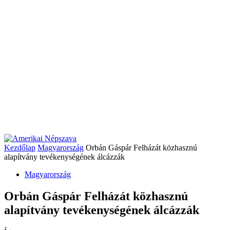
Kezdőlap
Magyarország
Orbán Gáspár Felházát közhasznú
alapítvány tevékenységének álcázzák
Magyarország
Orbán Gáspár Felházát közhasznú
alapítvány tevékenységének álcázzák