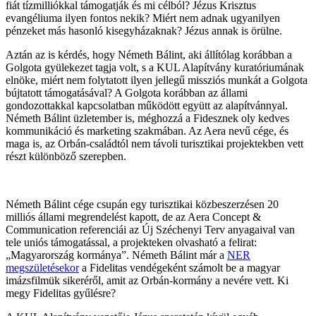
fiát tízmilliókkal támogatják és mi célból? Jézus Krisztus
evangéliuma ilyen fontos nekik? Miért nem adnak ugyanilyen
pénzeket más hasonló kisegyházaknak? Jézus annak is örülne.
Aztán az is kérdés, hogy Németh Bálint, aki állítólag korábban a
Golgota gyülekezet tagja volt, s a KUL Alapítvány kuratóriumának
elnöke, miért nem folytatott ilyen jellegű missziós munkát a Golgota
bújtatott támogatásával? A Golgota korábban az állami
gondozottakkal kapcsolatban működött együtt az alapítvánnyal.
Németh Bálint üzletember is, méghozzá a Fidesznek oly kedves
kommunikáció és marketing szakmában. Az Aera nevű cége, és
maga is, az Orbán-családtól nem távoli turisztikai projektekben vett
részt különböző szerepben.
Németh Bálint cége csupán egy turisztikai közbeszerzésen 20
milliós állami megrendelést kapott, de az Aera Concept &
Communication referenciái az Új Széchenyi Terv anyagaival van
tele uniós támogatással, a projekteken olvasható a felirat:
„Magyarország kormánya”. Németh Bálint már a
NER
megszületésekor
a Fidelitas vendégeként számolt be a magyar
imázsfilmük sikeréről, amit az Orbán-kormány a nevére vett. Ki
megy Fidelitas gyűlésre?