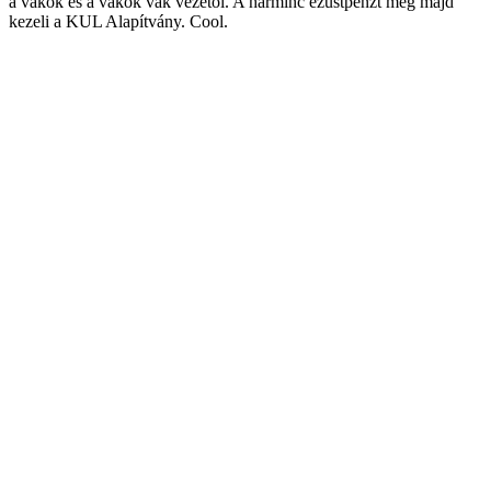
a vakok és a vakok vak vezetői. A harminc ezüstpénzt meg majd
kezeli a KUL Alapítvány. Cool.