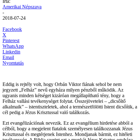
Írta:
Amerikai Népszava
-
2018-07-24
Facebook
X
Pinterest
WhatsApp
Linkedin
Email
Nyomtatás
Eddig is rejtély volt, hogy Orbán Viktor fiának sehol be nem
jegyzett „Felház” nevű egyháza milyen pénzből működik. Az
ugyanis minden kétséget kizáróan megállapítható tény, hogy a
Felház vallási tevékenységet folytat. Összejövetelei – „dicsőítő
alkalmaik” – istentiszteletek, ahol a természetfölötti Istent dicsőítik, a
cél pedig a Jézus Krisztussal való találkozás.
Ezt evangélizációnak nevezik. Ez az evangélium hirdetése abból a
célból, hogy a megjelent fiatalok személyesen találkozzanak Jézus
Krisztussal és megtérjenek Istenhez. Mondjanak bármit, ez hitéleti
tevékenység. A Biblia szerint ezt a munkát Jézus Krisztus egyháza