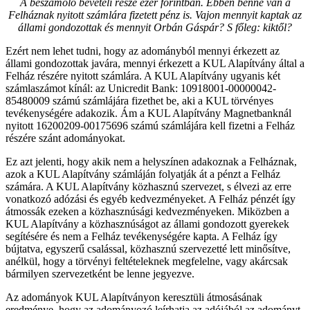
A beszámoló bevételi része ezer forintban. Ebben benne van a
Felháznak nyitott számlára fizetett pénz is. Vajon mennyit kaptak az
állami gondozottak és mennyit Orbán Gáspár?
S főleg: kiktől?
Ezért nem lehet tudni, hogy az adományból mennyi érkezett az
állami gondozottak javára, mennyi érkezett a KUL Alapítvány által a
Felház részére nyitott számlára. A KUL Alapítvány ugyanis két
számlaszámot kínál: az Unicredit Bank: 10918001-00000042-
85480009 számú számlájára fizethet be, aki a KUL törvényes
tevékenységére adakozik. Ám a KUL Alapítvány Magnetbanknál
nyitott 16200209-00175696 számú számlájára kell fizetni a Felház
részére szánt adományokat.
Ez azt jelenti, hogy akik nem a helyszínen adakoznak a Felháznak,
azok a KUL Alapítvány számláján folyatják át a pénzt a Felház
számára. A KUL Alapítvány közhasznú szervezet, s élvezi az erre
vonatkozó adózási és egyéb kedvezményeket. A Felház pénzét így
átmossák ezeken a közhasznúsági kedvezményeken. Miközben a
KUL Alapítvány a közhasznúságot az állami gondozott gyerekek
segítésére és nem a Felház tevékenységére kapta. A Felház így
bújtatva, egyszerű csalással, közhasznú szervezetté lett minősítve,
anélkül, hogy a törvényi feltételeknek megfelelne, vagy akárcsak
bármilyen szervezetként be lenne jegyezve.
Az adományok KUL Alapítványon keresztüli átmosásának
eredménye, hogy az adományozó leírhatja az adójából az adományt