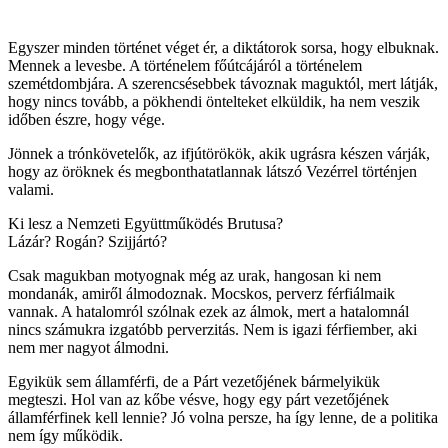
Egyszer minden történet véget ér, a diktátorok sorsa, hogy elbuknak.
Mennek a levesbe. A történelem főútcájáról a történelem
szemétdombjára. A szerencsésebbek távoznak maguktól, mert látják,
hogy nincs tovább, a pökhendi öntelteket elküldik, ha nem veszik
időben észre, hogy vége.
Jönnek a trónkövetelők, az ifjútörökök, akik ugrásra készen várják,
hogy az öröknek és megbonthatatlannak látszó Vezérrel történjen
valami.
Ki lesz a Nemzeti Együttműködés Brutusa?
Lázár? Rogán? Szijjártó?
Csak magukban motyognak még az urak, hangosan ki nem
mondanák, amiről álmodoznak. Mocskos, perverz férfiálmaik
vannak. A hatalomról szólnak ezek az álmok, mert a hatalomnál
nincs számukra izgatóbb perverzitás. Nem is igazi férfiember, aki
nem mer nagyot álmodni.
Egyikük sem államférfi, de a Párt vezetőjének bármelyikük
megteszi. Hol van az kőbe vésve, hogy egy párt vezetőjének
államférfinek kell lennie? Jó volna persze, ha így lenne, de a politika
nem így működik.