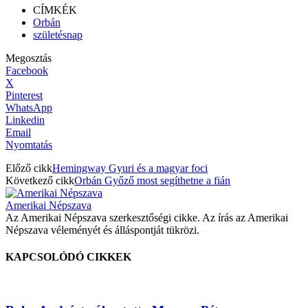
CÍMKÉK
Orbán
születésnap
Megosztás
Facebook
X
Pinterest
WhatsApp
Linkedin
Email
Nyomtatás
Előző cikk
Hemingway Gyuri és a magyar foci
Következő cikk
Orbán Győző most segíthetne a fián
Amerikai Népszava
Az Amerikai Népszava szerkesztőségi cikke. Az írás az Amerikai
Népszava véleményét és álláspontját tükrözi.
KAPCSOLÓDÓ CIKKEK