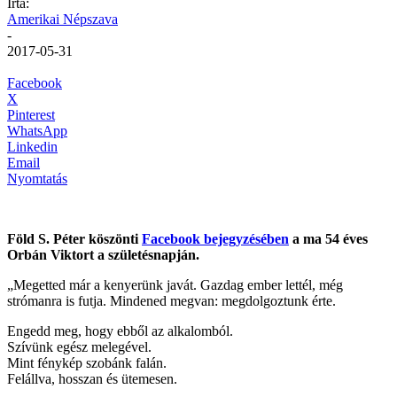
Írta:
Amerikai Népszava
-
2017-05-31
Facebook
X
Pinterest
WhatsApp
Linkedin
Email
Nyomtatás
Föld S. Péter köszönti
Facebook bejegyzésében
a ma 54 éves
Orbán Viktort a születésnapján.
„Megetted már a kenyerünk javát. Gazdag ember lettél, még
strómanra is futja. Mindened megvan: megdolgoztunk érte.
Engedd meg, hogy ebből az alkalomból.
Szívünk egész melegével.
Mint fénykép szobánk falán.
Felállva, hosszan és ütemesen.