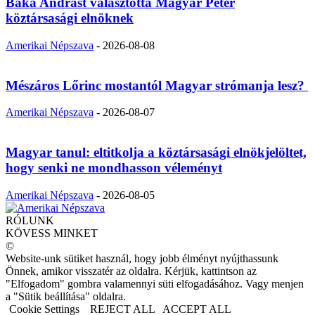
Baka Andrást választotta Magyar Péter
köztársasági elnöknek
Amerikai Népszava
-
2026-08-08
Mészáros Lőrinc mostantól Magyar strómanja lesz?
Amerikai Népszava
-
2026-08-07
Magyar tanul: eltitkolja a köztársasági elnökjelöltet,
hogy senki ne mondhasson véleményt
Amerikai Népszava
-
2026-08-05
RÓLUNK
KÖVESS MINKET
©
Website-unk sütiket használ, hogy jobb élményt nyújthassunk
Önnek, amikor visszatér az oldalra. Kérjük, kattintson az
"Elfogadom" gombra valamennyi süti elfogadásához. Vagy menjen
a "Sütik beállítása" oldalra.
Cookie Settings
REJECT ALL
ACCEPT ALL