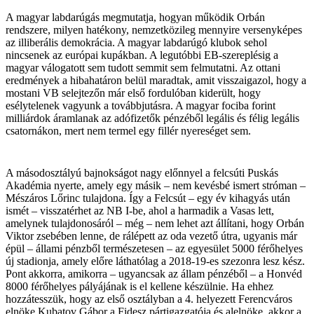
A magyar labdarúgás megmutatja, hogyan működik Orbán
rendszere, milyen hatékony, nemzetközileg mennyire versenyképes
az illiberális demokrácia. A magyar labdarúgó klubok sehol
nincsenek az európai kupákban. A legutóbbi EB-szereplésig a
magyar válogatott sem tudott semmit sem felmutatni. Az ottani
eredmények a hibahatáron belül maradtak, amit visszaigazol, hogy a
mostani VB selejtezőn már első fordulóban kiderült, hogy
esélytelenek vagyunk a továbbjutásra. A magyar fociba forint
milliárdok áramlanak az adófizetők pénzéből legális és félig legális
csatornákon, mert nem termel egy fillér nyereséget sem.
A másodosztályú bajnokságot nagy előnnyel a felcsúti Puskás
Akadémia nyerte, amely egy másik – nem kevésbé ismert stróman –
Mészáros Lőrinc tulajdona. Így a Felcsút – egy év kihagyás után
ismét – visszatérhet az NB I-be, ahol a harmadik a Vasas lett,
amelynek tulajdonosáról – még – nem lehet azt állítani, hogy Orbán
Viktor zsebében lenne, de rálépett az oda vezető útra, ugyanis már
épül – állami pénzből természetesen – az egyesület 5000 férőhelyes
új stadionja, amely előre láthatólag a 2018-19-es szezonra lesz kész.
Pont akkorra, amikorra – ugyancsak az állam pénzéből – a Honvéd
8000 férőhelyes pályájának is el kellene készülnie. Ha ehhez
hozzátesszük, hogy az első osztályban a 4. helyezett Ferencváros
elnöke Kubatov Gábor a Fidesz pártigazgatója és alelnöke, akkor a