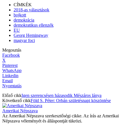
CÍMKÉK
2018-as választások
bojkott
demokrácia
demokratikus ellenzék
EU
Georg Hemingway
magyar foci
Megosztás
Facebook
X
Pinterest
WhatsApp
Linkedin
Email
Nyomtatás
Előző cikk
Igen szerencsésen házasodik Mészáros lánya
Következő cikk
Föld S. Péter: Orbán születésnapi köszöntése
Amerikai Népszava
Az Amerikai Népszava szerkesztőségi cikke. Az írás az Amerikai
Népszava véleményét és álláspontját tükrözi.