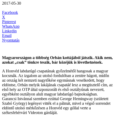
2017-05-30
Facebook
X
Pinterest
WhatsApp
Linkedin
Email
Nyomtatás
Magyarországon a többség Orbán kottájából játszik. Akik nem,
azokat „csak” tönkre teszik, bár közéjük is lövethetnének.
A Honvéd labdarúgó csapatának győzelmétől hangosak a magyar
kocsmák. Az izgalom az utolsó fordulóban a zenitre hágott, midőn
az ország két nemzeti nagytőkése egymásnak veselkedett, hogy
eldöntse, Orbán melyik lakájának csapatáé lesz a megtisztelő cím, az
első hely az OTP által szponzorált és első osztályúnak nevezett,
egyébként osztályon aluli magyar labdarúgó bajnokságban.
Garancsi Istvánnal szemben ezúttal George Hemingway (született
Szabó György) legényei vitték el a pálmát, mivel a végső sorrendet
eldöntő utolsó mérkőzésen a Honvéd egy góllal verte a
székesfehérvári Videoton gárdáját.