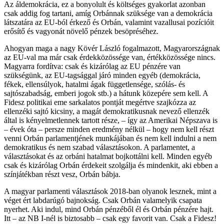
Az áldemokrácia, ez a bonyolult és költséges gyakorlat azonban
csak addig fog tartani, amíg Orbánnak szüksége van a demokrácia
látszatára az EU-ból érkező és Orbán, valamint vazallusai pozícióit
erősítő és vagyonát növelő pénzek besöpréséhez.
Ahogyan maga a nagy Kövér László fogalmazott, Magyarországnak
az EU-val ma már csak érdekközössége van, értékközössége nincs.
Magyarra fordítva: csak és kizárólag az EU pénzére van
szükségünk, az EU-tagsággal járó minden egyéb (demokrácia,
fékek, ellensúlyok, hatalmi ágak függetlensége, szólás- és
sajtószabadság, emberi jogok stb.) a hátunk közepére sem kell. A
Fidesz politikai eme sarkalatos pontját megértve szajkózza az
ellenzéki sajtó kicsiny, a magát demokratikusnak nevező ellenzék
által is kényelmetlennek tartott része, – így az Amerikai Népszava is
– évek óta – persze minden eredmény nélkül – hogy nem kell részt
venni Orbán parlamentjének munkájában és nem kell indulni a nem
demokratikus és nem szabad választásokon. A parlamentet, a
választásokat és az orbáni hatalmat bojkottálni kell. Minden egyéb
csak és kizárólag Orbán érdekeit szolgálja és mindenkit, aki ebben a
színjátékban részt vesz, Orbán bábja.
A magyar parlamenti választások 2018-ban olyanok lesznek, mint a
véget ért labdarúgó bajnokság. Csak Orbán valamelyik csapata
nyerhet. Aki indul, mind Orbán pénzéből él és Orbán pénzére hajt.
Itt – az NB I-nél is biztosabb – csak egy favorit van. Csak a Fidesz!