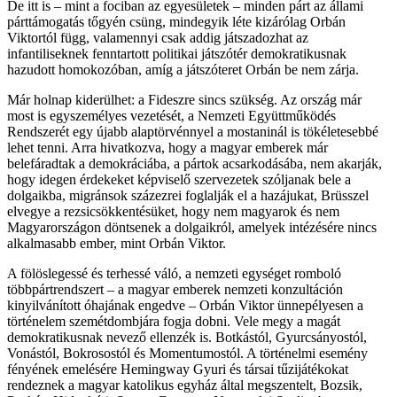
De itt is – mint a fociban az egyesületek – minden párt az állami
párttámogatás tőgyén csüng, mindegyik léte kizárólag Orbán
Viktortól függ, valamennyi csak addig játszadozhat az
infantiliseknek fenntartott politikai játszótér demokratikusnak
hazudott homokozóban, amíg a játszóteret Orbán be nem zárja.
Már holnap kiderülhet: a Fideszre sincs szükség. Az ország már
most is egyszemélyes vezetését, a Nemzeti Együttműködés
Rendszerét egy újabb alaptörvénnyel a mostaninál is tökéletesebbé
lehet tenni. Arra hivatkozva, hogy a magyar emberek már
belefáradtak a demokráciába, a pártok acsarkodásába, nem akarják,
hogy idegen érdekeket képviselő szervezetek szóljanak bele a
dolgaikba, migránsok százezrei foglalják el a hazájukat, Brüsszel
elvegye a rezsicsökkentésüket, hogy nem magyarok és nem
Magyarországon döntsenek a dolgaikról, amelyek intézésére nincs
alkalmasabb ember, mint Orbán Viktor.
A fölöslegessé és terhessé váló, a nemzeti egységet romboló
többpártrendszert – a magyar emberek nemzeti konzultáción
kinyilvánított óhajának engedve – Orbán Viktor ünnepélyesen a
történelem szemétdombjára fogja dobni. Vele megy a magát
demokratikusnak nevező ellenzék is. Botkástól, Gyurcsányostól,
Vonástól, Bokrosostól és Momentumostól. A történelmi esemény
fényének emelésére Hemingway Gyuri és társai tűzijátékokat
rendeznek a magyar katolikus egyház által megszentelt, Bozsik,