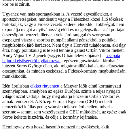
kör be is zárult.
Ugyanez van más sportágakban is. A vezető egyesületeket, a
sportszövetségeket, mindenütt vagy a Fideszhez közel álló tőkések
birtokolják, vagy a Fidesz vezető káderei elnöklik. Többségük nem
exponálja magát a nyilvánosság előtt és megelégszik a saját portáján
összesöpört pénzzel, illetve a vele járó ranggal és szorgosan
csepegteti vissza a sportba pumpált állami pénzekből a politikai
megbízóinak járó harácsot. Nem úgy a Honvéd tulajdonosa, aki úgy
érzi, hogy politikailag is le kell tennie a garast Orbán Viktor mellett.
Andy Vajna TV 2-jének (vagyis Orbán televíziójának) –
csapata
bajnoki elsőségéről nyilatkozva
– egészen gusztustalan kirohanást
intézett Soros György ellen, aki migránsmilliókkal akarja elárasztani
országunkat, és minden eszközzel a Fidesz-kormány megbuktatásán
munkálkodik.
Idén áprilisban
cikket rittyentett
a Magyar Idők című kormányzati
szennylapban, amelyben az egész Európát, szinte a teljes nyugati
világot azzal vádolja, hogy meg akarja lincselni Orbán Viktort és
annak rendszerét. A Közép Európai Egyetem (CEU) melletti
nemzetközi kiállás pedig számára teljesen érthetetlen, mivel –
szerinte – semmi sem veszélyezteti a CEU működését, az egész csak
Soros keltette hisztéria, és célja a kormány lejáratása.
Hemingway és a hozzá hasonló nemzeti nagytőkések, akik