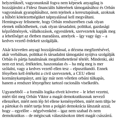
helyzetüknél, vagyonunknál fogva nem képesek anyagilag is
hozzájárulni a Fidesz financiális hátterének támogatásához és Orbán
vagyonának gyarapításához, nem tejelnek a keresztapának, azoknak
a hűbéri kötelezettségüket talpnyalással kell megváltani.
Hemingway felismerte, hogy Orbán rendszerében csak olyan
elemek működhetnek, csak olyan társadalmi, politikai, gazdasági
képződmények, vállalkozások, egyesületek, szervezetek kapják meg
a lehetőséget az életben maradásra, amelyek – így vagy úgy – a
kedves vezető érdekeit szolgálják.
Akár közvetlen anyagi hozzájárulással, a dézsma megfizetésével,
akár verbálisan, politikai és társadalmi támogatást nyújtva szolgálják
Orbán és pártja hatalmának megdönthetetlené tételét. Mindenki, aki
nem ezt teszi, értéktelen, haszontalan és – ha még meg is mer
szólalni, vagy a kedves vezető ellen tesz – elpusztítandó. Ennek
fényében kell értékelni a civil szervezetek, a CEU elleni
kormánykampányt, ami így már nem véletlen orbáni túlkapás,
hanem a rendszer lényegéhez tartozó racionális viselkedés.
Ugyanebből – a formális logika elveit követve – le lehet vezetni,
miért tűri meg Orbán Viktor a magát demokratikusnak nevező
ellenzéket, miért nem lép fel ellene keményebben, miért nem tiltja be
a pártokat és miért tartja fenn a polgári demokrácia látszatát azzal,
hogy – egyelőre – négyévenként – igaz nem szabad és nem
demokratikus – de mégiscsak választásokon ütteti magát császárrá.