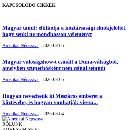
KAPCSOLÓDÓ CIKKEK
Magyar tanul: eltitkolja a köztársasági elnökjelöltet,
hogy senki ne mondhasson véleményt
Amerikai Népszava
-
2026-08-05
Magyar valóságshow-t csinált a Duna-válságból,
amelyben szuperhősként nem csinál semmit
Amerikai Népszava
-
2026-08-05
Hogyan nevezhetik ki Mészáros emberét a
köztévébe, és hogyan vonhatják vissza...
Amerikai Népszava
-
2026-08-04
RÓLUNK
KÖVESS MINKET