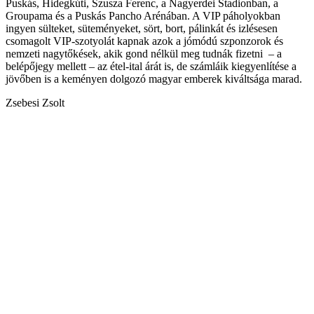
Puskás, Hidegkúti, Szusza Ferenc, a Nagyerdei Stadionban, a
Groupama és a Puskás Pancho Arénában. A VIP páholyokban
ingyen sülteket, süteményeket, sört, bort, pálinkát és izlésesen
csomagolt VIP-szotyolát kapnak azok a jómódú szponzorok és
nemzeti nagytőkések, akik gond nélkül meg tudnák fizetni – a
belépőjegy mellett – az étel-ital árát is, de számláik kiegyenlítése a
jövőben is a keményen dolgozó magyar emberek kiváltsága marad.
Zsebesi Zsolt