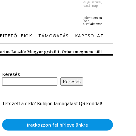
augusztus9,
vasárnap
Jelentkezzen
be /
Csatlakozzon
FIZETŐI FIÓK
TÁMOGATÁS
KAPCSOLAT
artus László: Magyar győzött, Orbán megmenekült
Keresés
Keresés
Tetszett a cikk? Küldjön támogatást QR kóddal!
Iratkozzon fel hírlevelünkre