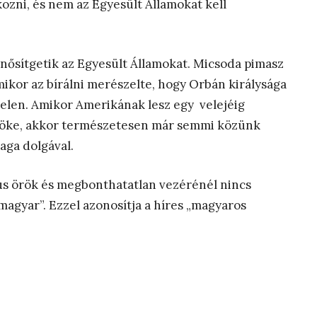
lkozni, és nem az Egyesült Államokat kell
inősítgetik az Egyesült Államokat. Micsoda pimasz
kor az bírálni merészelte, hogy Orbán királysága
elen. Amikor Amerikának lesz egy velejéig
nöke, akkor természetesen már semmi közünk
aga dolgával.
zmus örök és megbonthatatlan vezérénél nincs
„magyar”. Ezzel azonosítja a híres „magyaros