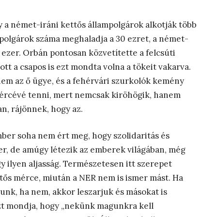
 a német-iráni kettős állampolgárok alkotják több
ampolgárok száma meghaladja a 30 ezret, a német-
 ezer. Orbán pontosan közvetítette a felcsúti
ott a csapos is ezt mondta volna a tökeit vakarva.
em az ő ügye, és a fehérvári szurkolók kemény
ércévé tenni, mert nemcsak kiröhögik, hanem
n, rájönnek, hogy az.
ember soha nem ért meg, hogy szolidaritás és
mer, de amúgy létezik az emberek világában, még
y ilyen aljasság. Természetesen itt szerepet
ettős mérce, miután a NER nem is ismer mást. Ha
unk, ha nem, akkor leszarjuk és másokat is
zt mondja, hogy „nekünk magunkra kell