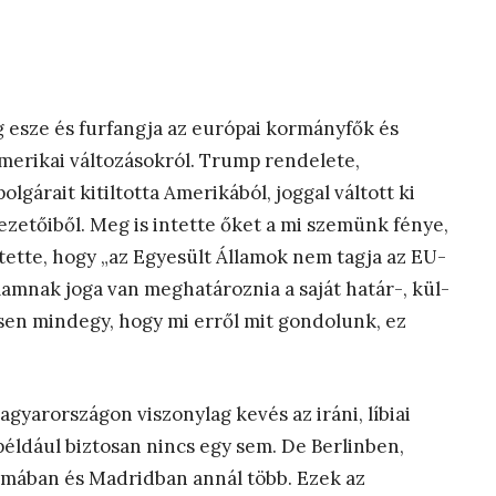
g esze és furfangja az európai kormányfők és
amerikai változásokról. Trump rendelete,
gárait kitiltotta Amerikából, joggal váltott ki
zetőiből. Meg is intette őket a mi szemünk fénye,
tette, hogy „az Egyesült Államok nem tagja az EU-
llamnak joga van meghatároznia a saját határ-, kül-
ljesen mindegy, hogy mi erről mit gondolunk, ez
yarországon viszonylag kevés az iráni, líbiai
például biztosan nincs egy sem. De Berlinben,
ómában és Madridban annál több. Ezek az