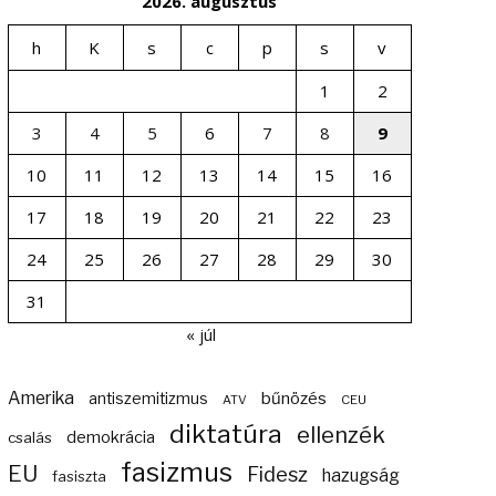
2026. augusztus
h
K
s
c
p
s
v
1
2
3
4
5
6
7
8
9
10
11
12
13
14
15
16
17
18
19
20
21
22
23
24
25
26
27
28
29
30
31
« júl
Amerika
bűnözés
antiszemitizmus
ATV
CEU
diktatúra
ellenzék
demokrácia
csalás
fasizmus
EU
Fidesz
hazugság
fasiszta