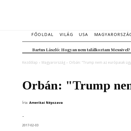
FŐOLDAL
VILÁG
USA
MAGYARORSZÁ
Bartus László: Hogyan nem találkoztam Messivel?
Kezdőlap
Magyarország
Orbán: "Trump nem az európaiak üg
Magyarország
Orbán: "Trump nem
Írta:
Amerikai Népszava
-
2017-02-03