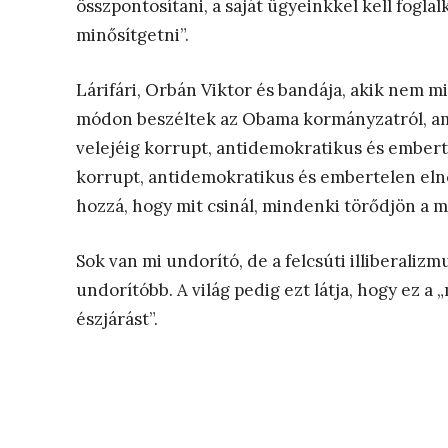
összpontosítani, a saját ügyeinkkel kell fogla
minősítgetni”.
Lárifári, Orbán Viktor és bandája, akik nem m
módon beszéltek az Obama kormányzatról, ami
velejéig korrupt, antidemokratikus és embert
korrupt, antidemokratikus és embertelen el
hozzá, hogy mit csinál, mindenki törődjön a m
Sok van mi undorító, de a felcsúti illiberali
undorítóbb. A világ pedig ezt látja, hogy ez a 
észjárást”.