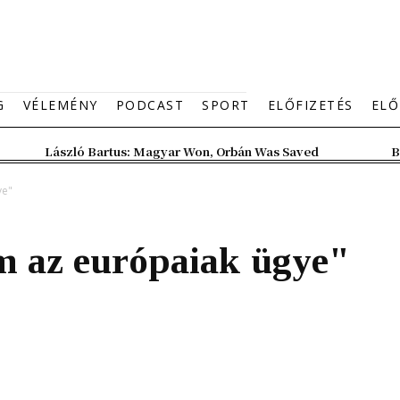
G
VÉLEMÉNY
PODCAST
SPORT
ELŐFIZETÉS
ELŐ
László Bartus: Magyar Won, Orbán Was Saved
B
ye"
 az európaiak ügye"