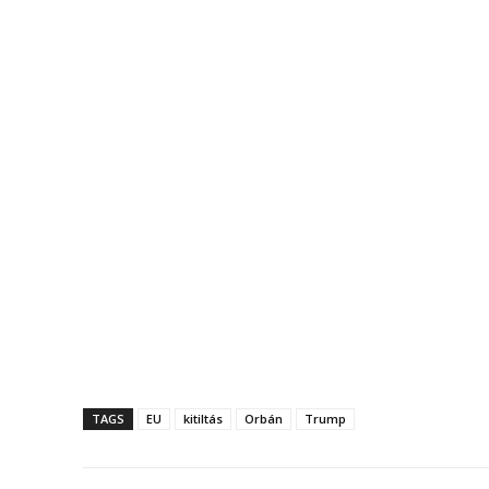
TAGS
EU
kitiltás
Orbán
Trump