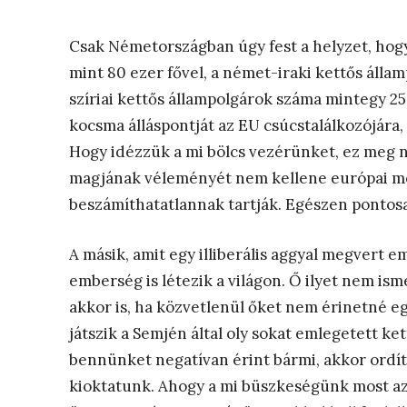
Csak Németországban úgy fest a helyzet, hogy
mint 80 ezer fővel, a német-iraki kettős áll
szíriai kettős állampolgárok száma mintegy 25
kocsma álláspontját az EU csúcstalálkozójára, 
Hogy idézzük a mi bölcs vezérünket, ez meg n
magjának véleményét nem kellene európai m
beszámíthatatlannak tartják. Egészen pontosa
A másik, amit egy illiberális aggyal megvert 
emberség is létezik a világon. Ő ilyet nem is
akkor is, ha közvetlenül őket nem érinetné eg
játszik a Semjén által oly sokat emlegetett k
bennünket negatívan érint bármi, akkor ordít
kioktatunk. Ahogy a mi büszkeségünk most a