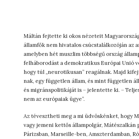
Máltán fejtette ki okos nézeteit Magyarorszá
államfők nem hivatalos csúcstalálkozóján az 
amelyben hét muszlim többségű ország állampol
felháborodást a demokratikus Európai Unió ve
hogy túl „neurotikusan” reagálnak. Majd kifej
nak, egy független állam, és mint független á
és migránspolitikáját is – jelentette ki. – Te
nem az európaiak ügye”.
Az tévesztheti meg a mi üdvöskénket, hogy Mag
vagy jemeni kettős állampolgár, Mátészalkán 
Párizsban, Marseille-ben, Amszterdamban, R