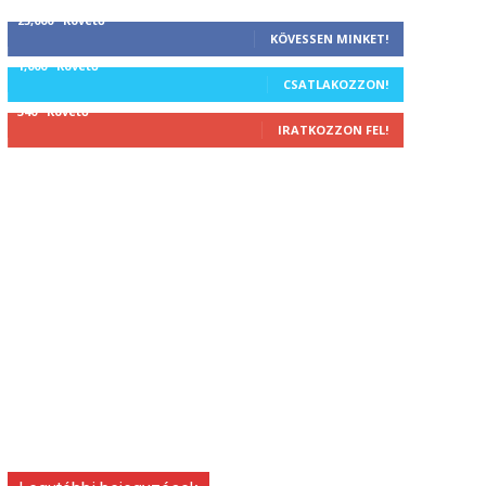
25,000
Követő
KÖVESSEN MINKET!
1,000
Követő
CSATLAKOZZON!
340
Követő
IRATKOZZON FEL!