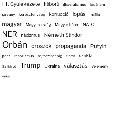
Hit Gyülekezete
háború
illiberalizmus
jogállam
lopás
korrupció
járvány
kereszténység
maffia
magyar
NATO
Magyarország
Magyar Péter
NER
Németh Sándor
nácizmus
Orbán
propaganda
oroszok
Putyin
szekta
pénz
rasszizmus
sajtószabadság
Soros
Trump
választás
Ukrajna
Szijjártó
Vélemény
vírus