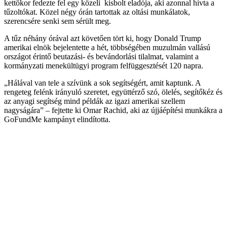
kettőkor fedezte fel egy közeli kisbolt eladója, aki azonnal hívta a
tűzoltókat. Közel négy órán tartottak az oltási munkálatok,
szerencsére senki sem sérült meg.
A tűz néhány órával azt követően tört ki, hogy Donald Trump
amerikai elnök bejelentette a hét, többségében muzulmán vallású
országot érintő beutazási- és bevándorlási tilalmat, valamint a
kormányzati menekültügyi program felfüggesztését 120 napra.
„Hálával van tele a szívünk a sok segítségért, amit kaptunk. A
rengeteg felénk irányuló szeretet, együttérző szó, ölelés, segítőkéz és
az anyagi segítség mind példák az igazi amerikai szellem
nagyságára” – fejtette ki Omar Rachid, aki az újjáépítési munkákra a
GoFundMe kampányt elindította.