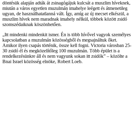
döntésük alapján adták át zsinagógájuk kulcsát a muszlim híveknek,
miután a város egyetlen muzulmán imahelye leégett és átmenetileg
ugyan, de használhatatlanná vált. Így, amíg az új mecset elkészül, a
muszlim hívek nem maradnak imahely nélkül, többek között zsidó
szomszédaiknak köszönhetően.
„Itt mindenki mindenkit ismer. Én is több hívővel vagyok személyes
kapcsolatban a muzulmán közösségből és megsajnáltuk őket.
Amikor ilyen csapás történik, össze kell fogni. Victoria városban 25-
30 zsidó él és megközelítőleg 100 muzulmán. Több épület is a
rendelkezésünkre áll és nem vagyunk sokan itt zsidók” – közölte a
Bnai Israel közösség elnöke, Robert Loeb.