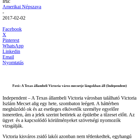
Írta:
Amerikai Népszava
-
2017-02-02
Facebook
X
Pinterest
WhatsApp
Linkedin
Email
Nyomtatás
Fotó: A Texas állambeli Victoria város mecsetje lángokban áll (Independent)
Independent – A Texas állambeli Victoria városban található Victoria
Iszlám Mecset alig egy hete, szombaton leégett. A háttérben
meghúzódó ok és az esetleges elkövetők személye egyelőre
ismeretlen, ám a jelek szerint betörtek az épületbe a tűzeset előtt. Az
ügyet és a kapcsolódó körülményeket szövetségi nyomozók
vizsgálják.
Victoria kisváros zsidó lakói azonban nem tétlenkedtek, egyhangú