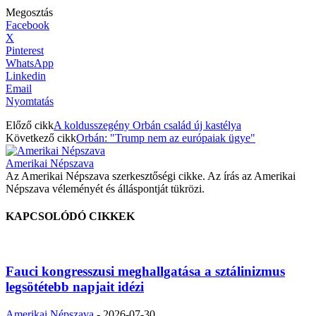
Megosztás
Facebook
X
Pinterest
WhatsApp
Linkedin
Email
Nyomtatás
Előző cikk
A koldusszegény Orbán család új kastélya
Következő cikk
Orbán: "Trump nem az európaiak ügye"
Amerikai Népszava
Az Amerikai Népszava szerkesztőségi cikke. Az írás az Amerikai
Népszava véleményét és álláspontját tükrözi.
KAPCSOLÓDÓ CIKKEK
Fauci kongresszusi meghallgatása a sztálinizmus
legsötétebb napjait idézi
Amerikai Népszava
-
2026-07-30