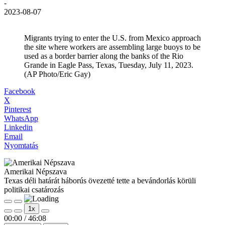
-
2023-08-07
Migrants trying to enter the U.S. from Mexico approach
the site where workers are assembling large buoys to be
used as a border barrier along the banks of the Rio
Grande in Eagle Pass, Texas, Tuesday, July 11, 2023.
(AP Photo/Eric Gay)
Facebook
X
Pinterest
WhatsApp
Linkedin
Email
Nyomtatás
Amerikai Népszava
Texas déli határát háborús övezetté tette a bevándorlás körüli
politikai csatározás
Play
Pause
1x
Episode
Episode
00:00
/
46:08