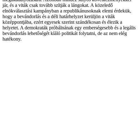
jár, és a viták csak tovább szítják a lángokat. A közeledő
elnökválasztási kampányban a republikánusoknak elemi érdekük,
hogy a bevándorlás és a déli határhelyzet kerüljön a viták
középpontjába, ezért egyesek szerint szándékosan és élezik a
helyetet. A demokraták próbálnának egy emberségesebb és a legális
bevándorlás lehetőségét kíáló politikát folytatni, de az nem elég
hatékony.