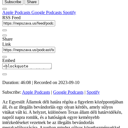
Subscribe
Share
Apple Podcasts
Google Podcasts
Spotify
RSS Feed
Share
Link
Embed
Duration: 46:08
|
Recorded on 2023-09-10
Subscribe:
Apple Podcasts
|
Google Podcasts
|
Spotify
Az Egyesült Államok déli határa régóta a figyelem középpontjában
áll, és az illegális bevándorlás egy olyan kérdés, amely súlyos
vitákat vált ki. A helyzet, különösen Texas állam déli határvidékén,
napról napra romlik, és a hatóságok egyre keményebb
intézkedéseket vezetnek be az illegális bevándorlás
megakadályozására. Azonban mindez súlyos következményekkel