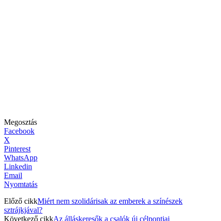
Megosztás
Facebook
X
Pinterest
WhatsApp
Linkedin
Email
Nyomtatás
Előző cikk
Miért nem szolidárisak az emberek a színészek
sztrájkjával?
Következő cikk
Az álláskeresők a csalók új célpontjai