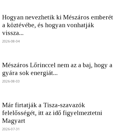
Hogyan nevezhetik ki Mészáros emberét
a köztévébe, és hogyan vonhatják
vissza...
2026-08-04
Mészáros Lőrinccel nem az a baj, hogy a
gyára sok energiát...
2026-08-03
Már firtatják a Tisza-szavazók
felelősségét, itt az idő figyelmeztetni
Magyart
2026-07-31