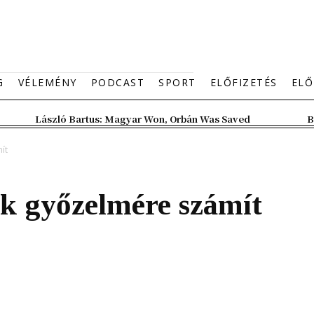
G
VÉLEMÉNY
PODCAST
SPORT
ELŐFIZETÉS
ELŐ
László Bartus: Magyar Won, Orbán Was Saved
B
ít
ik győzelmére számít