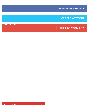
25,000
Követő
KÖVESSEN MINKET!
1,000
Követő
CSATLAKOZZON!
340
Követő
IRATKOZZON FEL!