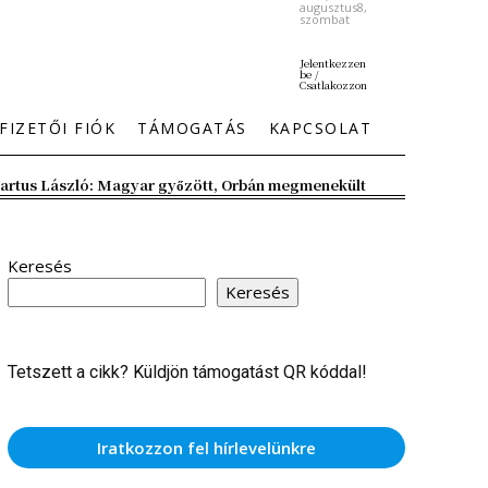
augusztus8,
szombat
Jelentkezzen
be /
Csatlakozzon
FIZETŐI FIÓK
TÁMOGATÁS
KAPCSOLAT
artus László: Magyar győzött, Orbán megmenekült
Keresés
Keresés
Tetszett a cikk? Küldjön támogatást QR kóddal!
Iratkozzon fel hírlevelünkre