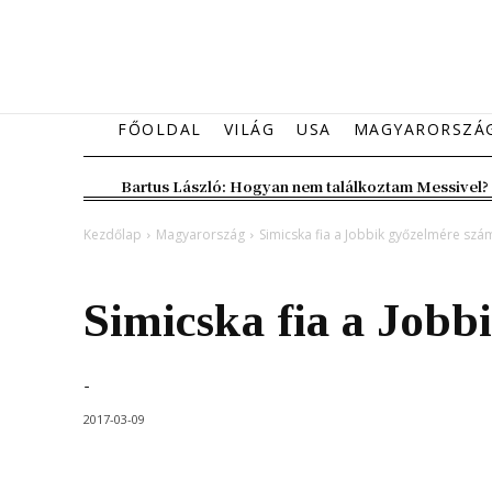
FŐOLDAL
VILÁG
USA
MAGYARORSZÁ
Bartus László: Hogyan nem találkoztam Messivel?
Kezdőlap
Magyarország
Simicska fia a Jobbik győzelmére szám
Magyarország
Simicska fia a Jobb
-
2017-03-09