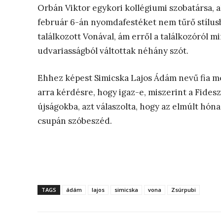
Orbán Viktor egykori kollégiumi szobatársa, a
február 6-án nyomdafestéket nem tűrő stílusb
találkozott Vonával, ám erről a találkozóról
udvariasságból váltottak néhány szót.
Ehhez képest Simicska Lajos Ádám nevű fia mos
arra kérdésre, hogy igaz-e, miszerint a Fides
újságokba, azt válaszolta, hogy az elmúlt hón
csupán szóbeszéd.
TAGS
ádám
lajos
simicska
vona
Zsúrpubi