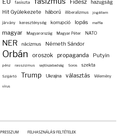
fasizmus
EU
Fidesz
hazugság
fasiszta
Hit Gyülekezete
háború
illiberalizmus
jogállam
lopás
korrupció
járvány
kereszténység
maffia
magyar
NATO
Magyarország
Magyar Péter
NER
Németh Sándor
nácizmus
Orbán
propaganda
oroszok
Putyin
szekta
pénz
rasszizmus
sajtószabadság
Soros
Trump
választás
Ukrajna
Szijjártó
Vélemény
vírus
MPRESSZUM
FELHASZNÁLÁSI FELTÉTELEK