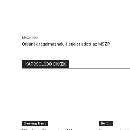
Megosztás
Előző cikk
Orbánék rágalmaznak, életjelet adott az MSZP
KAPCSOLÓDÓ CIKKEK
Breaking News
Belföld