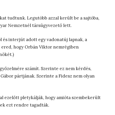
at tudtunk. Legutóbb azzal került be a sajtóba,
yar Nemzetnél társügyvezető lett.
 és interjút adott egy vadonatúj lapnak, a
n ered, hogy Orbán Viktor nemrégiben
nökét.)
 győzelmére számít. Szerinte ez nem kérdés,
 Gábor pártjának. Szerinte a Fidesz nem olyan
l ezelőtt pletykálják, hogy amióta szembekerült
tek ezt rendre tagadták.