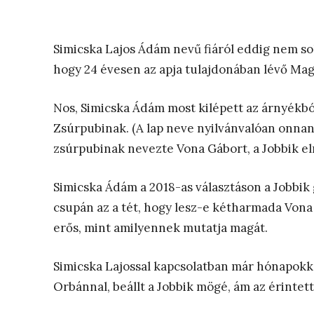
Simicska Lajos Ádám nevű fiáról eddig nem sok
hogy 24 évesen az apja tulajdonában lévő Mag
Nos, Simicska Ádám most kilépett az árnyékból
Zsúrpubinak. (A lap neve nyilvánvalóan onna
zsúrpubinak nevezte Vona Gábort, a Jobbik el
Simicska Ádám a 2018-as választáson a Jobbik
csupán az a tét, hogy lesz-e kétharmada Vona
erős, mint amilyennek mutatja magát.
Simicska Lajossal kapcsolatban már hónapokka
Orbánnal, beállt a Jobbik mögé, ám az érintet