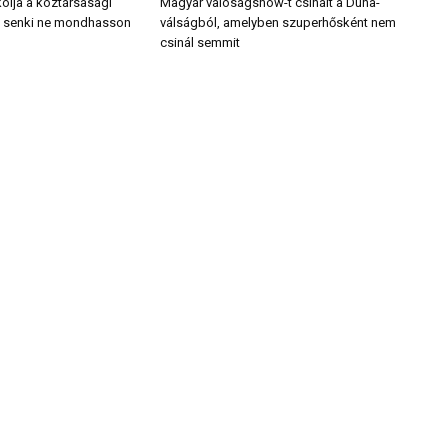
tkolja a köztársasági
Magyar valóságshow-t csinált a Duna-
gy senki ne mondhasson
válságból, amelyben szuperhősként nem
csinál semmit