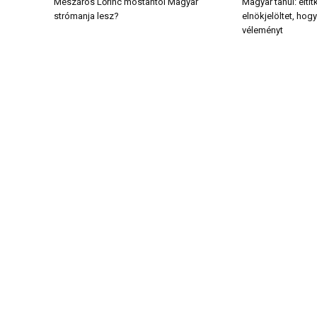
Mészáros Lőrinc mostantól Magyar
Magyar tanul: elti
strómanja lesz?
elnökjelöltet, ho
véleményt