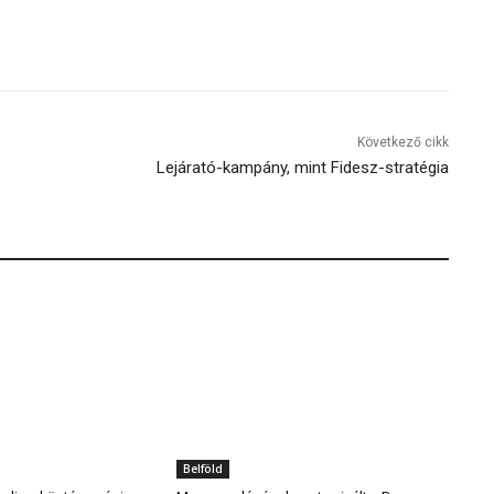
Következő cikk
Lejárató-kampány, mint Fidesz-stratégia
Belföld