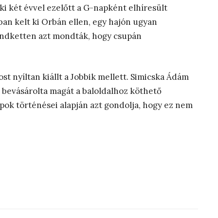
ki két évvel ezelőtt a G-napként elhíresült
an kelt ki Orbán ellen, egy hajón ugyan
 mindketten azt mondták, hogy csupán
t nyíltan kiállt a Jobbik mellett. Simicska Ádám
z bevásárolta magát a baloldalhoz köthető
apok történései alapján azt gondolja, hogy ez nem