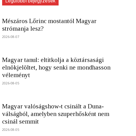
Legutóbbi bejegyzések
Mészáros Lőrinc mostantól Magyar
strómanja lesz?
2026-08-07
Magyar tanul: eltitkolja a köztársasági
elnökjelöltet, hogy senki ne mondhasson
véleményt
2026-08-05
Magyar valóságshow-t csinált a Duna-
válságból, amelyben szuperhősként nem
csinál semmit
2026-08-05